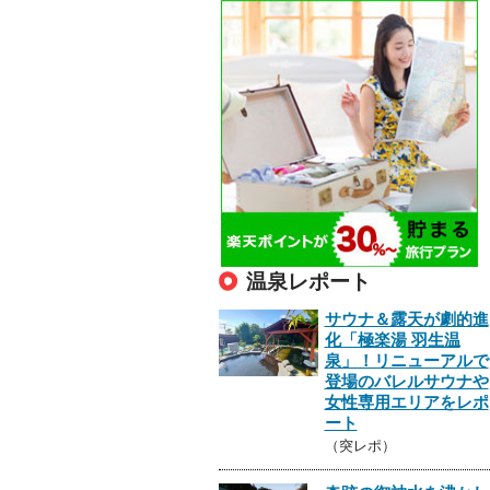
温泉レポート
サウナ＆露天が劇的進
化「極楽湯 羽生温
泉」！リニューアルで
登場のバレルサウナや
女性専用エリアをレポ
ート
（突レポ）