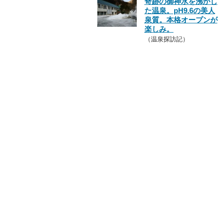
奇跡の御神水を沸かし
た温泉。pH9.6の美人
泉質。本格オープンが
楽しみ。
（温泉探訪記）