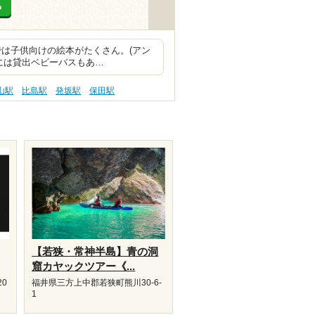
る
では子供向けの絵本がたくさん。(アン
には貸出ベビーバスもあ…
山駅
比島駅
発坂駅
保田駅
【若狭・常神半島】青の洞
窟カヤックツアー《...
20
福井県三方上中郡若狭町熊川30-6-
1