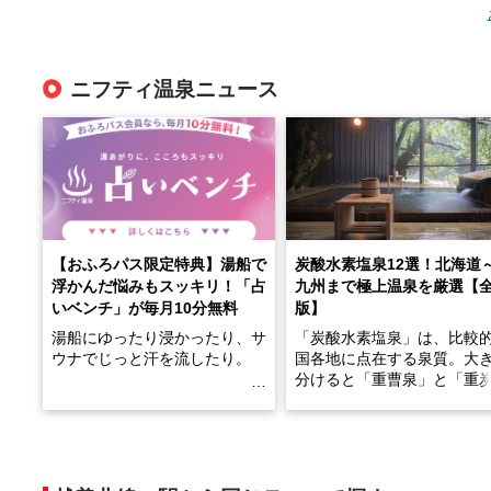
ニフティ温泉ニュース
【おふろパス限定特典】湯船で
炭酸水素塩泉12選！北海道
浮かんだ悩みもスッキリ！「占
九州まで極上温泉を厳選【
いベンチ」が毎月10分無料
版】
湯船にゆったり浸かったり、サ
「炭酸水素塩泉」は、比較
ウナでじっと汗を流したり。
国各地に点在する泉質。大
分けると「重曹泉」と「重
土類泉」に分かれます。
そんな「一人でぼんやり過ごす
また硫黄や鉄分などの特殊
時間」、ふだん後回しにしてい
が混ざり合うことで、複雑
た「これからのこと」や「ちょ
多様な個性を持つことも多