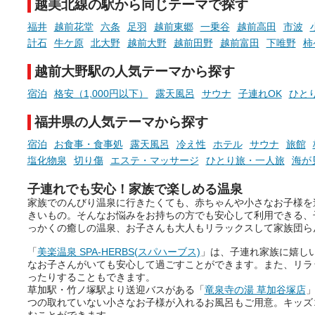
越美北線の駅から同じテーマで探す
っとした悩み」が、頭に浮かん
す。
でくることはありませんか？
福井
越前花堂
六条
足羽
越前東郷
一乗谷
越前高田
市波
今回は筆者自ら入浴した中
計石
牛ケ原
北大野
越前大野
越前田野
越前富田
下唯野
柿
ら、日本各地にある炭酸水
泉を12施設セレクト。すべ
越前大野駅の人気テーマから探す
お風呂でリラックスしているか
日帰り入浴可能で、源泉か
らこそ向き合える、大切な自分
しと泉質の良さにこだわり
宿泊
格安（1,000円以下）
露天風呂
サウナ
子連れOK
ひと
の本音。
つ、万人におすすめしたい
を厳選しました。
福井県の人気テーマから探す
そんな心のつぶやきを、湯あが
りの温まった心のまま相談でき
宿泊
お食事・食事処
露天風呂
冷え性
ホテル
サウナ
旅館
たら素敵ですよね。
塩化物泉
切り傷
エステ・マッサージ
ひとり旅・一人旅
海が
子連れでも安心！家族で楽しめる温泉
家族でのんびり温泉に行きたくても、赤ちゃんや小さなお子様を
ニフティ温泉の「占いベンチ」
きいもの。そんなお悩みをお持ちの方でも安心して利用できる、
は、そんなあなたの心のつぶや
っかくの癒しの温泉、お子さんも大人もリラックスして家族団ら
きをプロの占い師に相談するこ
とができるサービスです。
「
美楽温泉 SPA-HERBS(スパハーブス)
」は、子連れ家族に嬉し
なお子さんがいても安心して過ごすことができます。また、リラ
ったりすることもできます。
草加駅・竹ノ塚駅より送迎バスがある「
竜泉寺の湯 草加谷塚店
」
おふろパス会員様なら、この特
つの取れていない小さなお子様が入れるお風呂もご用意。キッズ