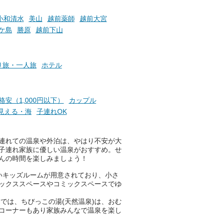
盤浴の利用などで「万葉サウナ
札」を集めることで、オリジナ
小和清水
美山
越前薬師
越前大宮
か
ルグッズや無料券などの特典と
ケ島
勝原
越前下山
素塩
交換可能。
て
け流
さらに、各館ではアロマロウリ
つ
ュやアウフグースなど、サウナ
り旅・一人旅
ホテル
施設
好きにはたまらない多彩なイベ
ントも予定されています。ぜひ
チェックしてください！
格安（1,000円以下）
カップル
───
見える・海
子連れOK
提供元：万葉倶楽部株式会社
【PR】
この記事は万葉倶楽部株式会社
連れての温泉や外泊は、やはり不安が大
のPR記事です。
子連れ家族に優しい温泉がおすすめ。せ
んの時間を楽しみましょう！
いキッズルームが用意されており、小さ
ックススペースやコミックスペースでゆ
では、ちびっこの湯(天然温泉)は、おむ
コーナーもあり家族みんなで温泉を楽し