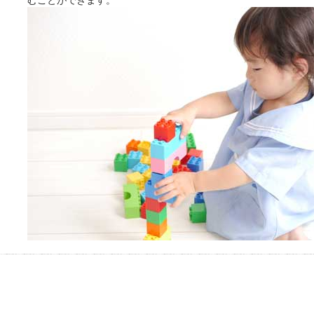
むことができます。
別なひとときを「毎月10分無
料」でご利用いただけます。
お湯で体がほぐれたら、次は占
い師さんとお話しして、心もほ
ぐしてみませんか？