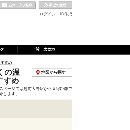
お気に入りの温泉
最近の履歴
ログイン
ID作成
グ
岩盤浴
おすすめ
くの温
地図から探す
すすめ
のページでは越前大野駅から直線距離で
介します。