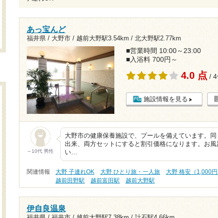
あっ宝んど
福井県 / 大野市 /
越前大野駅3.54km
/
北大野駅2.77km
■営業時間 10:00～23:00
■入浴料 700円～
4.0 点
/ 
施設情報を見る
大野市の健康保養施設で、プールを備えています。同
出来、両方セットにすると割引価格になります。お風
～10代 男性
い…
関連情報
大野 子連れOK
大野 ひとり旅・一人旅
大野 格安（1,000
越前田野駅
越前富田駅
越前大野駅
伊自良温泉
福井県 / 福井市 /
越前大野駅7.38km
/
計石駅4.66km