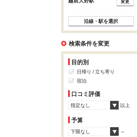
越前大野駅
変更
沿線・駅を選択
検索条件を変更
目的別
日帰り / 立ち寄り
宿泊
口コミ評価
指定なし
以上
予算
下限なし
～