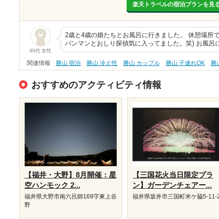
楽天トラベルの宿泊プランを見
2歳と4歳の娘たちとお風呂に行きました。 休憩場所
パンマンとおしり探偵気に入ってました。笑) お風呂
30代 女性
関連情報
勝山 宿泊
勝山 冷え性
勝山 カップル
勝山 子連れOK
勝
おすすめのアクティビティ情報
【福井・大野】8月開催：星
【三国花火当日限定プラ
空ハンモック 2...
ン】ガーデンチェアー...
福井県大野市南六呂師169字東上谷
福井県坂井市三国町米ケ脇5-11-
野