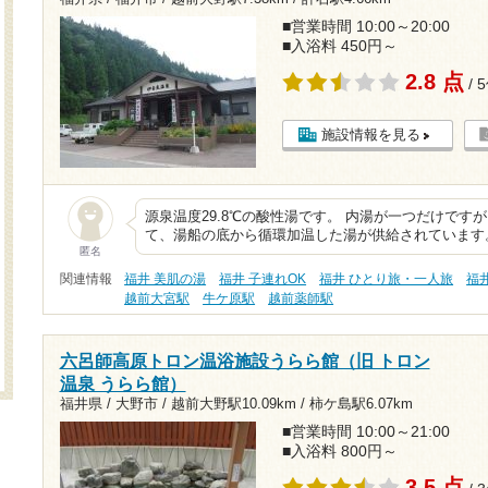
■営業時間 10:00～20:00
■入浴料 450円～
2.8 点
/ 
施設情報を見る
源泉温度29.8℃の酸性湯です。 内湯が一つだけで
て、湯船の底から循環加温した湯が供給されています
匿名
関連情報
福井 美肌の湯
福井 子連れOK
福井 ひとり旅・一人旅
福井
越前大宮駅
牛ケ原駅
越前薬師駅
六呂師高原トロン温浴施設うらら館（旧 トロン
温泉 うらら館）
福井県 / 大野市 /
越前大野駅10.09km
/
柿ケ島駅6.07km
■営業時間 10:00～21:00
■入浴料 800円～
3.5 点