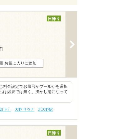
日帰り
>
4件
お気に入りに追加
じ料金設定でお風呂かプールかを選択
呂は温泉では無く、沸かし湯になって
円以下）
大野 サウナ
北大野駅
日帰り