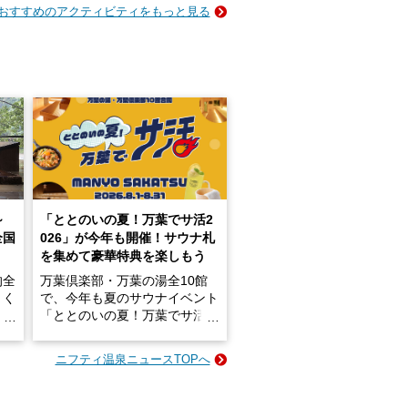
おすすめのアクティビティをもっと見る
～
「ととのいの夏！万葉でサ活2
全国
026」が今年も開催！サウナ札
を集めて豪華特典を楽しもう
的全
万葉倶楽部・万葉の湯全10館
きく
で、今年も夏のサウナイベント
炭酸
「ととのいの夏！万葉でサ活2
026」が開催されます！
ニフティ温泉ニュースTOPへ
成分
2026年8月1日（土）～8月31
かつ
日（月）までの開催期間中は、
いで
サウナ飯やサウナドリンク、岩