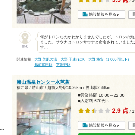
/ 
施設情報を見る
何がトロンなのかわかりませんでしたが、トロンの効
ました。サウナはトロンサウナと命名されていました
匿名
す…
関連情報
大野 美肌の湯
大野 子連れOK
大野 格安（1,000円以下）
越前富田駅
下唯野駅
勝山温泉センター水芭蕉
福井県 / 勝山市 /
越前大野駅10.26km
/
勝山駅2.88km
■営業時間 10:00～22:00
■入浴料 670円～
2.9 点
/ 
施設情報を見る