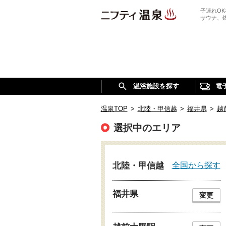
子連れO
サウナ、
温浴施設を探す
電
温泉TOP
>
北陸・甲信越
>
福井県
>
越
選択中のエリア
全国から探す
北陸・甲信越
福井県
変更