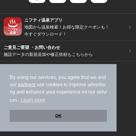
ニフティ温泉アプリ
地図から温泉検索！お得な限定クーポンも！
今すぐダウンロード！
ご意見ご要望 ・お問い合わせ
施設データの新規追加や修正依頼もこちらから
スマートフォン
/
PC
加盟店募集（資料請求）
広告出稿のご案内
By using our services, you agree that we and
our
partners
use cookies to improve advertisi
利用規約
ライフスタイルMEMBERS+規約
ng and enhance your experience on our servi
特定商取引法に基づく表記
ヘルプ
採用情報
ces.
Learn more
運営会社
個人情報保護ポリシー
©NIFTY Lifestyle Co., Ltd.
OK