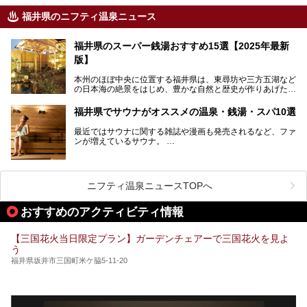
福井県のニフティ温泉ニュース
福井県のスーパー銭湯おすすめ15選【2025年最新
版】
本州のほぼ中央に位置する福井県は、東尋坊や三方五湖など
の日本海の絶景をはじめ、豊かな自然と歴史が作りあげた見
どころがたくさんあります。越前がにや若狭ぐじに代表され
る海産物、越前そば、ソースかつ丼などのグルメも人気で
福井県でサウナがオススメの温泉・銭湯・スパ10選
す。
2024年春の北陸新幹線の延伸により、関西地方のみならず
最近ではサウナに関する雑誌や漫画も発売されるなど、ファ
首都圏からもアクセスしやすくなりました。今回は、そんな
ンが増えているサウナ。
福井県でおすすめのスーパー銭湯をご紹介します。
しかしサウナは一口にサウナと言っても、ドライサウナ、ス
チームサウナ、塩サウナなどが存在し、施設によって様々な
こだわりを持つ施設も増えています。
ニフティ温泉ニュースTOPへ
今回はそんな今話題のサウナが楽しめる、福井県内にあるオ
ススメ温泉・銭湯・スパを10件まとめてご紹介します。
おすすめのアクティビティ情報
【三国花火当日限定プラン】ガーデンチェアーで三国花火を見よ
う
福井県坂井市三国町米ケ脇5-11-20