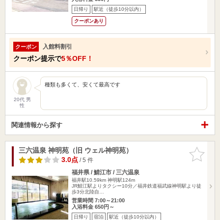
日帰り
駅近（徒歩10分以内）
クーポンあり
入館料割引
クーポン
クーポン提示で
5％OFF！
種類も多くて、安くて最高です
20代 男
性
関連情報から探す
三六温泉 神明苑（旧 ウェル神明苑）
お気に入
りに追加
3.0点
/ 5 件
福井県 / 鯖江市 / 三六温泉
福井駅10.59km
神明駅124m
JR鯖江駅よりタクシー10分／福井鉄道福武線神明駅より徒
歩3分北陸自…
営業時間 7:00～21:00
入浴料金 650円～
日帰り
宿泊
駅近（徒歩10分以内）