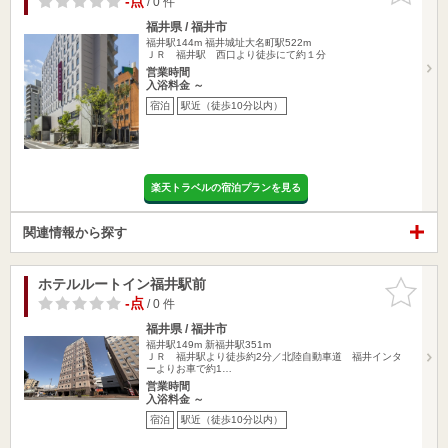
-点
/ 0 件
福井県 / 福井市
福井駅144m
福井城址大名町駅522m
ＪＲ 福井駅 西口より徒歩にて約１分
営業時間
入浴料金 ～
宿泊
駅近（徒歩10分以内）
楽天トラベルの宿泊プランを見る
関連情報から探す
ホテルルートイン福井駅前
お気に入
りに追加
-点
/ 0 件
福井県 / 福井市
福井駅149m
新福井駅351m
ＪＲ 福井駅より徒歩約2分／北陸自動車道 福井インタ
ーよりお車で約1…
営業時間
入浴料金 ～
宿泊
駅近（徒歩10分以内）