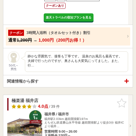
クーポンあり
楽天トラベルの宿泊プランを見る
3時間入浴料（タオルセット付き）割引
クーポン
通常
1,200円
→
1,000円（200円お得！）
静かな雰囲気で、接客も丁寧です。 温泉のお風呂も最高です。
夫婦で行ったのですが、奥さんも大変気にってました。また、
行…
50代～
男性
関連情報から探す
極楽湯 福井店
お気に入
りに追加
4.0点
/ 39 件
福井県 / 福井市
福井駅2.03km
越前開発駅197m
えちぜん鉄道勝山永平寺線 越前開発駅より徒歩3分 福井IC
より福井…
営業時間 9:00～26:00
入浴料金 530円～