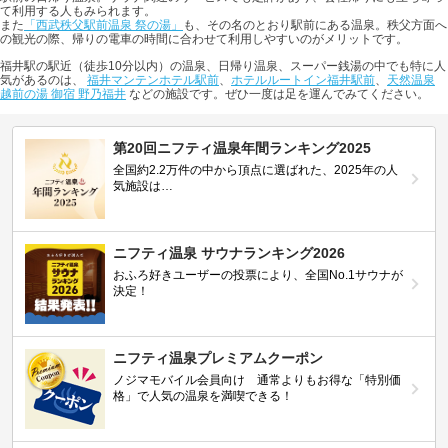
て利用する人もみられます。
また
「西武秩父駅前温泉 祭の湯」
も、その名のとおり駅前にある温泉。秩父方面へ
の観光の際、帰りの電車の時間に合わせて利用しやすいのがメリットです。
福井駅の駅近（徒歩10分以内）の温泉、日帰り温泉、スーパー銭湯の中でも特に人
気があるのは、
福井マンテンホテル駅前
、
ホテルルートイン福井駅前
、
天然温泉
越前の湯 御宿 野乃福井
などの施設です。ぜひ一度は足を運んでみてください。
第20回ニフティ温泉年間ランキング2025
全国約2.2万件の中から頂点に選ばれた、2025年の人
気施設は…
ニフティ温泉 サウナランキング2026
おふろ好きユーザーの投票により、全国No.1サウナが
決定！
ニフティ温泉プレミアムクーポン
ノジマモバイル会員向け 通常よりもお得な「特別価
格」で人気の温泉を満喫できる！