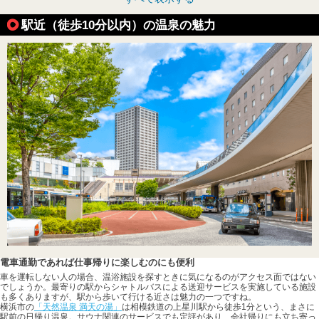
駅近（徒歩10分以内）の温泉の魅力
電車通勤であれば仕事帰りに楽しむのにも便利
車を運転しない人の場合、温浴施設を探すときに気になるのがアクセス面ではない
でしょうか。最寄りの駅からシャトルバスによる送迎サービスを実施している施設
も多くありますが、駅から歩いて行ける近さは魅力の一つですね。
横浜市の
「天然温泉 満天の湯」
は相模鉄道の上星川駅から徒歩1分という、まさに
駅前の日帰り温泉。サウナ関連のサービスでも定評があり、会社帰りにも立ち寄っ