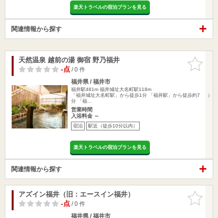
楽天トラベルの宿泊プランを見る
関連情報から探す
天然温泉 越前の湯 御宿 野乃福井
お気に入
りに追加
-点
/ 0 件
福井県 / 福井市
福井駅481m
福井城址大名町駅118m
「福井城址大名町駅」から徒歩1分 「福井駅」から徒歩約7
分 「福…
営業時間
入浴料金 ～
宿泊
駅近（徒歩10分以内）
楽天トラベルの宿泊プランを見る
関連情報から探す
アズイン福井（旧：エースイン福井）
お気に入
りに追加
-点
/ 0 件
福井県 / 福井市