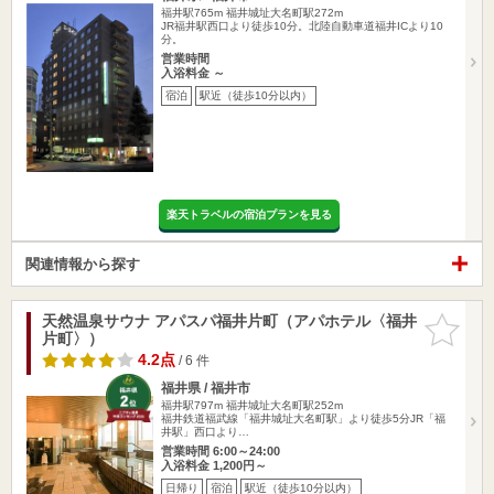
福井駅765m
福井城址大名町駅272m
JR福井駅西口より徒歩10分。北陸自動車道福井ICより10
分。
営業時間
入浴料金 ～
宿泊
駅近（徒歩10分以内）
楽天トラベルの宿泊プランを見る
関連情報から探す
天然温泉サウナ アパスパ福井片町（アパホテル〈福井
お気に入
片町〉）
りに追加
4.2点
/ 6 件
福井県 / 福井市
福井駅797m
福井城址大名町駅252m
福井鉄道福武線「福井城址大名町駅」より徒歩5分JR「福
井駅」西口より…
営業時間 6:00～24:00
入浴料金 1,200円～
日帰り
宿泊
駅近（徒歩10分以内）