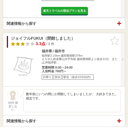
楽天トラベルの宿泊プランを見る
関連情報から探す
ジョイフルFUKUI（閉館しました）
お気に入
りに追加
3.3点
/ 3 件
福井県 / 福井市
福井駅2.23km
越前開発駅378m
えちぜん鉄道勝山永平寺線 越前開発駅より徒歩12分、また
はJR福井駅…
営業時間 0:00～24:00
入浴料金 700円～
日帰り
宿泊
駅近（徒歩10分以内）
数年前にいつの間にか閉館してしまいましたが、 大好きできた。
残念です。
30代 指
定しな
い
関連情報から探す