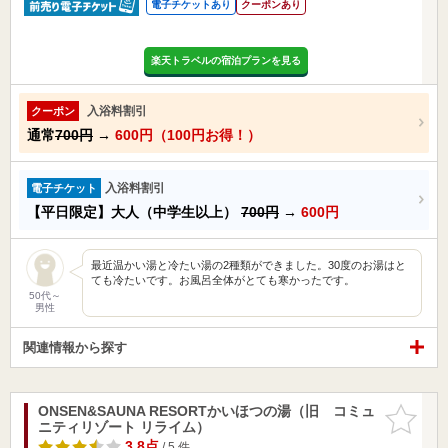
電子チケットあり
クーポンあり
楽天トラベルの宿泊プランを見る
入浴料割引
クーポン
通常
700円
→
600円（100円お得！）
入浴料割引
電子チケット
【平日限定】大人（中学生以上）
700円
→
600円
最近温かい湯と冷たい湯の2種類ができました。30度のお湯はと
ても冷たいです。お風呂全体がとても寒かったです。
50代～
男性
関連情報から探す
ONSEN&SAUNA RESORTかいほつの湯（旧 コミュ
お気に入
ニティリゾート リライム）
りに追加
3.8点
/ 5 件