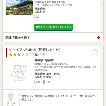
福井駅11.66km
轟駅3.64km
ＪＲ 福井駅よりお車にて約３０分
営業時間
入浴料金 ～
宿泊
楽天トラベルの宿泊プランを見る
関連情報から探す
ジョイフルFUKUI（閉館しました）
お気に入
りに追加
3.3点
/ 3 件
福井県 / 福井市
福井駅2.23km
越前開発駅378m
えちぜん鉄道勝山永平寺線 越前開発駅より徒歩12分、また
はJR福井駅…
営業時間 0:00～24:00
入浴料金 700円～
日帰り
宿泊
数年前にいつの間にか閉館してしまいましたが、 大好きできた。
残念です。
30代 指
定しな