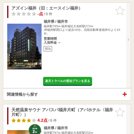
アズイン福井（旧：エースイン福井）
お気に入
りに追加
-点
/ 0 件
福井県 / 福井市
福井駅765m
福井城址大名町駅272m
JR福井駅西口より徒歩10分。北陸自動車道福井ICより10
分。
営業時間
入浴料金 ～
宿泊
楽天トラベルの宿泊プランを見る
関連情報から探す
天然温泉サウナ アパスパ福井片町（アパホテル〈福井
お気に入
片町〉）
りに追加
4.2点
/ 6 件
福井県 / 福井市
福井駅797m
福井城址大名町駅252m