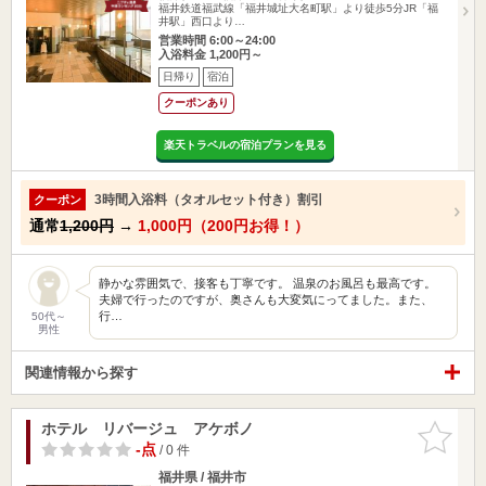
福井鉄道福武線「福井城址大名町駅」より徒歩5分JR「福
井駅」西口より…
営業時間 6:00～24:00
入浴料金 1,200円～
日帰り
宿泊
クーポンあり
楽天トラベルの宿泊プランを見る
3時間入浴料（タオルセット付き）割引
クーポン
通常
1,200円
→
1,000円（200円お得！）
静かな雰囲気で、接客も丁寧です。 温泉のお風呂も最高です。
夫婦で行ったのですが、奥さんも大変気にってました。また、
行…
50代～
男性
関連情報から探す
ホテル リバージュ アケボノ
お気に入
りに追加
-点
/ 0 件
福井県 / 福井市