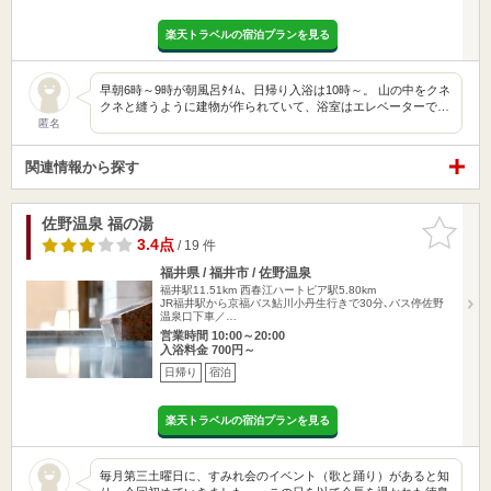
楽天トラベルの宿泊プランを見る
早朝6時～9時が朝風呂ﾀｲﾑ、日帰り入浴は10時～。 山の中をクネ
クネと縫うように建物が作られていて、浴室はエレベーターで…
匿名
関連情報から探す
佐野温泉 福の湯
お気に入
りに追加
3.4点
/ 19 件
福井県 / 福井市 / 佐野温泉
福井駅11.51km
西春江ハートピア駅5.80km
JR福井駅から京福バス鮎川小丹生行きで30分､バス停佐野
温泉口下車／…
営業時間 10:00～20:00
入浴料金 700円～
日帰り
宿泊
楽天トラベルの宿泊プランを見る
毎月第三土曜日に、すみれ会のイベント（歌と踊り）があると知