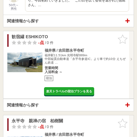
り、今回初めていきました。 この日を以て会長を退かれた徳島
さん、…
50代～
男性
関連情報から探す
歓宿縁 ESHIKOTO
お気に入
りに追加
-点
/ 0 件
福井県 / 吉田郡永平寺町
福井駅11.51km
光明寺駅889m
中部縦貫自動車道「永平寺参道IC」より車で約10分 えちぜ
ん鉄道 …
営業時間
入浴料金 ～
宿泊
楽天トラベルの宿泊プランを見る
関連情報から探す
永平寺 親禅の宿 柏樹關
お気に入
りに追加
-点
/ 0 件
福井県 / 吉田郡永平寺町