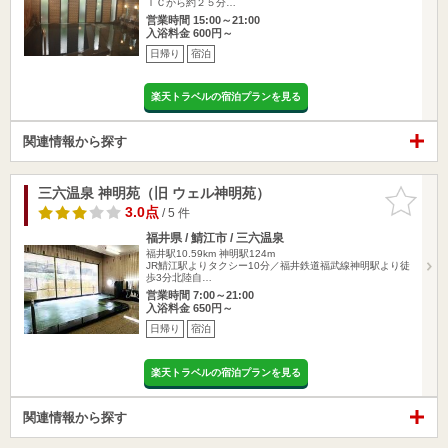
ＩＣから約２５分…
営業時間 15:00～21:00
入浴料金 600円～
日帰り
宿泊
楽天トラベルの宿泊プランを見る
関連情報から探す
三六温泉 神明苑（旧 ウェル神明苑）
お気に入
りに追加
3.0点
/ 5 件
福井県 / 鯖江市 / 三六温泉
福井駅10.59km
神明駅124m
JR鯖江駅よりタクシー10分／福井鉄道福武線神明駅より徒
歩3分北陸自…
営業時間 7:00～21:00
入浴料金 650円～
日帰り
宿泊
楽天トラベルの宿泊プランを見る
関連情報から探す