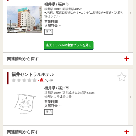
福井県 / 福井市
福井駅108m
新福井駅405m
■JR福井駅東口徒歩1分！■コンビニ徒歩3分■高速バス乗り
場はホテル…
営業時間
入浴料金 ～
宿泊
楽天トラベルの宿泊プランを見る
関連情報から探す
福井セントラルホテル
お気に入
りに追加
-点
/ 0 件
福井県 / 福井市
福井駅109m
福井城址大名町駅534m
福井駅より徒歩１分
営業時間
入浴料金 ～
宿泊
関連情報から探す