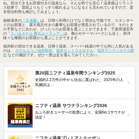
ね。宿泊できるお部屋付きの温泉なら、そんな時でも安心！温泉後はリラック
ス効果で、普段よりもぐっすり眠れるようになるとも言われていますので、是
非宿泊利用も検討してみましょう。
箱根湯本の
「天成園」
は、日帰り利用だけでなく宿泊も可能です。スタンダー
ドのお部屋と、露天風呂付きの豪華なお部屋が用意されているので、そのとき
の予算などに合わせ、ぴったりのお部屋を選ぶことができます。千葉県浦安市
の「
スパ＆ホテル 舞浜ユーラシア」
は、都心やテーマパークにも近く、和洋
様々な種類のお部屋から選ぶことができます。
福井駅の宿泊できる温泉、日帰り温泉、スーパー銭湯の中でも特に人気がある
のは、
ホテルエコノ福井駅前
、
福井セントラルホテル
、
福井マンテンホテル駅
前
などの施設です。ぜひ一度は足を運んでみてください。
第20回ニフティ温泉年間ランキング2025
全国約2.2万件の中から頂点に選ばれた、2025年の人
気施設は…
ニフティ温泉 サウナランキング2026
おふろ好きユーザーの投票により、全国No.1サウナが
決定！
ニフティ温泉プレミアムクーポン