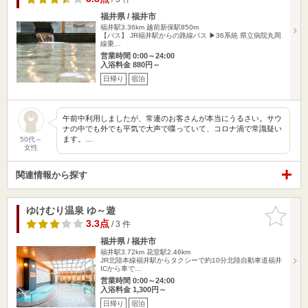
福井県 / 福井市
福井駅3.36km
越前新保駅850m
【バス】 JR福井駅からの路線バス ▶36系統 県立病院丸岡
線乗…
営業時間 0:00～24:00
入浴料金 880円～
日帰り
宿泊
午前中利用しましたが、常連のお客さんが本当にうるさい。サウ
ナの中でも外でも平気で大声で喋っていて、コロナ渦で常識疑い
ます。…
50代～
女性
関連情報から探す
ゆけむり温泉 ゆ～遊
お気に入
りに追加
3.3点
/ 3 件
福井県 / 福井市
福井駅3.72km
花堂駅2.46km
JR北陸本線福井駅からタクシーで約10分北陸自動車道福井
ICから車で…
営業時間 0:00～24:00
入浴料金 1,300円～
日帰り
宿泊