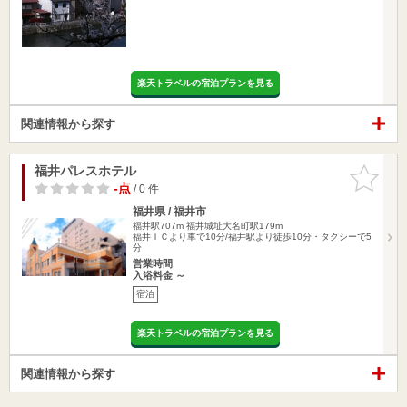
楽天トラベルの宿泊プランを見る
関連情報から探す
福井パレスホテル
お気に入
りに追加
-点
/ 0 件
福井県 / 福井市
福井駅707m
福井城址大名町駅179m
福井ＩＣより車で10分/福井駅より徒歩10分・タクシーで5
分
営業時間
入浴料金 ～
宿泊
楽天トラベルの宿泊プランを見る
関連情報から探す