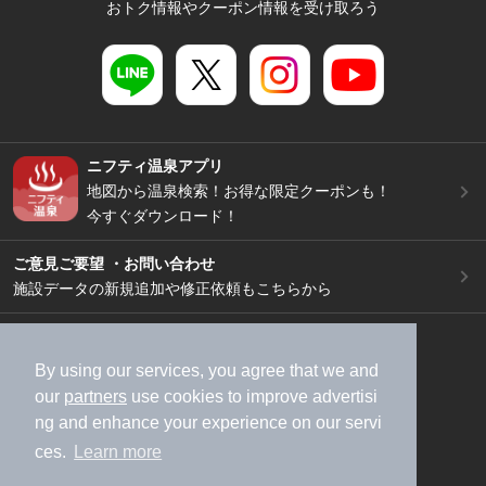
おトク情報やクーポン情報を受け取ろう
ニフティ温泉アプリ
地図から温泉検索！お得な限定クーポンも！
今すぐダウンロード！
ご意見ご要望 ・お問い合わせ
施設データの新規追加や修正依頼もこちらから
スマートフォン
/
PC
加盟店募集（資料請求）
広告出稿のご案内
By using our services, you agree that we and
our
partners
use cookies to improve advertisi
利用規約
ライフスタイルMEMBERS+規約
ng and enhance your experience on our servi
特定商取引法に基づく表記
ヘルプ
採用情報
ces.
Learn more
運営会社
個人情報保護ポリシー