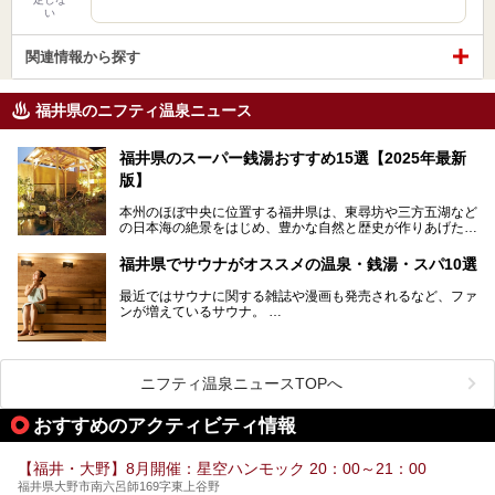
い
関連情報から探す
福井県のニフティ温泉ニュース
福井県のスーパー銭湯おすすめ15選【2025年最新
版】
本州のほぼ中央に位置する福井県は、東尋坊や三方五湖など
の日本海の絶景をはじめ、豊かな自然と歴史が作りあげた見
どころがたくさんあります。越前がにや若狭ぐじに代表され
る海産物、越前そば、ソースかつ丼などのグルメも人気で
福井県でサウナがオススメの温泉・銭湯・スパ10選
す。
2024年春の北陸新幹線の延伸により、関西地方のみならず
最近ではサウナに関する雑誌や漫画も発売されるなど、ファ
首都圏からもアクセスしやすくなりました。今回は、そんな
ンが増えているサウナ。
福井県でおすすめのスーパー銭湯をご紹介します。
しかしサウナは一口にサウナと言っても、ドライサウナ、ス
チームサウナ、塩サウナなどが存在し、施設によって様々な
こだわりを持つ施設も増えています。
ニフティ温泉ニュースTOPへ
今回はそんな今話題のサウナが楽しめる、福井県内にあるオ
ススメ温泉・銭湯・スパを10件まとめてご紹介します。
おすすめのアクティビティ情報
【福井・大野】8月開催：星空ハンモック 20：00～21：00
福井県大野市南六呂師169字東上谷野