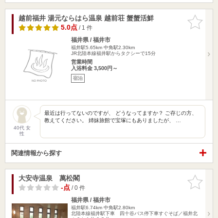
越前福井 湯元ならはら温泉 越前荘 蟹蟹活鮮
お気に入
りに追加
5.0点
/ 1 件
福井県 / 福井市
福井駅5.65km
中角駅2.30km
JR北陸本線福井駅からタクシーで15分
営業時間
入浴料金 3,500円～
宿泊
最近は行ってないのですが、 どうなってますか？ ご存じの方、
教えてください。 姉妹旅館で宝塚にもありましたが、 …
40代 女
性
関連情報から探す
大安寺温泉 萬松閣
お気に入
りに追加
-点
/ 0 件
福井県 / 福井市
福井駅6.74km
中角駅2.80km
北陸本線福井駅下車 四十谷バス停下車すぐそば／福井北