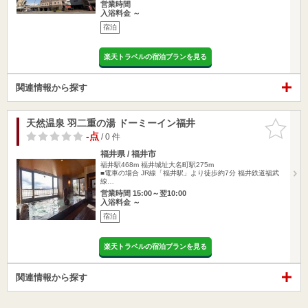
営業時間
入浴料金 ～
宿泊
楽天トラベルの宿泊プランを見る
関連情報から探す
天然温泉 羽二重の湯 ドーミーイン福井
お気に入
りに追加
-点
/ 0 件
福井県 / 福井市
福井駅468m
福井城址大名町駅275m
■電車の場合 JR線「福井駅」より徒歩約7分 福井鉄道福武
線…
営業時間 15:00～翌10:00
入浴料金 ～
宿泊
楽天トラベルの宿泊プランを見る
関連情報から探す