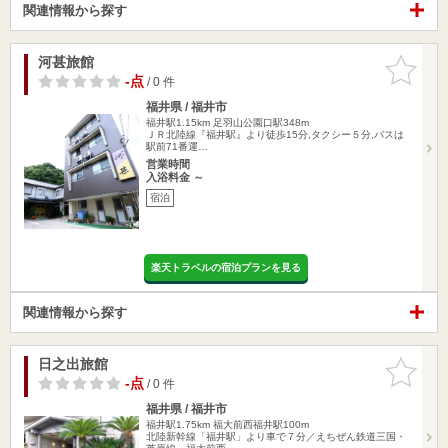
関連情報から探す
河甚旅館
お気に入
りに追加
-点
/ 0 件
福井県 / 福井市
福井駅1.15km
足羽山公園口駅348m
ＪＲ北陸線『福井駅』より徒歩15分,タクシー５分,バスは
駅前71番運…
営業時間
入浴料金 ～
宿泊
楽天トラベルの宿泊プランを見る
関連情報から探す
日之出旅館
お気に入
りに追加
-点
/ 0 件
福井県 / 福井市
福井駅1.75km
福大前西福井駅100m
北陸新幹線「福井駅」より車で７分／えちぜん鉄道三国・