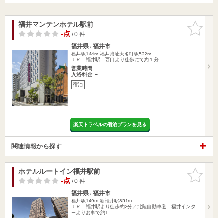
福井マンテンホテル駅前
お気に入
りに追加
-点
/ 0 件
福井県 / 福井市
福井駅144m
福井城址大名町駅522m
ＪＲ 福井駅 西口より徒歩にて約１分
営業時間
入浴料金 ～
宿泊
楽天トラベルの宿泊プランを見る
関連情報から探す
ホテルルートイン福井駅前
お気に入
りに追加
-点
/ 0 件
福井県 / 福井市
福井駅149m
新福井駅351m
ＪＲ 福井駅より徒歩約2分／北陸自動車道 福井インタ
ーよりお車で約1…