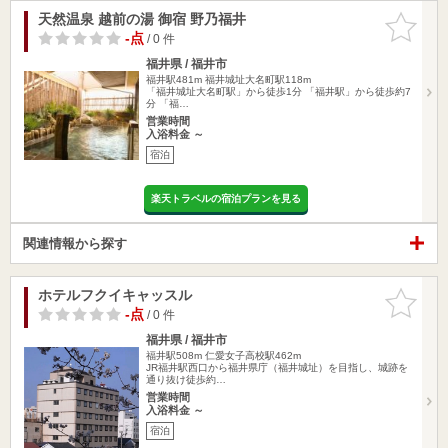
天然温泉 越前の湯 御宿 野乃福井
お気に入
りに追加
-点
/ 0 件
福井県 / 福井市
福井駅481m
福井城址大名町駅118m
「福井城址大名町駅」から徒歩1分 「福井駅」から徒歩約7
分 「福…
営業時間
入浴料金 ～
宿泊
楽天トラベルの宿泊プランを見る
関連情報から探す
ホテルフクイキャッスル
お気に入
りに追加
-点
/ 0 件
福井県 / 福井市
福井駅508m
仁愛女子高校駅462m
JR福井駅西口から福井県庁（福井城址）を目指し、城跡を
通り抜け徒歩約…
営業時間
入浴料金 ～
宿泊