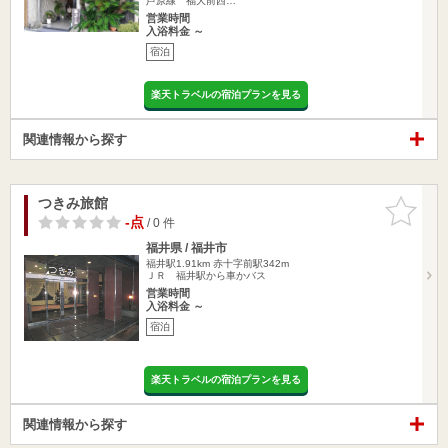
芦原線 福大前西…
営業時間
入浴料金 ～
宿泊
楽天トラベルの宿泊プランを見る
関連情報から探す
つきみ旅館
お気に入
りに追加
-点
/ 0 件
福井県 / 福井市
福井駅1.91km
赤十字前駅342m
ＪＲ 福井駅から車かバス
営業時間
入浴料金 ～
宿泊
楽天トラベルの宿泊プランを見る
関連情報から探す