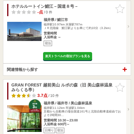
ホテルルートイン鯖江－国道８号－
お気に入
りに追加
-点
/ 0 件
福井県 / 鯖江市
福井駅10.97km
水落駅787m
ＪＲ北陸線 鯖江駅よりお車にて約10分（3.2km）
営業時間
入浴料金 ～
宿泊
楽天トラベルの宿泊プランを見る
関連情報から探す
GRAN FOREST 越前美山 ルポの森（旧 美山森林温泉
お気に入
みらくる亭）
りに追加
3.7点
/ 10 件
福井県 / 福井市 / 美山森林温泉
福井駅11.12km
市波駅1.04km
京都から自動車の場合国道161号と北陸自動車道経由でお
よそ2時間30…
営業時間 10:30～23:00
入浴料金 600円～
日帰り
宿泊