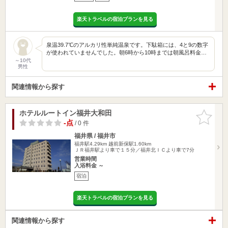
楽天トラベルの宿泊プランを見る
泉温39.7℃のアルカリ性単純温泉です。下駄箱には、4と9の数字
が使われていませんでした。朝6時から10時までは朝風呂料金…
～10代
男性
関連情報から探す
ホテルルートイン福井大和田
お気に入
りに追加
-点
/ 0 件
福井県 / 福井市
福井駅4.29km
越前新保駅1.60km
ＪＲ福井駅より車で１５分／福井北ＩＣより車で7分
営業時間
入浴料金 ～
宿泊
楽天トラベルの宿泊プランを見る
関連情報から探す