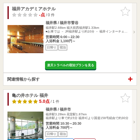
福井アカデミアホテル
お気に入
りに追加
-点
/ 0 件
福井県 / 福井市菅谷
福井駅2.68km
福大前西福井駅1.33km
■お車では － JR福井駅より約10分 － 福井インターチェ…
営業時間 6:00～22:30
入浴料金 1,100円～
日帰り
宿泊
楽天トラベルの宿泊プランを見る
関連情報から探す
亀の井ホテル 福井
お気に入
りに追加
5.0点
/ 1 件
福井県 / 福井市
福井駅3.28km
花堂駅1.87km
福井駅より車で約15分 福井ICより国道158号経由で約30分
営業時間 10:30～20:30
入浴料金 700円～
日帰り
宿泊