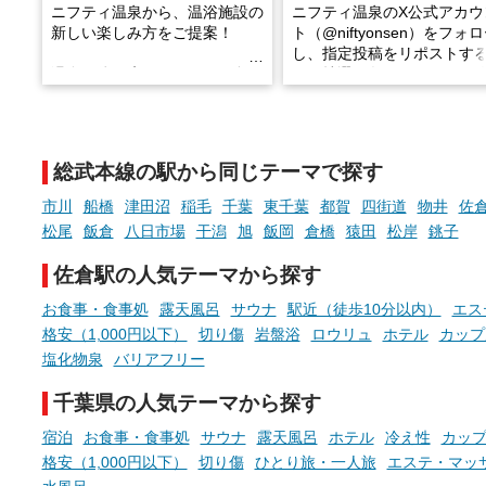
ニフティ温泉から、温浴施設の
ニフティ温泉のX公式アカウ
新しい楽しみ方をご提案！
ト（@niftyonsen）をフォ
し、指定投稿をリポストす
温泉で体を癒したあとに、占い
と、抽選で各回26（ふろ）
でこころもスッキリ──そんな
様（合計260名様）に選べる
新体験が楽しめる「占いベン
GIFT500円分をプレゼント
チ」を展開中♨
たします。
総武本線の駅から同じテーマで探す
手相やタロットなど気軽に楽し
める占いで、“ととのう”おふろ
市川
船橋
津田沼
稲毛
千葉
東千葉
都賀
四街道
物井
佐
時間を、もっと特別に。
松尾
飯倉
八日市場
干潟
旭
飯岡
倉橋
猿田
松岸
銚子
佐倉駅の人気テーマから探す
お食事・食事処
露天風呂
サウナ
駅近（徒歩10分以内）
エス
格安（1,000円以下）
切り傷
岩盤浴
ロウリュ
ホテル
カップ
塩化物泉
バリアフリー
千葉県の人気テーマから探す
宿泊
お食事・食事処
サウナ
露天風呂
ホテル
冷え性
カッ
格安（1,000円以下）
切り傷
ひとり旅・一人旅
エステ・マッ