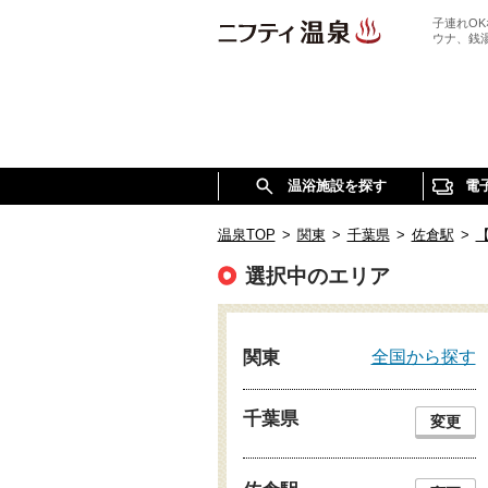
子連れO
ウナ、銭
温浴施設を探す
電
温泉TOP
>
関東
>
千葉県
>
佐倉駅
>
選択中のエリア
全国から探す
関東
千葉県
変更