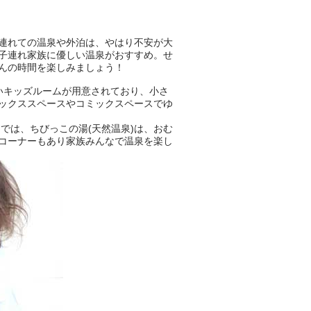
ニフティ温泉の「占いベンチ」
は、そんなあなたの心のつぶや
きをプロの占い師に相談するこ
とができるサービスです。
連れての温泉や外泊は、やはり不安が大
子連れ家族に優しい温泉がおすすめ。せ
んの時間を楽しみましょう！
いキッズルームが用意されており、小さ
おふろパス会員様なら、この特
ックススペースやコミックスペースでゆ
別なひとときを「毎月10分無
料」でご利用いただけます。
では、ちびっこの湯(天然温泉)は、おむ
コーナーもあり家族みんなで温泉を楽し
お湯で体がほぐれたら、次は占
い師さんとお話しして、心もほ
ぐしてみませんか？