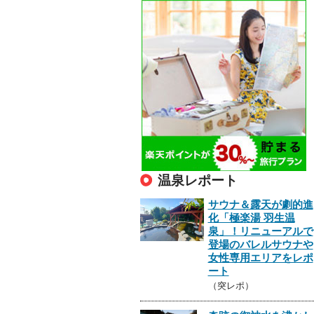
温泉レポート
サウナ＆露天が劇的進
化「極楽湯 羽生温
泉」！リニューアルで
登場のバレルサウナや
女性専用エリアをレポ
ート
（突レポ）