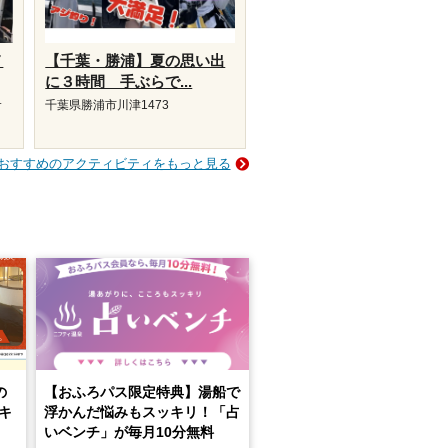
メ
【千葉・勝浦】夏の思い出
に３時間 手ぶらで...
サ
千葉県勝浦市川津1473
おすすめのアクティビティをもっと見る
の
【おふろパス限定特典】湯船で
キ
浮かんだ悩みもスッキリ！「占
いベンチ」が毎月10分無料