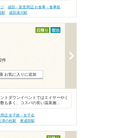
ージ
成田・富里周辺 お食事・食事処
道駅
成田湯川駅
日帰り
宿泊
>
52件
お気に入りに追加
ウントダウンイベントではエイサーやく
の数も多く、コスパの良い温泉施…
周辺 女子旅・女子会
公津の杜駅
東成田駅