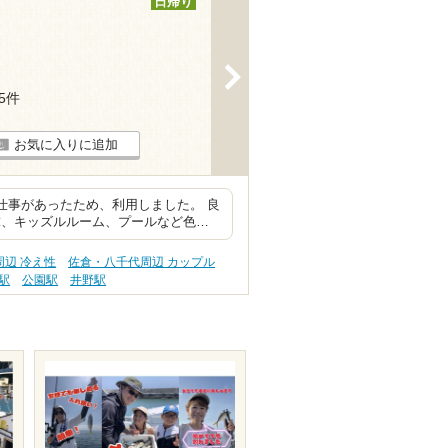
日帰り
>
15件
お気に入りに追加
仕事があったため、利用しました。 良
球、キッズルルーム、プールなど色…
辺 冷え性
佐倉・八千代周辺 カップル
駅
公園駅
井野駅