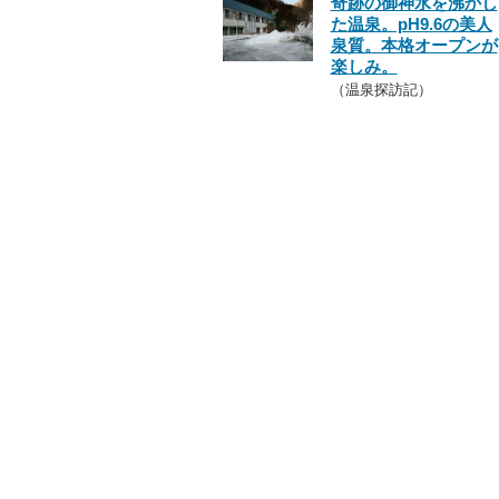
奇跡の御神水を沸かし
た温泉。pH9.6の美人
泉質。本格オープンが
楽しみ。
（温泉探訪記）