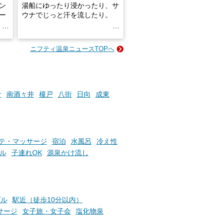
ン
湯船にゆったり浸かったり、サ
ロー
ウナでじっと汗を流したり。
る
名
e-
ニフティ温泉ニュースTOPへ
い
そんな「一人でぼんやり過ごす
時間」、ふだん後回しにしてい
た「これからのこと」や「ちょ
っとした悩み」が、頭に浮かん
でくることはありませんか？
倉
南酒々井
榎戸
八街
日向
成東
お風呂でリラックスしているか
らこそ向き合える、大切な自分
テ・マッサージ
宿泊
水風呂
冷え性
の本音。
ル
子連れOK
源泉かけ流し
そんな心のつぶやきを、湯あが
りの温まった心のまま相談でき
たら素敵ですよね。
プル
駅近（徒歩10分以内）
サージ
女子旅・女子会
塩化物泉