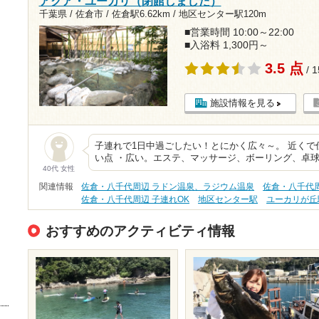
アクア・ユーカリ（閉館しました）
千葉県 / 佐倉市 /
佐倉駅6.62km
/
地区センター駅120m
■営業時間 10:00～22:00
■入浴料 1,300円～
3.5 点
/ 
施設情報を見る
子連れで1日中過ごしたい！とにかく広々～。 近くで
い点 ・広い。エステ、マッサージ、ボーリング、卓
40代 女性
関連情報
佐倉・八千代周辺 ラドン温泉、ラジウム温泉
佐倉・八千代周
佐倉・八千代周辺 子連れOK
地区センター駅
ユーカリが丘
おすすめのアクティビティ情報