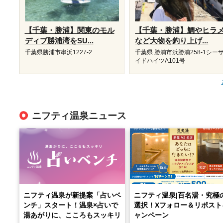
【千葉・勝浦】関東のモル
【千葉・勝浦】鯛やヒラ
ディブ勝浦湾をSU...
など大物を釣り上げ...
千葉県勝浦市串浜1227-2
千葉県 勝浦市浜勝浦258-1シー
イドハイツA101号
ニフティ温泉ニュース
ニフティ温泉が新提案「占いベ
ニフティ温泉|百名湯・究極
ンチ」スタート！温泉×占いで
選択！Xフォロー＆リポスト
湯あがりに、こころもスッキリ
ャンペーン