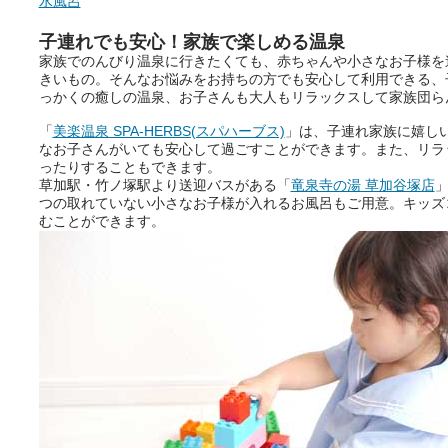
水風呂
子連れでも安心！家族で楽しめる温泉
家族でのんびり温泉に行きたくても、赤ちゃんや小さなお子様を
きいもの。そんなお悩みをお持ちの方でも安心して利用できる、
っかくの癒しの温泉、お子さんも大人もリラックスして家族団ら
「
美楽温泉 SPA-HERBS(スパハーブス)
」は、子連れ家族に嬉し
なお子さんがいても安心して過ごすことができます。また、リラ
ったりすることもできます。
草加駅・竹ノ塚駅より送迎バスがある「
竜泉寺の湯 草加谷塚店
」
つの取れていない小さなお子様が入れるお風呂もご用意。キッズ
むことができます。