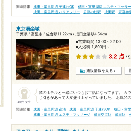
関連情報
成田・富里周辺 子連れOK
成田・富里周辺 エステ・マッサ
成田・富里周辺 バリアフリー
公津の杜駅
成田駅
宗吾参
東京湯楽城
千葉県 / 富里市 /
佐倉駅11.22km
/
成田空港駅4.54km
■営業時間 13:00～22:00
■入浴料 1,800円～
3.2 点
/ 
施設情報を見る
隣のホテルと一緒にいつもお世話になってます。 カ
じ引きがあって大変盛り上がっていました。 お風呂
40代 女性
関連情報
成田・富里周辺 宿泊
成田・富里周辺 子連れOK
成田・富里
成田・富里周辺 エステ・マッサージ
成田空港駅
成田駅