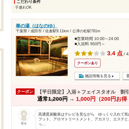
こだわり条件
子連れOK
崋の湯（はなのゆ）
千葉県 / 成田市 /
佐倉駅9.11km
/
公津の杜駅781m
■営業時間 10:00～24:00
■入浴料 950円～
3.4 点
/ 
クーポンあり
施設情報を見る
【平日限定】入浴＋フェイスタオル 割
クーポン
通常
1,200円
→
1,000円（200円お
高濃度炭酸泉はテレビを見ながら ゆっくり入れて気
フット、アロマトリートメント、アカスリ、エステと
匿名
っ…