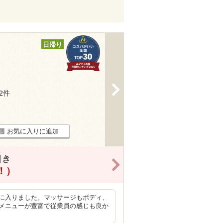
日帰り
>
42件
お気に入りに追加
引き
>
得！）
に入りました。マッサージもボディ、
メニューが豊富で従業員の感じも良か