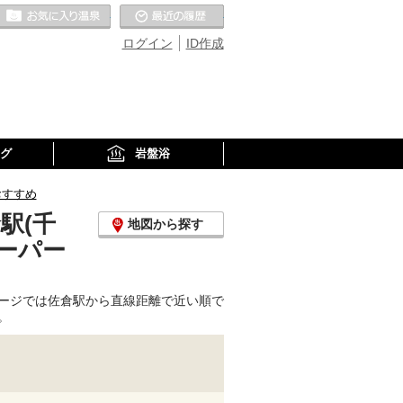
お気に入りの温泉
最近の履歴
ログイン
ID作成
グ
岩盤浴
おすすめ
駅(千
地図から探す
ーパー
ージでは佐倉駅から直線距離で近い順で
。