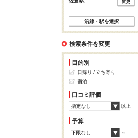
佐倉駅
変更
沿線・駅を選択
検索条件を変更
目的別
日帰り / 立ち寄り
宿泊
口コミ評価
指定なし
以上
予算
下限なし
～