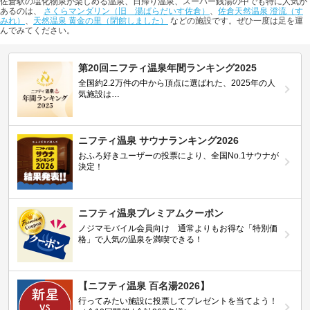
佐倉駅の塩化物泉が楽しめる温泉、日帰り温泉、スーパー銭湯の中でも特に人気が
あるのは、
さくらマンダリン（旧 湯ぱらだいす佐倉）
、
佐倉天然温泉 澄流（す
みれ）
、
天然温泉 黄金の里（閉館しました）
などの施設です。ぜひ一度は足を運
んでみてください。
第20回ニフティ温泉年間ランキング2025
全国約2.2万件の中から頂点に選ばれた、2025年の人
気施設は…
ニフティ温泉 サウナランキング2026
おふろ好きユーザーの投票により、全国No.1サウナが
決定！
ニフティ温泉プレミアムクーポン
ノジマモバイル会員向け 通常よりもお得な「特別価
格」で人気の温泉を満喫できる！
【ニフティ温泉 百名湯2026】
行ってみたい施設に投票してプレゼントを当てよう！