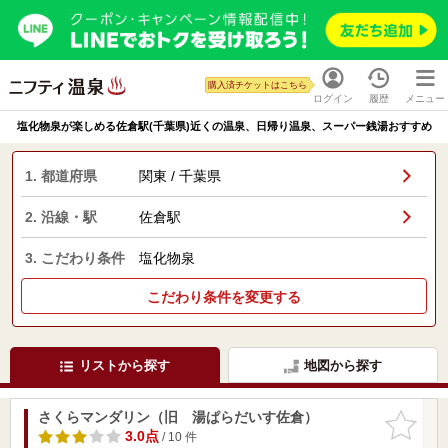
購入済チケットはこちら
ログイン
履歴
メニュー
塩化物泉が楽しめる佐倉駅(千葉県)近くの温泉、日帰り温泉、スーパー銭湯おすすめ
1. 都道府県
関東 / 千葉県
2. 沿線・駅
佐倉駅
3. こだわり条件
塩化物泉
こだわり条件を変更する
リストから探す
地図から探す
さくらマンダリン（旧 湯ぱらだいす佐倉）
お気に入
りに追加
3.0点
/ 10 件