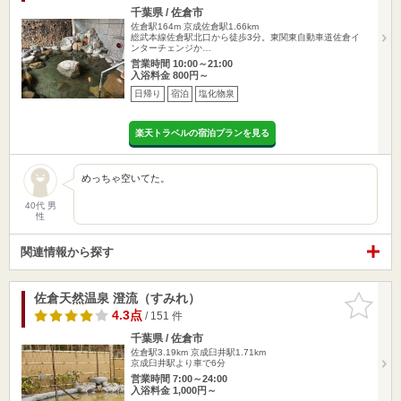
千葉県 / 佐倉市
佐倉駅164m
京成佐倉駅1.66km
総武本線佐倉駅北口から徒歩3分。東関東自動車道佐倉イ
ンターチェンジか…
営業時間 10:00～21:00
入浴料金 800円～
日帰り
宿泊
塩化物泉
楽天トラベルの宿泊プランを見る
めっちゃ空いてた。
40代 男
性
関連情報から探す
佐倉天然温泉 澄流（すみれ）
お気に入
りに追加
4.3点
/ 151 件
千葉県 / 佐倉市
佐倉駅3.19km
京成臼井駅1.71km
京成臼井駅より車で6分
営業時間 7:00～24:00
入浴料金 1,000円～