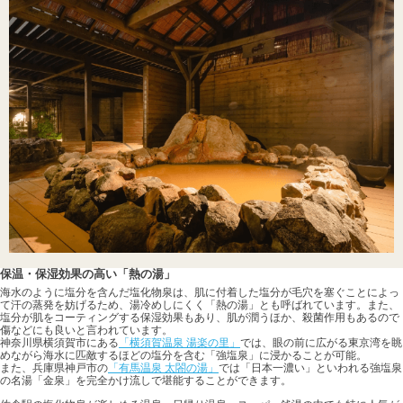
保温・保湿効果の高い「熱の湯」
海水のように塩分を含んだ塩化物泉は、肌に付着した塩分が毛穴を塞ぐことによっ
て汗の蒸発を妨げるため、湯冷めしにくく「熱の湯」とも呼ばれています。また、
塩分が肌をコーティングする保湿効果もあり、肌が潤うほか、殺菌作用もあるので
傷などにも良いと言われています。
神奈川県横須賀市にある
「横須賀温泉 湯楽の里」
では、眼の前に広がる東京湾を眺
めながら海水に匹敵するほどの塩分を含む「強塩泉」に浸かることが可能。
また、兵庫県神戸市の
「有馬温泉 太閤の湯」
では「日本一濃い」といわれる強塩泉
の名湯「金泉」を完全かけ流しで堪能することができます。