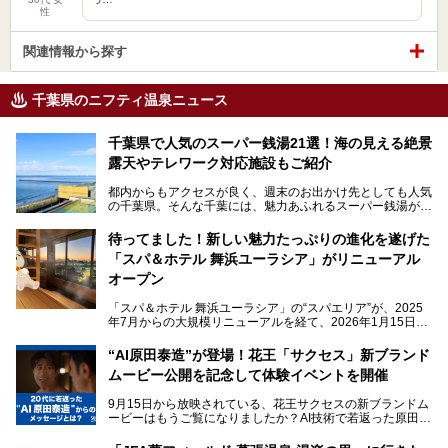
性
関連情報から探す
千葉県のニフティ温泉ニュース
千葉県で人気のスーパー銭湯21選！海の見える絶景
露天やテレワーク対応施設もご紹介
都内からもアクセスが良く、週末のお出かけ先としても人気
の千葉県。そんな千葉には、魅力あふれるスーパー銭湯がた
くさんあります。
待ってました！新しい魅力たっぷりの進化を遂げた
「サウナでしっかりととのいたい」「海が見える絶景で非日
「スパ＆ホテル 舞浜ユーラシア」がリニューアル
常を味わいたい」「子連れでも気兼ねなく1日過ごした
い」。
オープン
そんな多様なニーズに応える施設が揃っているため、その日
「スパ＆ホテル 舞浜ユーラシア」の“スパエリア”が、2025
の目的に合った施設がきっと見つかるはずです。
年7月からの大規模リニューアルを経て、2026年1月15日
（木）に再オープン！
さらに最近では、24時間営業で深夜まで滞在できる施設
“AI原田泰造”が登場！花王「サクセス」新ブランド
や、テレワーク・コワーキングスペースを備えた仕事もでき
新設エリアや生まれ変わった浴場・サウナの魅力を、人気キ
るスパも増えており、ただの入浴施設にとどまらない進化を
ムービー公開を記念して体験イベントを開催
ャラクター「ユーラシわん」と一緒にご紹介します。必見の
遂げています。
マル秘情報がたっぷり。ぜひチェックしてみてください！
9月15日から放映されている、花王サクセスの新ブランドム
───
本記事では、人気スーパー銭湯から絶景施設、コワーキング
ービーはもうご覧になりましたか？AI技術で若返った原田泰
提供元：SPA＆HOTEL舞浜ユーラシア【PR】
スペースや休憩スペースが充実した施設、子連れファミリー
造さんが登場して、“前を向くチカラに”というメッセージを
この記事はSPA＆HOTEL舞浜ユーラシアのPRレポート記事
向けの施設など、目的に合わせたおすすめの施設を紹介しま
伝えるムービーです。公開を記念して、スパメッツァおおた
です。