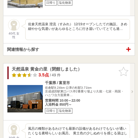
日帰り
塩化物泉
佐倉天然温泉 澄流（すみれ） 12/19オープンしたての施設。 きめ
細やかな気遣いがあらゆるところに行き届いていてとても過…
40代 女
性
関連情報から探す
天然温泉 黄金の里（閉館しました）
お気に入
りに追加
3.5点
/ 49 件
千葉県 / 富里市
佐倉駅9.24km
公津の杜駅3.71km
京成成田駅東口バス停2番乗り場より久能・七栄・両国・
ハニワ台方面乗車…
営業時間 10:00～22:00
入浴料金 850円～
日帰り
塩化物泉
風呂の種類があるわけでも最新の設備があるわけでもないが通い
たくなる素晴らしいお風呂。 黄土色の少しぬめりを感じる湯はし
っ…
30代 女