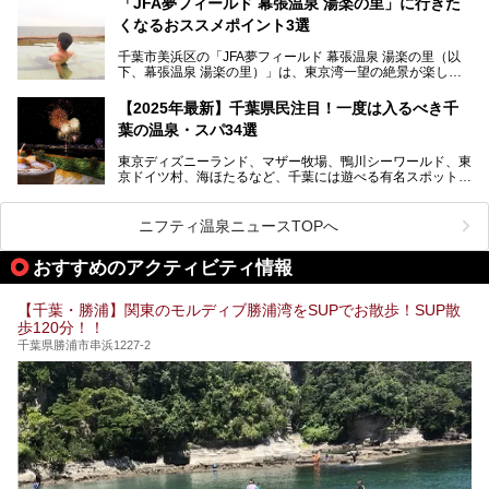
「JFA夢フィールド 幕張温泉 湯楽の里」に行きた
す。
か竜泉寺の湯にて体験イベントを開催。花王サクセスの製品
くなるおススメポイント3選
が無料で試せるチャンスです！
千葉県でスーパー銭湯選びに困った際は、ぜひ参考にしてく
───
ださい。
千葉市美浜区の「JFA夢フィールド 幕張温泉 湯楽の里（以
提供元：花王株式会社【PR】
下、幕張温泉 湯楽の里）」は、東京湾一望の絶景が楽しめ
この記事は花王株式会社商品のPRレポート記事です。
る日帰り温泉です。
設備も天然温泉の露天風呂、サウナ、岩盤浴のほか、高濃度
【2025年最新】千葉県民注目！一度は入るべき千
炭酸泉、海の見えるお休み処や食事処、展望抜群の屋上ま
葉の温泉・スパ34選
で、年代を問わずたっぷり楽しめます。
東京ディズニーランド、マザー牧場、鴨川シーワールド、東
今回は人気のこの施設の中でも、特におススメしたい3つの
京ドイツ村、海ほたるなど、千葉には遊べる有名スポットが
ポイントについて厳選してお届けします。読めばきっと、行
たくさん。そんな千葉県は温泉・スパもすごいんです！千葉
きたくなること間違いなし！
県で生まれ、千葉県で育ち、つい最近まで千葉在住だった私
がお勧めする、一度は入るべき千葉の温泉・スパ34選をま
ニフティ温泉ニュースTOPへ
とめました。
おすすめのアクティビティ情報
【千葉・勝浦】関東のモルディブ勝浦湾をSUPでお散歩！SUP散
歩120分！！
千葉県勝浦市串浜1227-2