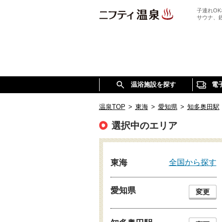
子連れO
サウナ、
温浴施設を探す
電
温泉TOP
>
東海
>
愛知県
>
知多奥田駅
選択中のエリア
全国から探す
東海
愛知県
変更