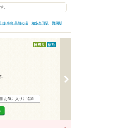
です。
知多半島 美肌の湯
知多奥田駅
野間駅
日帰り
宿泊
1件
>
お気に入りに追加
る