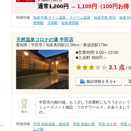
通常
1,200円
→
1,100円（100円お
関連情報
知多半島 ラドン温泉、ラジウム温泉
知多半島 宿泊
知多半
野間駅
河和駅
知多奥田駅
天然温泉コロナの湯 半田店
愛知県 / 半田市 /
知多奥田駅11.06km
/
東成岩駅173m
■営業時間 9:00～23:00
■入浴料 900円～
3.1 点
/ 
施設情報を見る
半田市の南の端、もう少しで武豊町になろうかという
ミューズメント施設「コロナワールド」がありまして
匿名
の…
関連情報
半田 単純温泉・単純泉
半田 美肌の湯
半田 冷え性
半田 
上ゲ駅