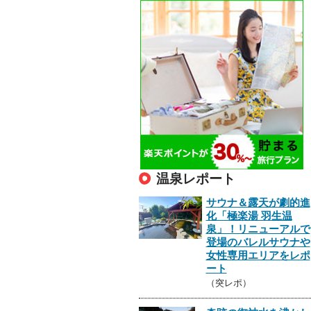
温泉レポート
サウナ＆露天が劇的進
化「極楽湯 羽生温
泉」！リニューアルで
登場のバレルサウナや
女性専用エリアをレポ
ート
（突レポ）