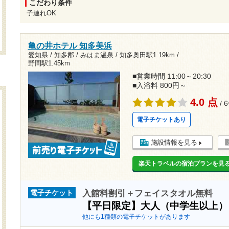
こだわり条件
子連れOK
亀の井ホテル 知多美浜
愛知県 / 知多郡 / みはま温泉 /
知多奥田駅1.19km
/
野間駅1.45km
■営業時間 11:00～20:30
■入浴料 800円～
4.0 点
/ 
電子チケットあり
施設情報を見る
楽天トラベルの宿泊プランを見
入館料割引＋フェイスタオル無料
電子チケット
【平日限定】大人（中学生以上
他にも1種類の電子チケットがあります