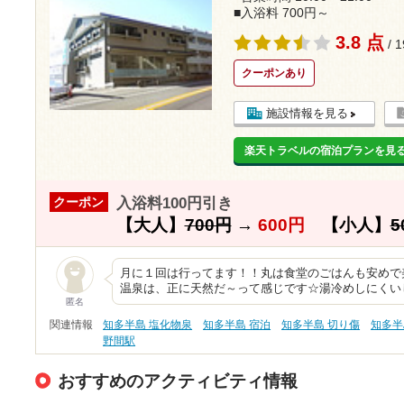
■入浴料 700円～
3.8 点
/ 
クーポンあり
施設情報を見る
楽天トラベルの宿泊プランを見
入浴料100円引き
クーポン
【大人】
700円
→
600円
【小人】
5
月に１回は行ってます！！丸は食堂のごはんも安めで美味
温泉は、正に天然だ～って感じです☆湯冷めしにくいし
匿名
関連情報
知多半島 塩化物泉
知多半島 宿泊
知多半島 切り傷
知多半
野間駅
おすすめのアクティビティ情報