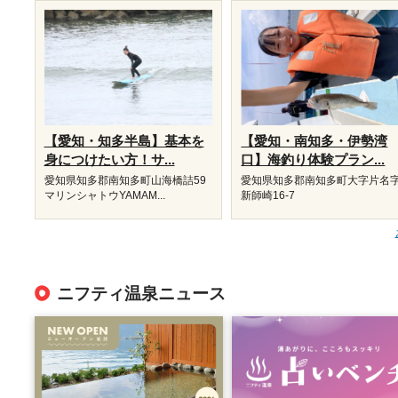
【愛知・知多半島】基本を
【愛知・南知多・伊勢湾
身につけたい方！サ...
口】海釣り体験プラン...
愛知県知多郡南知多町山海橋詰59
愛知県知多郡南知多町大字片名
マリンシャトウYAMAM...
新師崎16-7
ニフティ温泉ニュース