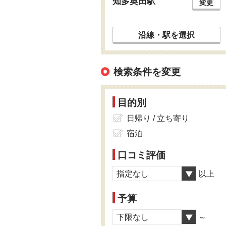
知多奥田駅
変更
沿線・駅を選択
検索条件を変更
目的別
日帰り / 立ち寄り
宿泊
口コミ評価
指定なし
以上
予算
下限なし
～