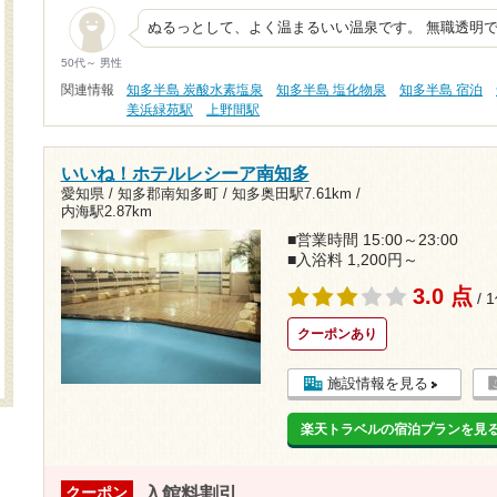
ぬるっとして、よく温まるいい温泉です。 無職透明
50代～ 男性
関連情報
知多半島 炭酸水素塩泉
知多半島 塩化物泉
知多半島 宿泊
美浜緑苑駅
上野間駅
いいね！ホテルレシーア南知多
愛知県 / 知多郡南知多町 /
知多奥田駅7.61km
/
内海駅2.87km
■営業時間 15:00～23:00
■入浴料 1,200円～
3.0 点
/ 
クーポンあり
施設情報を見る
楽天トラベルの宿泊プランを見
入館料割引
クーポン