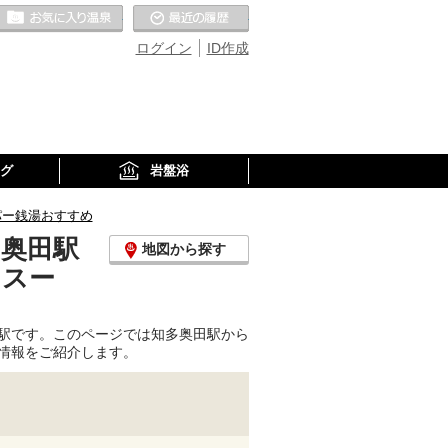
お気に入りの温泉
最近の履歴
ログイン
ID作成
グ
岩盤浴
パー銭湯おすすめ
多奥田駅
地図から探す
、スー
駅です。このページでは知多奥田駅から
情報をご紹介します。