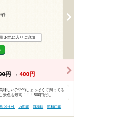
19件
>
お気に入りに追加
る
>
00円
→
400円
しい(^▽^*)しょっぱくて濁ってる
景色も最高！！！500円だし…
島 冷え性
内海駅
河和駅
河和口駅