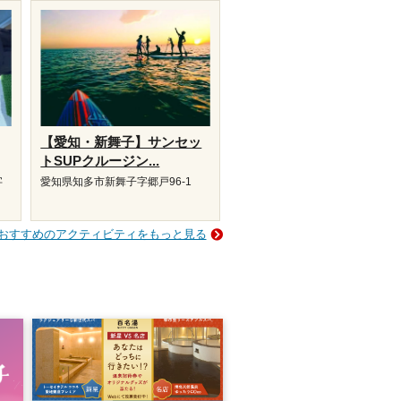
【愛知・新舞子】サンセッ
トSUPクルージン...
字
愛知県知多市新舞子字郷戸96-1
おすすめのアクティビティをもっと見る