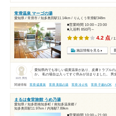
常滑温泉 マーゴの湯
愛知県 / 常滑市 /
知多奥田駅11.14km
/
りんくう常滑駅348m
■営業時間 10:00～23:00
■入浴料 850円～
4.2 点
/ 
施設情報を見る
愛知県内でも珍しい硫黄温泉があり、皮膚トラブルの
か。 私の場合は入ってすぐ痒みが治まりました。 男
30代 男性
関連情報
常滑 硫黄泉
常滑 美肌の湯
常滑 冷え性
常滑 子連れOK
まるは食堂旅館 うめ乃湯
愛知県 / 知多郡南知多町 / 南知多温泉郷 /
知多奥田駅11.97km
/
内海駅7.89km
■営業時間 10:00～21:00