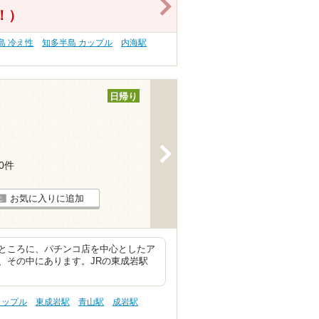
>
得！）
島 冷え性
知多半島 カップル
内海駅
日帰り
>
30件
お気に入りに追加
ところに、パチンコ店を中心としたア
、その中にあります。JRの東成岩駅
カップル
東成岩駅
青山駅
成岩駅