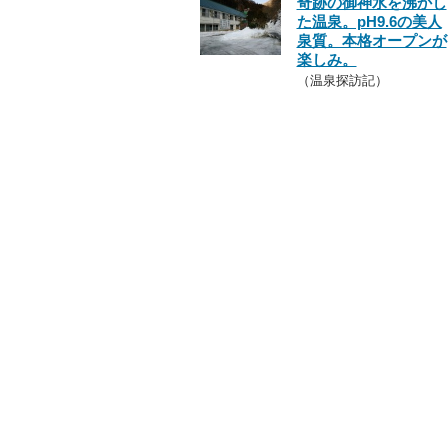
奇跡の御神水を沸かし
た温泉。pH9.6の美人
泉質。本格オープンが
楽しみ。
（温泉探訪記）