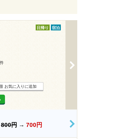
日帰り
宿泊
6件
>
お気に入りに追加
る
）
800円
→
700円
>