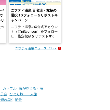
いベ
ニフティ温泉|百名湯・究極の
で
選択！Xフォロー＆リポストキ
キリ
ャンペーン
設の
ニフティ温泉のX公式アカウン
ト（@niftyonsen）をフォロー
し、指定投稿をリポストする
占い
と、抽選で各回26（ふろ）名
な
様（合計260名様）に選べるe-
ニフティ温泉ニュースTOPへ
ン
GIFT500円分をプレゼントい
たします。
楽し
ふろ
ル
カップル
海が見える・海
女子会
ひとり旅・一人旅
子連れOK
絶景