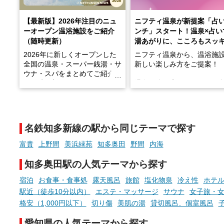
【最新版】2026年注目のニュ
ニフティ温泉が新提案「占
ーオープン温浴施設をご紹介
ンチ」スタート！温泉×占い
（随時更新）
湯あがりに、こころもスッ
2026年に新しくオープンした
ニフティ温泉から、温浴施
全国の温泉・スーパー銭湯・サ
新しい楽しみ方をご提案！
ウナ・スパをまとめてご紹介！
※随時更新しています
温泉で体を癒したあとに、
でこころもスッキリ──そん
天然温泉や露天風呂、注目のサ
新体験が楽しめる「占いベ
ウナなど、こだわりの魅力がつ
チ」を展開中♨
まったスポットが続々登場して
名鉄知多新線の駅から同じテーマで探す
います。
手相やタロットなど気軽に
現地取材記事もあわせて紹介し
める占いで、“ととのう”お
富貴
上野間
美浜緑苑
知多奥田
野間
内海
ていますので、気になる施設は
時間を、もっと特別に。
ぜひチェックして次のおでかけ
知多奥田駅の人気テーマから探す
先の参考にしてみてください
ね。
宿泊
お食事・食事処
露天風呂
旅館
塩化物泉
冷え性
ホテ
駅近（徒歩10分以内）
エステ・マッサージ
サウナ
女子旅・
格安（1,000円以下）
切り傷
美肌の湯
貸切風呂、個室風呂
愛知県の人気テーマから探す