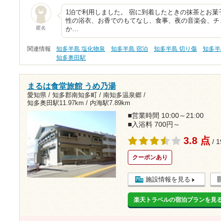
1泊で利用しました。 宿に到着したときの抹茶とお
性の浴衣、お香でのもてなし、食事、夜の音楽会、チ
匿名
か…
関連情報
知多半島 塩化物泉
知多半島 宿泊
知多半島 切り傷
知多半
知多奥田駅
まるは食堂旅館 うめ乃湯
愛知県 / 知多郡南知多町 / 南知多温泉郷 /
知多奥田駅11.97km
/
内海駅7.89km
■営業時間 10:00～21:00
■入浴料 700円～
3.8 点
/ 
クーポンあり
施設情報を見る
楽天トラベルの宿泊プランを見