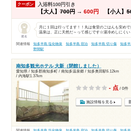
入浴料100円引き
クーポン
【大人】
700円
→
600円
【小人】
5
月に１回は行ってます！！丸は食堂のごはんも安めで美味
温泉は、正に天然だ～って感じです☆湯冷めしにくいし
匿名
関連情報
知多半島 塩化物泉
知多半島 宿泊
知多半島 切り傷
知多半
野間駅
南知多観光ホテル 大新（閉館しました）
愛知県 / 知多郡南知多町 / 南知多温泉郷 /
知多奥田駅6.12km
/
内海駅1.37km
- 点
/ 0件
施設情報を見る
関連情報
知多半島 塩化物泉
知多半島 宿泊
知多半島 切り傷
知多半