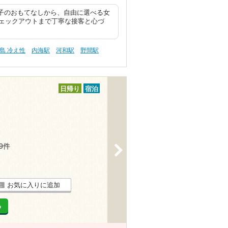
菓子のおもてなしから、自由に選べる女
ェックアウトまで丁寧な接客と心づ
島 冷え性
内海駅
河和駅
野間駅
日帰り
宿泊
19件
>
お気に入りに追加
る