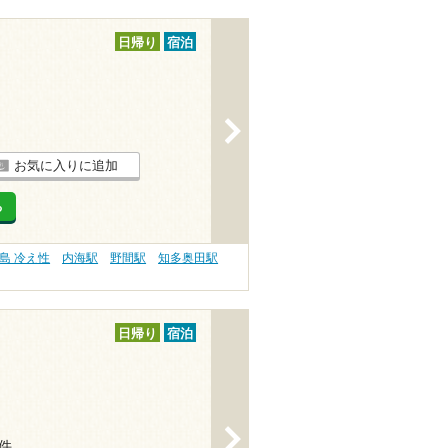
日帰り
宿泊
>
お気に入りに追加
る
島 冷え性
内海駅
野間駅
知多奥田駅
日帰り
宿泊
>
2件