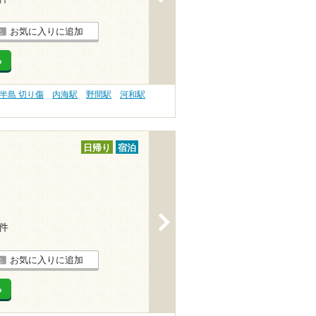
お気に入りに追加
る
半島 切り傷
内海駅
野間駅
河和駅
日帰り
宿泊
>
3件
お気に入りに追加
る