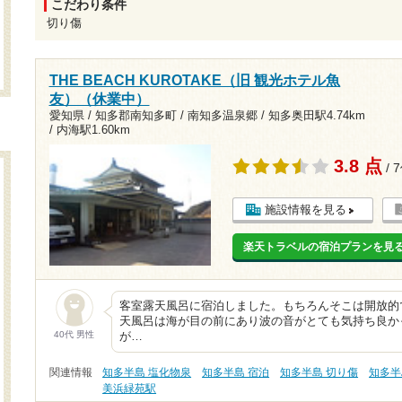
こだわり条件
切り傷
THE BEACH KUROTAKE（旧 観光ホテル魚
友）（休業中）
愛知県 / 知多郡南知多町 / 南知多温泉郷 /
知多奥田駅4.74km
/
内海駅1.60km
3.8 点
/ 
施設情報を見る
楽天トラベルの宿泊プランを見
客室露天風呂に宿泊しました。もちろんそこは開放的
天風呂は海が目の前にあり波の音がとても気持ち良か
40代 男性
が…
関連情報
知多半島 塩化物泉
知多半島 宿泊
知多半島 切り傷
知多半
美浜緑苑駅