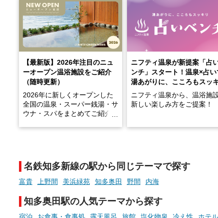
【最新版】2026年注目のニュ
ニフティ温泉が新提案「占
ーオープン温浴施設をご紹介
ンチ」スタート！温泉×占い
（随時更新）
湯あがりに、こころもスッ
2026年に新しくオープンした
ニフティ温泉から、温浴施
全国の温泉・スーパー銭湯・サ
新しい楽しみ方をご提案！
ウナ・スパをまとめてご紹介！
※随時更新しています
温泉で体を癒したあとに、
でこころもスッキリ──そん
天然温泉や露天風呂、注目のサ
新体験が楽しめる「占いベ
ウナなど、こだわりの魅力がつ
チ」を展開中♨
まったスポットが続々登場して
名鉄知多新線の駅から同じテーマで探す
います。
手相やタロットなど気軽に
現地取材記事もあわせて紹介し
める占いで、“ととのう”お
富貴
上野間
美浜緑苑
知多奥田
野間
内海
ていますので、気になる施設は
時間を、もっと特別に。
ぜひチェックして次のおでかけ
知多奥田駅の人気テーマから探す
先の参考にしてみてください
ね。
宿泊
お食事・食事処
露天風呂
旅館
塩化物泉
冷え性
ホテ