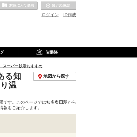
お気に入りの温泉
最近の履歴
ログイン
ID作成
グ
岩盤浴
、スーパー銭湯おすすめ
ある知
地図から探す
帰り温
駅です。このページでは知多奥田駅から
情報をご紹介します。