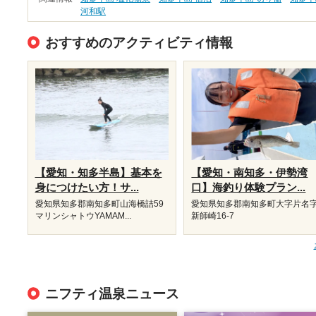
河和駅
おすすめのアクティビティ情報
【愛知・知多半島】基本を
【愛知・南知多・伊勢湾
身につけたい方！サ...
口】海釣り体験プラン...
愛知県知多郡南知多町山海橋詰59
愛知県知多郡南知多町大字片名
マリンシャトウYAMAM...
新師崎16-7
ニフティ温泉ニュース