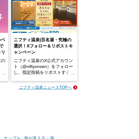
いベ
ニフティ温泉|百名湯・究極の
で
選択！Xフォロー＆リポストキ
キリ
ャンペーン
設の
ニフティ温泉のX公式アカウン
ト（@niftyonsen）をフォロー
し、指定投稿をリポストする
占い
と、抽選で各回26（ふろ）名
な
様（合計260名様）に選べるe-
ニフティ温泉ニュースTOPへ
ン
GIFT500円分をプレゼントい
たします。
楽し
ふろ
ル
カップル
海が見える・海