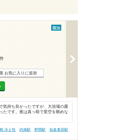
宿泊
>
7件
お気に入りに追加
る
で気持ち良かったですが、大浴場の露
ったです。夜は真っ暗で星空を眺めな
島 冷え性
内海駅
野間駅
知多奥田駅