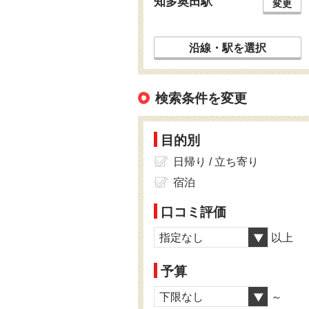
知多奥田駅
変更
沿線・駅を選択
検索条件を変更
目的別
日帰り / 立ち寄り
宿泊
口コミ評価
指定なし
以上
予算
下限なし
～