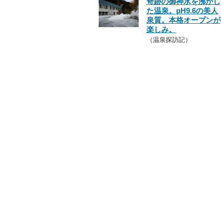
奇跡の御神水を沸かし
た温泉。pH9.6の美人
泉質。本格オープンが
楽しみ。
（温泉探訪記）