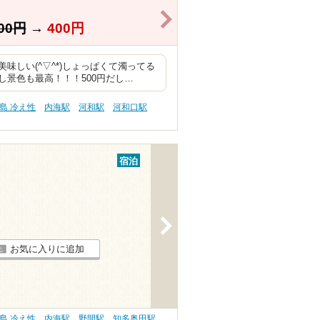
>
00円
→
400円
しい(^▽^*)しょっぱくて濁ってる
景色も最高！！！500円だし…
島 冷え性
内海駅
河和駅
河和口駅
宿泊
>
お気に入りに追加
島 冷え性
内海駅
野間駅
知多奥田駅