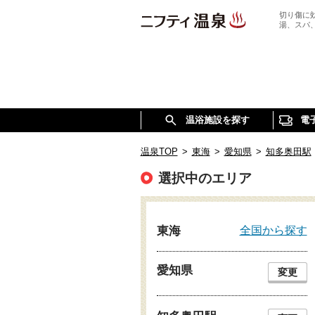
切り傷に
湯、スパ
温浴施設を探す
電
温泉TOP
>
東海
>
愛知県
>
知多奥田駅
選択中のエリア
全国から探す
東海
愛知県
変更