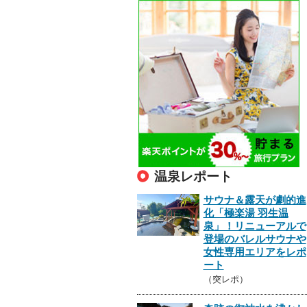
温泉レポート
サウナ＆露天が劇的進
化「極楽湯 羽生温
泉」！リニューアルで
登場のバレルサウナや
女性専用エリアをレポ
ート
（突レポ）