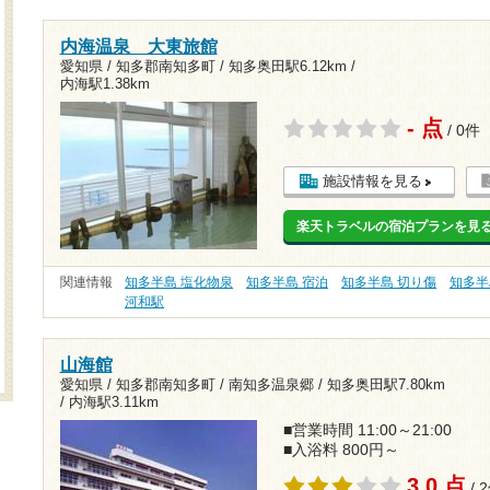
内海温泉 大東旅館
愛知県 / 知多郡南知多町 /
知多奥田駅6.12km
/
内海駅1.38km
- 点
/ 0件
施設情報を見る
楽天トラベルの宿泊プランを見
関連情報
知多半島 塩化物泉
知多半島 宿泊
知多半島 切り傷
知多半
河和駅
山海館
愛知県 / 知多郡南知多町 / 南知多温泉郷 /
知多奥田駅7.80km
/
内海駅3.11km
■営業時間 11:00～21:00
■入浴料 800円～
3.0 点
/ 