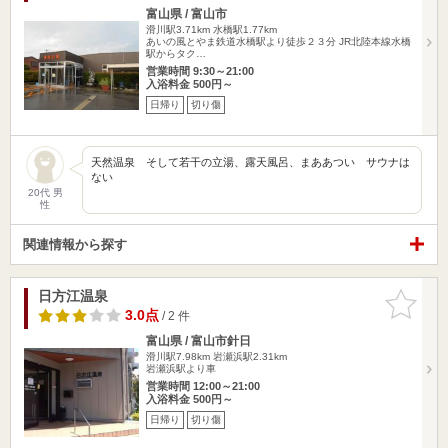
富山県 / 富山市
滑川駅3.71km
水橋駅1.77km
あいの風とやま鉄道水橋駅より徒歩２３分 JR北陸本線水橋
駅からタク…
営業時間 9:30～21:00
入浴料金 500円～
日帰り
切り傷
天然温泉 そして若干の立湯、露天風呂、まああつい サウナは
ない
20代 男
性
関連情報から探す
日方江温泉
お気に入
りに追加
3.0点
/ 2 件
富山県 / 富山市針日
滑川駅7.98km
岩瀬浜駅2.31km
岩瀬浜駅より車
営業時間 12:00～21:00
入浴料金 500円～
日帰り
切り傷