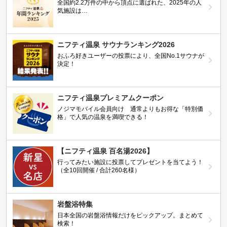
全国約2.2万件の中から頂点に選ばれた、2025年の人
気施設は…
ニフティ温泉 サウナランキング2026
おふろ好きユーザーの投票により、全国No.1サウナが
決定！
ニフティ温泉プレミアムクーポン
ノジマモバイル会員向け 通常よりもお得な「特別価
格」で人気の温泉を満喫できる！
【ニフティ温泉 百名湯2026】
行ってみたい施設に投票してプレゼントを当てよう！
（全10回開催 / 合計260名様）
岩盤浴特集
日本全国の岩盤浴情報だけをピックアップ。まとめて
検索！