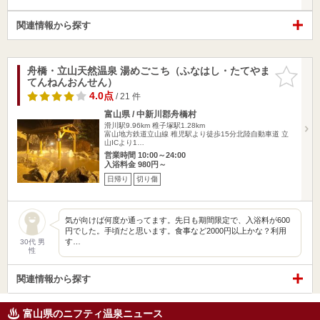
関連情報から探す
舟橋・立山天然温泉 湯めごこち（ふなはし・たてやま
お気に入
てんねんおんせん）
りに追加
4.0点
/ 21 件
富山県 / 中新川郡舟橋村
滑川駅9.96km
稚子塚駅1.28km
富山地方鉄道立山線 稚児駅より徒歩15分北陸自動車道 立
山ICより1…
営業時間 10:00～24:00
入浴料金 980円～
日帰り
切り傷
気が向けば何度か通ってます。先日も期間限定で、入浴料が600
円でした。手頃だと思います。食事など2000円以上かな？利用
す…
30代 男
性
関連情報から探す
富山県のニフティ温泉ニュース