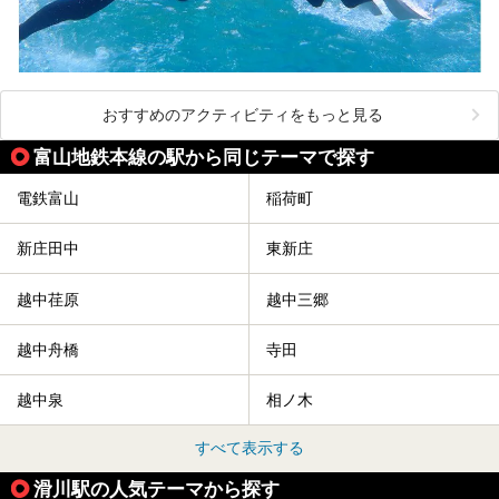
おすすめのアクティビティをもっと見る
富山地鉄本線の駅から同じテーマで探す
電鉄富山
稲荷町
新庄田中
東新庄
越中荏原
越中三郷
越中舟橋
寺田
越中泉
相ノ木
すべて表示する
滑川駅の人気テーマから探す