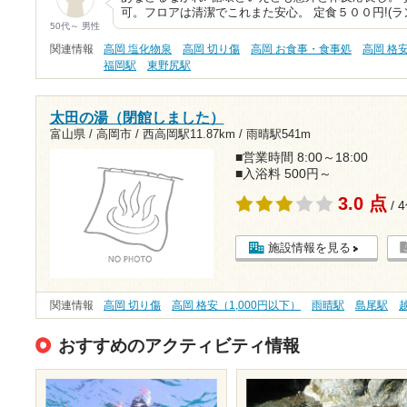
可。フロアは清潔でこれまた安心。 定食５００円!(
50代～ 男性
関連情報
高岡 塩化物泉
高岡 切り傷
高岡 お食事・食事処
高岡 格安
福岡駅
東野尻駅
太田の湯（閉館しました）
富山県 / 高岡市 /
西高岡駅11.87km
/
雨晴駅541m
■営業時間 8:00～18:00
■入浴料 500円～
3.0 点
/ 
施設情報を見る
関連情報
高岡 切り傷
高岡 格安（1,000円以下）
雨晴駅
島尾駅
おすすめのアクティビティ情報