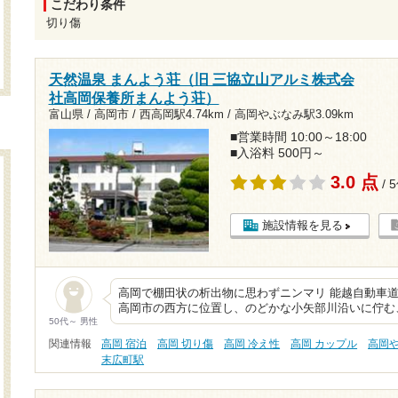
こだわり条件
切り傷
天然温泉 まんよう荘（旧 三協立山アルミ株式会
社高岡保養所まんよう荘）
富山県 / 高岡市 /
西高岡駅4.74km
/
高岡やぶなみ駅3.09km
■営業時間 10:00～18:00
■入浴料 500円～
3.0 点
/ 
施設情報を見る
高岡で棚田状の析出物に思わずニンマリ 能越自動車道
高岡市の西方に位置し、のどかな小矢部川沿いに佇む
50代～ 男性
関連情報
高岡 宿泊
高岡 切り傷
高岡 冷え性
高岡 カップル
高岡
末広町駅