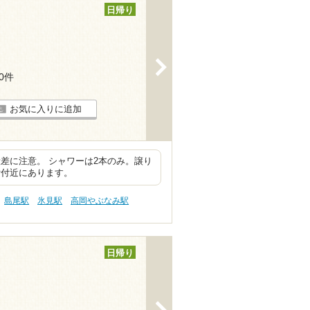
日帰り
>
50件
お気に入りに追加
差に注意。 シャワーは2本のみ。譲り
付付近にあります。
島尾駅
氷見駅
高岡やぶなみ駅
日帰り
>