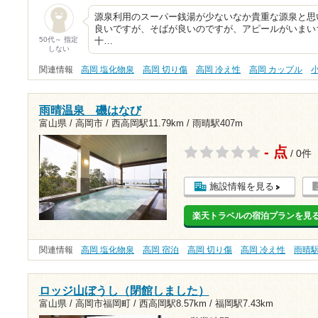
源泉利用のスーパー銭湯が少ないなか貴重な源泉と思
良いですが、そばが良いのですが、アピールがいまい
50代～ 指定
十…
しない
関連情報
高岡 塩化物泉
高岡 切り傷
高岡 冷え性
高岡 カップル
雨晴温泉 磯はなび
富山県 / 高岡市 /
西高岡駅11.79km
/
雨晴駅407m
- 点
/ 0件
施設情報を見る
楽天トラベルの宿泊プランを見
関連情報
高岡 塩化物泉
高岡 宿泊
高岡 切り傷
高岡 冷え性
雨晴
ロッジ山ぼうし（閉館しました）
富山県 / 高岡市福岡町 /
西高岡駅8.57km
/
福岡駅7.43km