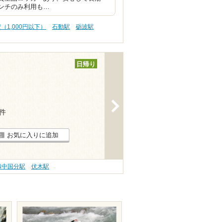
ランチのみ利用も…
（1,000円以下）
石動駅
砺波駅
日帰り
>
4件
お気に入りに追加
越中国分駅
伏木駅