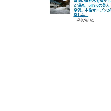
奇跡の御神水を沸かし
た温泉。pH9.6の美人
泉質。本格オープンが
楽しみ。
（温泉探訪記）