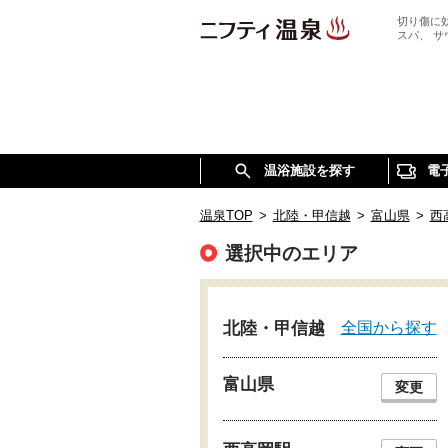
切り傷に
スパ、 
温浴施設を探す
電
温泉TOP
>
北陸・甲信越
>
富山県
>
西
選択中のエリア
全国から探す
北陸・甲信越
富山県
変更