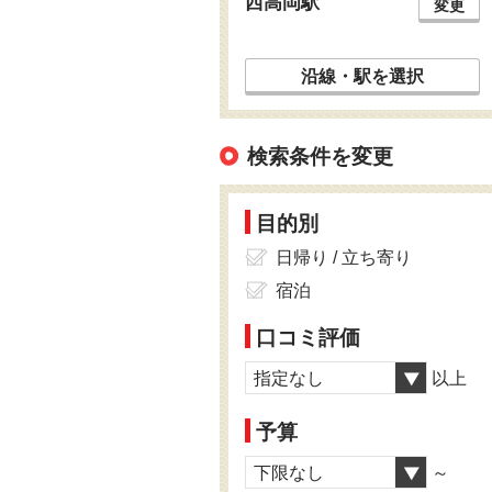
西高岡駅
変更
沿線・駅を選択
検索条件を変更
目的別
日帰り / 立ち寄り
宿泊
口コミ評価
指定なし
以上
予算
下限なし
～