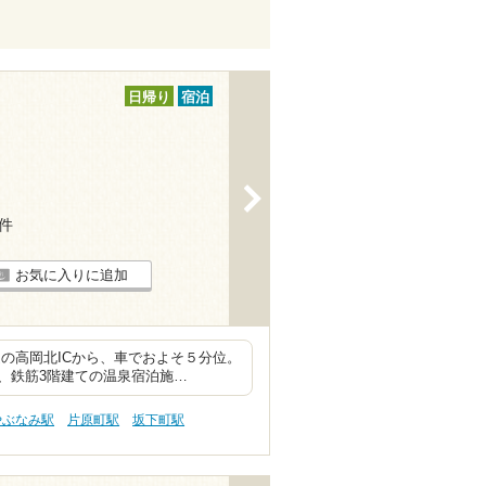
日帰り
宿泊
>
5件
お気に入りに追加
の高岡北ICから、車でおよそ５分位。
、鉄筋3階建ての温泉宿泊施…
やぶなみ駅
片原町駅
坂下町駅