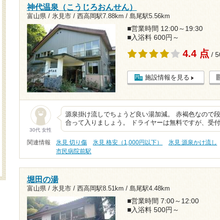
神代温泉（こうじろおんせん）
富山県 / 氷見市 /
西高岡駅7.88km
/
島尾駅5.56km
■営業時間 12:00～19:30
■入浴料 600円～
4.4 点
/ 
施設情報を見る
源泉掛け流しでちょうど良い湯加減。 赤褐色なので段
合って入りましょう。 ドライヤーは無料ですが、受
30代 女性
関連情報
氷見 切り傷
氷見 格安（1,000円以下）
氷見 源泉かけ流し
市民病院前駅
堀田の湯
富山県 / 氷見市 /
西高岡駅8.51km
/
島尾駅4.48km
■営業時間 7:00～12:00
■入浴料 500円～