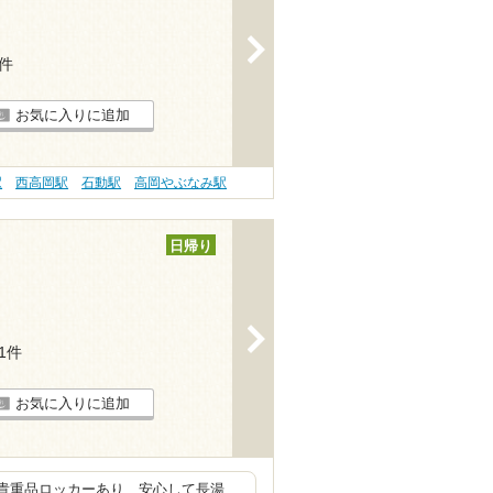
>
5件
お気に入りに追加
駅
西高岡駅
石動駅
高岡やぶなみ駅
日帰り
>
11件
お気に入りに追加
 貴重品ロッカーあり、安心して長湯