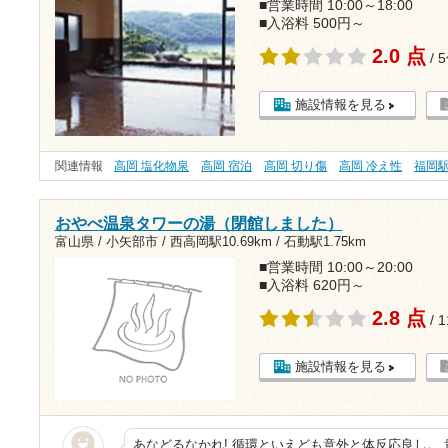
■営業時間 10:00～18:00
■入浴料 500円～
2.0 点
/ 
施設情報を見る
関連情報
高岡 塩化物泉
高岡 宿泊
高岡 切り傷
高岡 冷え性
福岡
おやべ温泉タワーの湯（閉館しました）
富山県 / 小矢部市 /
西高岡駅10.69km
/
石動駅1.75km
■営業時間 10:00～20:00
■入浴料 620円～
2.8 点
/ 
施設情報を見る
あなどるなかれ! 循環といえども意外と体反応良し。