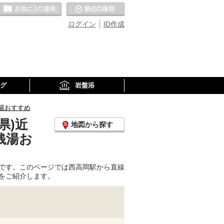
お気に入りの温泉
最近の履歴
ログイン
ID作成
グ
岩盤浴
湯おすすめ
県)近
地図から探す
銭湯お
です。このページでは西高岡駅から直線
をご紹介します。