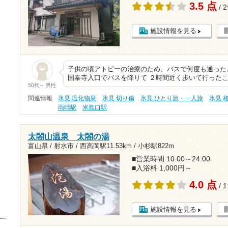
3.5 点
/ 
施設情報を見る
子供の頃アトピーの治療のため、バスで何度も通った
国泰寺入口でバスを降りて ２時間近く歩いて行ったこ
50代～ 男性
関連情報
氷見 塩化物泉
氷見 切り傷
氷見 ひとり旅・一人旅
氷見 
雨晴駅
米島口駅
太閤山温泉 太閤の湯
富山県 / 射水市 /
西高岡駅11.53km
/
小杉駅822m
■営業時間 10:00～24:00
■入浴料 1,000円～
4.0 点
/ 
施設情報を見る