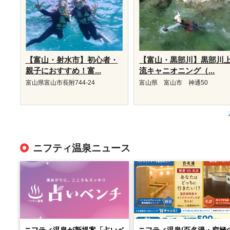
【富山・射水市】初心者・
【富山・黒部川】黒部川
親子におすすめ！富...
流キャニオニング（...
富山県富山市長附744-24
富山県 富山市 神通50
ニフティ温泉ニュース