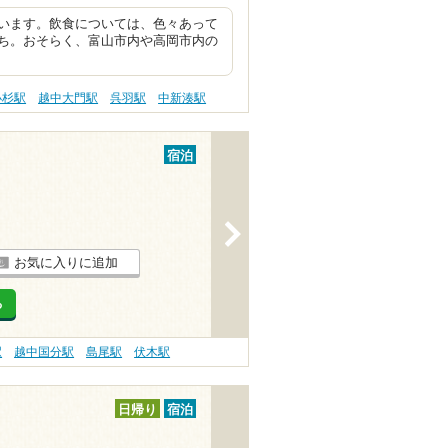
います。飲食については、色々あって
ち。おそらく、富山市内や高岡市内の
小杉駅
越中大門駅
呉羽駅
中新湊駅
宿泊
>
お気に入りに追加
る
駅
越中国分駅
島尾駅
伏木駅
日帰り
宿泊