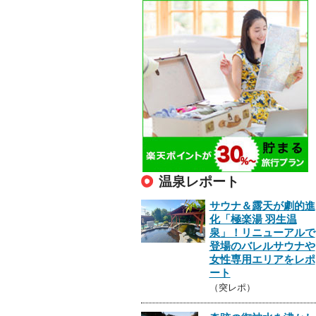
温泉レポート
サウナ＆露天が劇的進
化「極楽湯 羽生温
泉」！リニューアルで
登場のバレルサウナや
女性専用エリアをレポ
ート
（突レポ）