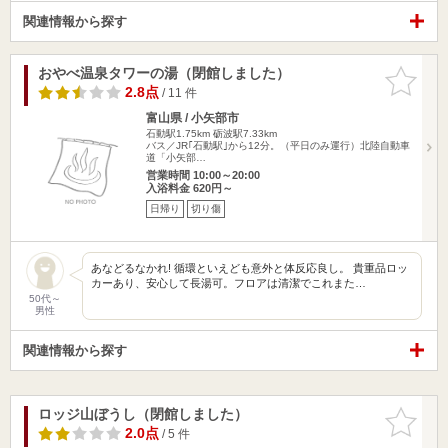
関連情報から探す
おやべ温泉タワーの湯（閉館しました）
お気に入
りに追加
2.8点
/ 11 件
富山県 / 小矢部市
石動駅1.75km
砺波駅7.33km
バス／JR｢石動駅｣から12分。（平日のみ運行）北陸自動車
道「小矢部…
営業時間 10:00～20:00
入浴料金 620円～
日帰り
切り傷
あなどるなかれ! 循環といえども意外と体反応良し。 貴重品ロッ
カーあり、安心して長湯可。フロアは清潔でこれまた…
50代～
男性
関連情報から探す
ロッジ山ぼうし（閉館しました）
お気に入
りに追加
2.0点
/ 5 件