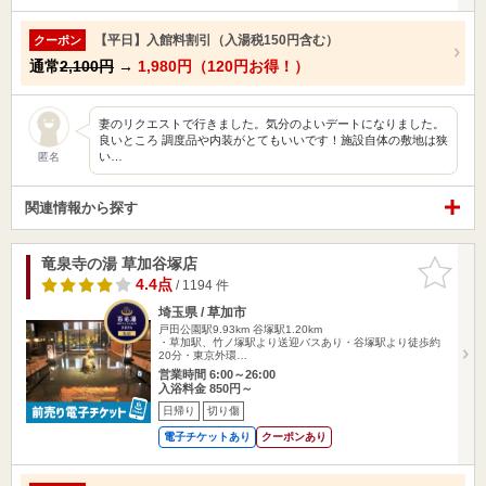
【平日】入館料割引（入湯税150円含む）
クーポン
通常
2,100円
→
1,980円（120円お得！）
妻のリクエストで行きました。気分のよいデートになりました。
良いところ 調度品や内装がとてもいいです！施設自体の敷地は狭
い…
匿名
関連情報から探す
竜泉寺の湯 草加谷塚店
お気に入
りに追加
4.4点
/ 1194 件
埼玉県 / 草加市
戸田公園駅9.93km
谷塚駅1.20km
・草加駅、竹ノ塚駅より送迎バスあり・谷塚駅より徒歩約
20分・東京外環…
営業時間 6:00～26:00
入浴料金 850円～
日帰り
切り傷
電子チケットあり
クーポンあり