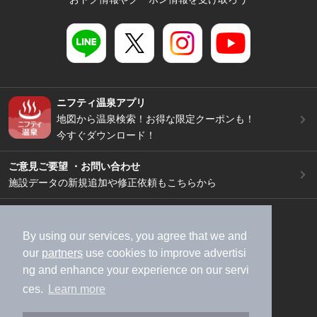
ニフティ温泉アプリ
地図から温泉検索！お得な限定クーポンも！
今すぐダウンロード！
ご意見ご要望 ・お問い合わせ
施設データの新規追加や修正依頼もこちらから
スマートフォン
/
PC
加盟店募集（資料請求）
広告出稿のご案内
By using our services, you agree that we and
our
partners
use cookies to improve advertisi
利用規約
ライフスタイルMEMBERS+規約
ng and enhance your experience on our servi
特定商取引法に基づく表記
ヘルプ
採用情報
ces.
Learn more
運営会社
個人情報保護ポリシー