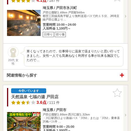
4.1点
/ 187 件
埼玉県 / 戸田市氷川町
戸田公園駅1.48km
戸田駅946m
都営三田線高島平駅より無料送迎バスで約１５分、JR埼京
線戸田公園より…
営業時間 10:00～24:00
入浴料金 1,100円～
日帰り
切り傷
寒くなってきたので、仕事帰りに温泉で温まりたいと思い行って
きました。女性一人でも気兼ねなく利用する事が出来る施設でし
たので…
20代 女
性
関連情報から探す
お気に入
今空いています
りに追加
天然温泉 七福の湯 戸田店
3.6点
/ 111 件
埼玉県 / 戸田市
戸田公園駅1.66km
西川口駅1.32km
・川口駅西口より路線バス「川50」または「川52」乗車喜
沢橋バス停 …
営業時間 9:00～25:00
入浴料金 1,000円～