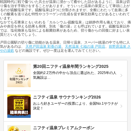
戦国時代に戦で傷ついた兵士が温泉に浸かって癒やした話があるように、温泉は切
り傷を治す手助けをすることがあります。そういった温泉の泉質として筆頭に上が
るのが硫酸塩泉です。硫酸塩泉は3つに分類されますが、全般にわたって血液に多
くの酸素を送り込む特性やコラーゲンの生成を促す蘇生効果などがあるといわれて
います。
なかでも石膏泉ともいわれる「カルシウム-硫酸塩泉」は鎮静作用も備えており、痛
みや炎症を抑える効果も発揮。別名「傷の湯」とも呼ばれています。硫酸塩泉以外
では、塩化物泉も塩分による殺菌効果があるため、切り傷からの回復に好ましい泉
質だといえるでしょう。
戸田公園駅の切り傷に効能がある温泉、日帰り温泉、スーパー銭湯の中でも特に人
気があるのは、
天然戸田温泉 彩香の湯
、
天然温泉 七福の湯 戸田店
、
前野原温泉 さ
やの湯処
などの施設です。ぜひ一度は足を運んでみてください。
第20回ニフティ温泉年間ランキング2025
全国約2.2万件の中から頂点に選ばれた、2025年の人
気施設は…
ニフティ温泉 サウナランキング2026
おふろ好きユーザーの投票により、全国No.1サウナが
決定！
ニフティ温泉プレミアムクーポン