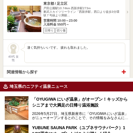
東京都 / 足立区
戸田公園駅10.74km
西新井駅273m
東武スカイツリーライン「西新井駅」西口より徒歩3分環
状７号線より満願…
営業時間 10:00～23:00
入浴料金 550円～
日帰り
切り傷
凄く気持ちいいです。 疲れも取れました。
40代 女
性
関連情報から探す
埼玉県のニフティ温泉ニュース
「OYUGIWA にいざ温泉」がオープン！キッズから
シニアまで大満足の日帰り温浴施設
2026年5月27日、埼玉県新座市に「OYUGIWA にいざ温泉」
がニューオープンするとのことで、その情報をみなさんにい
ち早くお伝えしようとひと足お先に取材訪問。
YUBUNE SAUNA PARK（ユブネサウナパーク）1
メインとなる黒湯の天然温泉や本格的なサウナをはじめ、4