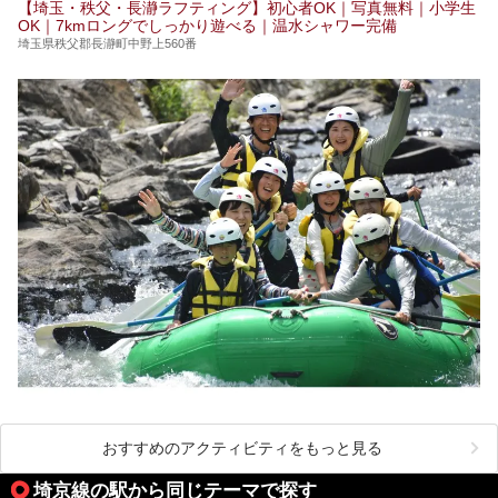
【埼玉・秩父・長瀞ラフティング】初心者OK｜写真無料｜小学生
す。
OK｜7kmロングでしっかり遊べる｜温水シャワー完備
埼玉県秩父郡長瀞町中野上560番
おすすめのアクティビティをもっと見る
埼京線の駅から同じテーマで探す