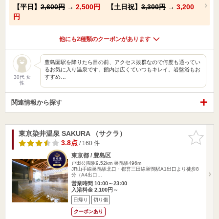
【平日】
2,600円
→
2,500円
【土日祝】
3,300円
→
3,200
円
他にも2種類のクーポンがあります
豊島園駅を降りたら目の前、アクセス抜群なので何度も通ってい
るお気に入り温泉です。館内は広くていつもキレイ。岩盤浴もお
すすめ…
30代 女
性
関連情報から探す
東京染井温泉 SAKURA （サクラ）
お気に入
りに追加
3.8点
/ 160 件
東京都 / 豊島区
戸田公園駅9.52km
巣鴨駅496m
JR山手線巣鴨駅北口・都営三田線巣鴨駅A1出口より徒歩8
分（A4出口…
営業時間 10:00～23:00
入浴料金 2,100円～
日帰り
切り傷
クーポンあり