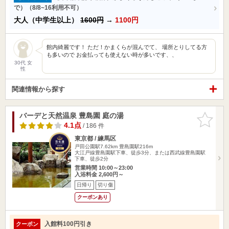
で）（8/8~16利用不可）
大人（中学生以上）
1600円
→
1100円
館内綺麗です！ ただ！かまくらが混んでて、 場所とりしてる方
も多いので お金払っても使えない時が多いです、、
30代 女
性
関連情報から探す
バーデと天然温泉 豊島園 庭の湯
お気に入
りに追加
4.1点
/ 186 件
東京都 / 練馬区
戸田公園駅7.62km
豊島園駅216m
大江戸線豊島園駅下車、徒歩3分、または西武線豊島園駅
下車、徒歩2分
営業時間 10:00～23:00
入浴料金 2,600円～
日帰り
切り傷
クーポンあり
入館料100円引き
クーポン