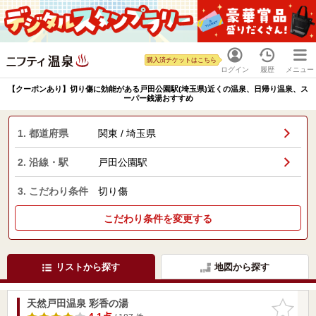
購入済チケットはこちら
ログイン
履歴
メニュー
【クーポンあり】切り傷に効能がある戸田公園駅(埼玉県)近くの温泉、日帰り温泉、ス
ーパー銭湯おすすめ
1. 都道府県
関東 / 埼玉県
2. 沿線・駅
戸田公園駅
3. こだわり条件
切り傷
こだわり条件を変更する
リストから探す
地図から探す
天然戸田温泉 彩香の湯
お気に入
りに追加