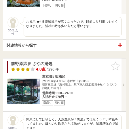
日帰り
切り傷
お風呂 ★4.5 炭酸風呂が広くなったので、以前より利用しやすく
なりました。浴槽の数も多い方だと思います。 …
30代 女
性
関連情報から探す
前野原温泉 さやの湯処
お気に入
りに追加
4.0点
/ 296 件
東京都 / 板橋区
戸田公園駅4.35km
志村坂上駅605m
都営三田線「志村坂上」駅下車A2出口徒歩8分／【バスで
お越しの場合】…
営業時間 9:00～24:00
入浴料金 970円～
日帰り
切り傷
関東にしては珍しく、天然温泉が「黒湯」ではなくうぐいす色を
してました。ほんのり鉄臭さと塩味がしますが、温泉感強めで温
まりま…
50代～