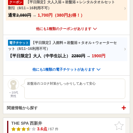
【平日限定】大人入浴＋岩盤浴＋レンタルタオルセット
クーポン
割引（8/11～16利用不可）
通常
2,080円
→
1,700円（380円お得！）
他にも1種類のクーポンがあります
【平日限定】入館料＋岩盤浴＋タオル＋ウォーターセ
電子チケット
ット（8/11~16利用不可）
【平日限定】大人（中学生以上）
2280円
→
1900円
他にも1種類の電子チケットがあります
岩盤浴のコロナ対策がしっかりしてあって安心
～10代
男性
関連情報から探す
THE SPA 西新井
お気に入
りに追加
3.6点
/ 67 件