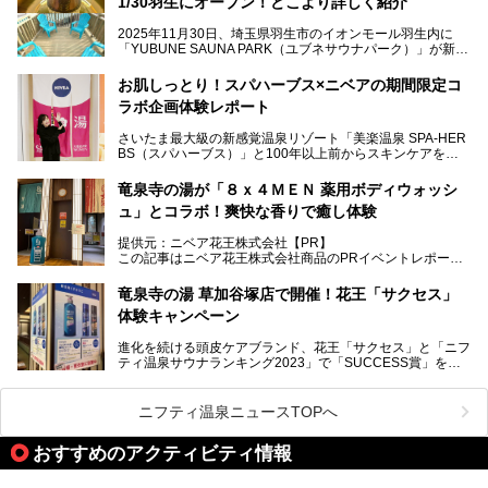
1/30羽生にオープン！どこより詳しく紹介
種類のリラックスルームやお食事処、他施設とは一線を画す
キッズコーナーなど、施設の隅々までたっぷりとチェックし
2025年11月30日、埼玉県羽生市のイオンモール羽生内に
てきました！
「YUBUNE SAUNA PARK（ユブネサウナパーク）」が新規
オープン！
お肌しっとり！スパハーブス×ニベアの期間限定コ
今年の4月1日から楽久屋グループの一員となった「湯舞音
ラボ企画体験レポート
（ユブネ）」が新ブランド「YUBUNE SAUNA PARK」を立
ち上げました。
さいたま最大級の新感覚温泉リゾート「美楽温泉 SPA-HER
湯舞音らしいサウナにこだわった遊び心満点の"銭湯×屋外サ
BS（スパハーブス）」と100年以上前からスキンケアを考
ウナ"施設で、男女別のお風呂のほか、水着やサウナ着で楽
案してきた「ニベア」が、期間限定でコラボ企画を開催中。
しめる男女共用屋外サウナや飲食できるととのいスペースな
読者モデルやインスタグラマーとして活躍している、美容＆
ど、ユニークなポイントがいっぱい！
竜泉寺の湯が「８ｘ４ＭＥＮ 薬用ボディウォッシ
スパ大好きの畑瀬愛さんと取材してきました。
オープン前取材に行ってきましたので、早速どこより詳しく
ュ」とコラボ！爽快な香りで癒し体験
紹介しちゃいます！
───
提供元：ニベア花王株式会社【PR】
提供元：ニベア花王株式会社【PR】
この記事はニベア花王株式会社商品のPRイベントレポート
この記事はニベア花王株式会社商品のPRイベントレポート
記事です。
記事です。
竜泉寺の湯 草加谷塚店で開催！花王「サクセス」
ーーー
体験キャンペーン
注目のボディウォッシュアイテム「８ｘ４ＭＥＮ 薬用ボデ
ィウォッシュ」と「ニフティ温泉年間ランキング2021」で
進化を続ける頭皮ケアブランド、花王「サクセス」と「ニフ
全国総合2位にランクインした人気温浴施設「竜泉寺の湯 草
ティ温泉サウナランキング2023」で「SUCCESS賞」を獲
加谷塚店」がコラボイベントを期間限定で開催中ということ
得した人気温浴施設「竜泉寺の湯 草加谷塚店」がコラボイ
で早速訪問！
ベントを開催。
気になるその内容をチェックしてきました！
ニフティ温泉ニュースTOPへ
早速訪問し、気になるその内容を取材してきました！
おすすめのアクティビティ情報
───
提供元：花王株式会社【PR】
この記事は花王株式会社商品のPRイベントレポート記事で