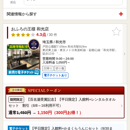
男性
関連情報から探す
おふろの王様 和光店
お気に入
りに追加
4.3点
/ 30 件
埼玉県 / 和光市
戸田公園駅7.05km
和光市駅829m
東武東上線・東京メトロ有楽町線・副都心線「和光市駅」
徒歩12分 「…
営業時間 9:00～24:00
入浴料金 1,050円～
日帰り
切り傷
電子チケットあり
【百名湯受賞記念】【平日限定】入館料+レンタルタオル
期間限定
セット 割引（8/8～16利用不可）
通常
1,450円
→
1,150円（300円お得！）
【平日限定】入館料+かまくらうんじセット（9/30ま
電子チケット