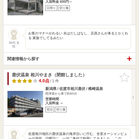
入浴料金 600円～
日帰り
切り傷
お客のマナーがわるい 水はだしぱなし、店員さんが来るとかくれ
る 家族でしてるみたい
30代 女
性
関連情報から探す
鹿伏温泉 相川やまき（閉館しました）
お気に入
りに追加
4.0点
/ 1 件
新潟県 / 佐渡市相川鹿伏 / 椎崎温泉
両津港から車で約60分
営業時間
入浴料金 ～
宿泊
切り傷
佐渡相川地区の鹿伏温泉の海岸沿いに佇む、全室オーシャンビュ
ーの湯宿。日曜日に、一泊二食付で利用してみました。 この…