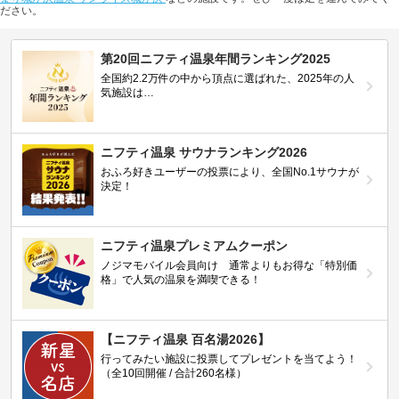
ださい。
第20回ニフティ温泉年間ランキング2025
全国約2.2万件の中から頂点に選ばれた、2025年の人
気施設は…
ニフティ温泉 サウナランキング2026
おふろ好きユーザーの投票により、全国No.1サウナが
決定！
ニフティ温泉プレミアムクーポン
ノジマモバイル会員向け 通常よりもお得な「特別価
格」で人気の温泉を満喫できる！
【ニフティ温泉 百名湯2026】
行ってみたい施設に投票してプレゼントを当てよう！
（全10回開催 / 合計260名様）