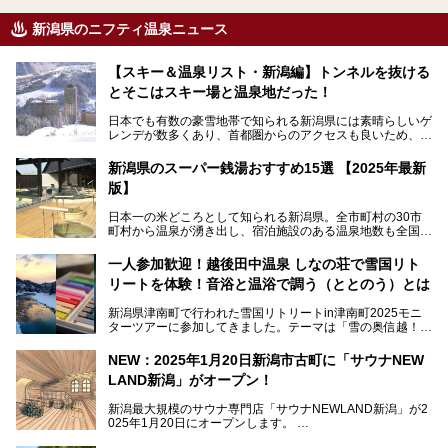
新潟県のニフティ温泉ニュース
【スキー＆温泉リスト・新潟編】トンネルを抜ける
とそこはスキー場と温泉地だった！
日本でも有数の豪雪地帯で知られる新潟県には素晴らしいゲ
レンデが数多くあり、首都圏からのアクセスも良いため、関
東のスキーヤー＆スノーボーダー御用達となっています。ま
た全域にわたって月岡、赤倉、松之山、燕、妙高、岩室など
新潟県のスーパー銭湯おすすめ15選 【2025年最新
など、古くは文豪にも愛された歴史ある老舗温泉地が多いこ
版】
とで知られています。
今回はスキーヤーやスノーボーダーの“滑り疲れ”を癒やすた
日本一の米どころとして知られる新潟県。全市町村の30市
めに訪れたい、新潟県内にあるスキー場そばの温泉地をまと
町村から温泉が湧き出し、宿泊施設のある温泉地数も全国有
めました。
数で、魅力的な温泉がいっぱいの県でもあります。日帰りで
アフタースキーは温泉で決まりですね！
温泉が利用ができる宿泊施設も多く、スーパー銭湯も多彩な
一人参加歓迎！越後田中温泉 しなの荘で雪国リト
サービスを提供する施設がいろいろ。
リートを体験！音浴と温浴で調う（ととのう）とは
観光やレジャーに温泉を組み合わせれば、旅はさらに充実し
ますね。今回は、新潟県でおすすめのスーパー銭湯をご紹介
新潟県津南町で行われた雪国リトリートin津南町2025モニ
します。
ターツアーに参加してきました。テーマは「雪の奥信越！音
浴と温浴で調うリトリート」。
NEW：2025年1月20日新潟市古町に「サウナNEW
温泉ライターとして「温浴」は頻繁に体験していますが、
LAND新潟」がオープン！
「音浴」とは果たしてどんな体験なのでしょう？とても気に
なります。
新潟最大規模のサウナ専門店「サウナNEWLAND新潟」が2
025年1月20日にオープンします。
古町はかつて港町として栄えていた日本海有数の花街。この