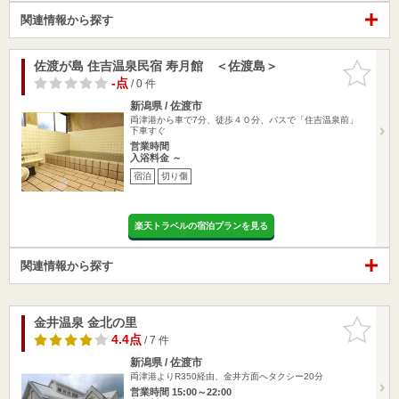
関連情報から探す
佐渡が島 住吉温泉民宿 寿月館 ＜佐渡島＞
お気に入
りに追加
-点
/ 0 件
新潟県 / 佐渡市
両津港から車で7分、徒歩４０分、バスで「住吉温泉前」
下車すぐ
営業時間
入浴料金 ～
宿泊
切り傷
楽天トラベルの宿泊プランを見る
関連情報から探す
金井温泉 金北の里
お気に入
りに追加
4.4点
/ 7 件
新潟県 / 佐渡市
両津港よりR350経由、金井方面へタクシー20分
営業時間 15:00～22:00