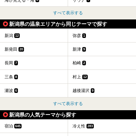
すべて表示する
新潟県の温泉エリアから同じテーマで探す
新潟
弥彦
12
1
新発田
新津
20
9
長岡
柏崎
7
2
三条
村上
8
12
瀬波
越後湯沢
6
9
すべて表示する
新潟県の人気テーマから探す
宿泊
冷え性
645
283