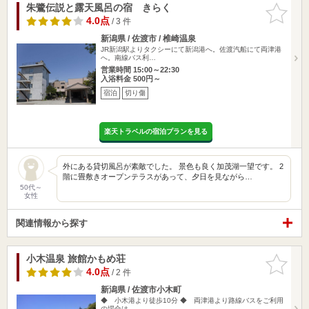
朱鷺伝説と露天風呂の宿 きらく
お気に入
りに追加
4.0点
/ 3 件
新潟県 / 佐渡市 / 椎崎温泉
JR新潟駅よりタクシーにて新潟港へ。佐渡汽船にて両津港
へ。南線バス利…
営業時間 15:00～22:30
入浴料金 500円～
宿泊
切り傷
楽天トラベルの宿泊プランを見る
外にある貸切風呂が素敵でした。 景色も良く加茂湖一望です。 2
階に畳敷きオープンテラスがあって、夕日を見ながら…
50代～
女性
関連情報から探す
小木温泉 旅館かもめ荘
お気に入
りに追加
4.0点
/ 2 件
新潟県 / 佐渡市小木町
◆ 小木港より徒歩10分 ◆ 両津港より路線バスをご利用
の場合は、…