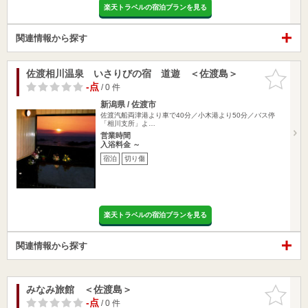
楽天トラベルの宿泊プランを見る
関連情報から探す
佐渡相川温泉 いさりびの宿 道遊 ＜佐渡島＞
お気に入
りに追加
-点
/ 0 件
新潟県 / 佐渡市
佐渡汽船両津港より車で40分／小木港より50分／バス停
「相川支所」よ…
営業時間
入浴料金 ～
宿泊
切り傷
楽天トラベルの宿泊プランを見る
関連情報から探す
みなみ旅館 ＜佐渡島＞
お気に入
りに追加
-点
/ 0 件