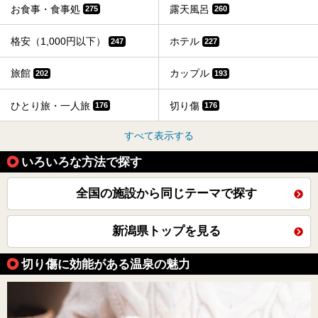
お食事・食事処
露天風呂
275
260
格安（1,000円以下）
ホテル
247
227
旅館
カップル
202
193
ひとり旅・一人旅
切り傷
176
176
すべて表示する
いろいろな方法で探す
全国の施設から同じテーマで探す
新潟県トップを見る
切り傷に効能がある温泉の魅力