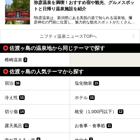
街に再び笑顔と賑わいを取り戻し、新たなランドマークとし
なお、宿泊した温泉は日帰り入浴もできる秘湯「越後田中温
弥彦温泉を満喫！おすすめ宿や観光、グルメスポッ
て地域活性化を目指します。
泉 しなの荘」です。こちらについても詳しく紹介します。
トと日帰り温泉施設を紹介
サウナ室のテーマは「海賊船」‥⁉ ユニークなサウナ室を
含む３つのポイントをご紹介！
───
f弥彦温泉は、新潟県にある美肌の湯で知られる温泉地。彌
彦神社の門前に位置し、魅力的な観光スポットがたくさんあ
提供元：一般社団法人 雪国観光舎【PR】
ります。
この記事は一般社団法人 雪国観光舎のPRレポート記事で
この記事では、弥彦温泉の宿泊に最適なおすすめ宿や、日帰
ニフティ温泉ニュースTOPへ
す。
り施設、グルメスポット、弥彦の自然を堪能できる観光スポ
ットをご紹介します。初めての弥彦温泉旅行を計画している
佐渡ヶ島の温泉地から同じテーマで探す
方に向けて、弥彦温泉の魅力を存分にお伝えしますので、ぜ
ひ参考にしてみてくださいね！
椎崎温泉
3
佐渡ヶ島の人気テーマから探す
宿泊
塩化物泉
36
15
冷え性
ホテル
15
15
切り傷
格安（1,000円以下）
14
12
露天風呂
お食事・食事処
11
11
海が見える・海
サウナ
8
7