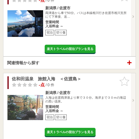
-点
/ 0 件
新潟県 / 佐渡市
両津港から車で50分。バスは本線相川行き佐渡市相川支所
にて下車後、送…
営業時間
入浴料金 ～
宿泊
切り傷
楽天トラベルの宿泊プランを見る
関連情報から探す
佐和田温泉 旅館入海 ＜佐渡島＞
お気に入
りに追加
-点
/ 0 件
新潟県 / 佐渡市
入海は佐渡両津港より車で３０分。海岸まで３０ｍの海辺
の黒い温泉。
営業時間
入浴料金 ～
宿泊
切り傷
楽天トラベルの宿泊プランを見る