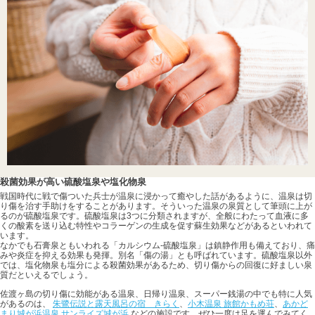
殺菌効果が高い硫酸塩泉や塩化物泉
戦国時代に戦で傷ついた兵士が温泉に浸かって癒やした話があるように、温泉は切
り傷を治す手助けをすることがあります。そういった温泉の泉質として筆頭に上が
るのが硫酸塩泉です。硫酸塩泉は3つに分類されますが、全般にわたって血液に多
くの酸素を送り込む特性やコラーゲンの生成を促す蘇生効果などがあるといわれて
います。
なかでも石膏泉ともいわれる「カルシウム-硫酸塩泉」は鎮静作用も備えており、痛
みや炎症を抑える効果も発揮。別名「傷の湯」とも呼ばれています。硫酸塩泉以外
では、塩化物泉も塩分による殺菌効果があるため、切り傷からの回復に好ましい泉
質だといえるでしょう。
佐渡ヶ島の切り傷に効能がある温泉、日帰り温泉、スーパー銭湯の中でも特に人気
があるのは、
朱鷺伝説と露天風呂の宿 きらく
、
小木温泉 旅館かもめ荘
、
あかど
まり城が浜温泉 サンライズ城が浜
などの施設です。ぜひ一度は足を運んでみてく