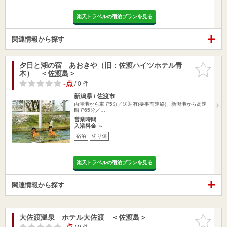
楽天トラベルの宿泊プランを見る
関連情報から探す
夕日と湖の宿 あおきや（旧：佐渡ハイツホテル青
お気に入
木） ＜佐渡島＞
りに追加
-点
/ 0 件
新潟県 / 佐渡市
両津港から車で5分／送迎有(要事前連絡)、新潟港から高速
船で65分／…
営業時間
入浴料金 ～
宿泊
切り傷
楽天トラベルの宿泊プランを見る
関連情報から探す
大佐渡温泉 ホテル大佐渡 ＜佐渡島＞
お気に入
りに追加