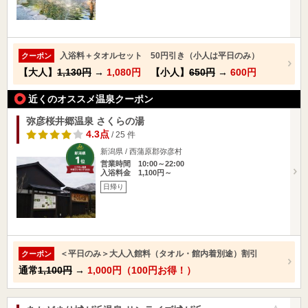
入浴料＋タオルセット 50円引き（小人は平日のみ）
クーポン
【大人】
1,130円
→
1,080円
【小人】
650円
→
600円
近くのオススメ温泉クーポン
弥彦桜井郷温泉 さくらの湯
4.3点
/ 25 件
新潟県 / 西蒲原郡弥彦村
営業時間 10:00～22:00
入浴料金 1,100円～
日帰り
＜平日のみ＞大人入館料（タオル・館内着別途）割引
クーポン
通常
1,100円
→
1,000円（100円お得！）