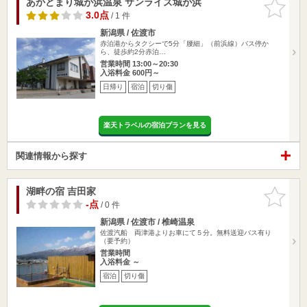
あかどまり城が浜温泉 サンライズ城が浜
お気に入
りに追加
3.0点
/ 1 件
新潟県 / 佐渡市
赤泊港からタクシーで5分「腰細」（前浜線）バス停か
ら、徒歩約2分赤泊…
営業時間 13:00～20:30
入浴料金 600円～
日帰り
宿泊
切り傷
楽天トラベルの宿泊プランを見る
関連情報から探す
湖畔の宿 吉田家
お気に入
りに追加
-点
/ 0 件
新潟県 / 佐渡市 / 椎崎温泉
佐渡汽船 両津港よりお車にて５分。無料送迎バス有り
（要予約）
営業時間
入浴料金 ～
宿泊
切り傷