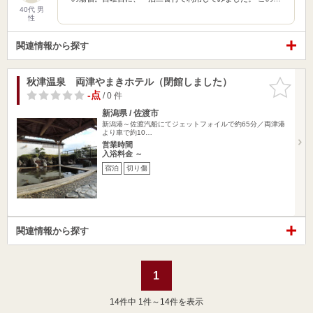
40代 男
性
関連情報から探す
秋津温泉 両津やまきホテル（閉館しました）
お気に入
りに追加
-点
/ 0 件
新潟県 / 佐渡市
新潟港～佐渡汽船にてジェットフォイルで約65分／両津港
より車で約10…
営業時間
入浴料金 ～
宿泊
切り傷
関連情報から探す
1
14
件中 1件～14件を表示