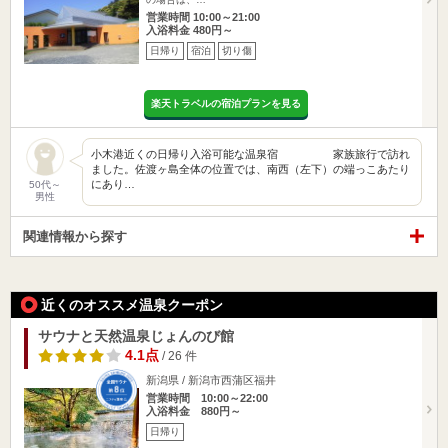
営業時間 10:00～21:00
入浴料金 480円～
日帰り
宿泊
切り傷
楽天トラベルの宿泊プランを見る
小木港近くの日帰り入浴可能な温泉宿 家族旅行で訪れ
ました。佐渡ヶ島全体の位置では、南西（左下）の端っこあたり
にあり…
50代～
男性
関連情報から探す
近くのオススメ温泉クーポン
サウナと天然温泉じょんのび館
4.1点
/ 26 件
新潟県 / 新潟市西蒲区福井
営業時間 10:00～22:00
入浴料金 880円～
日帰り