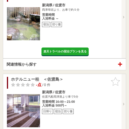
新潟県 / 佐渡市
両津埠頭より、お車で約５分
営業時間
入浴料金 ～
宿泊
切り傷
楽天トラベルの宿泊プランを見る
関連情報から探す
ホテルニュー桂 ＜佐渡島＞
お気に入
りに追加
-点
/ 0 件
新潟県 / 佐渡市
佐渡汽船両津港より車で5分
営業時間 16:00～21:00
入浴料金 500円～
日帰り
宿泊
切り傷