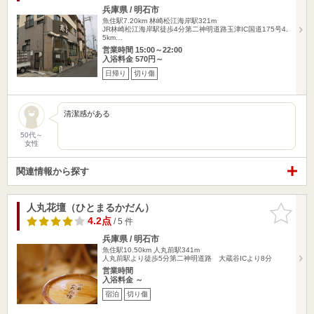
兵庫県 / 明石市
魚住駅7.20km
林崎松江海岸駅321m
JR林崎松江海岸駅徒歩4分第二神明道路玉津IC国道175号4.
5km…
営業時間 15:00～22:00
入浴料金 570円～
日帰り
切り傷
清潔感がある
50代～
女性
関連情報から探す
人丸花壇（ひとまるかだん）
お気に入
りに追加
4.2点
/ 5 件
兵庫県 / 明石市
魚住駅10.50km
人丸前駅341m
人丸前駅より徒歩5分第二神明道路 大蔵谷ICより8分
営業時間
入浴料金 ～
宿泊
切り傷