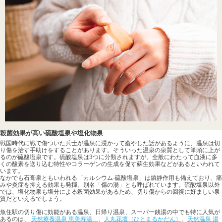
殺菌効果が高い硫酸塩泉や塩化物泉
戦国時代に戦で傷ついた兵士が温泉に浸かって癒やした話があるように、温泉は切
り傷を治す手助けをすることがあります。そういった温泉の泉質として筆頭に上が
るのが硫酸塩泉です。硫酸塩泉は3つに分類されますが、全般にわたって血液に多
くの酸素を送り込む特性やコラーゲンの生成を促す蘇生効果などがあるといわれて
います。
なかでも石膏泉ともいわれる「カルシウム-硫酸塩泉」は鎮静作用も備えており、痛
みや炎症を抑える効果も発揮。別名「傷の湯」とも呼ばれています。硫酸塩泉以外
では、塩化物泉も塩分による殺菌効果があるため、切り傷からの回復に好ましい泉
質だといえるでしょう。
魚住駅の切り傷に効能がある温泉、日帰り温泉、スーパー銭湯の中でも特に人気が
あるのは、
天然療養温泉 恵美寿湯
、
人丸花壇（ひとまるかだん）
、
天然温泉 湯