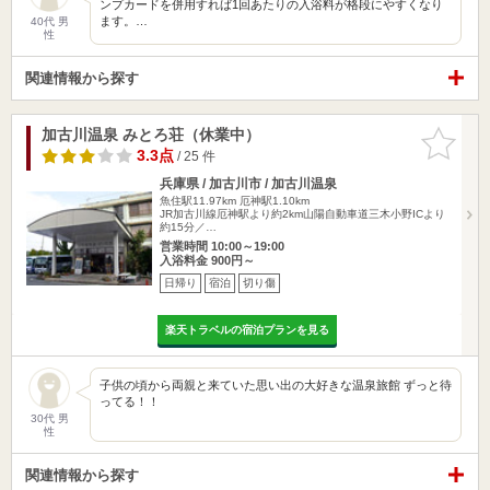
ンプカードを併用すれば1回あたりの入浴料が格段にやすくなり
ます。…
40代 男
性
関連情報から探す
加古川温泉 みとろ荘（休業中）
お気に入
りに追加
3.3点
/ 25 件
兵庫県 / 加古川市 / 加古川温泉
魚住駅11.97km
厄神駅1.10km
JR加古川線厄神駅より約2km山陽自動車道三木小野ICより
約15分／…
営業時間 10:00～19:00
入浴料金 900円～
日帰り
宿泊
切り傷
楽天トラベルの宿泊プランを見る
子供の頃から両親と来ていた思い出の大好きな温泉旅館 ずっと待
ってる！！
30代 男
性
関連情報から探す