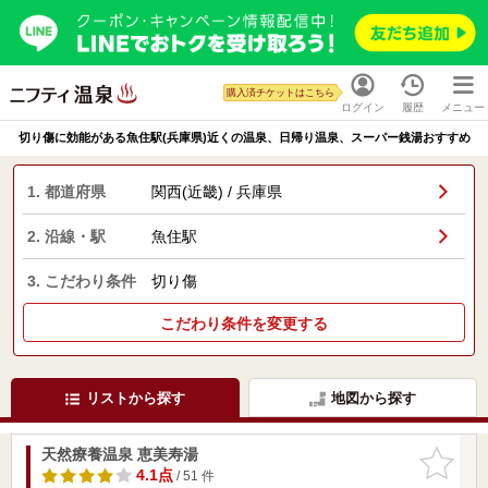
購入済チケットはこちら
ログイン
履歴
メニュー
切り傷に効能がある魚住駅(兵庫県)近くの温泉、日帰り温泉、スーパー銭湯おすすめ
1. 都道府県
関西(近畿) / 兵庫県
2. 沿線・駅
魚住駅
3. こだわり条件
切り傷
こだわり条件を変更する
リストから探す
地図から探す
天然療養温泉 恵美寿湯
お気に入
りに追加
4.1点
/ 51 件