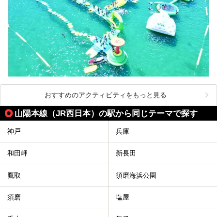
おすすめのアクティビティをもっと見る
山陽本線（JR西日本）の駅から同じテーマで探す
神戸
兵庫
和田岬
新長田
鷹取
須磨海浜公園
須磨
塩屋