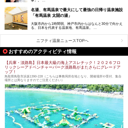
事」。
スーパー銭湯があったら……。今回はそんな希望に沿う施設
第2弾はニフティ温泉年間ランキング2018で全国総合ランキ
も含め、おすすめのスパ銭をピックアップしてご紹介してい
ング西日本1位、2年連続「ベストオブ宿泊賞」に輝いた
きます！
名湯、有馬温泉で最大にして最強の日帰り温泉施設
「神戸みなと温泉 蓮」の魅力に迫りました！
「有馬温泉 太閤の湯」
大阪市内から1時間弱、神戸市内からはなんと30分で向かえ
る、日本を代表する温泉地、有馬温泉。
そのなかでも最大の規模を誇る「有馬温泉 太閤の湯」は、
有名な「金泉」と「銀泉」に加え、人工のの炭酸泉まで楽し
める、ある意味「最強」ともいえる施設です。
ニフティ温泉ニュースTOPへ
今回は自慢のお湯をメインにその魅力の数々を紹介します！
おすすめのアクティビティ情報
【兵庫・淡路島】日本最大級の海上アスレチック！２０２６フロ
リックシーアドベンチャーパーク淡路島がまたさらにグレードア
ップ！
鳥取県鳥取市浜坂1390‐228（こちらは事務局所在地となり、開催場所や受付、集合
場所とは異なりますのでご注意ください）