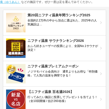
庵（ゆうあん）
などの施設です。ぜひ一度は足を運んでみてください。
第20回ニフティ温泉年間ランキング2025
全国約2.2万件の中から頂点に選ばれた、2025年の人
気施設は…
ニフティ温泉 サウナランキング2026
おふろ好きユーザーの投票により、全国No.1サウナが
決定！
ニフティ温泉プレミアムクーポン
ノジマモバイル会員向け 通常よりもお得な「特別価
格」で人気の温泉を満喫できる！
【ニフティ温泉 百名湯2026】
行ってみたい施設に投票してプレゼントを当てよう！
（全10回開催 / 合計260名様）