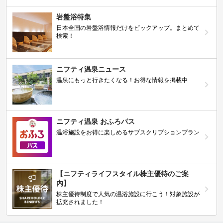
岩盤浴特集
日本全国の岩盤浴情報だけをピックアップ。まとめて
検索！
ニフティ温泉ニュース
温泉にもっと行きたくなる！お得な情報を掲載中
ニフティ温泉 おふろパス
温浴施設をお得に楽しめるサブスクリプションプラン
【ニフティライフスタイル株主優待のご案
内】
株主優待制度で人気の温浴施設に行こう！対象施設が
拡充されました！