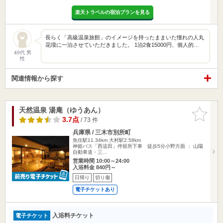
楽天トラベルの宿泊プランを見る
長らく「高級温泉旅館」のイメージを持ったままいた憧れの人丸
花壇に一泊させていただきました。 1泊2食15000円、個人的…
40代 男
性
関連情報から探す
天然温泉 湯庵（ゆうあん）
お気に入
りに追加
3.7点
/ 73 件
兵庫県 / 三木市別所町
魚住駅11.34km
大村駅2.58km
神姫バス「西這田」停留所下車 徒歩5分小野方面 ： 山陽
自動車道・三…
営業時間 10:00～24:00
入浴料金 840円～
日帰り
切り傷
電子チケットあり
入浴料チケット
電子チケット