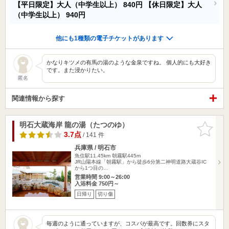
【平日限定】大人（中学生以上）
840円
【休日限定】大人
（中学生以上）
940円
他にも1種類の電子チケットがあります
かなりキツメの有馬の湯のような金泉ですね。 個人的にも大好き
です。また浸かりたい。
匿名
関連情報から探す
明石大蔵海岸 龍の湯（たつのゆ）
お気に入
りに追加
3.7点
/ 141 件
兵庫県 / 明石市
魚住駅11.45km
朝霧駅445m
JR山陽本線「朝霧駅」から徒歩6分第二神明道路大蔵谷IC
から1つ目の…
営業時間 9:00～26:00
入浴料金 750円～
日帰り
切り傷
毎週のように通っていますが、コスパが最高です。回数券にスタ