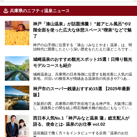
兵庫県のニフティ温泉ニュース
神戸「湊山温泉」が話題沸騰！ "超アヒル風呂"や2
階全面を使った広大な休憩スペース"喫泉"などで魅
了
神戸の山手側に位置する「湊山（みなとやま）温泉」は、明
治時代に開業したという深い歴史をたたえた湯どころです。
そんな長寿の温泉が今、話題となっています。理由は湯船い
っぱいに浮かぶアヒルちゃん。さらに、ゆったりくつろげて
城崎温泉のおすすめ観光スポット25選！日帰り観光
コワーキングも可能な休憩スペースも人気に。斬新な企画や
モデルコースも紹介
設備で人々をアッと驚かせる湊山温泉の魅力をリポートしま
す。
城崎温泉は、兵庫県の日本海側に位置する観光客に人気の温
泉地。川沿いの柳並木が情緒ある温泉街の街歩きや7つある
外湯巡り、ロープウェイからの絶景、冬のカニ料理などで知
られています。鉄道の駅から温泉街が近く、歩いて回るのに
神戸市のスーパー銭湯おすすめ15選 【2025年最新
ちょうどよい規模で、日帰りでの訪問にもおすすめです。
版】
この記事では、城崎温泉と周辺の見どころから厳選した25
大阪府の西、兵庫県の県庁所在地である神戸市。大阪湾に面
の観光スポットをピックアップ。温泉やご当地グルメなどを
し、淡路島との間を結ぶ明石海峡大橋の始点にもなっていま
盛り込んだ日帰り観光モデルコースも紹介しているので、ぜ
す。古くから港町として栄え、異国情緒の残る異人館街や中
ひ参考にしてくださいね！
華街をはじめ、きらびやかに発展したハーバーランドなど、
西日本人気No.1「神戸みなと温泉 蓮」総支配人が
人気観光スポットもめじろ押しです。
語る、使命とは- 温泉のお仕事 vol.02
そして、温泉好きの視点から見ると、神戸市といえば何とい
っても「有馬温泉」。日本三古湯の一角をなす、歴史ある名
温浴施設で働く方々をインタビューする企画「温泉のお仕
湯です。そのお湯をリーズナブルに体験できる健康ランドや