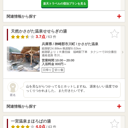
楽天トラベルの宿泊プランを見る
関連情報から探す
天然かさがた温泉せせらぎの湯
お気に入
りに追加
3.7点
/ 63 件
兵庫県 / 神崎郡市川町 / かさがた温泉
姫路駅24.88km
鶴居駅6.02km
姫路駅よりＪＲ播但線 福崎駅下車 タクシーで20分播但
連絡道路 市川…
営業時間 10:00～20:00
入浴料金 800円～
日帰り
切り傷
山を見ながらつかってるとホットしますね。 源泉もいい温度でゆ
っくりつかれました。 また行きたいです。
匿名
関連情報から探す
一宮温泉まほろばの湯
お気に入
りに追加
4.0点
/ 43 件