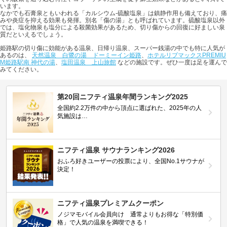
います。
なかでも石膏泉ともいわれる「カルシウム-硫酸塩泉」は鎮静作用も備えており、痛
みや炎症を抑える効果も発揮。別名「傷の湯」とも呼ばれています。硫酸塩泉以外
では、塩化物泉も塩分による殺菌効果があるため、切り傷からの回復に好ましい泉
質だといえるでしょう。
姫路駅の切り傷に効能がある温泉、日帰り温泉、スーパー銭湯の中でも特に人気が
あるのは、
天然温泉 白鷺の湯 ドーミーイン姫路
、
ホテルリブマックスPREMIU
M姫路駅南 神代の湯
、
塩田温泉 上山旅館
などの施設です。ぜひ一度は足を運んで
みてください。
第20回ニフティ温泉年間ランキング2025
全国約2.2万件の中から頂点に選ばれた、2025年の人
気施設は…
ニフティ温泉 サウナランキング2026
おふろ好きユーザーの投票により、全国No.1サウナが
決定！
ニフティ温泉プレミアムクーポン
ノジマモバイル会員向け 通常よりもお得な「特別価
格」で人気の温泉を満喫できる！