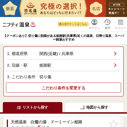
購入済チケットはこちら
ログイン
履歴
メニュー
【クーポンあり】切り傷に効能がある姫路駅(兵庫県)近くの温泉、日帰り温泉、スーパ
ー銭湯おすすめ
1. 都道府県
関西(近畿) / 兵庫県
2. 沿線・駅
姫路駅
3. こだわり条件
切り傷
こだわり条件を変更する
リストから探す
地図から探す
天然温泉 白鷺の湯 ドーミーイン姫路
お気に入
りに追加