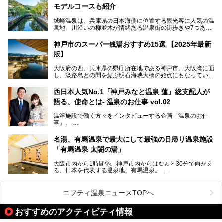
コワーキングも可能な休憩スペースも人気に。斬新な企画や
モデルコースも紹介
設備で人々をアッと驚かせる湊山温泉の魅力をリポートしま
す。
城崎温泉は、兵庫県の日本海側に位置する観光客に人気の温
泉地。川沿いの柳並木が情緒ある温泉街の街歩きや7つある
外湯巡り、ロープウェイからの絶景、冬のカニ料理などで知
られています。鉄道の駅から温泉街が近く、歩いて回るのに
神戸市のスーパー銭湯おすすめ15選 【2025年最新
ちょうどよい規模で、日帰りでの訪問にもおすすめです。
版】
この記事では、城崎温泉と周辺の見どころから厳選した25
大阪府の西、兵庫県の県庁所在地である神戸市。大阪湾に面
の観光スポットをピックアップ。温泉やご当地グルメなどを
し、淡路島との間を結ぶ明石海峡大橋の始点にもなっていま
盛り込んだ日帰り観光モデルコースも紹介しているので、ぜ
す。古くから港町として栄え、異国情緒の残る異人館街や中
ひ参考にしてくださいね！
華街をはじめ、きらびやかに発展したハーバーランドなど、
西日本人気No.1「神戸みなと温泉 蓮」総支配人が
人気観光スポットもめじろ押しです。
語る、使命とは- 温泉のお仕事 vol.02
そして、温泉好きの視点から見ると、神戸市といえば何とい
っても「有馬温泉」。日本三古湯の一角をなす、歴史ある名
温浴施設で働く方々をインタビューする企画「温泉のお仕
湯です。そのお湯をリーズナブルに体験できる健康ランドや
事」。
スーパー銭湯があったら……。今回はそんな希望に沿う施設
第2弾はニフティ温泉年間ランキング2018で全国総合ランキ
も含め、おすすめのスパ銭をピックアップしてご紹介してい
ング西日本1位、2年連続「ベストオブ宿泊賞」に輝いた
きます！
名湯、有馬温泉で最大にして最強の日帰り温泉施設
「神戸みなと温泉 蓮」の魅力に迫りました！
「有馬温泉 太閤の湯」
大阪市内から1時間弱、神戸市内からはなんと30分で向かえ
る、日本を代表する温泉地、有馬温泉。
そのなかでも最大の規模を誇る「有馬温泉 太閤の湯」は、
有名な「金泉」と「銀泉」に加え、人工のの炭酸泉まで楽し
める、ある意味「最強」ともいえる施設です。
ニフティ温泉ニュースTOPへ
今回は自慢のお湯をメインにその魅力の数々を紹介します！
おすすめのアクティビティ情報