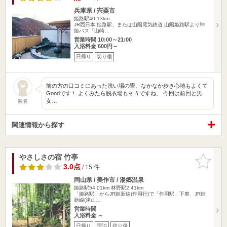
兵庫県 / 宍粟市
姫路駅40.13km
JR西日本 姫路駅、または山陽電気鉄道 山陽姫路駅より神
姫バス「山崎…
営業時間 10:00～21:00
入浴料金 600円～
日帰り
切り傷
前の方の口コミにあった洗い場の畳、なかなか歩き心地もよくて
Goodです！ よくみたら脱衣場もそうですね。 今回は前回と男
女…
匿名
関連情報から探す
やさしさの宿 竹亭
お気に入
りに追加
3.0点
/ 15 件
岡山県 / 美作市 / 湯郷温泉
姫路駅54.01km
林野駅2.41km
「姫路駅」からJR姫新線(作用行)で「作用駅」下車、JR姫
新線(津山…
営業時間
入浴料金 ～
日帰り
宿泊
切り傷