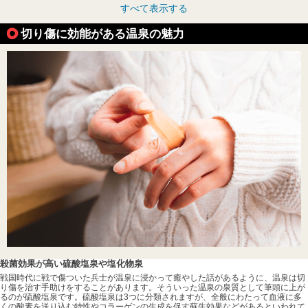
すべて表示する
切り傷に効能がある温泉の魅力
殺菌効果が高い硫酸塩泉や塩化物泉
戦国時代に戦で傷ついた兵士が温泉に浸かって癒やした話があるように、温泉は切
り傷を治す手助けをすることがあります。そういった温泉の泉質として筆頭に上が
るのが硫酸塩泉です。硫酸塩泉は3つに分類されますが、全般にわたって血液に多
くの酸素を送り込む特性やコラーゲンの生成を促す蘇生効果などがあるといわれて