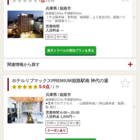
-点
/ 0 件
兵庫県 / 姫路市
姫路駅183m
手柄駅952m
ＪＲ山陽本線・新幹線「姫路駅」より徒歩3分。姫路バイ
パス「姫路南ラン…
営業時間
入浴料金 ～
宿泊
切り傷
楽天トラベルの宿泊プランを見る
関連情報から探す
ホテルリブマックスPREMIUM姫路駅南 神代の湯
お気に入
りに追加
5.0点
/ 1 件
兵庫県 / 姫路市
姫路駅217m
手柄駅885m
■電車でのアクセス ・山陽新幹線／JR山陽本線「姫路」
駅 南口 …
営業時間 6:00～25:00
入浴料金 1,000円～
日帰り
宿泊
切り傷
クーポンあり