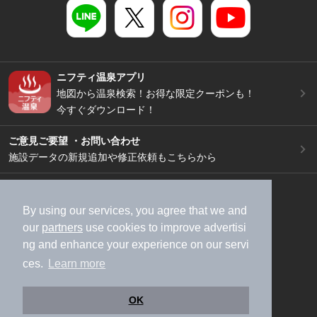
ニフティ温泉アプリ
地図から温泉検索！お得な限定クーポンも！
今すぐダウンロード！
ご意見ご要望 ・お問い合わせ
施設データの新規追加や修正依頼もこちらから
スマートフォン
/
PC
加盟店募集（資料請求）
広告出稿のご案内
By using our services, you agree that we and
our
partners
use cookies to improve advertisi
利用規約
ライフスタイルMEMBERS+規約
ng and enhance your experience on our servi
特定商取引法に基づく表記
ヘルプ
採用情報
ces.
Learn more
運営会社
個人情報保護ポリシー
©NIFTY Lifestyle Co., Ltd.
OK