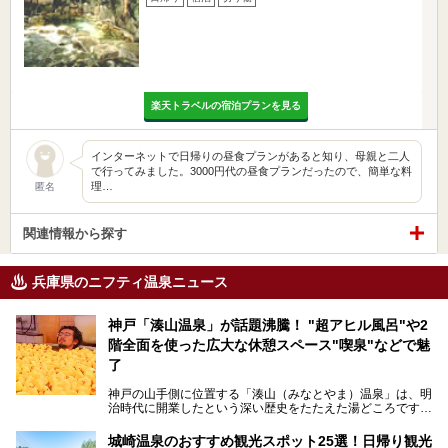
楽天トラベルの宿泊プランを見る
インターネットで日帰りの昼食プランがあると知り、母親と二人
で行ってみました。3000円代の昼食プランだったので、簡単な料
理…
匿名
関連情報から探す
兵庫県のニフティ温泉ニュース
神戸「湊山温泉」が話題沸騰！ "超アヒル風呂"や2
階全面を使った広大な休憩スペース"喫泉"などで魅
了
神戸の山手側に位置する「湊山（みなとやま）温泉」は、明
治時代に開業したという深い歴史をたたえた湯どころです。
そんな長寿の温泉が今、話題となっています。理由は湯船い
っぱいに浮かぶアヒルちゃん。さらに、ゆったりくつろげて
城崎温泉のおすすめ観光スポット25選！日帰り観光