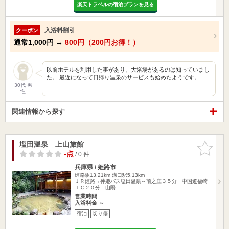
楽天トラベルの宿泊プランを見る
入浴料割引
クーポン
通常
1,000円
→
800円（200円お得！）
以前ホテルを利用した事があり、大浴場があるのは知っていまし
た。 最近になって日帰り温泉のサービスも始めたようです。 …
30代 男
性
関連情報から探す
塩田温泉 上山旅館
お気に入
りに追加
-点
/ 0 件
兵庫県 / 姫路市
姫路駅13.21km
溝口駅5.13km
ＪＲ姫路→神姫バス塩田温泉～前之庄３５分 中国道福崎
ＩＣ２０分 山陽…
営業時間
入浴料金 ～
宿泊
切り傷