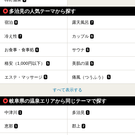
多治見の人気テーマから探す
宿泊
露天風呂
8
7
冷え性
カップル
7
6
お食事・食事処
サウナ
6
5
格安（1,000円以下）
美肌の湯
5
5
エステ・マッサージ
痛風（つうふう）
5
5
すべて表示する
岐阜県の温泉エリアから同じテーマで探す
中津川
多治見
1
1
恵那
郡上
1
2