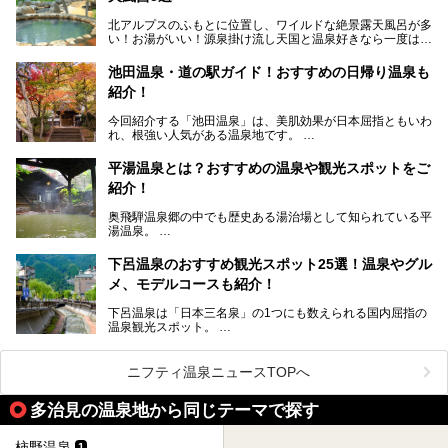
帰りでも楽しめる「十八楼」を、周辺の川原町の町並みや、
北アルプスのふもとに位置し、ワイルドな絶景露天風呂が多
岐阜の手仕事に触れる旅とともに楽しんでみてはいかがでし
い！お湯がいい！源泉掛け流し天国と温泉好きなら一度は行
ょう！
きたいと思う岐阜県の奥飛騨温泉郷。
───
池田温泉・道の駅ガイド！おすすめの日帰り温泉も
「平湯温泉」「福地温泉」「新平湯温泉」「栃尾温泉」「新
提供元：岐阜県【PR】
紹介！
穂高温泉」と5つの温泉地を総称して奥飛騨温泉郷と呼びま
この記事は岐阜県のPR記事です。
すが、この中でも気軽に日帰りで楽しめる開放感抜群の露天
今回紹介する「池田温泉」は、美肌効果が日本屈指ともいわ
風呂を5ヶ所ご紹介したいと思います。いずれも素晴らしい
れ、根強い人気がある温泉地です。
温泉ですよ！
岐阜県にあり、名古屋からは日帰りで、東京や大阪からなら
温泉旅として利用することができます。
平湯温泉とは？おすすめの温泉や観光スポットをご
紹介！
池田温泉には道の駅があるなど、温泉、観光、買い物と、さ
まざまな楽しみ方が可能です。
奥飛騨温泉郷の中でも歴史ある湯治場として知られている平
そんな池田温泉の魅力を詳しく紹介していきます！
湯温泉。
岐阜県と長野県を結ぶ安房トンネルの開通以来、東京方面か
らの利用客も増え、ますます賑わいを見せています。そこで
下呂温泉のおすすめ観光スポット25選！温泉やグル
今回は、平湯温泉の観光スポットとおすすめの温泉施設を紹
メ、モデルコースも紹介！
介します。気になる温泉をぜひチェックしてみてください。
下呂温泉は「日本三名泉」の1つにも数えられる国内屈指の
温泉観光スポット。
訪れる際には美肌で知られるお湯とあわせて、当地ならでは
のグルメを楽しんだり、周辺にある名所にも足を伸ばしたり
したいもの。
ニフティ温泉ニュースTOPへ
本記事では、下呂温泉エリアにあるおすすめの観光スポット
多治見の温泉地から同じテーマで探す
をご紹介するとともに散策する際のモデルコースもご提案。
下呂温泉観光をたっぷりとガイドします！
柿野温泉
1