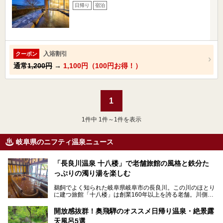
日帰り
宿泊
入浴割引
クーポン
通常
1,200円
→
1,100円（100円お得！）
1
1
件中 1件～1件を表示
岐阜県のニフティ温泉ニュース
「長良川温泉 十八楼」で老舗旅館の風格と鉄分た
っぷりの濁り湯を楽しむ
鵜飼でよく知られた岐阜県岐阜市の長良川。この川のほとり
に建つ旅館「十八楼」は創業160年以上を誇る老舗。川側の
客室からは長良川を一望、温泉はインパクトのある赤褐色の
濁り湯で、地産地消にこだわった食事も定評があります。
開放感抜群！奥飛騨のオススメ日帰り温泉・絶景露
天風呂5選
そして大浴場は日帰り入浴もできるんですよ。泊まりでも日