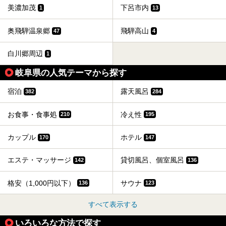
美濃加茂
下呂市内
1
13
奥飛騨温泉郷
飛騨高山
47
4
白川郷周辺
1
岐阜県の人気テーマから探す
宿泊
露天風呂
382
284
お食事・食事処
冷え性
210
195
カップル
ホテル
170
147
エステ・マッサージ
貸切風呂、個室風呂
142
136
格安（1,000円以下）
サウナ
136
123
すべて表示する
いろいろな方法で探す