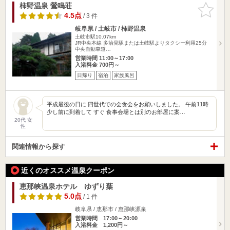
柿野温泉 鶯鳴荘
お気に入
りに追加
4.5点
/ 3 件
岐阜県 / 土岐市 / 柿野温泉
土岐市駅10.07km
JR中央本線 多治見駅または土岐駅よりタクシー利用25分
中央自動車道…
営業時間 11:00～17:00
入浴料金 700円～
日帰り
宿泊
家族風呂
平成最後の日に 四世代での会食会をお願いしました。 午前11時
少し前に到着して すぐ 食事会場とは別のお部屋に案…
20代 女
性
関連情報から探す
近くのオススメ温泉クーポン
恵那峡温泉ホテル ゆずり葉
5.0点
/ 1 件
岐阜県 / 恵那市 / 恵那峡源泉
営業時間 17:00～20:00
入浴料金 1,200円～