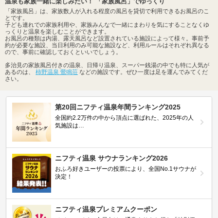
温泉も家族一緒に楽しみたい！ 「家族風呂」でゆっくり
「家族風呂」は、家族数人が入れる程度の風呂を貸切で利用できるお風呂のこ
とです。
子ども連れでの家族利用や、家族みんなで一緒にまわりを気にすることなくゆ
っくりと温泉を楽しむことができます。
お風呂の種類は内湯、露天風呂など設置されている施設によって様々。事前予
約が必要な施設、当日利用のみ可能な施設など、利用ルールはそれぞれ異なる
ので、事前に確認しておくといいでしょう。
多治見の家族風呂付きの温泉、日帰り温泉、スーパー銭湯の中でも特に人気が
あるのは、
柿野温泉 鶯鳴荘
などの施設です。ぜひ一度は足を運んでみてくだ
さい。
第20回ニフティ温泉年間ランキング2025
全国約2.2万件の中から頂点に選ばれた、2025年の人
気施設は…
ニフティ温泉 サウナランキング2026
おふろ好きユーザーの投票により、全国No.1サウナが
決定！
ニフティ温泉プレミアムクーポン