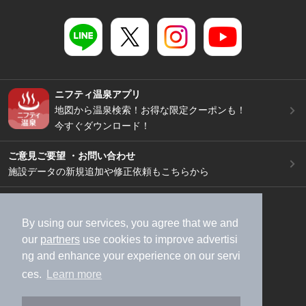
ニフティ温泉アプリ
地図から温泉検索！お得な限定クーポンも！
今すぐダウンロード！
ご意見ご要望 ・お問い合わせ
施設データの新規追加や修正依頼もこちらから
スマートフォン
/
PC
加盟店募集（資料請求）
広告出稿のご案内
By using our services, you agree that we and
our
partners
use cookies to improve advertisi
利用規約
ライフスタイルMEMBERS+規約
ng and enhance your experience on our servi
特定商取引法に基づく表記
ヘルプ
採用情報
ces.
Learn more
運営会社
個人情報保護ポリシー
©NIFTY Lifestyle Co., Ltd.