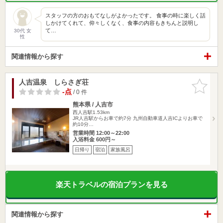
スタッフの方のおもてなしがよかったです。 食事の時に楽しく話
しかけてくれて、仰々しくなく、食事の内容もきちんと説明し
て…
30代 女
性
関連情報から探す
人吉温泉 しらさぎ荘
お気に入
りに追加
-点
/ 0 件
熊本県 / 人吉市
西人吉駅1.53km
JR人吉駅からお車で約7分 九州自動車道人吉ICよりお車で
約10分…
営業時間 12:00～22:00
入浴料金 600円～
日帰り
宿泊
家族風呂
楽天トラベルの宿泊プランを見る
関連情報から探す