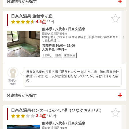
関連情報から探す
日奈久温泉 旅館幸ヶ丘
お気に入
りに追加
4.5点
/ 2 件
熊本県 / 八代市 / 日奈久温泉
日奈久温泉駅801m
肥薩おれんじ鉄道 日奈久温泉駅より徒歩約10分南九州西回
り自動車道 …
営業時間 10:00～15:00
入浴料金 500円～
日帰り
宿泊
家族風呂
日奈久温泉の共同浴場「温泉センター ばんぺい湯」脇の温泉神社
参道沿いに佇む、以前は宿泊も行なっていたが、今は日帰り入浴
の…
50代～
男性
関連情報から探す
日奈久温泉センターばんぺい湯（ひなぐおんせん）
お気に入
りに追加
3.4点
/ 18 件
熊本県 / 八代市 / 日奈久温泉
日奈久温泉駅781m