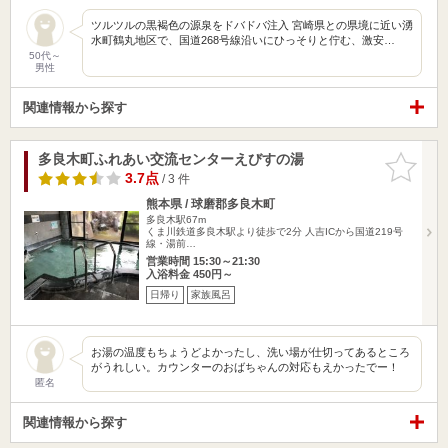
ツルツルの黒褐色の源泉をドバドバ注入 宮崎県との県境に近い湧
水町鶴丸地区で、国道268号線沿いにひっそりと佇む、激安…
50代～
男性
関連情報から探す
多良木町ふれあい交流センターえびすの湯
お気に入
りに追加
3.7点
/ 3 件
熊本県 / 球磨郡多良木町
多良木駅67m
くま川鉄道多良木駅より徒歩で2分 人吉ICから国道219号
線・湯前…
営業時間 15:30～21:30
入浴料金 450円～
日帰り
家族風呂
お湯の温度もちょうどよかったし、洗い場が仕切ってあるところ
がうれしい。カウンターのおばちゃんの対応もえかったでー！
匿名
関連情報から探す