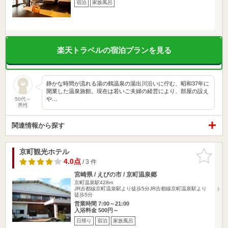
宿泊
家族風呂
楽天トラベルの宿泊プランを見る
静かな時間が流れる湯の鶴温泉の湯出川沿いに佇む、昭和37年に
開業した温泉旅館。現在は若いご夫婦の経営により、部屋の設え
や…
50代～
男性
関連情報から探す
京町観光ホテル
お気に入
りに追加
4.0点
/ 3 件
宮崎県 / えびの市 / 京町温泉郷
京町温泉駅428m
JR吉都線京町温泉駅より徒歩5分JR吉都線京町温泉駅より
徒歩5分
営業時間 7:00～21:00
入浴料金 500円～
日帰り
宿泊
家族風呂