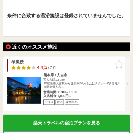
条件に合致する温浴施設は登録されていませんでした。
近くのオススメ施設
翠嵐楼
お気に入
りに追加
4.4点
/ 7 件
熊本県 / 人吉市
西人吉駅1.59km
JR肥薩線人吉駅から徒歩約30分またはタクシー約7分九州
自動車道人吉…
営業時間 11:00～13:30
入浴料金 1,000円～
日帰り
宿泊
家族風呂
楽天トラベルの宿泊プランを見る