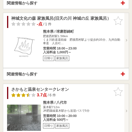
関連情報から探す
神城文化の森 家族風呂(旧天の川 神城の丘 家族風呂）
お気に入
りに追加
-点
/ 1 件
熊本県 / 球磨郡錦町
肥後西村駅1.58km
くま川鉄道湯前線 肥後西村駅より徒歩約35分、九州自動
車道 人吉IC…
営業時間 18:00～23:00
入浴料金 1,000円～
日帰り
家族風呂
関連情報から探す
さかもと温泉センタークレオン
お気に入
りに追加
3.7点
/ 6 件
熊本県 / 八代市
葉木駅712m
JR肥薩線葉木駅から送迎バスで5分
営業時間 10:00～20:00
入浴料金 500円～
日帰り
家族風呂