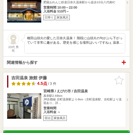
肥薩おれんじ鉄道日奈久温泉駅から徒歩10分八代南IC
営業時間 10:00～22:00
入浴料金 510円～
日帰り
家族風呂
種田山頭火の愛した日奈久温泉！ 階段に山頭火の句がぶら下がっ
ていて非常に趣がある。歴史を感じる場所はいいですねぇ 温泉…
20代 男
性
関連情報から探す
吉田温泉 旅館 伊藤
お気に入
りに追加
4.5点
/ 3 件
宮崎県 / えびの市 / 吉田温泉
真幸駅2.68km
JR吉都線 京町温泉駅より4km（京町温泉駅、吉松駅より送
迎あり。詳…
営業時間
入浴料金 ～
宿泊
家族風呂