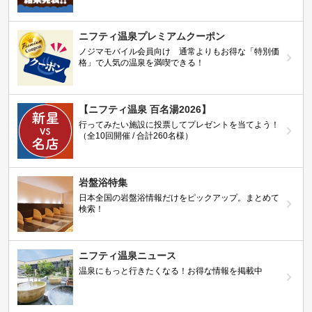
ニフティ温泉プレミアムクーポン
ノジマモバイル会員向け 通常よりもお得な「特別価
格」で人気の温泉を満喫できる！
【ニフティ温泉 百名湯2026】
行ってみたい施設に投票してプレゼントを当てよう！
（全10回開催 / 合計260名様）
岩盤浴特集
日本全国の岩盤浴情報だけをピックアップ。まとめて
検索！
ニフティ温泉ニュース
温泉にもっと行きたくなる！お得な情報を掲載中