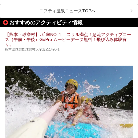
阿蘇山麓の南阿蘇村の「地獄温泉 清風荘」、そして「清風
荘」から400mほど離れた「垂玉（たるたま）温泉 山口旅
ニフティ温泉ニュースTOPへ
館」の2軒は、この地震による土砂崩れなどのために、一時
期は孤立状態に。もしかしたらこの時のニュースで、「地獄
おすすめのアクティビティ情報
温泉」と「垂玉温泉」の名前を知った人もいるかもしれませ
ん。
【熊本・球磨村】ﾘﾋﾟ率NO.１ スリル満点！急流アクティブコー
この2軒は今どうなっているのでしょうか。実は現在は「地
ス（午前・午後）GoPro ムービーデータ無料！飛び込み体験有
獄温泉 青風荘．」「垂玉温泉 瀧日和」として営業を再開し
り。
ています。2021年に現地を訪問してきましたのでレポート
します。
熊本県球磨郡球磨村大字渡乙1498-1