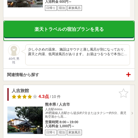
入浴料金 600円～
日帰り
宿泊
家族風呂
楽天トラベルの宿泊プランを見る
少し小さめの温泉。 施設はサウナと蒸し風呂が別になっており、
露天と内湯、低周波風呂があります。 お湯はつるつるで本当に…
40代 男
性
関連情報から探す
人吉旅館
お気に入
りに追加
4.3点
/ 10 件
熊本県 / 人吉市
人吉駅444m
JR肥薩線人吉駅から徒歩約7分またはタクシー約5分、鹿児
島空港から高…
営業時間 8:00～19:00
入浴料金 1,000円～
日帰り
宿泊
家族風呂