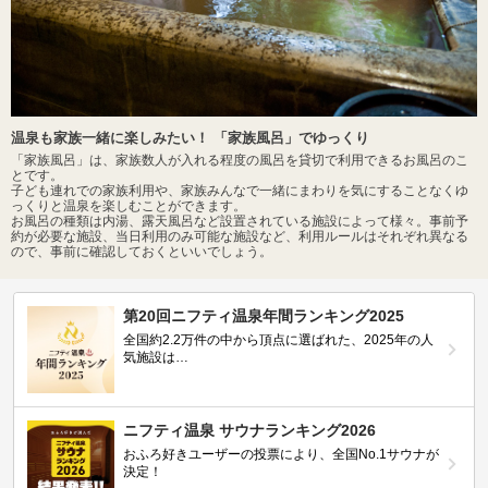
温泉も家族一緒に楽しみたい！ 「家族風呂」でゆっくり
「家族風呂」は、家族数人が入れる程度の風呂を貸切で利用できるお風呂のこ
とです。
子ども連れでの家族利用や、家族みんなで一緒にまわりを気にすることなくゆ
っくりと温泉を楽しむことができます。
お風呂の種類は内湯、露天風呂など設置されている施設によって様々。事前予
約が必要な施設、当日利用のみ可能な施設など、利用ルールはそれぞれ異なる
ので、事前に確認しておくといいでしょう。
第20回ニフティ温泉年間ランキング2025
全国約2.2万件の中から頂点に選ばれた、2025年の人
気施設は…
ニフティ温泉 サウナランキング2026
おふろ好きユーザーの投票により、全国No.1サウナが
決定！