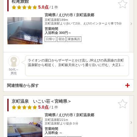
松尾旅館
お気に入
りに追加
5.0点
/ 1 件
宮崎県 / えびの市 / 京町温泉郷
京町温泉駅189m
京町温泉駅より歩いて2分、えびのインターより車で5分
営業時間
入浴料金 300円～
日帰り
宿泊
家族風呂
ライオンの湯口からザーザーとかけ流し JRえびの高原線の京町
温泉駅から程近く、京町銀天街という通り沿いに佇む、大正1…
50代～
男性
関連情報から探す
京町温泉 いこい荘＜宮崎県＞
お気に入
りに追加
5.0点
/ 1 件
宮崎県 / えびの市 / 京町温泉郷
京町温泉駅221m
京町温泉駅より徒歩３分
営業時間
入浴料金 ～