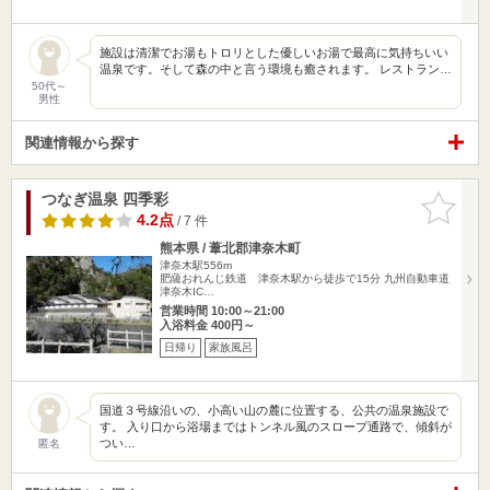
施設は清潔でお湯もトロリとした優しいお湯で最高に気持ちいい
温泉です。そして森の中と言う環境も癒されます。 レストラン…
50代～
男性
関連情報から探す
つなぎ温泉 四季彩
お気に入
りに追加
4.2点
/ 7 件
熊本県 / 葦北郡津奈木町
津奈木駅556m
肥薩おれんじ鉄道 津奈木駅から徒歩で15分 九州自動車道
津奈木IC…
営業時間 10:00～21:00
入浴料金 400円～
日帰り
家族風呂
国道３号線沿いの、小高い山の麓に位置する、公共の温泉施設で
す。 入り口から浴場まではトンネル風のスロープ通路で、傾斜が
つい…
匿名