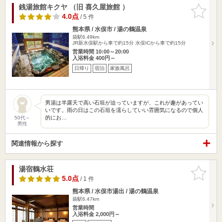
銭湯旅館キクヤ （旧 喜久屋旅館 ）
お気に入
りに追加
4.0点
/ 5 件
熊本県 / 水俣市 / 湯の鶴温泉
袋駅6.49km
JR新水俣駅から車で約15分 水俣ICから車で約15分
営業時間 10:00～20:00
入浴料金 400円～
日帰り
宿泊
家族風呂
男湯は半露天で高い石垣が迫っていますが、これが趣があってい
いです。雨の日はこの石垣を濡らしていい雰囲気になるので個人
的にお…
50代～
男性
関連情報から探す
湯宿鶴水荘
お気に入
りに追加
5.0点
/ 1 件
熊本県 / 水俣市湯出 / 湯の鶴温泉
袋駅6.47km
営業時間
入浴料金 2,000円～