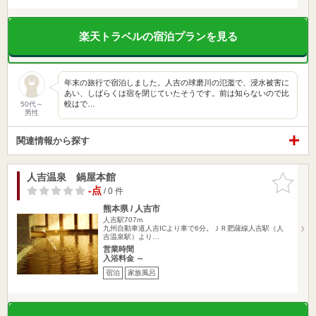
楽天トラベルの宿泊プランを見る
年末の旅行で宿泊しました。人吉の球磨川の氾濫で、浸水被害に
あい、しばらくは宿を閉じていたそうです。前は知らないので比
較はで…
50代～
男性
関連情報から探す
人吉温泉 鍋屋本館
お気に入
りに追加
-点
/ 0 件
熊本県 / 人吉市
人吉駅707m
九州自動車道人吉ICより車で6分。ＪＲ肥薩線人吉駅（人
吉温泉駅）より…
営業時間
入浴料金 ～
宿泊
家族風呂