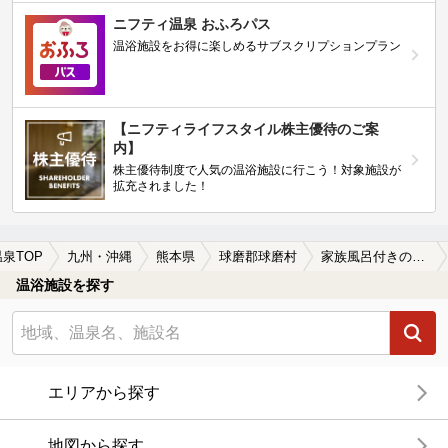
ニフティ温泉 おふろパス
温浴施設をお得に楽しめるサブスクリプションプラン
【ニフティライフスタイル株主優待のご案
内】
株主優待制度で人気の温浴施設に行こう！対象施設が
拡充されました！
温泉TOP
九州・沖縄
熊本県
球磨郡球磨村
家族風呂付きの球磨郡球磨村の温泉、日帰り温泉、スーパー銭湯おすすめ
温浴施設を探す
エリアから探す
地図から探す