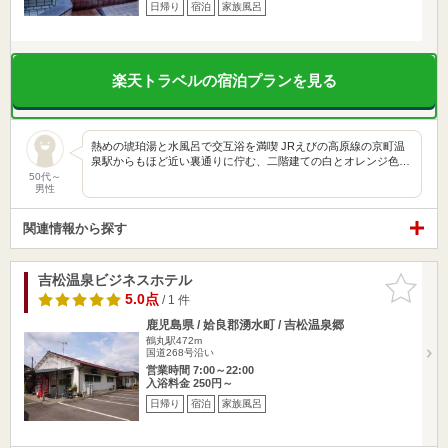
日帰り
宿泊
家族風呂
楽天トラベルの宿泊プランを見る
熱めの琥珀湯と水風呂で交互浴を満喫 JRえびの高原線の京町温
泉駅からもほど近い裏通りに佇む、二階建ての白とオレンジ色…
50代～
男性
関連情報から探す
吉松温泉ビジネスホテル
お気に入
りに追加
5.0点
/ 1 件
鹿児島県 / 姶良郡湧水町 / 吉松温泉郷
鶴丸駅472m
国道268号沿い
営業時間 7:00～22:00
入浴料金 250円～
日帰り
宿泊
家族風呂