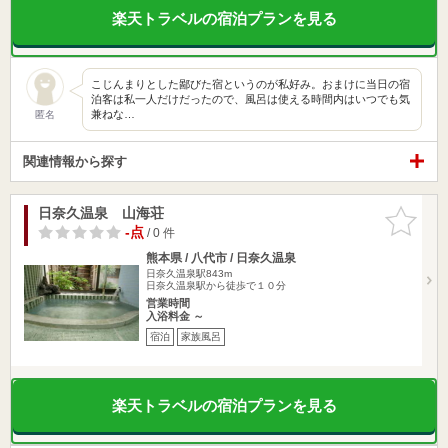
楽天トラベルの宿泊プランを見る
こじんまりとした鄙びた宿というのが私好み。おまけに当日の宿
泊客は私一人だけだったので、風呂は使える時間内はいつでも気
兼ねな…
匿名
関連情報から探す
日奈久温泉 山海荘
お気に入
りに追加
-点
/ 0 件
熊本県 / 八代市 / 日奈久温泉
日奈久温泉駅843m
日奈久温泉駅から徒歩で１０分
営業時間
入浴料金 ～
宿泊
家族風呂
楽天トラベルの宿泊プランを見る