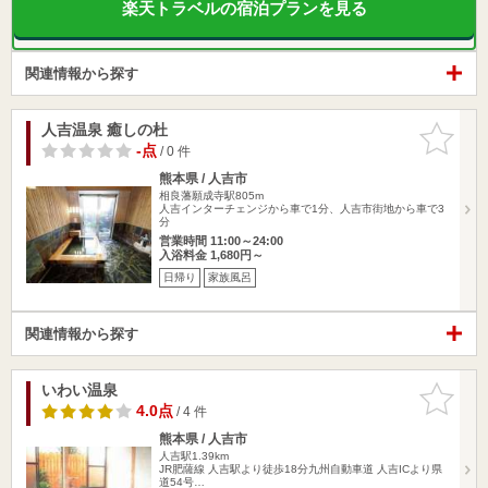
楽天トラベルの宿泊プランを見る
関連情報から探す
人吉温泉 癒しの杜
お気に入
りに追加
-点
/ 0 件
熊本県 / 人吉市
相良藩願成寺駅805m
人吉インターチェンジから車で1分、人吉市街地から車で3
分
営業時間 11:00～24:00
入浴料金 1,680円～
日帰り
家族風呂
関連情報から探す
いわい温泉
お気に入
りに追加
4.0点
/ 4 件
熊本県 / 人吉市
人吉駅1.39km
JR肥薩線 人吉駅より徒歩18分九州自動車道 人吉ICより県
道54号…