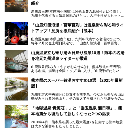
紹介
黒川温泉(熊本県南小国町)は阿蘇山麓の北端付近に位置し、
九州を代表する人気温泉地のひとつ。入浴手形が大ヒット
し、各宿の趣の異なる露天風呂をめぐることで知られていま
す。
「山鹿灯籠浪漫・百華百彩」は温泉街を彩る和ライ
トアップ！見所を徹底紹介【熊本】
中でも「耕きち(こうきち)の湯」は露天風呂を持たないもの
の、風情ある内湯を楽しめる日帰り温泉施設。自然災害によ
山鹿温泉(熊本県山鹿市)は、九州を代表する名湯のひとつ。
り一度廃業しましたが、2024年10月に営業再開。数多くの
毎年２月の金土曜日限定で、「山鹿灯籠浪漫・百華百彩」
温泉ファンに注目される名湯です。
（やまがとうろうろまん・ひゃっかひゃくさい）が開催され
ます。和傘や竹、ろうそくなどを用いて、和情緒たっぷりの
山鹿温泉立ち寄り湯＆日帰り温泉10選！熊本の名湯
ライトアップが無料で楽しめます。
を地元九州温泉ライターが厳選
今回は再開した耕きちの湯を訪問し、全浴室(男女別大浴
2025年は、2月7～8日・14～15日・21～22日・28～3月1
場・家族風呂)を徹底紹介します！
山鹿温泉(読み方：やまがおんせん)は、熊本県北の平野部に
日、の合計8日間開催。今回は地元九州在住の筆者が、その
ある名湯。湯量は全国トップ10に入り、“山鹿千軒たらいな
見所を徹底紹介。併せて、その他イベントや立ち寄り湯も併
し”と唄われる程。また、“乙女の柔肌”とも称される柔らかな
せてご紹介します。
泉質であり、お湯の良さにも定評があります。
熊本県のスーパー銭湯おすすめ10選 【2025年最新
版】
今回は地元九州の温泉ライターの私が実際に入浴した中か
ら、山鹿温泉の旅館やホテルの立ち寄り湯・日帰り入浴施
九州地方の中央部分に位置する熊本県。今なお活発な火山活
設・家族風呂の3パターンに分類し、合計10施設を厳選して
動がみられる阿蘇山と、その噴火で形成された地層からの湧
ご紹介。ぜひ、湯めぐりの参考にして下さいね！
水が多くあることから「火の国」「水の国」とも呼ばれま
す。
「地獄温泉 青風荘．」と「垂玉温泉 瀧日和」、熊
そんな熊本県は、県内の至るところから温泉が湧いている温
本地震から復活して新しくなった2つの温泉
泉県でもあります。山鹿温泉、玉名温泉、黒川温泉、人吉温
泉など有名な温泉地だけでなく、市街地にも天然温泉が湧き
2016年4月、熊本県を襲った最大震度7を記録する熊本地震
出すスーパー銭湯が豊富です。なかでも注目のスーパー銭湯
は大きな被害をもたらしました。
をピックアップしました。