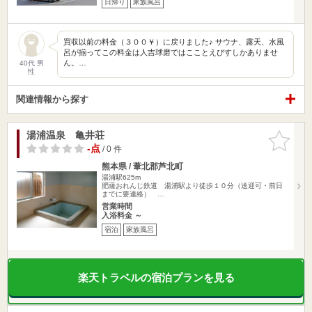
日帰り
家族風呂
買収以前の料金（３００￥）に戻りました♪ サウナ、露天、水風
呂が揃ってこの料金は人吉球磨ではこことえびすしかありませ
ん。…
40代 男
性
関連情報から探す
湯浦温泉 亀井荘
お気に入
りに追加
-点
/ 0 件
熊本県 / 葦北郡芦北町
湯浦駅625m
肥薩おれんじ鉄道 湯浦駅より徒歩１０分（送迎可・前日
までに要連絡） …
営業時間
入浴料金 ～
宿泊
家族風呂
楽天トラベルの宿泊プランを見る