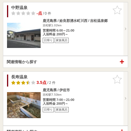
中野温泉
お気に入
りに追加
-点
/ 0 件
鹿児島県 / 姶良郡湧水町川西 / 吉松温泉郷
吉松駅1.02km
営業時間 6:00～21:00
入浴料金 200円～
日帰り
家族風呂
関連情報から探す
長寿温泉
お気に入
りに追加
3.5点
/ 2 件
鹿児島県 / 伊佐市
吉松駅7.53km
営業時間 7:00～21:00
入浴料金 200円～
日帰り
家族風呂