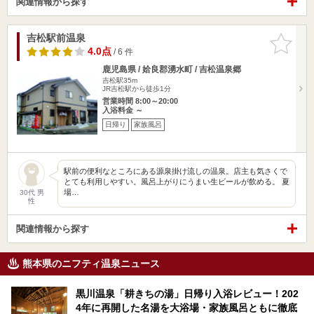
関連情報から探す
吉松駅前温泉
お気に入
りに追加
4.0点
/ 6 件
鹿児島県 / 姶良郡湧水町 / 吉松温泉郷
吉松駅35m
JR吉松駅から徒歩1分
営業時間 8:00～20:00
入浴料金 ～
日帰り
家族風呂
駅前の便利なところにある源泉掛け流しの温泉。店主も気さくで
とても利用しやすい。風呂上がりにうまい生ビールが飲める。 夏
場…
30代 男
性
関連情報から探す
熊本県のニフティ温泉ニュース
黒川温泉「耕きちの湯」日帰り入浴レビュー！202
4年に再開した名湯を大浴場・家族風呂ともに徹底