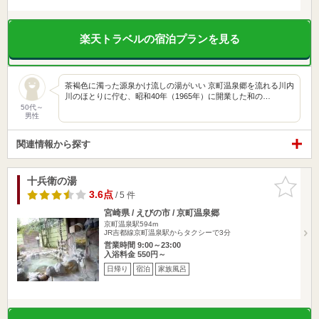
楽天トラベルの宿泊プランを見る
茶褐色に濁った源泉かけ流しの湯がいい 京町温泉郷を流れる川内
川のほとりに佇む、昭和40年（1965年）に開業した和の…
50代～
男性
関連情報から探す
十兵衛の湯
お気に入
りに追加
3.6点
/ 5 件
宮崎県 / えびの市 / 京町温泉郷
京町温泉駅594m
JR吉都線京町温泉駅からタクシーで3分
営業時間 9:00～23:00
入浴料金 550円～
日帰り
宿泊
家族風呂