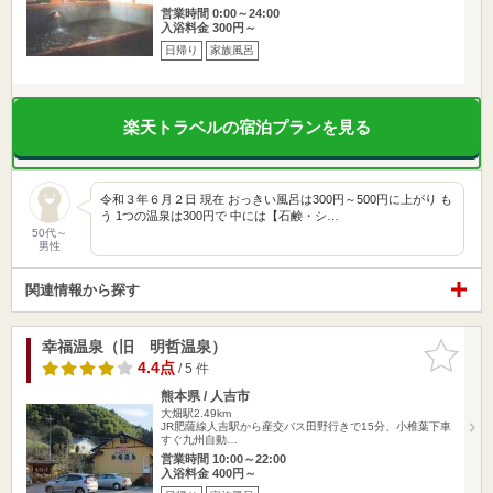
営業時間 0:00～24:00
入浴料金 300円～
日帰り
家族風呂
楽天トラベルの宿泊プランを見る
令和３年６月２日 現在 おっきい風呂は300円～500円に上がり も
う 1つの温泉は300円で 中には【石鹸・シ…
50代～
男性
関連情報から探す
幸福温泉（旧 明哲温泉）
お気に入
りに追加
4.4点
/ 5 件
熊本県 / 人吉市
大畑駅2.49km
JR肥薩線人吉駅から産交バス田野行きで15分、小椎葉下車
すぐ九州自動…
営業時間 10:00～22:00
入浴料金 400円～