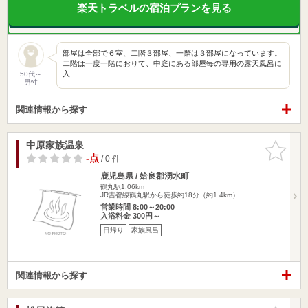
楽天トラベルの宿泊プランを見る
部屋は全部で６室、二階３部屋、一階は３部屋になっています。
二階は一度一階におりて、中庭にある部屋毎の専用の露天風呂に
入…
50代～
男性
関連情報から探す
中原家族温泉
お気に入
りに追加
-点
/ 0 件
鹿児島県 / 姶良郡湧水町
鶴丸駅1.06km
JR吉都線鶴丸駅から徒歩約18分（約1.4km）
営業時間 8:00～20:00
入浴料金 300円～
日帰り
家族風呂
関連情報から探す