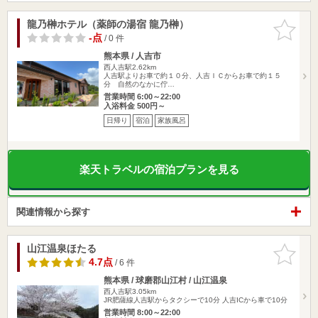
龍乃榊ホテル（薬師の湯宿 龍乃榊）
お気に入
りに追加
-点
/ 0 件
熊本県 / 人吉市
西人吉駅2.62km
人吉駅よりお車で約１０分、人吉ＩＣからお車で約１５
分 自然のなかに佇…
営業時間 6:00～22:00
入浴料金 500円～
日帰り
宿泊
家族風呂
楽天トラベルの宿泊プランを見る
関連情報から探す
山江温泉ほたる
お気に入
りに追加
4.7点
/ 6 件
熊本県 / 球磨郡山江村 / 山江温泉
西人吉駅3.05km
JR肥薩線人吉駅からタクシーで10分 人吉ICから車で10分
営業時間 8:00～22:00