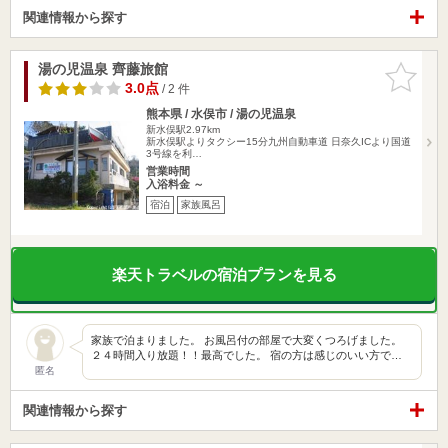
関連情報から探す
湯の児温泉 齊藤旅館
お気に入
りに追加
3.0点
/ 2 件
熊本県 / 水俣市 / 湯の児温泉
新水俣駅2.97km
新水俣駅よりタクシー15分九州自動車道 日奈久ICより国道
3号線を利…
営業時間
入浴料金 ～
宿泊
家族風呂
楽天トラベルの宿泊プランを見る
家族で泊まりました。 お風呂付の部屋で大変くつろげました。
２４時間入り放題！！最高でした。 宿の方は感じのいい方で…
匿名
関連情報から探す