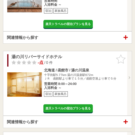
営業時間
入浴料金 ～
宿泊
家族風呂
楽天トラベルの宿泊プランを見る
関連情報から探す
湯の川リバーサイドホテル
お気に入
りに追加
-点
/ 0 件
北海道 / 函館市 / 湯の川温泉
十字街駅5.77km
湯の川温泉駅672m
ＪＲ 函館駅より車で１５分／函館空港より車で５分
営業時間 8:00～24:00
入浴料金 ～
宿泊
家族風呂
楽天トラベルの宿泊プランを見る
関連情報から探す