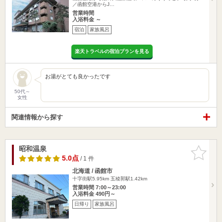
／函館空港からJ…
営業時間
入浴料金 ～
宿泊
家族風呂
楽天トラベルの宿泊プランを見る
お湯がとても良かったです
50代～
女性
関連情報から探す
昭和温泉
お気に入
りに追加
5.0点
/ 1 件
北海道 / 函館市
十字街駅5.95km
五稜郭駅1.42km
営業時間 7:00～23:00
入浴料金 490円～
日帰り
家族風呂