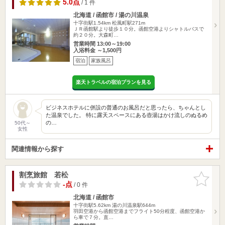
5.0点
/ 1 件
北海道 / 函館市 / 湯の川温泉
十字街駅1.54km
松風町駅271m
ＪＲ函館駅より徒歩１０分。函館空港よりシャトルバスで
約２０分。大森町…
営業時間 13:00～19:00
入浴料金 ～1,500円
宿泊
家族風呂
楽天トラベルの宿泊プランを見る
ビジネスホテルに併設の普通のお風呂だと思ったら、ちゃんとし
た温泉でした。 特に露天スペースにある壺湯はかけ流しのぬるめ
の…
50代～
女性
関連情報から探す
割烹旅館 若松
お気に入
りに追加
-点
/ 0 件
北海道 / 函館市
十字街駅5.62km
湯の川温泉駅644m
羽田空港から函館空港までフライト50分程度、函館空港か
ら車で７分。直…