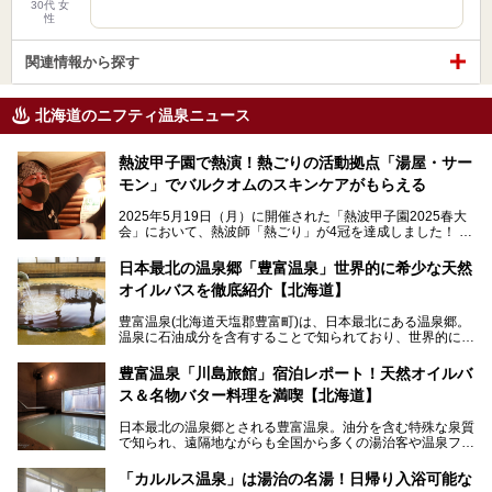
30代 女
性
関連情報から探す
北海道のニフティ温泉ニュース
熱波甲子園で熱演！熱ごりの活動拠点「湯屋・サー
モン」でバルクオムのスキンケアがもらえる
2025年5月19日（月）に開催された「熱波甲子園2025春大
会」において、熱波師「熱ごり」が4冠を達成しました！
このたび、バルクオム賞の受賞を記念して、熱ごりさんの活
動拠点である北海道の銭湯「湯屋・サーモン」にて、メンズ
日本最北の温泉郷「豊富温泉」世界的に希少な天然
スキンケアブランド バルクオムの「ONE DAY KIT」を数量
オイルバスを徹底紹介【北海道】
限定でプレゼントいたします。
老若男女問わず、多くの方にご体験いただける製品ですの
豊富温泉(北海道天塩郡豊富町)は、日本最北にある温泉郷。
で、ぜひお試しください。※6月13日配布開始、なくなり次
温泉に石油成分を含有することで知られており、世界的にも
第終了
大変希少な泉質です。また、油分が乾癬やアトピー性皮膚炎
に特効があると言われ、遠隔地ながらも全国から湯治・療養
───
豊富温泉「川島旅館」宿泊レポート！天然オイルバ
目的で多くの人々が訪れます。
提供元：株式会社バルクオム【PR】
ス＆名物バター料理を満喫【北海道】
この記事は株式会社バルクオム商品のPR記事です。
今回、四半世紀以上に渡り全国の温泉を巡り続ける筆者が現
日本最北の温泉郷とされる豊富温泉。油分を含む特殊な泉質
地体験し、独自の視点で豊富温泉の“天然オイルバス”をレポ
で知られ、遠隔地ながらも全国から多くの湯治客や温泉ファ
ート。温泉地概要や日帰り入浴施設をはじめ、宿泊施設・ア
ンが訪れる地です。
クセスまで徹底紹介します！
「カルルス温泉」は湯治の名湯！日帰り入浴可能な
「川島旅館」は、豊富温泉の開湯当初から営業する老舗旅