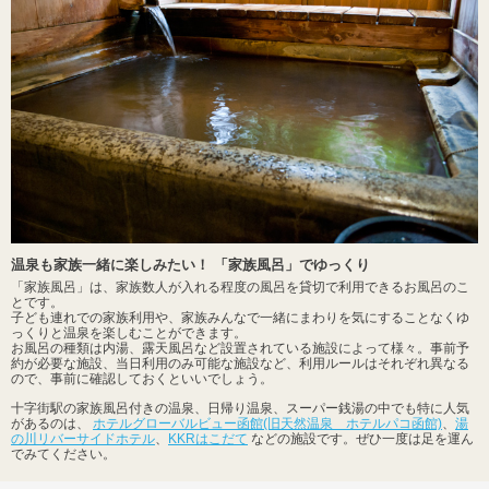
温泉も家族一緒に楽しみたい！ 「家族風呂」でゆっくり
「家族風呂」は、家族数人が入れる程度の風呂を貸切で利用できるお風呂のこ
とです。
子ども連れでの家族利用や、家族みんなで一緒にまわりを気にすることなくゆ
っくりと温泉を楽しむことができます。
お風呂の種類は内湯、露天風呂など設置されている施設によって様々。事前予
約が必要な施設、当日利用のみ可能な施設など、利用ルールはそれぞれ異なる
ので、事前に確認しておくといいでしょう。
十字街駅の家族風呂付きの温泉、日帰り温泉、スーパー銭湯の中でも特に人気
があるのは、
ホテルグローバルビュー函館(旧天然温泉 ホテルパコ函館)
、
湯
の川リバーサイドホテル
、
KKRはこだて
などの施設です。ぜひ一度は足を運ん
でみてください。