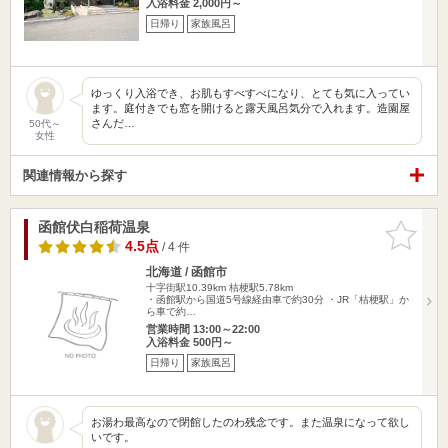
入浴料金 2,000円～
日帰り
家族風呂
ゆっくり入浴でき、お肌もすべすべになり、とても気に入ってい
ます。庭付きでも窓を開けると露天風呂気分で入れます。造園屋
さんだ…
50代～
女性
関連情報から探す
函館伏白稲荷温泉
お気に入
りに追加
4.5点
/ 4 件
北海道 / 函館市
十字街駅10.39km
桔梗駅5.78km
・函館駅から国道5号線経由車で約30分 ・JR「桔梗駅」か
ら車で約…
営業時間 13:00～22:00
入浴料金 500円～
日帰り
家族風呂
お湯わ最高なので閉館したのわ残念です。また温泉になって欲し
いです。