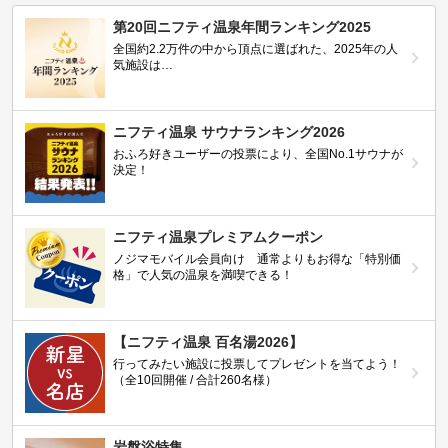
第20回ニフティ温泉年間ランキング2025
全国約2.2万件の中から頂点に選ばれた、2025年の人
気施設は…
ニフティ温泉 サウナランキング2026
おふろ好きユーザーの投票により、全国No.1サウナが
決定！
ニフティ温泉プレミアムクーポン
ノジマモバイル会員向け 通常よりもお得な「特別価
格」で人気の温泉を満喫できる！
【ニフティ温泉 百名湯2026】
行ってみたい施設に投票してプレゼントを当てよう！
（全10回開催 / 合計260名様）
岩盤浴特集