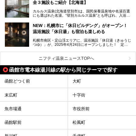
全３施設もご紹介【北海道】
館。とりわけ温泉の良さと名物のバター料理に定評があり、
口コミの評判も非常に高い宿。今回は筆者自ら宿泊し、自慢
カルルス温泉(北海道登別市)は、国民保養温泉地や名湯百選
の温泉や料理をはじめ、パブリックスペース・客室など宿の
にも選ばれた名湯。“登別カルルス温泉”とも呼ばれ、入浴剤
全貌を徹底的にご紹介します！
としてその名を聞いたことがある方も多いでしょう。観光色
豊かな登別温泉とは対照的な存在で、今も湯治場的な要素が
NEW：札幌市に「休日ビルヂング」がオープン！
残る閑静な温泉地です。
温浴施設「休日湯」も宿泊も楽しめる
今回、四半世紀以上に渡り全国の温泉を巡り続ける筆者が現
札幌市南区・定山渓エリアに、温浴施設「休日湯（きゅうじ
地体験し、カルルス温泉をご紹介。温泉地の概要や泉質解説
つゆ）」が、2025年4月24日にオープンしました！ 定山
をはじめ、日帰り入浴可能な全３施設の紹介・周辺観光・ア
渓の新たなランドマーク「休日ビルヂング」として誕生した
クセスまで徹底紹介します！
この施設は、温泉・サウナの「休日湯」・ラウンジの「THE
LOUNGE DAYOF」・グルメ「休日洋麺店」・ホテル「エク
ニフティ温泉ニュースTOPへ
スクラメーションホテル」で構成された、まさに大人の癒し
空間。
函館市電本線湯川線の駅から同じテーマで探す
今回は、そんな「休日ビルヂング」の魅力を5つのポイント
からご紹介します。
函館どつく前
大町
末広町
十字街
魚市場通
市役所前
函館駅前
松風町