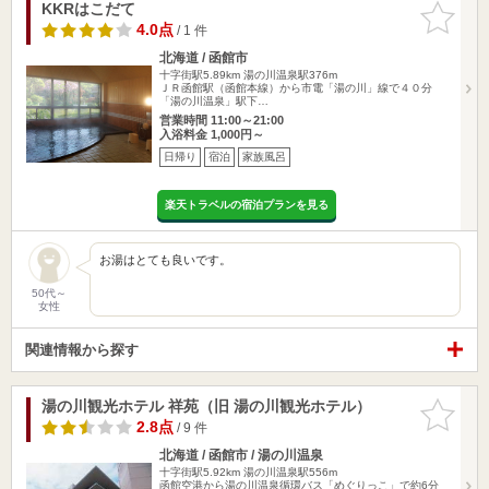
KKRはこだて
お気に入
りに追加
4.0点
/ 1 件
北海道 / 函館市
十字街駅5.89km
湯の川温泉駅376m
ＪＲ函館駅（函館本線）から市電「湯の川」線で４０分
「湯の川温泉」駅下…
営業時間 11:00～21:00
入浴料金 1,000円～
日帰り
宿泊
家族風呂
楽天トラベルの宿泊プランを見る
お湯はとても良いです。
50代～
女性
関連情報から探す
湯の川観光ホテル 祥苑（旧 湯の川観光ホテル）
お気に入
りに追加
2.8点
/ 9 件
北海道 / 函館市 / 湯の川温泉
十字街駅5.92km
湯の川温泉駅556m
函館空港から湯の川温泉循環バス「めぐりっこ」で約6分