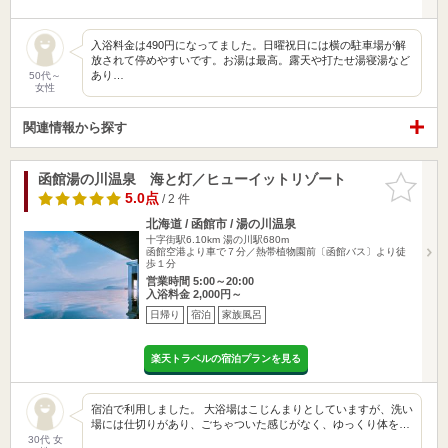
入浴料金は490円になってました。日曜祝日には横の駐車場が解
放されて停めやすいです。お湯は最高。露天や打たせ湯寝湯など
あり…
50代～
女性
関連情報から探す
函館湯の川温泉 海と灯／ヒューイットリゾート
お気に入
りに追加
5.0点
/ 2 件
北海道 / 函館市 / 湯の川温泉
十字街駅6.10km
湯の川駅680m
函館空港より車で７分／熱帯植物園前〔函館バス〕より徒
歩１分
営業時間 5:00～20:00
入浴料金 2,000円～
日帰り
宿泊
家族風呂
楽天トラベルの宿泊プランを見る
宿泊で利用しました。 大浴場はこじんまりとしていますが、洗い
場には仕切りがあり、ごちゃついた感じがなく、ゆっくり体を…
30代 女