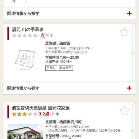
性
関連情報から探す
湯元 山の手温泉
お気に入
りに追加
-点
/ 0 件
北海道 / 函館市
十字街駅6.96km
深堀町駅2.17km
北中学校通バス停から徒歩2分
営業時間 7:00～23:30
入浴料金 460円～
日帰り
家族風呂
関連情報から探す
個室貸切天然温泉 湯元花家族
お気に入
りに追加
3.2点
/ 5 件
北海道 / 函館市石川町
十字街駅8.62km
桔梗駅1.27km
「湯元花の湯前」バス停下車函館駅からは車で約15分
営業時間 10:00～23:00