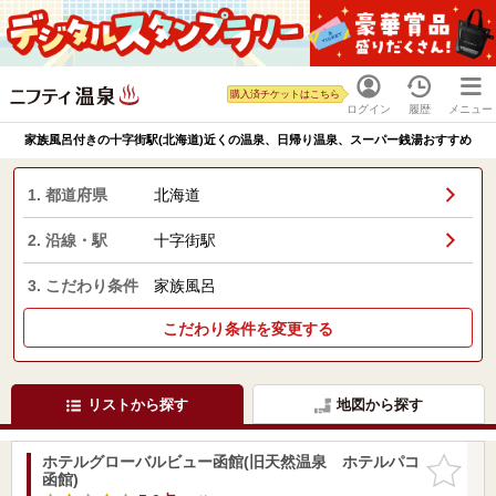
購入済チケットはこちら
ログイン
履歴
メニュー
家族風呂付きの十字街駅(北海道)近くの温泉、日帰り温泉、スーパー銭湯おすすめ
1. 都道府県
北海道
2. 沿線・駅
十字街駅
3. こだわり条件
家族風呂
こだわり条件を変更する
リストから探す
地図から探す
ホテルグローバルビュー函館(旧天然温泉 ホテルパコ
お気に入
函館)
りに追加