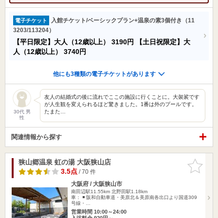
入館チケット/ベーシックプラン+温泉の素3個付き（11
電子チケット
3203/113204）
【平日限定】大人（12歳以上）
3190円
【土日祝限定】大
人（12歳以上）
3740円
他にも3種類の電子チケットがあります
友人の結婚式の後に流れでここの施設に行くことに。大袈裟です
が人生観を変えられるほど驚きました。1番は外のプールです。
たまた…
30代 男
性
関連情報から探す
狭山郷温泉 虹の湯 大阪狭山店
お気に入
りに追加
3.5点
/ 70 件
大阪府 / 大阪狭山市
南田辺駅11.55km
北野田駅1.18km
車： ◾️ 阪和自動車道・美原北＆美原南各出口より国道309
号線・…
営業時間 10:00～24:00
入浴料金 920円～