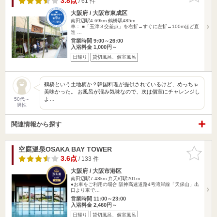
3.8点
/ 61 件
大阪府 / 大阪市東成区
南田辺駅4.69km
鶴橋駅485m
車： ■「玉津３交差点」を右折→すぐに左折→100mほど直
進 …
営業時間 9:00～26:00
入浴料金 1,000円～
日帰り
貸切風呂、個室風呂
鶴橋という土地柄か？韓国料理が提供されているけど、めっちゃ
美味かった。 お風呂が混み気味なので、次は個室にチャレンジし
よ…
50代～
男性
関連情報から探す
空庭温泉OSAKA BAY TOWER
お気に入
りに追加
3.6点
/ 133 件
大阪府 / 大阪市港区
南田辺駅7.48km
弁天町駅201m
●お車をご利用の場合 阪神高速道路4号湾岸線「天保山」出
口より車で…
営業時間 11:00～23:00
入浴料金 2,460円～
日帰り
貸切風呂、個室風呂