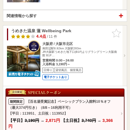
関連情報から探す
うめきた温泉 蓮 Wellbeing Park
お気に入
りに追加
4.4点
/ 11 件
大阪府 / 大阪市北区
南田辺駅8.92km
大阪駅283m
JR大阪駅うめきた地下口(B1F)よりグラングリーン大阪南
館 B1F…
営業時間 0:00～24:00
入浴料金 3,190円～
日帰り
貸切風呂、個室風呂
電子チケットあり
【百名湯受賞記念】ベーシックプラン入館料10％オフ
期間限定
（最大374円引き）（8/8～16利用不可）
【平日：113951、土日祝：113952】
【平日】
3,190円
→
2,871円
【土日祝】
3,740円
→
3,366
円