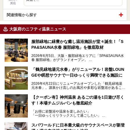
男性
関連情報から探す
大阪府のニフティ温泉ニュース
服部緑地に緑豊かな癒し温浴施設が堂々誕生！「S
PA&SAUNA水春 服部緑地」を徹底取材
2026年6月5日、大阪・服部緑地エリアに「SPA&SAUNA水
春 服部緑地」がグランドオープン。
当初の計画から約5年の時を経て誕生した本施設は、温泉・
「鶴見緑地湯元水春」がリニューアル！岩盤LOUN
サウナ・岩盤浴・フィットネス・ラウンジ・レストランなど
GEや瞑想サウナで一日ゆっくり満喫できる施設に
を融合した、これまでの“水春”のイメージをさらに進化させ
た大型ウェルネス施設です。
2026年4月22日にリニューアルオープンした「鶴見緑地湯
元水春」。源泉かけ流しのお風呂や多彩な岩盤浴があること
今回はオープン前の内覧会に参加し、館内のこだわりポイン
で人気の施設ですが、リニューアルを経てこれまで以上
トを徹底取材してきました。
に“一日中くつろげる場所”としてパワーアップしています。
サウナー注目の3種のサウナや160cmの深水風呂、没入感の
【クーポン有】神州温泉 あるごの湯を1日遊び尽く
高い岩盤浴エリア、日本最大の台数を誇る最新AIフィットネ
す！本場チムジルバンも徹底紹介
今回のリニューアルでは、新たに登場した瞑想サウナをはじ
スマシンなど、見どころ満載の館内を詳しくご紹介します。
め、岩盤浴エリアや休憩スペースの充実、レストランなど、
「お得に岩盤浴や温泉を楽しみたい」
見どころが盛りだくさん。日常の疲れを癒やしたい方はもち
「一日ゆっくりリラックスして過ごしたい」
ろん、休日にゆったり過ごしたい方にもぴったりの内容とな
そんな方におすすめなのが、クーポンを使ってお得に長時間
っています。
利用できる「神州温泉 あるごの湯」です。
スパワールドに日本最大級のサウナスペースが新登
本記事では、そんなリニューアル後の注目ポイントを詳しく