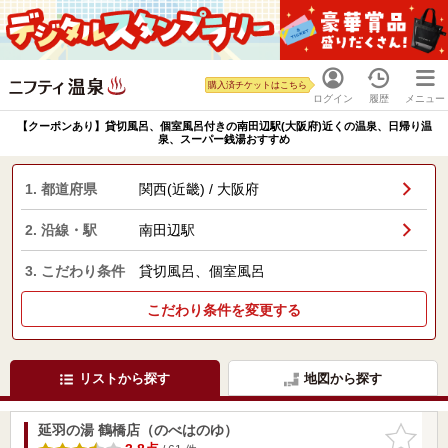
購入済チケットはこちら
ログイン
履歴
メニュー
【クーポンあり】貸切風呂、個室風呂付きの南田辺駅(大阪府)近くの温泉、日帰り温
泉、スーパー銭湯おすすめ
1. 都道府県
関西(近畿) / 大阪府
2. 沿線・駅
南田辺駅
3. こだわり条件
貸切風呂、個室風呂
こだわり条件を変更する
リストから探す
地図から探す
延羽の湯 鶴橋店（のべはのゆ）
お気に入
りに追加