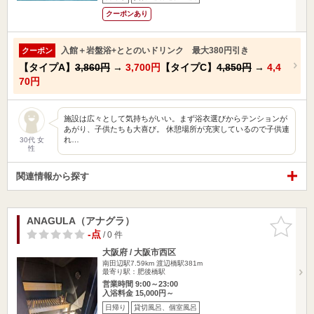
クーポンあり
入館＋岩盤浴+ととのいドリンク 最大380円引き
クーポン
【タイプA】
3,860円
→
3,700円
【タイプC】
4,850円
→
4,4
70円
施設は広々として気持ちがいい。まず浴衣選びからテンションが
あがり、子供たちも大喜び。 休憩場所が充実しているので子供連
れ…
30代 女
性
関連情報から探す
ANAGULA（アナグラ）
お気に入
りに追加
-点
/ 0 件
大阪府 / 大阪市西区
南田辺駅7.59km
渡辺橋駅381m
最寄り駅：肥後橋駅
営業時間 9:00～23:00
入浴料金 15,000円～
日帰り
貸切風呂、個室風呂