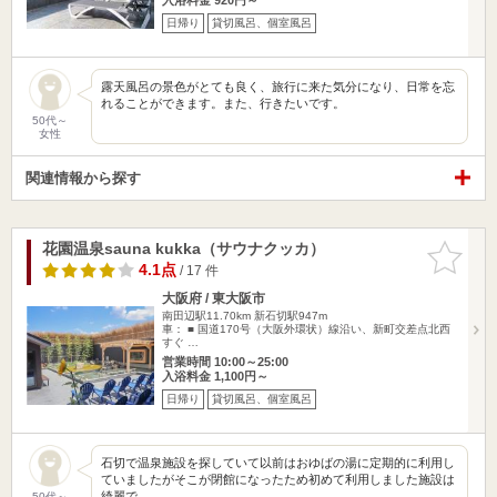
日帰り
貸切風呂、個室風呂
露天風呂の景色がとても良く、旅行に来た気分になり、日常を忘
れることができます。また、行きたいです。
50代～
女性
関連情報から探す
花園温泉sauna kukka（サウナクッカ）
お気に入
りに追加
4.1点
/ 17 件
大阪府 / 東大阪市
南田辺駅11.70km
新石切駅947m
車： ■ 国道170号（大阪外環状）線沿い、新町交差点北西
すぐ …
営業時間 10:00～25:00
入浴料金 1,100円～
日帰り
貸切風呂、個室風呂
石切で温泉施設を探していて以前はおゆばの湯に定期的に利用し
ていましたがそこが閉館になったため初めて利用しました施設は
綺麗で…
50代～