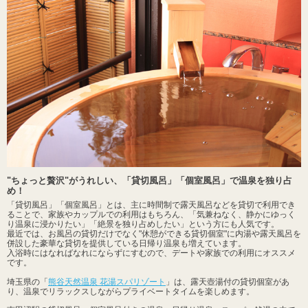
"ちょっと贅沢"がうれしい、「貸切風呂」「個室風呂」で温泉を独り占
め！
「貸切風呂」「個室風呂」とは、主に時間制で露天風呂などを貸切で利用でき
ることで、家族やカップルでの利用はもちろん、「気兼ねなく、静かにゆっく
り温泉に浸かりたい」「絶景を独り占めしたい」という方にも人気です。
最近では、お風呂の貸切だけでなく"休憩ができる貸切個室"に内湯や露天風呂を
併設した豪華な貸切を提供している日帰り温泉も増えています。
入浴時にはなればなれにならずにすむので、デートや家族での利用にオススメ
です。
埼玉県の「
熊谷天然温泉 花湯スパリゾート
」は、露天壺湯付の貸切個室があ
り、温泉でリラックスしながらプライベートタイムを楽しめます。