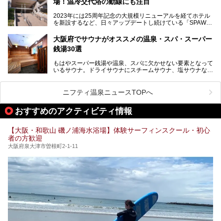
場！温冷交代浴の動線にも注目
あるごの湯は、大阪府豊中市にある日帰り温浴施設で、阪急
紹介します。これから「鶴見緑地湯元水春」に訪れる方や、
宝塚線「三国駅」から徒歩約10分とアクセスも良好です。
より満足度の高い過ごし方をしたい方はぜひお読みくださ
2023年には25周年記念の大規模リニューアルを経てホテル
チムジルバン（岩盤浴）を中心に、発汗・リラックス・漫画
い。
を新設するなど、日々アップデートし続けている「SPAWO
タイムまで満喫できる長時間滞在型の施設なので、一日中ゆ
RLD HOTEL＆RESORT」（以下スパワールド）。
ったりと過ごしたいときにおすすめ。大うちわやタオルによ
そんなスパワールドが2025年11月15日（土）に、新たな浴
る迫力ある熱波パフォーマンスも毎日行われており、“とと
大阪府でサウナがオススメの温泉・スパ・スーパー
室や日本最大級140人収容の大規模サウナを携えてリニュー
のう”体験をしっかり楽しめるのもポイントです。
銭湯30選
アルオープン！浴室である4F・6Fそれぞれにリニューアル
が施されており、その総工費はなんと13.5億円！
さらに館内でくつろぐだけでなく、隣接するビルにはカラオ
もはやスーパー銭湯や温泉、スパに欠かせない要素となって
大規模リニューアルの全容を確認すべく、リニューアルプレ
ケやボウリングといった遊び場もあり、友人同士やカップル
いるサウナ。ドライサウナにスチームサウナ、塩サウナな
オープンイベントに行ってきました！今回はそのリニューア
で“遊び+癒し”の一日を過ごすのにもぴったり。
ど、いくつか異なるタイプが楽しめたり、水風呂や外気浴ス
ル部分の概要をお届けします。
ペース、ロウリュウなど、心ゆくまで楽しむためのサービス
今回は、あるごの湯を訪問し、チムジルバンやお風呂、食事
が充実した施設も多くみられます。
ニフティ温泉ニュースTOPへ
処にいたるまで魅力をたっぷり堪能してきたので、その全容
を詳しく紹介します！
今回はそんなサウナにこだわった、大阪府内のオススメ温
おすすめのアクティビティ情報
泉・銭湯・スパを30件紹介したいと思います！
【大阪・和歌山 磯ノ浦海水浴場】体験サーフィンスクール・初心
者の方歓迎
大阪府泉大津市曽根町2-1-11