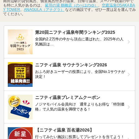
南田辺駅の貸切風呂、個室風呂付きの温泉、日帰り温泉、スーパー銭湯の中で
も特に人気があるのは、
延羽の湯 鶴橋店（のべはのゆ）
、
空庭温泉OSAKA BA
Y TOWER
、
ANAGULA（アナグラ）
などの施設です。ぜひ一度は足を運んでみ
てください。
第20回ニフティ温泉年間ランキング2025
全国約2.2万件の中から頂点に選ばれた、2025年の人
気施設は…
ニフティ温泉 サウナランキング2026
おふろ好きユーザーの投票により、全国No.1サウナが
決定！
ニフティ温泉プレミアムクーポン
ノジマモバイル会員向け 通常よりもお得な「特別価
格」で人気の温泉を満喫できる！
【ニフティ温泉 百名湯2026】
行ってみたい施設に投票してプレゼントを当てよう！