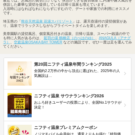
最近では、お風呂の貸切だけでなく"休憩ができる貸切個室"に内湯や露天風呂を
併設した豪華な貸切を提供している日帰り温泉も増えています。
入浴時にはなればなれにならずにすむので、デートや家族での利用にオススメ
です。
埼玉県の「
熊谷天然温泉 花湯スパリゾート
」は、露天壺湯付の貸切個室があ
り、温泉でリラックスしながらプライベートタイムを楽しめます。
美章園駅の貸切風呂、個室風呂付きの温泉、日帰り温泉、スーパー銭湯の中で
も特に人気があるのは、
延羽の湯 鶴橋店（のべはのゆ）
、
ANAGULA（アナグ
ラ）
、
空庭温泉OSAKA BAY TOWER
などの施設です。ぜひ一度は足を運んでみ
てください。
第20回ニフティ温泉年間ランキング2025
全国約2.2万件の中から頂点に選ばれた、2025年の人
気施設は…
ニフティ温泉 サウナランキング2026
おふろ好きユーザーの投票により、全国No.1サウナが
決定！
ニフティ温泉プレミアムクーポン
ノジマモバイル会員向け 通常よりもお得な「特別価