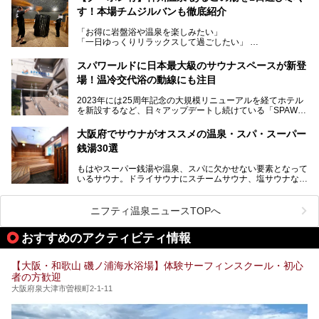
高い岩盤浴エリア、日本最大の台数を誇る最新AIフィットネ
す！本場チムジルバンも徹底紹介
今回のリニューアルでは、新たに登場した瞑想サウナをはじ
スマシンなど、見どころ満載の館内を詳しくご紹介します。
め、岩盤浴エリアや休憩スペースの充実、レストランなど、
「お得に岩盤浴や温泉を楽しみたい」
見どころが盛りだくさん。日常の疲れを癒やしたい方はもち
「一日ゆっくりリラックスして過ごしたい」
ろん、休日にゆったり過ごしたい方にもぴったりの内容とな
そんな方におすすめなのが、クーポンを使ってお得に長時間
っています。
利用できる「神州温泉 あるごの湯」です。
スパワールドに日本最大級のサウナスペースが新登
本記事では、そんなリニューアル後の注目ポイントを詳しく
場！温冷交代浴の動線にも注目
あるごの湯は、大阪府豊中市にある日帰り温浴施設で、阪急
紹介します。これから「鶴見緑地湯元水春」に訪れる方や、
宝塚線「三国駅」から徒歩約10分とアクセスも良好です。
より満足度の高い過ごし方をしたい方はぜひお読みくださ
2023年には25周年記念の大規模リニューアルを経てホテル
チムジルバン（岩盤浴）を中心に、発汗・リラックス・漫画
い。
を新設するなど、日々アップデートし続けている「SPAWO
タイムまで満喫できる長時間滞在型の施設なので、一日中ゆ
RLD HOTEL＆RESORT」（以下スパワールド）。
ったりと過ごしたいときにおすすめ。大うちわやタオルによ
そんなスパワールドが2025年11月15日（土）に、新たな浴
る迫力ある熱波パフォーマンスも毎日行われており、“とと
大阪府でサウナがオススメの温泉・スパ・スーパー
室や日本最大級140人収容の大規模サウナを携えてリニュー
のう”体験をしっかり楽しめるのもポイントです。
銭湯30選
アルオープン！浴室である4F・6Fそれぞれにリニューアル
が施されており、その総工費はなんと13.5億円！
さらに館内でくつろぐだけでなく、隣接するビルにはカラオ
もはやスーパー銭湯や温泉、スパに欠かせない要素となって
大規模リニューアルの全容を確認すべく、リニューアルプレ
ケやボウリングといった遊び場もあり、友人同士やカップル
いるサウナ。ドライサウナにスチームサウナ、塩サウナな
オープンイベントに行ってきました！今回はそのリニューア
で“遊び+癒し”の一日を過ごすのにもぴったり。
ど、いくつか異なるタイプが楽しめたり、水風呂や外気浴ス
ル部分の概要をお届けします。
ペース、ロウリュウなど、心ゆくまで楽しむためのサービス
今回は、あるごの湯を訪問し、チムジルバンやお風呂、食事
が充実した施設も多くみられます。
ニフティ温泉ニュースTOPへ
処にいたるまで魅力をたっぷり堪能してきたので、その全容
を詳しく紹介します！
今回はそんなサウナにこだわった、大阪府内のオススメ温
おすすめのアクティビティ情報
泉・銭湯・スパを30件紹介したいと思います！
【大阪・和歌山 磯ノ浦海水浴場】体験サーフィンスクール・初心
者の方歓迎
大阪府泉大津市曽根町2-1-11