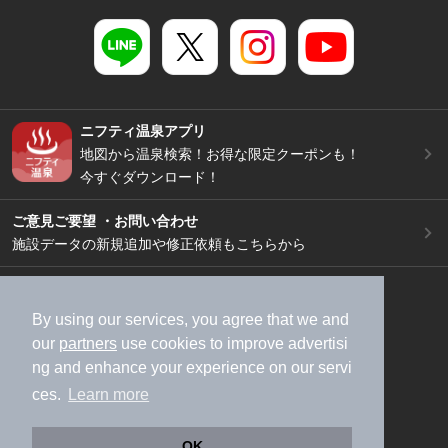
ニフティ温泉アプリ
地図から温泉検索！お得な限定クーポンも！
今すぐダウンロード！
ご意見ご要望 ・お問い合わせ
施設データの新規追加や修正依頼もこちらから
スマートフォン
/
PC
加盟店募集（資料請求）
広告出稿のご案内
By using our services, you agree that we and
our
partners
use cookies to improve advertisi
利用規約
ライフスタイルMEMBERS+規約
ng and enhance your experience on our servi
特定商取引法に基づく表記
ヘルプ
採用情報
ces.
Learn more
運営会社
個人情報保護ポリシー
©NIFTY Lifestyle Co., Ltd.
OK