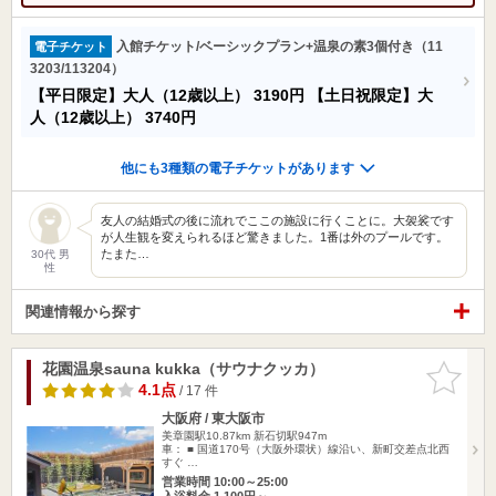
入館チケット/ベーシックプラン+温泉の素3個付き（11
電子チケット
3203/113204）
【平日限定】大人（12歳以上）
3190円
【土日祝限定】大
人（12歳以上）
3740円
他にも3種類の電子チケットがあります
友人の結婚式の後に流れでここの施設に行くことに。大袈裟です
が人生観を変えられるほど驚きました。1番は外のプールです。
たまた…
30代 男
性
関連情報から探す
花園温泉sauna kukka（サウナクッカ）
お気に入
りに追加
4.1点
/ 17 件
大阪府 / 東大阪市
美章園駅10.87km
新石切駅947m
車： ■ 国道170号（大阪外環状）線沿い、新町交差点北西
すぐ …
営業時間 10:00～25:00
入浴料金 1,100円～