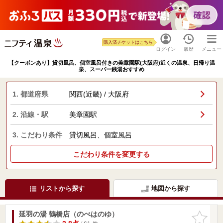
購入済チケットはこちら
ログイン
履歴
メニュー
【クーポンあり】貸切風呂、個室風呂付きの美章園駅(大阪府)近くの温泉、日帰り温
泉、スーパー銭湯おすすめ
1. 都道府県
関西(近畿) / 大阪府
2. 沿線・駅
美章園駅
3. こだわり条件
貸切風呂、個室風呂
こだわり条件を変更する
リストから探す
地図から探す
延羽の湯 鶴橋店（のべはのゆ）
お気に入
りに追加