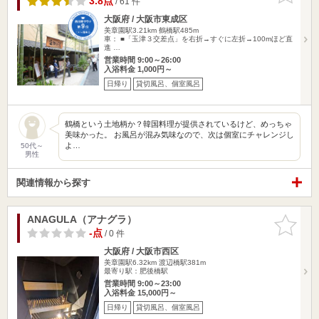
3.8点
/ 61 件
大阪府 / 大阪市東成区
美章園駅3.21km
鶴橋駅485m
車： ■「玉津３交差点」を右折→すぐに左折→100mほど直
進 …
営業時間 9:00～26:00
入浴料金 1,000円～
日帰り
貸切風呂、個室風呂
鶴橋という土地柄か？韓国料理が提供されているけど、めっちゃ
美味かった。 お風呂が混み気味なので、次は個室にチャレンジし
よ…
50代～
男性
関連情報から探す
ANAGULA（アナグラ）
お気に入
りに追加
-点
/ 0 件
大阪府 / 大阪市西区
美章園駅6.32km
渡辺橋駅381m
最寄り駅：肥後橋駅
営業時間 9:00～23:00
入浴料金 15,000円～
日帰り
貸切風呂、個室風呂