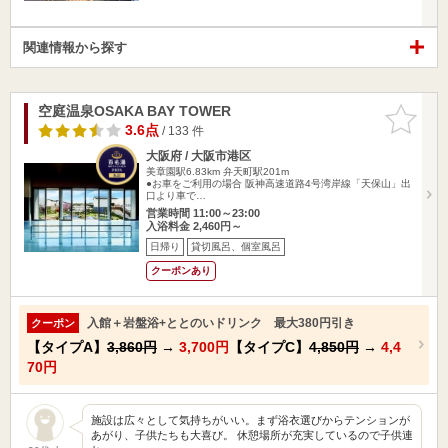
関連情報から探す
空庭温泉OSAKA BAY TOWER
お気に入
りに追加
3.6点
/ 133 件
大阪府 / 大阪市港区
美章園駅6.83km
弁天町駅201m
●お車をご利用の場合 阪神高速道路4号湾岸線「天保山」出
口より車で…
営業時間 11:00～23:00
入浴料金 2,460円～
日帰り
貸切風呂、個室風呂
クーポンあり
入館＋岩盤浴+ととのいドリンク 最大380円引き
クーポン
【タイプA】
3,860円
→
3,700円
【タイプC】
4,850円
→
4,4
70円
施設は広々として気持ちがいい。まず浴衣選びからテンションが
あがり、子供たちも大喜び。 休憩場所が充実しているので子供連