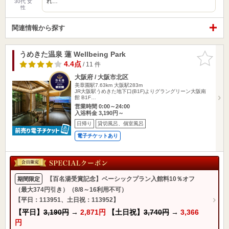
れ…
30代 女
性
関連情報から探す
うめきた温泉 蓮 Wellbeing Park
お気に入
りに追加
4.4点
/ 11 件
大阪府 / 大阪市北区
美章園駅7.63km
大阪駅283m
JR大阪駅うめきた地下口(B1F)よりグラングリーン大阪南
館 B1F…
営業時間 0:00～24:00
入浴料金 3,190円～
日帰り
貸切風呂、個室風呂
電子チケットあり
【百名湯受賞記念】ベーシックプラン入館料10％オフ
期間限定
（最大374円引き）（8/8～16利用不可）
【平日：113951、土日祝：113952】
【平日】
3,190円
→
2,871円
【土日祝】
3,740円
→
3,366
円