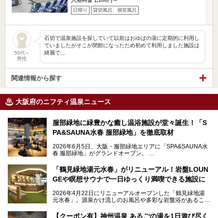
日帰り
貸切風呂、個室風呂
石切で温泉施設を探していて以前はおゆばの湯に定期的に利用し
ていましたがそこが閉館になったため初めて利用しました施設は
綺麗で…
50代～
男性
関連情報から探す
大阪府のニフティ温泉ニュース
服部緑地に緑豊かな癒し温浴施設が堂々誕生！「S
PA&SAUNA水春 服部緑地」を徹底取材
2026年6月5日、大阪・服部緑地エリアに「SPA&SAUNA水
春 服部緑地」がグランドオープン。
当初の計画から約5年の時を経て誕生した本施設は、温泉・
「鶴見緑地湯元水春」がリニューアル！岩盤LOUN
サウナ・岩盤浴・フィットネス・ラウンジ・レストランなど
GEや瞑想サウナで一日ゆっくり満喫できる施設に
を融合した、これまでの“水春”のイメージをさらに進化させ
た大型ウェルネス施設です。
2026年4月22日にリニューアルオープンした「鶴見緑地湯
元水春」。源泉かけ流しのお風呂や多彩な岩盤浴があること
今回はオープン前の内覧会に参加し、館内のこだわりポイン
で人気の施設ですが、リニューアルを経てこれまで以上
トを徹底取材してきました。
に“一日中くつろげる場所”としてパワーアップしています。
サウナー注目の3種のサウナや160cmの深水風呂、没入感の
【クーポン有】神州温泉 あるごの湯を1日遊び尽く