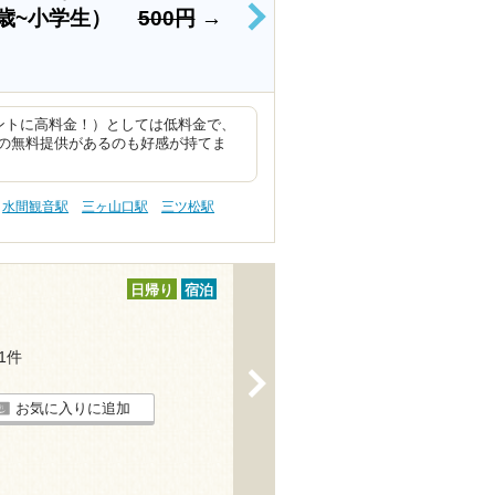
4歳~小学生）
500円
→
>
ントに高料金！）としては低料金で、
の無料提供があるのも好感が持てま
水間観音駅
三ヶ山口駅
三ツ松駅
日帰り
宿泊
31件
>
お気に入りに追加