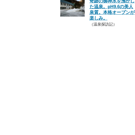
奇跡の御神水を沸かし
た温泉。pH9.6の美人
泉質。本格オープンが
楽しみ。
（温泉探訪記）