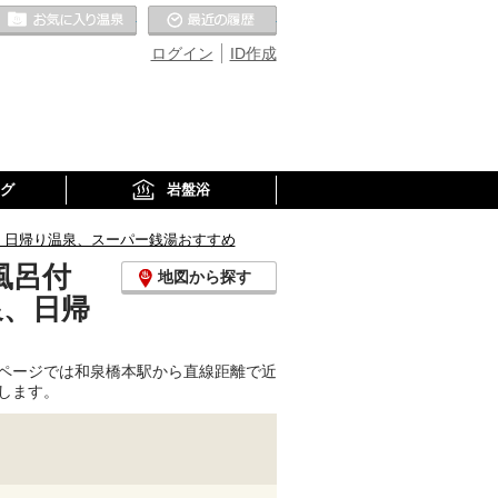
お気に入りの温泉
最近の履歴
ログイン
ID作成
グ
岩盤浴
、日帰り温泉、スーパー銭湯おすすめ
風呂付
地図から探す
泉、日帰
ページでは和泉橋本駅から直線距離で近
します。