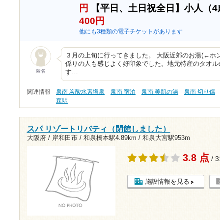
円
【平日、土日祝全日】小人（
400円
他にも3種類の電子チケットがあります
３月の上旬に行ってきました。 大阪近郊のお湯(←ホ
係りの人も感じよく好印象でした。地元特産のタオル
匿名
す…
関連情報
泉南 炭酸水素塩泉
泉南 宿泊
泉南 美肌の湯
泉南 切り傷
森駅
スパ リゾートリバティ（閉館しました）
大阪府 / 岸和田市 /
和泉橋本駅4.89km
/
和泉大宮駅953m
3.8 点
/ 
施設情報を見る