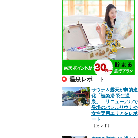
温泉レポート
サウナ＆露天が劇的進
化「極楽湯 羽生温
泉」！リニューアルで
登場のバレルサウナや
女性専用エリアをレポ
ート
（突レポ）