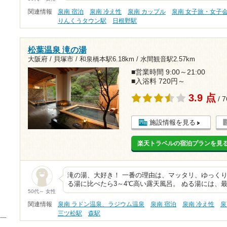
関連情報
泉南 宿泊
泉南 冷え性
泉南 カップル
泉南 女子旅・女子
りんくうタウン駅
日根野駅
松葉温泉 滝の湯
大阪府 / 貝塚市 /
和泉橋本駅6.18km
/
水間観音駅2.57km
■営業時間 9:00～21:00
■入浴料 720円～
3.9 点
/ 
施設情報を見る
楽天トラベルの宿泊プランを見
滝の湯、大好き！ 一番の理由は、マッタリ、ゆっくり
る湯に比べたら3～4℃高い露天風呂。 ぬる湯には、
50代～ 女性
関連情報
泉南 ラドン温泉、ラジウム温泉
泉南 宿泊
泉南 冷え性
泉
三ツ松駅
森駅