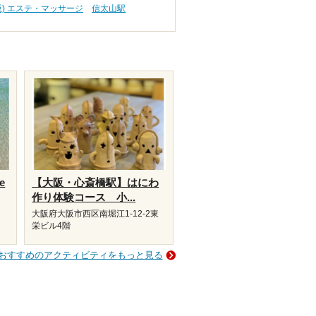
阪) エステ・マッサージ
信太山駅
e
【大阪・心斎橋駅】はにわ
作り体験コース 小...
大阪府大阪市西区南堀江1-12-2東
栄ビル4階
おすすめのアクティビティをもっと見る