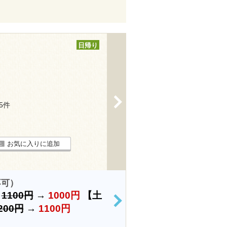
日帰り
>
85件
お気に入りに追加
不可）
）
1100円
→
1000円
【土
>
200円
→
1100円