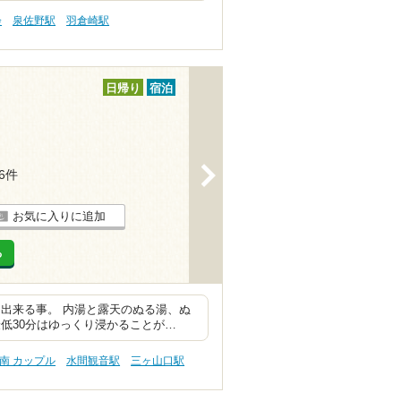
会
泉佐野駅
羽倉崎駅
日帰り
宿泊
>
76件
お気に入りに追加
る
出来る事。 内湯と露天のぬる湯、ぬ
最低30分はゆっくり浸かることが…
南 カップル
水間観音駅
三ヶ山口駅