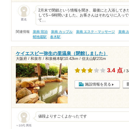
2月末で閉鎖という情報を聞き、最後にと入浴してき
して5～6時間いました。お客さんはそれなりに入っ
匿名
て…
関連情報
泉南 宿泊
泉南 カップル
泉南 エステ・マッサージ
泉南 
蛸地蔵駅
春木駅
ケイエスビー弥生の里温泉（閉館しました）
大阪府 / 和泉市 /
和泉橋本駅10.42km
/
信太山駅231m
3.4 点
/ 
施設情報を見る
値段よりすごくよかったです
～10代 男性