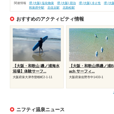
関連情報
堺 (大阪) 塩化物泉
堺 (大阪) 宿泊
堺 (大阪) 冷え性
堺 (大
和泉府中駅
北信太駅
北助松駅
おすすめのアクティビティ情報
【大阪・和歌山 磯ノ浦海水
【大阪・和歌山県磯ノ浦B
浴場】体験サーフ...
ach サーフィ...
大阪府泉大津市曽根町2-1-11
大阪府泉佐野市中1433-1
ニフティ温泉ニュース