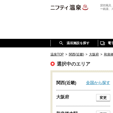
貸切風呂
ー銭湯、
温浴施設を探す
電
温泉TOP
>
関西(近畿)
>
大阪府
>
和泉
選択中のエリア
全国から探す
関西(近畿)
大阪府
変更