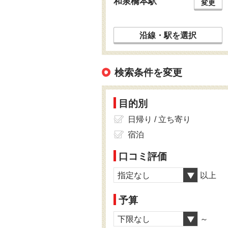
和泉橋本駅
変更
沿線・駅を選択
検索条件を変更
目的別
日帰り / 立ち寄り
宿泊
口コミ評価
指定なし
以上
予算
下限なし
～