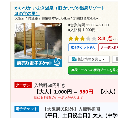
かいづか いぶき温泉（旧 かいづか温泉リゾート
ほの字の里）
大阪府 / 貝塚市 /
和泉橋本駅8.04km
/
水間観音駅4.45km
■営業時間 12:00～21:00
■入浴料 1,000円～
3.3 点
/ 
電子チケットあり
クーポンあ
施設情報を見る
楽天トラベルの宿泊プランを見
入館料50円引き
クーポン
【大人】
1,000円
→
950円
【小人
他にも1種類のクーポンがあります
【大阪府民以外】入館料割引
電子チケット
【平日、土日祝全日】大人（中