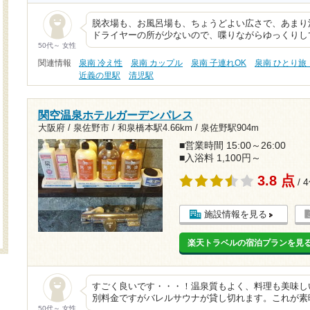
脱衣場も、お風呂場も、ちょうどよい広さで、あまり
ドライヤーの所が少ないので、喋りながらゆっくりし
50代～ 女性
関連情報
泉南 冷え性
泉南 カップル
泉南 子連れOK
泉南 ひとり旅
近義の里駅
清児駅
関空温泉ホテルガーデンパレス
大阪府 / 泉佐野市 /
和泉橋本駅4.66km
/
泉佐野駅904m
■営業時間 15:00～26:00
■入浴料 1,100円～
3.8 点
/ 
施設情報を見る
楽天トラベルの宿泊プランを見
すごく良いです・・・！温泉質もよく、料理も美味し
別料金ですがバレルサウナが貸し切れます。これが素
50代～ 女性