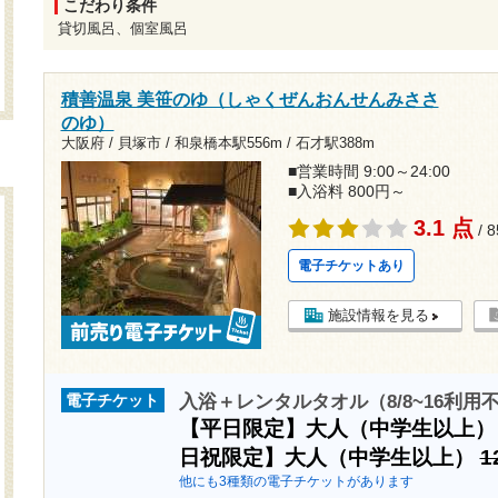
こだわり条件
貸切風呂、個室風呂
積善温泉 美笹のゆ（しゃくぜんおんせんみささ
のゆ）
大阪府 / 貝塚市 /
和泉橋本駅556m
/
石才駅388m
■営業時間 9:00～24:00
■入浴料 800円～
3.1 点
/ 
電子チケットあり
施設情報を見る
入浴＋レンタルタオル（8/8~16利用
電子チケット
【平日限定】大人（中学生以上
日祝限定】大人（中学生以上）
1
他にも3種類の電子チケットがあります