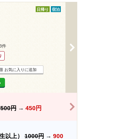
日帰り
宿泊
33件
>
り
お気に入りに追加
る
>
】
500円
→
450円
学生以上）
1000円
→
900