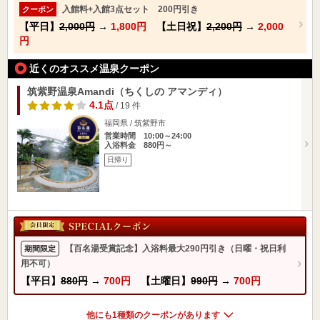
入館料+入館3点セット 200円引き
クーポン
【平日】
2,000円
→
1,800円
【土日祝】
2,200円
→
2,000
円
近くのオススメ温泉クーポン
筑紫野温泉Amandi（ちくしの アマンディ）
4.1点
/ 19 件
福岡県 / 筑紫野市
営業時間 10:00～24:00
入浴料金 880円～
日帰り
【百名湯受賞記念】入浴料最大290円引き（日曜・祝日利
期間限定
用不可）
【平日】
880円
→
700円
【土曜日】
990円
→
700円
他にも1種類のクーポンがあります