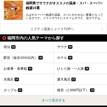
常連客で賑わっています。
福岡県でサウナがオススメの温泉・スパ・スーパー
銭湯10選
そこで今回は、ニフティ温泉ライターである筆者が現地体
験。超人気の岩盤房(岩盤浴)をはじめ、スパ＆サウナ・アミ
もはやスーパー銭湯や温泉、スパに欠かせない要素となって
ューズメント・宿泊施設・グルメ・その他施設まで、多彩な
いるサウナ。ドライサウナにスチームサウナ、塩サウナな
る全貌と魅力を徹底紹介します！
ど、いくつか異なるタイプが楽しめたり、水風呂や外気浴ス
ペース、ロウリュウなど、心ゆくまで楽しむためのサービス
が充実した施設も多くみられます。
ニフティ温泉ニュースTOPへ
今回はそんなサウナにこだわった、福岡県内のオススメ温
泉・銭湯・スパを10件紹介したいと思います！
福岡市内の人気テーマから探す
宿泊
サウナ
54
49
駅近（徒歩10分以内）
ホテル
44
42
お食事・食事処
ひとり旅・一人旅
34
26
水風呂
露天風呂
24
23
カップル
格安（1,000円以下）
22
19
すべて表示する