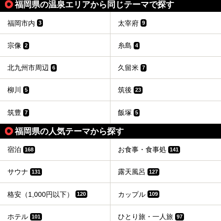
福岡県の温泉エリアから同じテーマで探す
福岡市内
太宰府
3
9
宗像
糸島
2
4
北九州市周辺
久留米
6
7
柳川
筑後
5
23
筑豊
飯塚
7
5
福岡県の人気テーマから探す
宿泊
お食事・食事処
168
141
サウナ
露天風呂
131
127
格安（1,000円以下）
カップル
120
109
ホテル
ひとり旅・一人旅
101
97