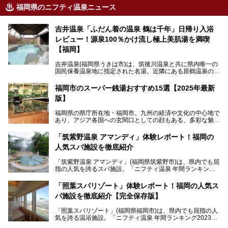
福岡県のニフティ温泉ニュース
吉井温泉「ふだん着の温泉 鶴は千年」日帰り入浴
レビュー！源泉100％かけ流し極上美肌湯を満喫
【福岡】
吉井温泉(福岡県うきは市)は、筑後川温泉と共に県内唯一の
国民保養温泉地に指定された名湯。近隣にある原鶴温泉の観
光地風情と異なり、長閑な田園地帯に佇む小さな温泉地で
す。
福岡市のスーパー銭湯おすすめ15選【2025年最新
版】
「ふだん着の温泉 鶴は千年」は、吉井温泉にある日帰り入
浴施設。源泉100％かけ流しの極上美肌湯を楽しめ、近隣の
福岡県の県庁所在地・福岡市。九州の経済や文化の中心地で
住民や温泉ファンに愛され続けています。今回は筆者自ら日
あり、アジア各国への玄関口としての顔もある、多彩な魅力
帰り入浴し、自慢の温泉を中心に詳細レビューします！
をもつ大都市です。
「筑紫野温泉 アマンディ」体験レポート！福岡の
そんな福岡市は、スーパー銭湯も多種多彩。玄界灘を眺めら
人気スパ施設を徹底紹介
れるリゾート気分満点のスーパー銭湯から、繁華街近くのレ
トロな銭湯、泉質自慢の天然温泉まで、福岡市で行ってみた
「筑紫野温泉 アマンディ」(福岡県筑紫野市)は、県内でも屈
いスーパー銭湯を一挙ご紹介します。
指の人気を誇るスパ施設。「ニフティ温泉 年間ランキング2
022」では、福岡県岩盤浴部門第１位を獲得。いつも多くの
入浴客で賑わっています。
「照葉スパリゾート」体験レポート！福岡の人気ス
パ施設を徹底紹介【完全保存版】
そこで今回は、ニフティ温泉ライターである筆者が現地訪
問。週替わりで男女入替制の温泉・サウナや岩盤浴・VIPル
「照葉スパリゾート」(福岡県福岡市)は、県内でも屈指の人
ーム・併設するレストランを体験し、それらの全貌を徹底紹
気を誇る温浴施設。「ニフティ温泉 年間ランキング2023」
介します！
では福岡県総合第３位を獲得し、平日・土日を問わず多くの