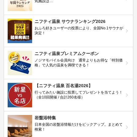
気施設は…
ニフティ温泉 サウナランキング2026
おふろ好きユーザーの投票により、全国No.1サウナが
決定！
ニフティ温泉プレミアムクーポン
ノジマモバイル会員向け 通常よりもお得な「特別価
格」で人気の温泉を満喫できる！
【ニフティ温泉 百名湯2026】
行ってみたい施設に投票してプレゼントを当てよう！
（全10回開催 / 合計260名様）
岩盤浴特集
日本全国の岩盤浴情報だけをピックアップ。まとめて
検索！