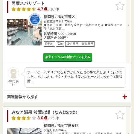
照葉スパリゾート
お気に入
りに追加
4.7点
/ 10 件
福岡県 / 福岡市東区
香椎花園前駅1.75km
◆博多・天神・香椎を巡回する無料バスあり ◆最寄りバス
停「総合体育…
営業時間 8:00～26:00
入浴料金 990円～
日帰り
宿泊
貸切風呂、個室風呂
楽天トラベルの宿泊プランを見る
ボードゲームエリアなるものが出来たとの事で久しぶりに行きま
した。 久しぶりに行くとやっぱり良いなぁーと思いながら別館1
階…
40代 男
性
関連情報から探す
みなと温泉 波葉の湯（なみはのゆ）
お気に入
りに追加
3.6点
/ 25 件
福岡県 / 福岡市博多区
呉服町駅1.26km
・福岡IC、大宰府IC、香椎方面より 福岡都市高速、築港