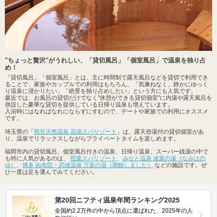
"ちょっと贅沢"がうれしい、「貸切風呂」「個室風呂」で温泉を独り占
め！
「貸切風呂」「個室風呂」とは、主に時間制で露天風呂などを貸切で利用でき
ることで、家族やカップルでの利用はもちろん、「気兼ねなく、静かにゆっく
り温泉に浸かりたい」「絶景を独り占めしたい」という方にも人気です。
最近では、お風呂の貸切だけでなく"休憩ができる貸切個室"に内湯や露天風呂を
併設した豪華な貸切を提供している日帰り温泉も増えています。
入浴時にはなればなれにならずにすむので、デートや家族での利用にオススメ
です。
埼玉県の「
熊谷天然温泉 花湯スパリゾート
」は、露天壺湯付の貸切個室があ
り、温泉でリラックスしながらプライベートタイムを楽しめます。
福岡市内の貸切風呂、個室風呂付きの温泉、日帰り温泉、スーパー銭湯の中で
も特に人気があるのは、
照葉スパリゾート
、
みなと温泉 波葉の湯（なみはの
ゆ）
、
博多 由布院・武雄温泉 万葉の湯（閉館しました）
などの施設です。ぜ
ひ一度は足を運んでみてください。
第20回ニフティ温泉年間ランキング2025
全国約2.2万件の中から頂点に選ばれた、2025年の人