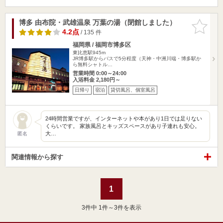
博多 由布院・武雄温泉 万葉の湯（閉館しました）
お気に入
りに追加
4.2点
/ 135 件
福岡県 / 福岡市博多区
東比恵駅945m
JR博多駅からバスで5分程度（天神・中洲川端・博多駅か
ら無料シャトル…
営業時間 0:00～24:00
入浴料金 2,180円～
日帰り
宿泊
貸切風呂、個室風呂
24時間営業ですが、インターネットや本があり1日では足りない
くらいです。 家族風呂とキッズスペースがあり子連れも安心。
大…
匿名
関連情報から探す
1
3
件中 1件～3件を表示