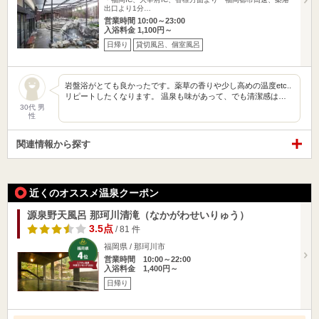
出口より1分…
営業時間 10:00～23:00
入浴料金 1,100円～
日帰り
貸切風呂、個室風呂
岩盤浴がとても良かったです。薬草の香りや少し高めの温度etc..
リピートしたくなります。 温泉も味があって、でも清潔感は…
30代 男
性
関連情報から探す
近くのオススメ温泉クーポン
源泉野天風呂 那珂川清滝（なかがわせいりゅう）
3.5点
/ 81 件
福岡県 / 那珂川市
営業時間 10:00～22:00
入浴料金 1,400円～
日帰り