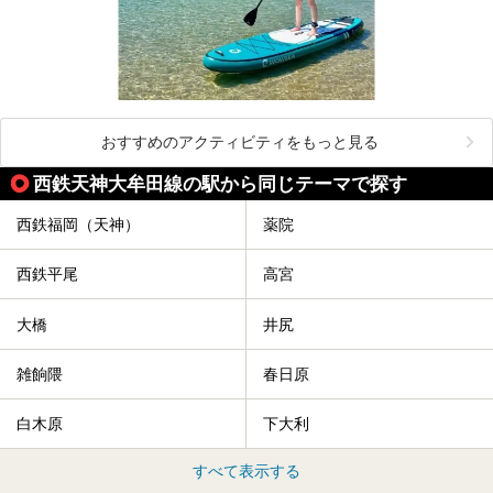
おすすめのアクティビティをもっと見る
西鉄天神大牟田線の駅から同じテーマで探す
西鉄福岡（天神）
薬院
西鉄平尾
高宮
大橋
井尻
雑餉隈
春日原
白木原
下大利
すべて表示する