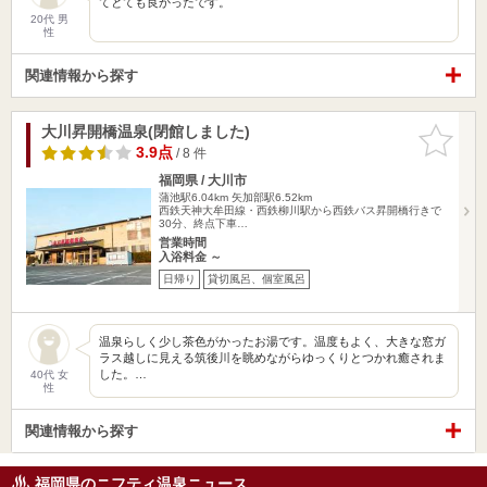
てとても良かったです。
20代 男
性
関連情報から探す
大川昇開橋温泉(閉館しました)
お気に入
りに追加
3.9点
/ 8 件
福岡県 / 大川市
蒲池駅6.04km
矢加部駅6.52km
西鉄天神大牟田線・西鉄柳川駅から西鉄バス昇開橋行きで
30分、終点下車…
営業時間
入浴料金 ～
日帰り
貸切風呂、個室風呂
温泉らしく少し茶色がかったお湯です。温度もよく、大きな窓ガ
ラス越しに見える筑後川を眺めながらゆっくりとつかれ癒されま
した。…
40代 女
性
関連情報から探す
福岡県のニフティ温泉ニュース