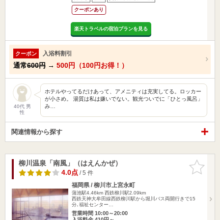
クーポンあり
楽天トラベルの宿泊プランを見る
入浴料割引
クーポン
通常
600円
→
500円（100円お得！）
ホテルやってるだけあって、アメニティは充実してる。ロッカー
が小さめ。 湯質は私は嫌いでない。観光ついでに「ひとっ風呂」
み…
40代 男
性
関連情報から探す
柳川温泉「南風」（はえんかぜ）
お気に入
りに追加
4.0点
/ 5 件
福岡県 / 柳川市上宮永町
蒲池駅4.46km
西鉄柳川駅2.09km
西鉄天神大牟田線西鉄柳川駅から堀川バス両開行きで15
分､福祉センター…
営業時間 10:00～20:00
入浴料金 410円～