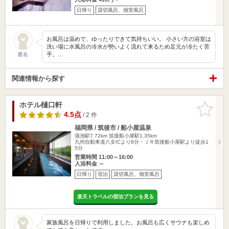
日帰り
貸切風呂、個室風呂
お風呂は温めで、ゆったりできて気持ちいい。 小さい方の浴室は
洗い場に水風呂の冷水が勢いよく流れて来るため足元が冷たく苦
手。…
匿名
関連情報から探す
ホテル樋口軒
お気に入
りに追加
4.5点
/ 2 件
福岡県 / 筑後市 / 船小屋温泉
蒲池駅7.72km
筑後船小屋駅1.35km
九州自動車道八女ICより8分・ＪＲ筑後船小屋駅より徒歩1
5分
営業時間 11:00～16:00
入浴料金 ～
日帰り
宿泊
貸切風呂、個室風呂
楽天トラベルの宿泊プランを見る
家族風呂を日帰りで利用しました。お風呂も広くサウナも楽しめ