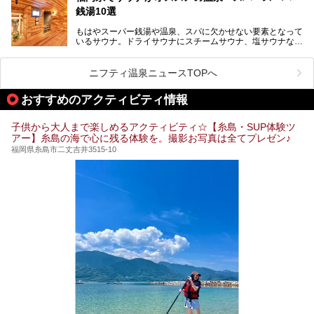
銭湯10選
そこで今回は、ニフティ温泉ライターである筆者が現地体
験。超人気の岩盤房(岩盤浴)をはじめ、スパ＆サウナ・アミ
もはやスーパー銭湯や温泉、スパに欠かせない要素となって
ューズメント・宿泊施設・グルメ・その他施設まで、多彩な
いるサウナ。ドライサウナにスチームサウナ、塩サウナな
る全貌と魅力を徹底紹介します！
ど、いくつか異なるタイプが楽しめたり、水風呂や外気浴ス
ペース、ロウリュウなど、心ゆくまで楽しむためのサービス
が充実した施設も多くみられます。
ニフティ温泉ニュースTOPへ
今回はそんなサウナにこだわった、福岡県内のオススメ温
泉・銭湯・スパを10件紹介したいと思います！
おすすめのアクティビティ情報
子供から大人まで楽しめるアクティビティ☆【糸島・SUP体験ツ
アー】糸島の海で心に残る体験を。撮影お写真は全てプレゼン♪
福岡県糸島市二丈吉井3515-10