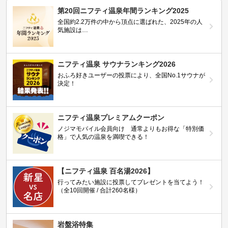
第20回ニフティ温泉年間ランキング2025
全国約2.2万件の中から頂点に選ばれた、2025年の人
気施設は…
ニフティ温泉 サウナランキング2026
おふろ好きユーザーの投票により、全国No.1サウナが
決定！
ニフティ温泉プレミアムクーポン
ノジマモバイル会員向け 通常よりもお得な「特別価
格」で人気の温泉を満喫できる！
【ニフティ温泉 百名湯2026】
行ってみたい施設に投票してプレゼントを当てよう！
（全10回開催 / 合計260名様）
岩盤浴特集