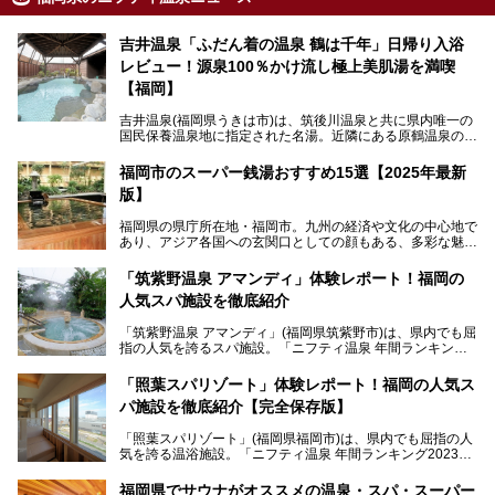
吉井温泉「ふだん着の温泉 鶴は千年」日帰り入浴
レビュー！源泉100％かけ流し極上美肌湯を満喫
【福岡】
吉井温泉(福岡県うきは市)は、筑後川温泉と共に県内唯一の
国民保養温泉地に指定された名湯。近隣にある原鶴温泉の観
光地風情と異なり、長閑な田園地帯に佇む小さな温泉地で
す。
福岡市のスーパー銭湯おすすめ15選【2025年最新
版】
「ふだん着の温泉 鶴は千年」は、吉井温泉にある日帰り入
浴施設。源泉100％かけ流しの極上美肌湯を楽しめ、近隣の
福岡県の県庁所在地・福岡市。九州の経済や文化の中心地で
住民や温泉ファンに愛され続けています。今回は筆者自ら日
あり、アジア各国への玄関口としての顔もある、多彩な魅力
帰り入浴し、自慢の温泉を中心に詳細レビューします！
をもつ大都市です。
「筑紫野温泉 アマンディ」体験レポート！福岡の
そんな福岡市は、スーパー銭湯も多種多彩。玄界灘を眺めら
人気スパ施設を徹底紹介
れるリゾート気分満点のスーパー銭湯から、繁華街近くのレ
トロな銭湯、泉質自慢の天然温泉まで、福岡市で行ってみた
「筑紫野温泉 アマンディ」(福岡県筑紫野市)は、県内でも屈
いスーパー銭湯を一挙ご紹介します。
指の人気を誇るスパ施設。「ニフティ温泉 年間ランキング2
022」では、福岡県岩盤浴部門第１位を獲得。いつも多くの
入浴客で賑わっています。
「照葉スパリゾート」体験レポート！福岡の人気ス
パ施設を徹底紹介【完全保存版】
そこで今回は、ニフティ温泉ライターである筆者が現地訪
問。週替わりで男女入替制の温泉・サウナや岩盤浴・VIPル
「照葉スパリゾート」(福岡県福岡市)は、県内でも屈指の人
ーム・併設するレストランを体験し、それらの全貌を徹底紹
気を誇る温浴施設。「ニフティ温泉 年間ランキング2023」
介します！
では福岡県総合第３位を獲得し、平日・土日を問わず多くの
常連客で賑わっています。
福岡県でサウナがオススメの温泉・スパ・スーパー