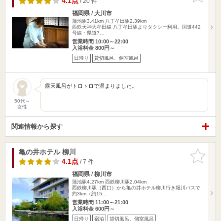
4.1点
/ 20 件
福岡県 / 大川市
蒲池駅3.41km
八丁牟田駅2.39km
西鉄天神大牟田線 八丁牟田駅よりタクシー利用。国道442
号線・県道7…
営業時間 10:00～22:00
入浴料金 800円～
日帰り
貸切風呂、個室風呂
露天風呂がトロトロで温まりました。
50代～
女性
関連情報から探す
亀の井ホテル 柳川
お気に入
りに追加
4.1点
/ 7 件
福岡県 / 柳川市
蒲池駅4.27km
西鉄柳川駅2.04km
西鉄柳川駅（西口）から亀の井ホテル柳川行き堀川バスで
約3km（約15…
営業時間 11:00～21:00
入浴料金 600円～
日帰り
宿泊
貸切風呂、個室風呂