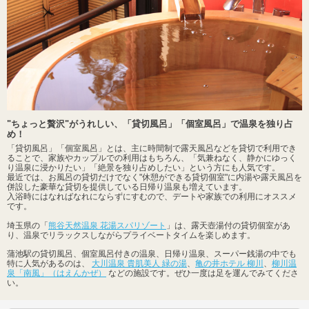
"ちょっと贅沢"がうれしい、「貸切風呂」「個室風呂」で温泉を独り占
め！
「貸切風呂」「個室風呂」とは、主に時間制で露天風呂などを貸切で利用でき
ることで、家族やカップルでの利用はもちろん、「気兼ねなく、静かにゆっく
り温泉に浸かりたい」「絶景を独り占めしたい」という方にも人気です。
最近では、お風呂の貸切だけでなく"休憩ができる貸切個室"に内湯や露天風呂を
併設した豪華な貸切を提供している日帰り温泉も増えています。
入浴時にはなればなれにならずにすむので、デートや家族での利用にオススメ
です。
埼玉県の「
熊谷天然温泉 花湯スパリゾート
」は、露天壺湯付の貸切個室があ
り、温泉でリラックスしながらプライベートタイムを楽しめます。
蒲池駅の貸切風呂、個室風呂付きの温泉、日帰り温泉、スーパー銭湯の中でも
特に人気があるのは、
大川温泉 貴肌美人 緑の湯
、
亀の井ホテル 柳川
、
柳川温
泉「南風」（はえんかぜ）
などの施設です。ぜひ一度は足を運んでみてくださ
い。