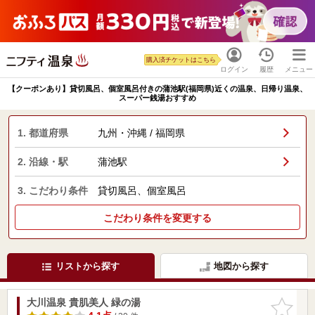
購入済チケットはこちら
ログイン
履歴
メニュー
【クーポンあり】貸切風呂、個室風呂付きの蒲池駅(福岡県)近くの温泉、日帰り温泉、
スーパー銭湯おすすめ
1. 都道府県
九州・沖縄 / 福岡県
2. 沿線・駅
蒲池駅
3. こだわり条件
貸切風呂、個室風呂
こだわり条件を変更する
リストから探す
地図から探す
大川温泉 貴肌美人 緑の湯
お気に入
りに追加