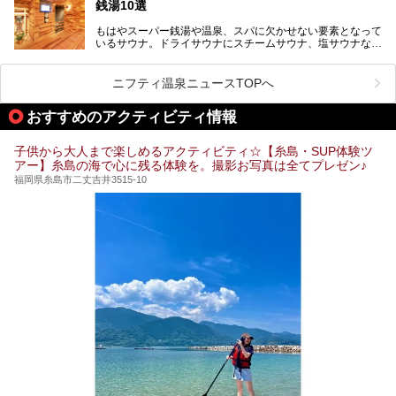
銭湯10選
そこで今回は、ニフティ温泉ライターである筆者が現地体
験。超人気の岩盤房(岩盤浴)をはじめ、スパ＆サウナ・アミ
もはやスーパー銭湯や温泉、スパに欠かせない要素となって
ューズメント・宿泊施設・グルメ・その他施設まで、多彩な
いるサウナ。ドライサウナにスチームサウナ、塩サウナな
る全貌と魅力を徹底紹介します！
ど、いくつか異なるタイプが楽しめたり、水風呂や外気浴ス
ペース、ロウリュウなど、心ゆくまで楽しむためのサービス
が充実した施設も多くみられます。
ニフティ温泉ニュースTOPへ
今回はそんなサウナにこだわった、福岡県内のオススメ温
泉・銭湯・スパを10件紹介したいと思います！
おすすめのアクティビティ情報
子供から大人まで楽しめるアクティビティ☆【糸島・SUP体験ツ
アー】糸島の海で心に残る体験を。撮影お写真は全てプレゼン♪
福岡県糸島市二丈吉井3515-10