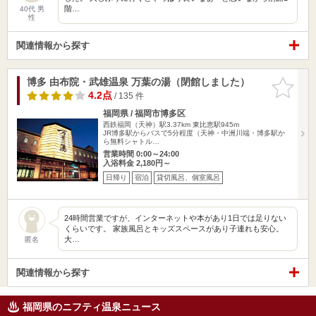
階…
40代 男
性
関連情報から探す
博多 由布院・武雄温泉 万葉の湯（閉館しました）
お気に入
りに追加
4.2点
/ 135 件
福岡県 / 福岡市博多区
西鉄福岡（天神）駅3.37km
東比恵駅945m
JR博多駅からバスで5分程度（天神・中洲川端・博多駅か
ら無料シャトル…
営業時間 0:00～24:00
入浴料金 2,180円～
日帰り
宿泊
貸切風呂、個室風呂
24時間営業ですが、インターネットや本があり1日では足りない
くらいです。 家族風呂とキッズスペースがあり子連れも安心。
大…
匿名
関連情報から探す
福岡県のニフティ温泉ニュース