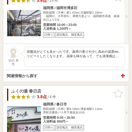
3.6点
/ 25 件
福岡県 / 福岡市博多区
西鉄福岡（天神）駅1.62km
呉服町駅1.26km
・福岡IC、大宰府IC、香椎方面より 福岡都市高速、築港
出口より1分…
営業時間 10:00～23:00
入浴料金 1,100円～
日帰り
貸切風呂、個室風呂
岩盤浴がとても良かったです。薬草の香りや少し高めの温度etc..
リピートしたくなります。 温泉も味があって、でも清潔感は…
30代 男
性
関連情報から探す
ふくの湯 春日店
お気に入
りに追加
3.8点
/ 4 件
福岡県 / 春日市
西鉄福岡（天神）駅8.19km
博多南駅1.11km
昇町交番前バス亭下車徒歩10分
営業時間 9:00～26:50
入浴料金 850円～
日帰り
貸切風呂、個室風呂