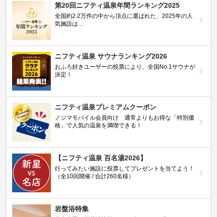
第20回ニフティ温泉年間ランキング2025
全国約2.2万件の中から頂点に選ばれた、2025年の人
気施設は…
ニフティ温泉 サウナランキング2026
おふろ好きユーザーの投票により、全国No.1サウナが
決定！
ニフティ温泉プレミアムクーポン
ノジマモバイル会員向け 通常よりもお得な「特別価
格」で人気の温泉を満喫できる！
【ニフティ温泉 百名湯2026】
行ってみたい施設に投票してプレゼントを当てよう！
（全10回開催 / 合計260名様）
岩盤浴特集