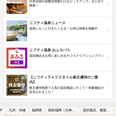
日本全国の岩盤浴情報だけをピックアップ。まとめて
検索！
ニフティ温泉ニュース
温泉にもっと行きたくなる！お得な情報を掲載中
ニフティ温泉 おふろパス
温浴施設をお得に楽しめるサブスクリプションプラン
【ニフティライフスタイル株主優待のご案
内】
株主優待制度で人気の温浴施設に行こう！対象施設が
拡充されました！
P
九州・沖縄
福岡県
西鉄福岡（天神）駅
貸切風呂、個室風呂付きの西鉄福岡（天神）駅近くの温泉、日帰り温泉、スーパー銭湯おすすめ