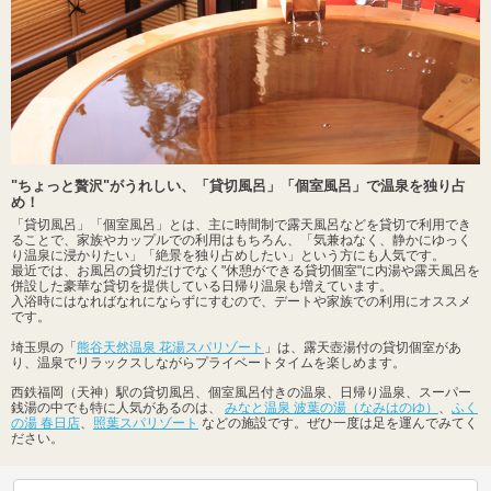
"ちょっと贅沢"がうれしい、「貸切風呂」「個室風呂」で温泉を独り占
め！
「貸切風呂」「個室風呂」とは、主に時間制で露天風呂などを貸切で利用でき
ることで、家族やカップルでの利用はもちろん、「気兼ねなく、静かにゆっく
り温泉に浸かりたい」「絶景を独り占めしたい」という方にも人気です。
最近では、お風呂の貸切だけでなく"休憩ができる貸切個室"に内湯や露天風呂を
併設した豪華な貸切を提供している日帰り温泉も増えています。
入浴時にはなればなれにならずにすむので、デートや家族での利用にオススメ
です。
埼玉県の「
熊谷天然温泉 花湯スパリゾート
」は、露天壺湯付の貸切個室があ
り、温泉でリラックスしながらプライベートタイムを楽しめます。
西鉄福岡（天神）駅の貸切風呂、個室風呂付きの温泉、日帰り温泉、スーパー
銭湯の中でも特に人気があるのは、
みなと温泉 波葉の湯（なみはのゆ）
、
ふく
の湯 春日店
、
照葉スパリゾート
などの施設です。ぜひ一度は足を運んでみてく
ださい。