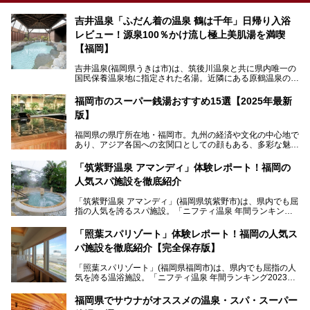
吉井温泉「ふだん着の温泉 鶴は千年」日帰り入浴
レビュー！源泉100％かけ流し極上美肌湯を満喫
【福岡】
吉井温泉(福岡県うきは市)は、筑後川温泉と共に県内唯一の
国民保養温泉地に指定された名湯。近隣にある原鶴温泉の観
光地風情と異なり、長閑な田園地帯に佇む小さな温泉地で
す。
福岡市のスーパー銭湯おすすめ15選【2025年最新
版】
「ふだん着の温泉 鶴は千年」は、吉井温泉にある日帰り入
浴施設。源泉100％かけ流しの極上美肌湯を楽しめ、近隣の
福岡県の県庁所在地・福岡市。九州の経済や文化の中心地で
住民や温泉ファンに愛され続けています。今回は筆者自ら日
あり、アジア各国への玄関口としての顔もある、多彩な魅力
帰り入浴し、自慢の温泉を中心に詳細レビューします！
をもつ大都市です。
「筑紫野温泉 アマンディ」体験レポート！福岡の
そんな福岡市は、スーパー銭湯も多種多彩。玄界灘を眺めら
人気スパ施設を徹底紹介
れるリゾート気分満点のスーパー銭湯から、繁華街近くのレ
トロな銭湯、泉質自慢の天然温泉まで、福岡市で行ってみた
「筑紫野温泉 アマンディ」(福岡県筑紫野市)は、県内でも屈
いスーパー銭湯を一挙ご紹介します。
指の人気を誇るスパ施設。「ニフティ温泉 年間ランキング2
022」では、福岡県岩盤浴部門第１位を獲得。いつも多くの
入浴客で賑わっています。
「照葉スパリゾート」体験レポート！福岡の人気ス
パ施設を徹底紹介【完全保存版】
そこで今回は、ニフティ温泉ライターである筆者が現地訪
問。週替わりで男女入替制の温泉・サウナや岩盤浴・VIPル
「照葉スパリゾート」(福岡県福岡市)は、県内でも屈指の人
ーム・併設するレストランを体験し、それらの全貌を徹底紹
気を誇る温浴施設。「ニフティ温泉 年間ランキング2023」
介します！
では福岡県総合第３位を獲得し、平日・土日を問わず多くの
常連客で賑わっています。
福岡県でサウナがオススメの温泉・スパ・スーパー