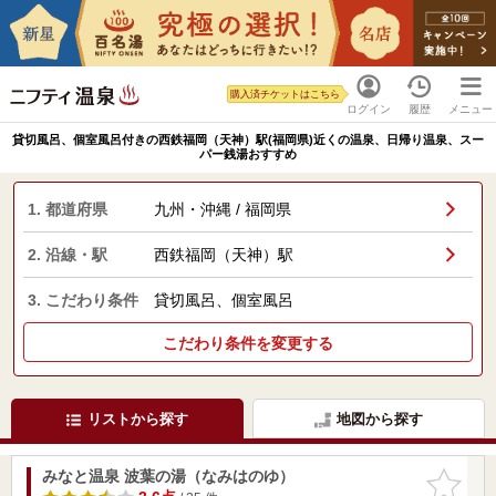
購入済チケットはこちら
ログイン
履歴
メニュー
貸切風呂、個室風呂付きの西鉄福岡（天神）駅(福岡県)近くの温泉、日帰り温泉、スー
パー銭湯おすすめ
1. 都道府県
九州・沖縄 / 福岡県
2. 沿線・駅
西鉄福岡（天神）駅
3. こだわり条件
貸切風呂、個室風呂
こだわり条件を変更する
リストから探す
地図から探す
みなと温泉 波葉の湯（なみはのゆ）
お気に入
りに追加