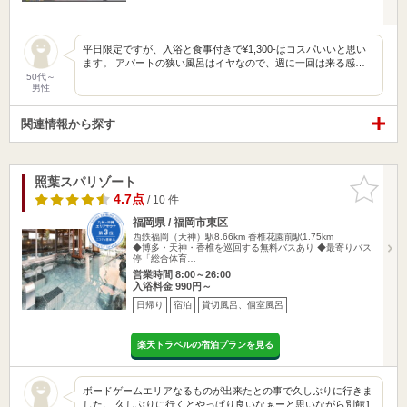
平日限定ですが、入浴と食事付きで¥1,300-はコスパいいと思い
ます。 アパートの狭い風呂はイヤなので、週に一回は来る感…
50代～
男性
関連情報から探す
照葉スパリゾート
お気に入
りに追加
4.7点
/ 10 件
福岡県 / 福岡市東区
西鉄福岡（天神）駅8.66km
香椎花園前駅1.75km
◆博多・天神・香椎を巡回する無料バスあり ◆最寄りバス
停「総合体育…
営業時間 8:00～26:00
入浴料金 990円～
日帰り
宿泊
貸切風呂、個室風呂
楽天トラベルの宿泊プランを見る
ボードゲームエリアなるものが出来たとの事で久しぶりに行きま
した。 久しぶりに行くとやっぱり良いなぁーと思いながら別館1