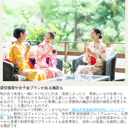
貸切個室や女子会プランがある施設も
気の合う友達と一緒にスパなどに行き、温泉に入ったり、美味しいものを食べた
り、エステを受けたりするのはとても楽しいもの。つい盛り上がってしまうことも
あるので、できればそういった客層にあった雰囲気の施設や貸切の個室が用意され
ているところ選びたいものです。
そんな女性のグループ利用にピッタリなのが
「横浜天然温泉SPA EAS（スパ イア
ス）」
。館内にはフォトジェニックな「女性専用 貸切個室プレミアムルーム」を用
意。女性専用リラクセーションルーム「ヴィーナスラウンジ」は女性浴室のロッカ
ーから直通で利用可能でブランケットも女性専用と、女性への気遣いを随所に感じ
る施設です。