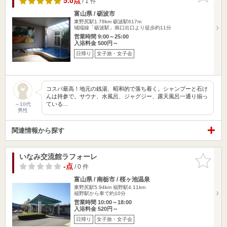
5.0点
/ 1 件
富山県 / 砺波市
東野尻駅1.78km
砺波駅617m
城端線「砺波駅」南口出口より徒歩約11分
営業時間 9:00～25:00
入浴料金 500円～
日帰り
女子旅・女子会
コスパ最高！地元の銭湯、昭和的で落ち着く。シャンプーと石け
んは持参で。サウナ、水風呂、ジャグジー、露天風呂一通り揃っ
ている…
～10代
男性
関連情報から探す
いなみ交流館ラフォーレ
お気に入
りに追加
-点
/ 0 件
富山県 / 南栃市 / 桜ヶ池温泉
東野尻駅5.94km
福野駅4.11km
福野駅から車で約10分
営業時間 10:00～18:00
入浴料金 520円～
日帰り
女子旅・女子会