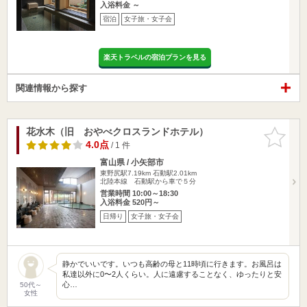
入浴料金 ～
宿泊
女子旅・女子会
楽天トラベルの宿泊プランを見る
関連情報から探す
花水木（旧 おやべクロスランドホテル）
お気に入
りに追加
4.0点
/ 1 件
富山県 / 小矢部市
東野尻駅7.19km
石動駅2.01km
北陸本線 石動駅から車で５分
営業時間 10:00～18:30
入浴料金 520円～
日帰り
女子旅・女子会
静かでいいです。いつも高齢の母と11時頃に行きます。お風呂は
私達以外に0〜2人くらい。人に遠慮することなく、ゆったりと安
心…
50代～
女性