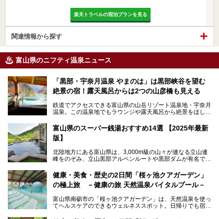
楽天トラベルの宿泊プランを見る
関連情報から探す
富山県のニフティ温泉ニュース
「黒部・宇奈月温泉 やまのは」は黒部峡谷を望む
絶景の宿！露天風呂からは2つの山彦橋も見える
鉄道でアクセスできる富山県の山岳リゾート温泉地・宇奈月
温泉。この温泉地でもラウンジや露天風呂から絶景をほしい
ままにする絶好の地に建つ宿がORIX HOTELS & RESORTS
の「黒部・宇奈月温泉 やまのは」。
富山県のスーパー銭湯おすすめ14選 【2025年最新
版】
自慢の眺望、温泉、居心地の良い客室、ビュッフェ式の食事
など、実際に泊まってみた体験を中心に詳しく紹介しちゃい
北陸地方にある富山県は、3,000m級の山々が連なる立山連
ます。日常から少し離れて、山懐で自然に癒されたいと思う
峰をのぞみ、立山黒部アルペンルートや黒部ダムが有名で
方にぴったりの温泉です。冬なら雪景色も絵になりますよ。
す。また、氷見港をはじめとする富山湾に揚がる、きときと
の（新鮮な）海の幸も見逃せません！
───
健康・美食・歴史の2日間「桜ヶ池クアガーデン」
提供元：オリックス・ホテルマネジメント株式会社【PR】
の極上旅 －健康の旅 天然温泉バイタルプール－
北陸新幹線が開業し、実は東京からも2時間ほどでアクセス
この記事は黒部・宇奈月温泉 やまのはのPR記事です。
できる富山県の、おすすめスーパー銭湯をご紹介します。質
富山県南砺市の「桜ヶ池クアガーデン」は、天然温泉を使っ
のいい天然温泉が豊富で、すぐにでも出かけたくなる施設が
てヘルスケアのできるウェルネススポット。日帰りでも宿泊
満載ですよ。
でも天然温泉バイタルプールやサウナ、露天風呂を利用でき