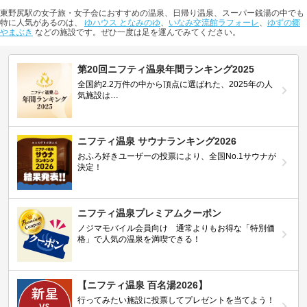
東野尻駅の女子旅・女子会におすすめの温泉、日帰り温泉、スーパー銭湯の中でも
特に人気があるのは、
ゆハウス となみのゆ
、
いなみ交流館ラフォーレ
、
ゆずの郷
やまぶき
などの施設です。ぜひ一度は足を運んでみてください。
第20回ニフティ温泉年間ランキング2025
全国約2.2万件の中から頂点に選ばれた、2025年の人
気施設は…
ニフティ温泉 サウナランキング2026
おふろ好きユーザーの投票により、全国No.1サウナが
決定！
ニフティ温泉プレミアムクーポン
ノジマモバイル会員向け 通常よりもお得な「特別価
格」で人気の温泉を満喫できる！
【ニフティ温泉 百名湯2026】
行ってみたい施設に投票してプレゼントを当てよう！