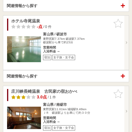
関連情報から探す
ホテル寺尾温泉
お気に入
りに追加
-点
/ 0 件
富山県 / 砺波市
東野尻駅7.37km
砺波駅7.37km
砺波駅から車で約15分
営業時間
入浴料金 ～
宿泊
女子旅・女子会
関連情報から探す
庄川峡長崎温泉 古民家の宿おかべ
お気に入
りに追加
3.0点
/ 1 件
富山県 / 南砺市
東野尻駅11.61km
城端駅8.46km
ＪＲ 砺波駅よりお車にて約３０分
営業時間
入浴料金 ～
宿泊
女子旅・女子会