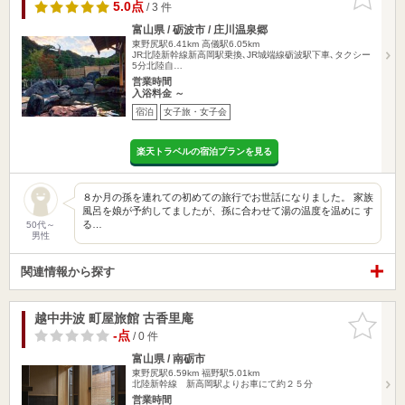
りに追加
5.0点
/ 3 件
富山県 / 砺波市 / 庄川温泉郷
東野尻駅6.41km
高儀駅6.05km
JR北陸新幹線新高岡駅乗換､JR城端線砺波駅下車､タクシー
5分北陸自…
営業時間
入浴料金 ～
宿泊
女子旅・女子会
楽天トラベルの宿泊プランを見る
８か月の孫を連れての初めての旅行でお世話になりました。 家族
風呂を娘が予約してましたが、孫に合わせて湯の温度を温めに す
る…
50代～
男性
関連情報から探す
越中井波 町屋旅館 古香里庵
お気に入
りに追加
-点
/ 0 件
富山県 / 南砺市
東野尻駅6.59km
福野駅5.01km
北陸新幹線 新高岡駅よりお車にて約２５分
営業時間