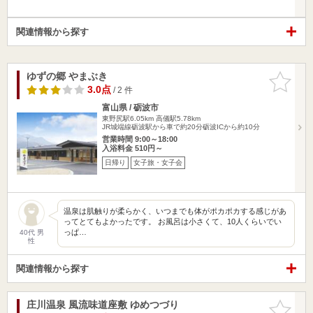
関連情報から探す
ゆずの郷 やまぶき
お気に入
りに追加
3.0点
/ 2 件
富山県 / 砺波市
東野尻駅6.05km
高儀駅5.78km
JR城端線砺波駅から車で約20分砺波ICから約10分
営業時間 9:00～18:00
入浴料金 510円～
日帰り
女子旅・女子会
温泉は肌触りが柔らかく、いつまでも体がポカポカする感じがあ
ってとてもよかったです。 お風呂は小さくて、10人くらいでい
っぱ…
40代 男
性
関連情報から探す
庄川温泉 風流味道座敷 ゆめつづり
お気に入