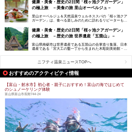
るので、ゆったり楽しみながら美しく健康に。
健康・美食・歴史の2日間「桜ヶ池クアガーデン」
の極上旅 －美食の旅 里山オーベルジュ－
そんな「桜ヶ池クアガーデン」の天然温泉バイタルプールと
大浴場・露天風呂を、宿泊して体験してきたので詳しくレポ
里山オーベルジュ＆天然温泉ウェルネススパの「桜ヶ池クア
ートしたいと思います。
ガーデン」は、食べる楽しみのために訪れるリピーターも多
い温泉です。館内のレストラン「ジョウハナーレ」では、
月、水はフレンチ、火、木は和食、土日はその両方がランチ
健康・美食・歴史の2日間「桜ヶ池クアガーデン」
とディナーで味わえます。オリジナルのスイーツも評判で
の極上旅 －歴史の旅 世界遺産「五箇山」－
す。
富山県南砺市は世界遺産である五箇山の合掌造り集落、日本
そんな「桜ヶ池クアガーデン」に宿泊して、食を満喫してき
遺産である「宮大工の鑿一丁から生まれた木彫刻美術館・井
たのでじっくりご紹介します！
波」、ユネスコ無形文化遺産 城端曳山祭で知られる越中の
小京都・城端と、とても魅力的な観光スポットがたくさんあ
ります。
ニフティ温泉ニュースTOPへ
城端の郊外に建つ里山オーベルジュ＆温泉ウェルネススパ
おすすめのアクティビティ情報
「桜ヶ池クアガーデン」に泊まって、歴史の旅にお出かけし
てみませんか？
【富山・射水市】初心者・親子におすすめ！富山の海ではじめて
のシュノーケリング体験
富山県富山市長附744-24