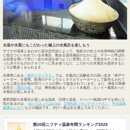
水温や水質にもこだわった極上の水風呂を楽しもう
サウナや温泉とあわせた温冷交代浴によって、免疫力の向上や自律神経の調整
に役立つといわれている水風呂。数ある温浴施設のなかには、チラ―と呼ばれ
る装置を用いて常に一定の水温を保つように管理したり、天然水やナノ水とい
った水そのもののクオリティに気を使うなど、こだわりの水風呂を提供すると
ころが数多くみられます。
兵庫県にある
「神戸クアハウス」
では、水風呂に抗酸化力の高い名水「神戸ウ
ォーター」を使用。飲用のナチュラルミネラルウォーターとして販売もされて
いる上質な水が毎分50リットルの勢いで放流されています。また、神奈川県横
浜市の
「満天の湯」
では、爽快感のある「ミント水風呂」という一風変わった
水風呂が楽しめます。
東野尻駅の水風呂が楽しめる温泉、日帰り温泉、スーパー銭湯の中でも特に人
気があるのは、
ゆハウス となみのゆ
、
37BASE（サンナナベース）
、
牛岳温泉
健康センター
などの施設です。ぜひ一度は足を運んでみてください。
第20回ニフティ温泉年間ランキング2025