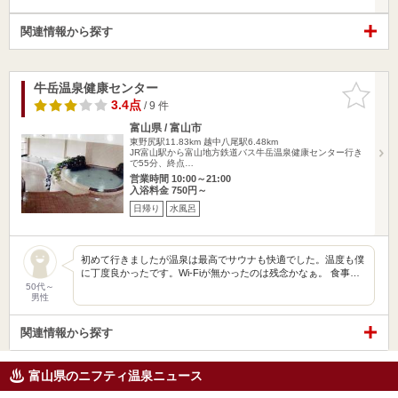
関連情報から探す
牛岳温泉健康センター
お気に入
りに追加
3.4点
/ 9 件
富山県 / 富山市
東野尻駅11.83km
越中八尾駅6.48km
JR富山駅から富山地方鉄道バス牛岳温泉健康センター行き
で55分、終点…
営業時間 10:00～21:00
入浴料金 750円～
日帰り
水風呂
初めて行きましたが温泉は最高でサウナも快適でした。温度も僕
に丁度良かったです。Wi-Fiが無かったのは残念かなぁ。 食事…
50代～
男性
関連情報から探す
富山県のニフティ温泉ニュース