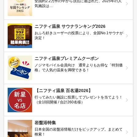
全国約2.2万件の中から頂点に選ばれた、2025年の人
気施設は…
ニフティ温泉 サウナランキング2026
おふろ好きユーザーの投票により、全国No.1サウナが
決定！
ニフティ温泉プレミアムクーポン
ノジマモバイル会員向け 通常よりもお得な「特別価
格」で人気の温泉を満喫できる！
【ニフティ温泉 百名湯2026】
行ってみたい施設に投票してプレゼントを当てよう！
（全10回開催 / 合計260名様）
岩盤浴特集
日本全国の岩盤浴情報だけをピックアップ。まとめて
検索！