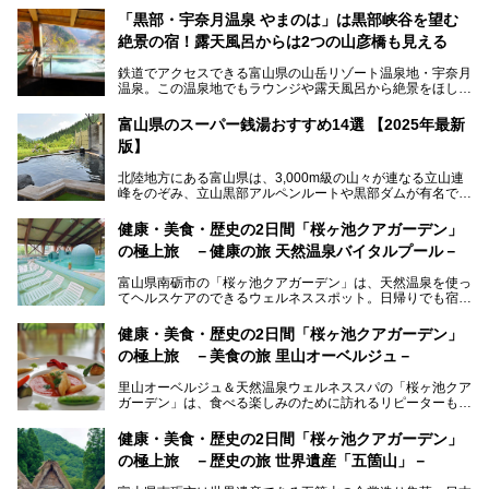
「黒部・宇奈月温泉 やまのは」は黒部峡谷を望む
絶景の宿！露天風呂からは2つの山彦橋も見える
鉄道でアクセスできる富山県の山岳リゾート温泉地・宇奈月
温泉。この温泉地でもラウンジや露天風呂から絶景をほしい
ままにする絶好の地に建つ宿がORIX HOTELS & RESORTS
の「黒部・宇奈月温泉 やまのは」。
富山県のスーパー銭湯おすすめ14選 【2025年最新
版】
自慢の眺望、温泉、居心地の良い客室、ビュッフェ式の食事
など、実際に泊まってみた体験を中心に詳しく紹介しちゃい
北陸地方にある富山県は、3,000m級の山々が連なる立山連
ます。日常から少し離れて、山懐で自然に癒されたいと思う
峰をのぞみ、立山黒部アルペンルートや黒部ダムが有名で
方にぴったりの温泉です。冬なら雪景色も絵になりますよ。
す。また、氷見港をはじめとする富山湾に揚がる、きときと
の（新鮮な）海の幸も見逃せません！
───
健康・美食・歴史の2日間「桜ヶ池クアガーデン」
提供元：オリックス・ホテルマネジメント株式会社【PR】
の極上旅 －健康の旅 天然温泉バイタルプール－
北陸新幹線が開業し、実は東京からも2時間ほどでアクセス
この記事は黒部・宇奈月温泉 やまのはのPR記事です。
できる富山県の、おすすめスーパー銭湯をご紹介します。質
富山県南砺市の「桜ヶ池クアガーデン」は、天然温泉を使っ
のいい天然温泉が豊富で、すぐにでも出かけたくなる施設が
てヘルスケアのできるウェルネススポット。日帰りでも宿泊
満載ですよ。
でも天然温泉バイタルプールやサウナ、露天風呂を利用でき
るので、ゆったり楽しみながら美しく健康に。
健康・美食・歴史の2日間「桜ヶ池クアガーデン」
の極上旅 －美食の旅 里山オーベルジュ－
そんな「桜ヶ池クアガーデン」の天然温泉バイタルプールと
大浴場・露天風呂を、宿泊して体験してきたので詳しくレポ
里山オーベルジュ＆天然温泉ウェルネススパの「桜ヶ池クア
ートしたいと思います。
ガーデン」は、食べる楽しみのために訪れるリピーターも多
い温泉です。館内のレストラン「ジョウハナーレ」では、
月、水はフレンチ、火、木は和食、土日はその両方がランチ
健康・美食・歴史の2日間「桜ヶ池クアガーデン」
とディナーで味わえます。オリジナルのスイーツも評判で
の極上旅 －歴史の旅 世界遺産「五箇山」－
す。