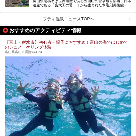
富山県南砺市は世界遺産である五箇山の合掌造り集落、日本
そんな「桜ヶ池クアガーデン」に宿泊して、食を満喫してき
遺産である「宮大工の鑿一丁から生まれた木彫刻美術館・井
たのでじっくりご紹介します！
波」、ユネスコ無形文化遺産 城端曳山祭で知られる越中の
小京都・城端と、とても魅力的な観光スポットがたくさんあ
ります。
ニフティ温泉ニュースTOPへ
城端の郊外に建つ里山オーベルジュ＆温泉ウェルネススパ
おすすめのアクティビティ情報
「桜ヶ池クアガーデン」に泊まって、歴史の旅にお出かけし
てみませんか？
【富山・射水市】初心者・親子におすすめ！富山の海ではじめて
のシュノーケリング体験
富山県富山市長附744-24