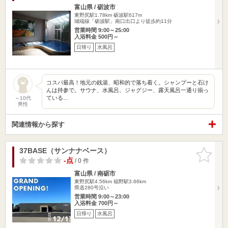
富山県 / 砺波市
東野尻駅1.78km
砺波駅617m
城端線「砺波駅」南口出口より徒歩約11分
営業時間 9:00～25:00
入浴料金 500円～
日帰り
水風呂
コスパ最高！地元の銭湯、昭和的で落ち着く。シャンプーと石け
んは持参で。サウナ、水風呂、ジャグジー、露天風呂一通り揃っ
ている…
～10代
男性
関連情報から探す
37BASE（サンナナベース）
お気に入
りに追加
-点
/ 0 件
富山県 / 南砺市
東野尻駅4.56km
福野駅3.66km
県道280号沿い
営業時間 9:00～23:00
入浴料金 700円～
日帰り
水風呂