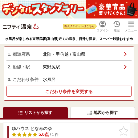
購入済チケットはこちら
ログイン
履歴
メニュー
水風呂が楽しめる東野尻駅(富山県)近くの温泉、日帰り温泉、スーパー銭湯おすすめ
1. 都道府県
北陸・甲信越 / 富山県
2. 沿線・駅
東野尻駅
3. こだわり条件
水風呂
こだわり条件を変更する
リストから探す
地図から探す
ゆハウス となみのゆ
お気に入
りに追加
5.0点
/ 1 件