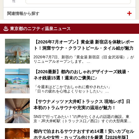
性
関連情報から探す
東京都のニフティ温泉ニュース
【2026年7月オープン】黄金湯 新宿店を体験レポー
ト！洞窟サウナ・クラフトビール・タイル絵が魅力
2026年7月7日、新宿の「黄金湯 新宿店（旧 金沢浴場）」が
リニューアルオープンします。
レトロでノスタルジックなタイル絵はそのまま、昔からここ
【2026最新】都内のおしゃれデザイナーズ銭湯・
を知る地元の人にも、新しく足を運んでくれる人にも愛され
ネオ銭湯15選！週末のご褒美に♪
る、今の時代の"銭湯"として生まれ変わりました。洞窟のよ
うなユニークなサウナ、自家醸造のクラフトビールが飲める
「今週末はどこかでおしゃれに癒やされたい」
ビアバーなど、新しく登場したスポットも併せて紹介しま
「日々の疲れを心地よくリセットしたい」
す。充実した設備があるのに、基本の入浴料が銭湯価格の5
──そんなときにおすすめなのが、今、都内で大きなブーム
50円というのも嬉しすぎます！
となっている新しいスタイルの銭湯です。
【サウナメッツァ大井町トラックス 現地レポ】日
本初のトラムサウナや充実の温浴が魅力！
最近、SNSやメディアで「デザイナーズ銭湯」や「ネオ銭
湯」という言葉をよく耳にしませんか？
SNSで“行ってみたい！”の声がたくさんの話題の施設。東
京・JR大井町駅（トラックス口／西口）すぐの大型商業施
本記事では、そもそもこれらがどんな銭湯なのか、その気に
設・大井町 トラックスに、2026年3月28日、「サウナメッ
なる違いを分かりやすく解説！さらに、都内で絶対に外せな
ツァ大井町トラックス」がニューオープン。施設の様子をレ
いおしゃれな名店15選を、おすすめの順番で一挙にご紹介
都内で泊まれるサウナおすすめ14選！安いカプセル
ポ―トします。
します。
ホテルや女性・カップル向けを厳選【2026年版】