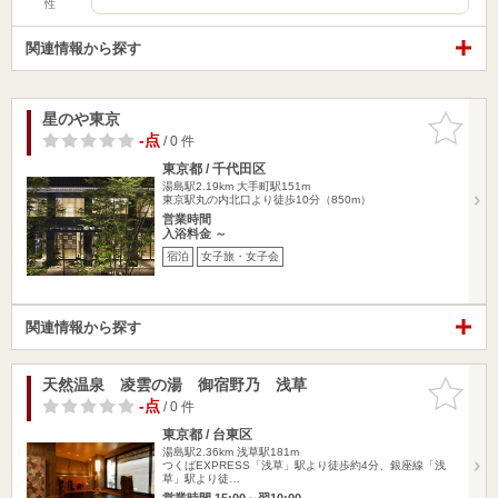
性
関連情報から探す
星のや東京
お気に入
りに追加
-点
/ 0 件
東京都 / 千代田区
湯島駅2.19km
大手町駅151m
東京駅丸の内北口より徒歩10分（850m）
営業時間
入浴料金 ～
宿泊
女子旅・女子会
関連情報から探す
天然温泉 凌雲の湯 御宿野乃 浅草
お気に入
りに追加
-点
/ 0 件
東京都 / 台東区
湯島駅2.36km
浅草駅181m
つくばEXPRESS「浅草」駅より徒歩約4分、銀座線「浅
草」駅より徒…
営業時間 15:00～翌10:00