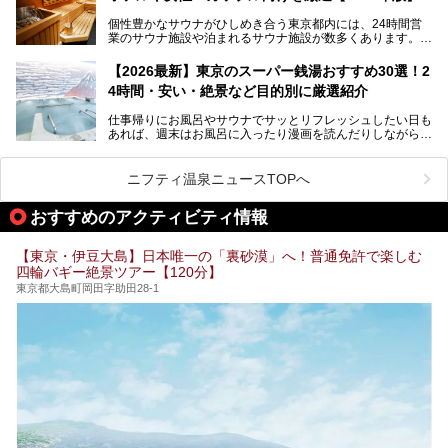
個性豊かなサウナがひしめき合う東京都内には、24時間営
業のサウナ施設や泊まれるサウナ施設が数多くあります。
終電を逃した深夜の利用に限らず、時間を気にしないサウナ
を旅の目的とする「サ旅」や自分へのご褒美のための宿泊な
【2026最新】東京のスーパー銭湯おすすめ30選！2
ど、自分の好きなタイミングで好きなだけサ活ができるのが
4時間・安い・絶景など目的別に厳選紹介
魅力です。
仕事帰りにお風呂やサウナでサッとリフレッシュしたい日も
最近では、男性専用施設だけでなく、カップルや女性に嬉し
あれば、週末はお風呂に入ったり漫画を読んだりしながら一
い個室サウナも増えてきました。
日中ダラダラ過ごしたい日もあると思います。
この記事では、東京都内にある24時間営業のサウナの中か
また、終電を逃してしまい、「このまま朝までゆっくりでき
ら、特におすすめしたい施設14選をご紹介します。
ニフティ温泉ニュースTOPへ
る場所があれば」と探した経験がある人も多いのではないで
宿泊可能な施設もピックアップしているので、ぜひチェック
しょうか。
してみてください。
おすすめのアクティビティ情報
そこで本記事では、東京でおすすめのスーパー銭湯を、目的
別に厳選した30施設からご紹介します。
【東京・伊豆大島】日本唯一の「裏砂漠」へ！普通免許で楽しむ
24時間営業で宿泊できる施設や、1,000円以下で楽しめる安
四輪バギー絶景ツアー【120分】
い施設、デートや休日レジャーにもぴったりなエンタメ要素
が充実した施設など、利用のシーンに合わせて参考にしてく
東京都大島町岡田字助田28-1
ださい。