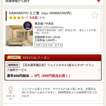
関連情報から探す
HAMANOYU えど遊（iiyu HAMACHO内）
お気に入
りに追加
3.6点
/ 8 件
東京都 / 中央区
湯島駅3.12km
浜町駅500m
・都営地下鉄新宿線「浜町」駅徒歩7分 ・東京メトロ半蔵
門線「水天宮…
営業時間 9:00～23:00
入浴料金 1,500円～
日帰り
女子旅・女子会
【百名湯受賞記念】フェイスタオル1枚＆ビネガードリン
期間限定
ク無料サービス
通常
600円相当
→
0円（600円相当お得！）
コンパクトな造りですが、サウナも2つあり楽しめる。水風呂は
冷たすぎないため入りやすい。長時間滞在よりも短時間で行くの
がおす…
30代 女
性