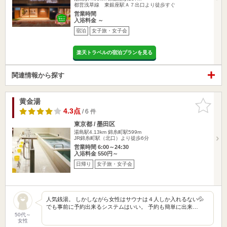
都営浅草線 東銀座駅Ａ７出口より徒歩すぐ
営業時間
入浴料金 ～
宿泊
女子旅・女子会
楽天トラベルの宿泊プランを見る
関連情報から探す
黄金湯
お気に入
りに追加
4.3点
/ 6 件
東京都 / 墨田区
湯島駅4.13km
錦糸町駅599m
JR錦糸町駅（北口）より徒歩6分
営業時間 6:00～24:30
入浴料金 550円～
日帰り
女子旅・女子会
人気銭湯。 しかしながら女性はサウナは４人しか入れるない💦
でも事前に予約出来るシステムはいい。 予約も簡単に出来…
50代～
女性