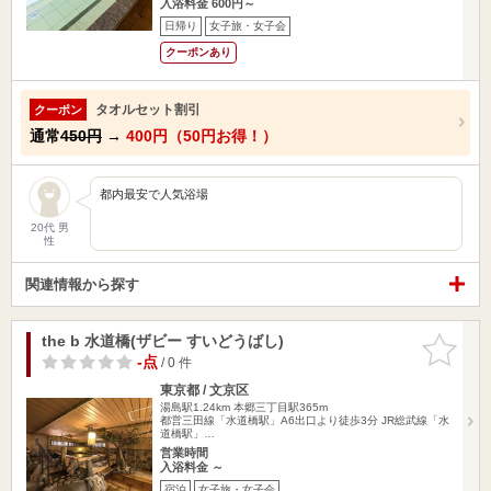
入浴料金 600円～
日帰り
女子旅・女子会
クーポンあり
タオルセット割引
クーポン
通常
450円
→
400円（50円お得！）
都内最安で人気浴場
20代 男
性
関連情報から探す
the b 水道橋(ザビー すいどうばし)
お気に入
りに追加
-点
/ 0 件
東京都 / 文京区
湯島駅1.24km
本郷三丁目駅365m
都営三田線「水道橋駅」A6出口より徒歩3分 JR総武線「水
道橋駅」…
営業時間
入浴料金 ～
宿泊
女子旅・女子会