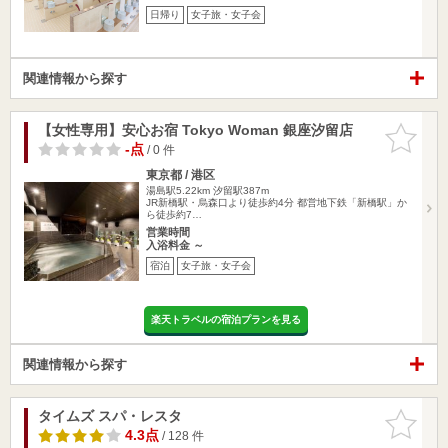
日帰り
女子旅・女子会
関連情報から探す
【女性専用】安心お宿 Tokyo Woman 銀座汐留店
お気に入
りに追加
-点
/ 0 件
東京都 / 港区
湯島駅5.22km
汐留駅387m
JR新橋駅・烏森口より徒歩約4分 都営地下鉄「新橋駅」か
ら徒歩約7…
営業時間
入浴料金 ～
宿泊
女子旅・女子会
楽天トラベルの宿泊プランを見る
関連情報から探す
タイムズ スパ・レスタ
お気に入
りに追加
4.3点
/ 128 件