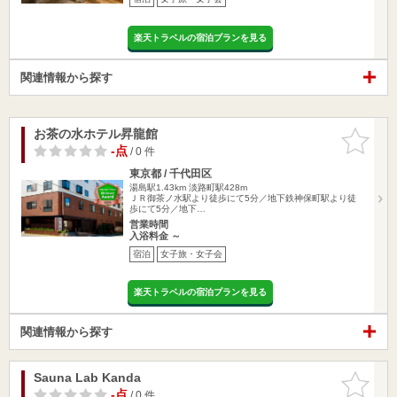
楽天トラベルの宿泊プランを見る
関連情報から探す
お茶の水ホテル昇龍館
お気に入
りに追加
-点
/ 0 件
東京都 / 千代田区
湯島駅1.43km
淡路町駅428m
ＪＲ御茶ノ水駅より徒歩にて5分／地下鉄神保町駅より徒
歩にて5分／地下…
営業時間
入浴料金 ～
宿泊
女子旅・女子会
楽天トラベルの宿泊プランを見る
関連情報から探す
Sauna Lab Kanda
お気に入
りに追加
-点
/ 0 件