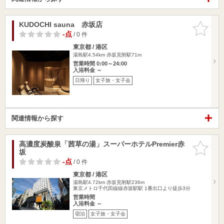
KUDOCHI sauna 赤坂店
お気に入
りに追加
-点
/ 0 件
東京都 / 港区
湯島駅4.54km
赤坂見附駅71m
営業時間 0:00～24:00
入浴料金 ～
日帰り
女子旅・女子会
関連情報から探す
高濃度炭酸泉「茜草の湯」スーパーホテルPremier赤
お気に入
坂
りに追加
-点
/ 0 件
東京都 / 港区
湯島駅4.72km
赤坂見附駅236m
東京メトロ千代田線線赤坂駅駅 1番出口より徒歩3分
営業時間
入浴料金 ～
宿泊
女子旅・女子会