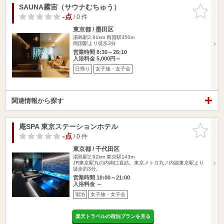
SAUNA霧宙（サウナむちゅう）
お気に入
りに追加
-点
/ 0 件
東京都 / 墨田区
湯島駅2.81km
両国駅350m
両国駅より徒歩3分
営業時間 8:30～26:10
入浴料金 5,000円～
日帰り
女子旅・女子会
関連情報から探す
庵SPA 東京ステーションホテル
お気に入
りに追加
-点
/ 0 件
東京都 / 千代田区
湯島駅2.92km
東京駅143m
JR東京駅丸の内南口直結。東京メトロ丸ノ内線東京駅より
徒歩約3分。
営業時間 10:00～21:00
入浴料金 ～
宿泊
女子旅・女子会
楽天トラベルの宿泊プランを見る