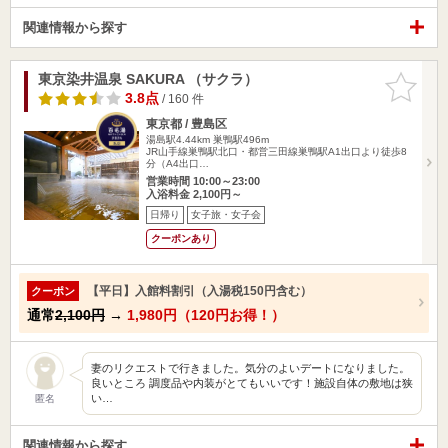
関連情報から探す
東京染井温泉 SAKURA （サクラ）
お気に入
りに追加
3.8点
/ 160 件
東京都 / 豊島区
湯島駅4.44km
巣鴨駅496m
JR山手線巣鴨駅北口・都営三田線巣鴨駅A1出口より徒歩8
分（A4出口…
営業時間 10:00～23:00
入浴料金 2,100円～
日帰り
女子旅・女子会
クーポンあり
【平日】入館料割引（入湯税150円含む）
クーポン
通常
2,100円
→
1,980円（120円お得！）
妻のリクエストで行きました。気分のよいデートになりました。
良いところ 調度品や内装がとてもいいです！施設自体の敷地は狭
い…
匿名
関連情報から探す