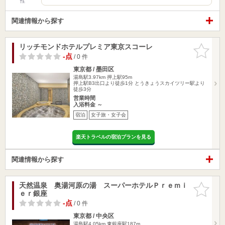
性
関連情報から探す
リッチモンドホテルプレミア東京スコーレ
お気に入
りに追加
-点
/ 0 件
東京都 / 墨田区
湯島駅3.97km
押上駅95m
押上駅B3出口より徒歩1分 とうきょうスカイツリー駅より
徒歩3分
営業時間
入浴料金 ～
宿泊
女子旅・女子会
楽天トラベルの宿泊プランを見る
関連情報から探す
天然温泉 奥湯河原の湯 スーパーホテルＰｒｅｍｉ
お気に入
ｅｒ銀座
りに追加
-点
/ 0 件
東京都 / 中央区
湯島駅4.05km
東銀座駅187m