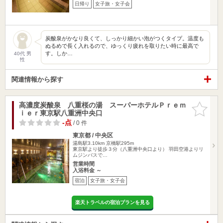
日帰り
女子旅・女子会
炭酸泉がかなり良くて、しっかり細かい泡がつくタイプ。温度も
ぬるめで長く入れるので、ゆっくり疲れを取りたい時に最高で
す。しか…
40代 男
性
関連情報から探す
高濃度炭酸泉 八重桜の湯 スーパーホテルＰｒｅｍ
お気に入
ｉｅｒ東京駅八重洲中央口
りに追加
-点
/ 0 件
東京都 / 中央区
湯島駅3.10km
京橋駅295m
東京駅より徒歩３分（八重洲中央口より） 羽田空港よりリ
ムジンバスで…
営業時間
入浴料金 ～
宿泊
女子旅・女子会
楽天トラベルの宿泊プランを見る