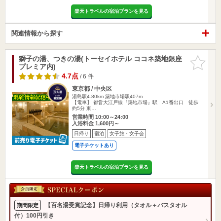
楽天トラベルの宿泊プランを見る
関連情報から探す
獅子の湯、つきの湯(トーセイホテル ココネ築地銀座
お気に入
プレミア内)
りに追加
4.7点
/ 6 件
東京都 / 中央区
湯島駅4.80km
築地市場駅407m
【電車】 都営大江戸線『築地市場』駅 A1番出口 徒歩
約5分 東…
営業時間 10:00～24:00
入浴料金 1,600円～
日帰り
宿泊
女子旅・女子会
電子チケットあり
楽天トラベルの宿泊プランを見る
【百名湯受賞記念】日帰り利用（タオル＋バスタオル
期間限定
付）100円引き