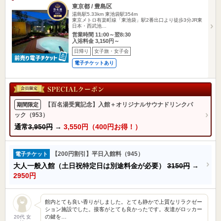
東京都 / 豊島区
湯島駅5.33km
東池袋駅354m
東京メトロ有楽町線「東池袋」駅2番出口より徒歩3分JR東
日本・西武池…
営業時間 11:00～翌8:30
入浴料金 3,150円～
日帰り
女子旅・女子会
電子チケットあり
【百名湯受賞記念】入館＋オリジナルサウナドリンクパ
期間限定
ック（953）
通常
3,950円
→
3,550円（400円お得！）
【200円割引】平日入館料（945）
電子チケット
大人一般入館（土日祝特定日は別途料金が必要）
3150円
→
2950円
館内とても良い香りがしました。とても静かで上質なリラクゼー
ション施設でした。接客がとても良かったです。友達がロッカー
の鍵を…
20代 女