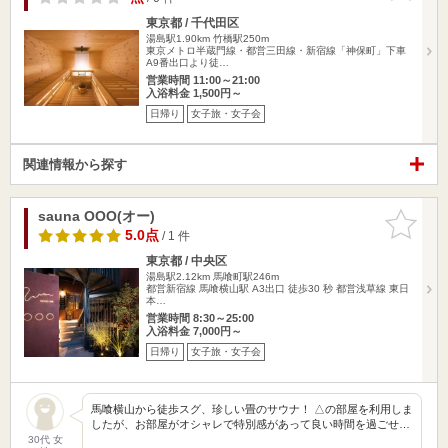
東京都 / 千代田区
湯島駅1.90km
竹橋駅250m
東京メトロ半蔵門線・都営三田線・新宿線「神保町」下車
A9番出口より徒…
営業時間 11:00～21:00
入浴料金 1,500円～
日帰り
女子旅・女子会
関連情報から探す
sauna OOO(オー)
お気に入
りに追加
5.0点
/ 1 件
東京都 / 中央区
湯島駅2.12km
馬喰町駅246m
都営新宿線 馬喰横山駅 A3出口 徒歩30 秒 都営浅草線 東日
本…
営業時間 8:30～25:00
入浴料金 7,000円～
日帰り
女子旅・女子会
馬喰横山から徒歩スグ、珍しい畳のサウナ！ △の部屋を利用しま
したが、お部屋がオシャレで特別感があって良い時間を過ごせ…
30代 女