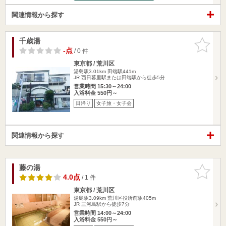
関連情報から探す
千歳湯
お気に入
りに追加
-点
/ 0 件
東京都 / 荒川区
湯島駅3.01km
田端駅441m
JR 西日暮里駅または田端駅から徒歩5分
営業時間 15:30～24:00
入浴料金 550円～
日帰り
女子旅・女子会
関連情報から探す
藤の湯
お気に入
りに追加
4.0点
/ 1 件
東京都 / 荒川区
湯島駅3.09km
荒川区役所前駅405m
JR 三河島駅から徒歩7分
営業時間 14:00～24:00
入浴料金 550円～