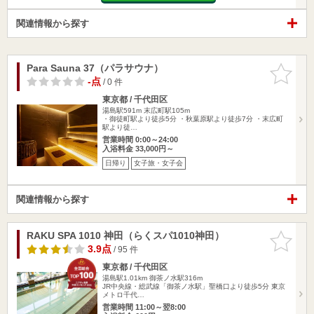
関連情報から探す
Para Sauna 37（パラサウナ）
お気に入
りに追加
-点
/ 0 件
東京都 / 千代田区
湯島駅591m
末広町駅105m
・御徒町駅より徒歩5分 ・秋葉原駅より徒歩7分 ・末広町
駅より徒…
営業時間 0:00～24:00
入浴料金 33,000円～
日帰り
女子旅・女子会
関連情報から探す
RAKU SPA 1010 神田（らくスパ1010神田）
お気に入
りに追加
3.9点
/ 95 件
東京都 / 千代田区
湯島駅1.01km
御茶ノ水駅316m
JR中央線・総武線「御茶ノ水駅」聖橋口より徒歩5分 東京
メトロ千代…
営業時間 11:00～翌8:00