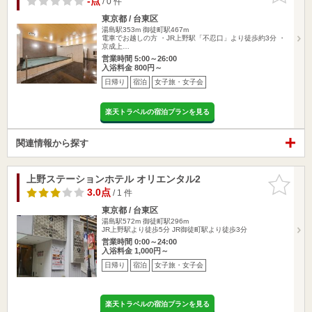
-点
/ 0 件
東京都 / 台東区
湯島駅353m
御徒町駅467m
電車でお越しの方 ・JR上野駅「不忍口」より徒歩約3分 ・
京成上…
営業時間 5:00～26:00
入浴料金 800円～
日帰り
宿泊
女子旅・女子会
楽天トラベルの宿泊プランを見る
関連情報から探す
上野ステーションホテル オリエンタル2
お気に入
りに追加
3.0点
/ 1 件
東京都 / 台東区
湯島駅572m
御徒町駅296m
JR上野駅より徒歩5分 JR御徒町駅より徒歩3分
営業時間 0:00～24:00
入浴料金 1,000円～
日帰り
宿泊
女子旅・女子会
楽天トラベルの宿泊プランを見る