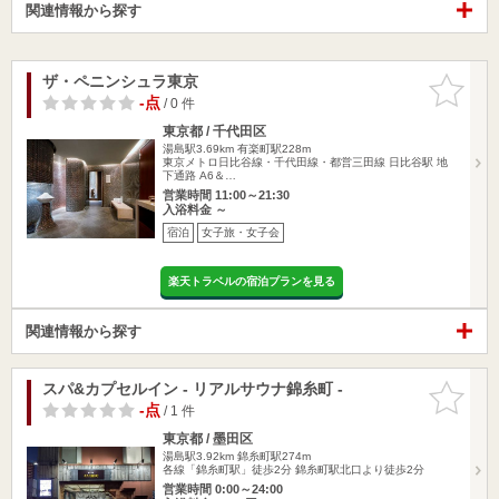
関連情報から探す
ザ・ペニンシュラ東京
お気に入
りに追加
-点
/ 0 件
東京都 / 千代田区
湯島駅3.69km
有楽町駅228m
東京メトロ日比谷線・千代田線・都営三田線 日比谷駅 地
下通路 A6＆…
営業時間 11:00～21:30
入浴料金 ～
宿泊
女子旅・女子会
楽天トラベルの宿泊プランを見る
関連情報から探す
スパ&カプセルイン - リアルサウナ錦糸町 -
お気に入
りに追加
-点
/ 1 件
東京都 / 墨田区
湯島駅3.92km
錦糸町駅274m
各線「錦糸町駅」徒歩2分 錦糸町駅北口より徒歩2分
営業時間 0:00～24:00