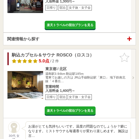
入浴料金 1,300円～
日帰り
宿泊
女子旅・女子会
楽天トラベルの宿泊プランを見る
関連情報から探す
駒込カプセル＆サウナ ROSCO（ロスコ）
お気に入
りに追加
5.0点
/ 2 件
東京都 / 北区
湯島駅3.94km
駒込駅185m
電車でお越しの方は JR山手線駒込駅「東口」 地下鉄南北
線「４番出…
営業時間
入浴料金 1,400円～
日帰り
宿泊
女子旅・女子会
楽天トラベルの宿泊プランを見る
お湯がとても気持ちいいです。温度の問題なのでしょうか？癖に
なります。ミストサウナも毎週香りが変わり楽しめます。 施設は
古…
30代 女