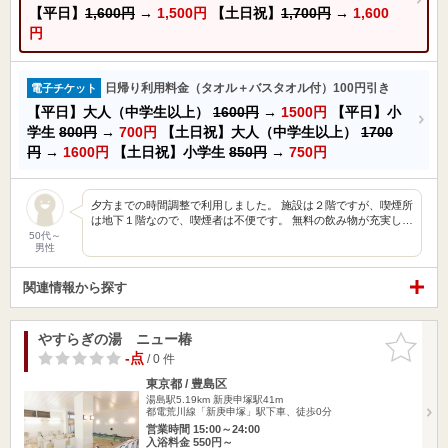
【平日】
1,600円
→
1,500円
【土日祝】
1,700円
→
1,600
円
日帰り利用料金（タオル＋バスタオル付）100円引き
電子チケット
【平日】大人（中学生以上）
1600円
→
1500円
【平日】小
学生
800円
→
700円
【土日祝】大人（中学生以上）
1700
円
→
1600円
【土日祝】小学生
850円
→
750円
夕方までの時間調整で利用しました。 施設は２階ですが、喫煙所
は地下１階なので、喫煙者は不便です。 無料の飲み物が充実し…
50代～
男性
関連情報から探す
やすらぎの湯 ニュー椿
お気に入
りに追加
-点
/ 0 件
東京都 / 豊島区
湯島駅5.19km
新庚申塚駅41m
都電荒川線「新庚申塚」駅下車、徒歩0分
営業時間 15:00～24:00
入浴料金 550円～