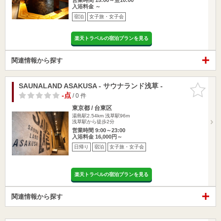
入浴料金 ～
宿泊
女子旅・女子会
楽天トラベルの宿泊プランを見る
関連情報から探す
SAUNALAND ASAKUSA - サウナランド浅草 -
お気に入
りに追加
-点
/ 0 件
東京都 / 台東区
湯島駅2.54km
浅草駅96m
浅草駅から徒歩2分
営業時間 9:00～23:00
入浴料金 16,000円～
日帰り
宿泊
女子旅・女子会
楽天トラベルの宿泊プランを見る
関連情報から探す