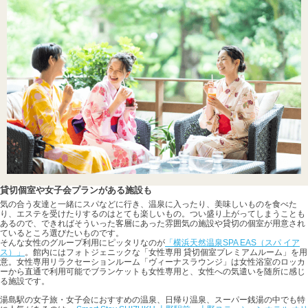
貸切個室や女子会プランがある施設も
気の合う友達と一緒にスパなどに行き、温泉に入ったり、美味しいものを食べた
り、エステを受けたりするのはとても楽しいもの。つい盛り上がってしまうことも
あるので、できればそういった客層にあった雰囲気の施設や貸切の個室が用意され
ているところ選びたいものです。
そんな女性のグループ利用にピッタリなのが
「横浜天然温泉SPA EAS（スパ イア
ス）」
。館内にはフォトジェニックな「女性専用 貸切個室プレミアムルーム」を用
意。女性専用リラクセーションルーム「ヴィーナスラウンジ」は女性浴室のロッカ
ーから直通で利用可能でブランケットも女性専用と、女性への気遣いを随所に感じ
る施設です。
湯島駅の女子旅・女子会におすすめの温泉、日帰り温泉、スーパー銭湯の中でも特