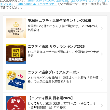
に人気があるのは、
Smart Stay SHIZUKU 上野駅前
、
上野ステーションホテル オリ
エンタル2
、
Para Sauna 37（パラサウナ）
などの施設です。ぜひ一度は足を運ん
でみてください。
第20回ニフティ温泉年間ランキング2025
全国約2.2万件の中から頂点に選ばれた、2025年の人
気施設は…
ニフティ温泉 サウナランキング2026
おふろ好きユーザーの投票により、全国No.1サウナが
決定！
ニフティ温泉プレミアムクーポン
ノジマモバイル会員向け 通常よりもお得な「特別価
格」で人気の温泉を満喫できる！
【ニフティ温泉 百名湯2026】
行ってみたい施設に投票してプレゼントを当てよう！
（全10回開催 / 合計260名様）