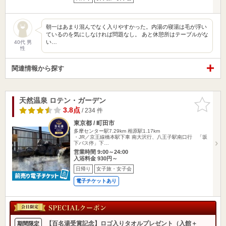
朝一はあまり混んでなく入りやすかった。内湯の寝湯は毛が浮い
ているのを気にしなければ問題なし。 あと休憩所はテーブルがな
い…
40代 男
性
関連情報から探す
天然温泉 ロテン・ガーデン
お気に入
りに追加
3.8点
/ 234 件
東京都 / 町田市
多摩センター駅7.29km
相原駅1.17km
・JR／京王線橋本駅下車 南大沢行、八王子駅南口行 「坂
下バス停」下…
営業時間 9:00～24:00
入浴料金 930円～
日帰り
女子旅・女子会
電子チケットあり
【百名湯受賞記念】ロゴ入りタオルプレゼント（入館＋
期間限定