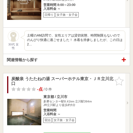
営業時間 8:00～23:00
入浴料金 ～
日帰り
女子旅・女子会
土曜のAM訪問で、女性エリアは貸切状態、時間制限もないので
のんびり快適に過ごせました！ 水着を持参しましたが、この日は
2…
30代 女
性
関連情報から探す
炭酸泉 うたたねの湯 スーパーホテル東京・ＪＲ立川北
お気に入
口
りに追加
-点
/ 0 件
東京都 / 立川市
多摩センター駅8.41km
立川駅394m
JR立川駅より徒歩約5分
営業時間
入浴料金 ～
宿泊
女子旅・女子会