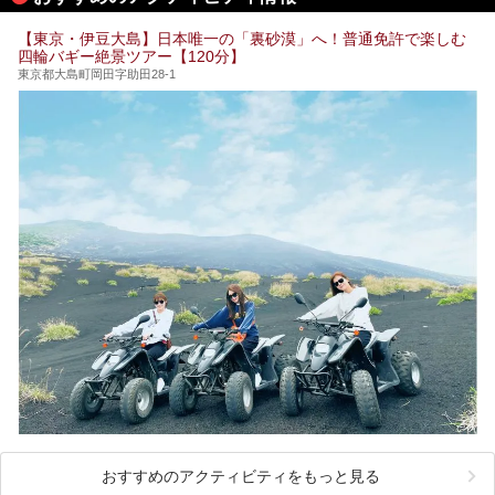
そこで本記事では、東京でおすすめのスーパー銭湯を、目的
別に厳選した30施設からご紹介します。
【東京・伊豆大島】日本唯一の「裏砂漠」へ！普通免許で楽しむ
24時間営業で宿泊できる施設や、1,000円以下で楽しめる安
四輪バギー絶景ツアー【120分】
い施設、デートや休日レジャーにもぴったりなエンタメ要素
が充実した施設など、利用のシーンに合わせて参考にしてく
東京都大島町岡田字助田28-1
ださい。
おすすめのアクティビティをもっと見る