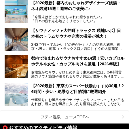
レトロでノスタルジックなタイル絵はそのまま、昔からここ
【2026最新】都内のおしゃれデザイナーズ銭湯・
を知る地元の人にも、新しく足を運んでくれる人にも愛され
ネオ銭湯15選！週末のご褒美に♪
る、今の時代の"銭湯"として生まれ変わりました。洞窟のよ
うなユニークなサウナ、自家醸造のクラフトビールが飲める
「今週末はどこかでおしゃれに癒やされたい」
ビアバーなど、新しく登場したスポットも併せて紹介しま
「日々の疲れを心地よくリセットしたい」
す。充実した設備があるのに、基本の入浴料が銭湯価格の5
──そんなときにおすすめなのが、今、都内で大きなブーム
50円というのも嬉しすぎます！
となっている新しいスタイルの銭湯です。
【サウナメッツァ大井町トラックス 現地レポ】日
本初のトラムサウナや充実の温浴が魅力！
最近、SNSやメディアで「デザイナーズ銭湯」や「ネオ銭
湯」という言葉をよく耳にしませんか？
SNSで“行ってみたい！”の声がたくさんの話題の施設。東
京・JR大井町駅（トラックス口／西口）すぐの大型商業施
本記事では、そもそもこれらがどんな銭湯なのか、その気に
設・大井町 トラックスに、2026年3月28日、「サウナメッ
なる違いを分かりやすく解説！さらに、都内で絶対に外せな
ツァ大井町トラックス」がニューオープン。施設の様子をレ
いおしゃれな名店15選を、おすすめの順番で一挙にご紹介
都内で泊まれるサウナおすすめ14選！安いカプセル
ポ―トします。
します。
ホテルや女性・カップル向けを厳選【2026年版】
個性豊かなサウナがひしめき合う東京都内には、24時間営
業のサウナ施設や泊まれるサウナ施設が数多くあります。
終電を逃した深夜の利用に限らず、時間を気にしないサウナ
を旅の目的とする「サ旅」や自分へのご褒美のための宿泊な
【2026最新】東京のスーパー銭湯おすすめ30選！2
ど、自分の好きなタイミングで好きなだけサ活ができるのが
4時間・安い・絶景など目的別に厳選紹介
魅力です。
仕事帰りにお風呂やサウナでサッとリフレッシュしたい日も
最近では、男性専用施設だけでなく、カップルや女性に嬉し
あれば、週末はお風呂に入ったり漫画を読んだりしながら一
い個室サウナも増えてきました。
日中ダラダラ過ごしたい日もあると思います。
この記事では、東京都内にある24時間営業のサウナの中か
また、終電を逃してしまい、「このまま朝までゆっくりでき
ら、特におすすめしたい施設14選をご紹介します。
ニフティ温泉ニュースTOPへ
る場所があれば」と探した経験がある人も多いのではないで
宿泊可能な施設もピックアップしているので、ぜひチェック
しょうか。
してみてください。
おすすめのアクティビティ情報