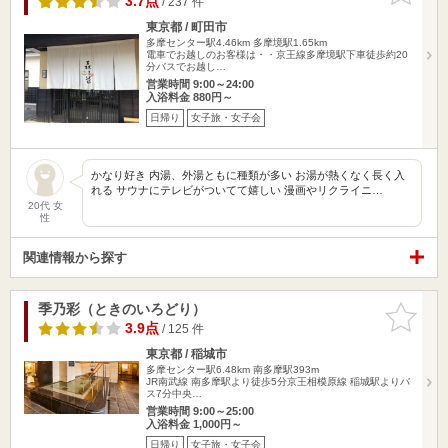
3.7点
/ 237 件
東京都 / 町田市
多摩センター駅4.46km
多摩境駅1.65km
電車でお越しのお客様は・・京王線多摩境駅下車徒歩約20
分バスでお越し…
営業時間 9:00～24:00
入浴料金 880円～
日帰り
女子旅・女子会
かなり好き 内湯、外湯ともに種類が多い お湯が熱くなく長く入
れる サウナにテレビがついてて嬉しい 漫画やリクライニ…
20代 女
性
関連情報から探す
季乃彩（ときのいろどり）
お気に入
りに追加
3.9点
/ 125 件
東京都 / 稲城市
多摩センター駅6.48km
南多摩駅393m
JR南武線 南多摩駅より徒歩5分京王相模原線 稲城駅よりバ
ス7分中央…
営業時間 9:00～25:00
入浴料金 1,000円～
日帰り
女子旅・女子会