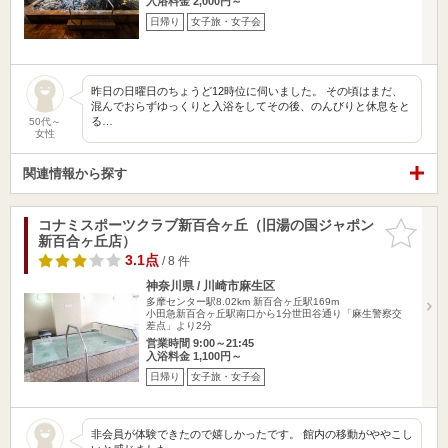
入浴料金 2,000円～
日帰り
女子旅・女子会
昨日の日曜日のちょうど12時位に伺いました。 その頃はまだ、
混んでおらずゆっくりと入浴をしてその後、のんびりと休息をと
る…
50代～
女性
関連情報から探す
コナミスポーツクラブ新百合ヶ丘（旧湯の国ジャポン
お気に入
新百合ヶ丘店）
りに追加
3.1点
/ 8 件
神奈川県 / 川崎市麻生区
多摩センター駅8.02km
新百合ヶ丘駅169m
小田急新百合ヶ丘駅南口から1分世田谷通り「麻生警察交
差点」より2分
営業時間 9:00～21:45
入浴料金 1,100円～
日帰り
女子旅・女子会
非会員が体験できたので嬉しかったです。 館内の移動がややこし