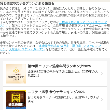
貸切個室や女子会プランがある施設も
気の合う友達と一緒にスパなどに行き、温泉に入ったり、美味しいものを食べた
り、エステを受けたりするのはとても楽しいもの。つい盛り上がってしまうことも
あるので、できればそういった客層にあった雰囲気の施設や貸切の個室が用意され
ているところ選びたいものです。
そんな女性のグループ利用にピッタリなのが
「横浜天然温泉SPA EAS（スパ イア
ス）」
。館内にはフォトジェニックな「女性専用 貸切個室プレミアムルーム」を用
意。女性専用リラクセーションルーム「ヴィーナスラウンジ」は女性浴室のロッカ
ーから直通で利用可能でブランケットも女性専用と、女性への気遣いを随所に感じ
る施設です。
多摩センター駅の女子旅・女子会におすすめの温泉、日帰り温泉、スーパー銭湯の
中でも特に人気があるのは、
多摩境天然温泉 森乃彩
、
季乃彩（ときのいろど
り）
、
天然温泉 ロテン・ガーデン
などの施設です。ぜひ一度は足を運んでみてく
ださい。
第20回ニフティ温泉年間ランキング2025
全国約2.2万件の中から頂点に選ばれた、2025年の人
気施設は…
ニフティ温泉 サウナランキング2026
おふろ好きユーザーの投票により、全国No.1サウナが
決定！