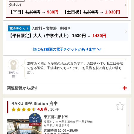
タオル）
【平日】
1,100円
→
930円
【土日祝】
1,200円
→
1,030円
入館料＋岩盤浴 割引き
電子チケット
【平日限定】大人（中学生以上）
1530円
→
1430円
他にも1種類の電子チケットがあります
20年近く前から愛湯の地元の温泉です。のぼせやすい私には長湯
できる適温。子供連れでもOKです。 お風呂も脱衣所も洗い場も
広…
30代 女
性
関連情報から探す
RAKU SPA Station 府中
お気に入
りに追加
4.6点
/ 10 件
東京都 / 府中市
多摩センター駅7.30km
府中駅179m
府中駅より徒歩1分
営業時間 10:00～25:00