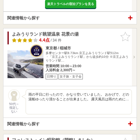
楽天トラベルの宿泊プランを見る
関連情報から探す
よみうりランド眺望温泉 花景の湯
お気に入
りに追加
4.4点
/ 34 件
東京都 / 稲城市
多摩センター駅8.73km
京王よみうりランド駅512m
・「京王よみうりランド駅」から徒歩約10分 ※京王よみう
りランド駅…
営業時間 10:00～23:00
入浴料金 2,300円～
日帰り
女子旅・女子会
雨の平日に行ったので、かなり空いていました。 おかげで、どの
湯船ゆったり浸かることが出来ました。 露天風呂は雨のために…
50代～
指定し
ない
関連情報から探す
フォレスト・イン昭和館（閉館しました）
お気に入