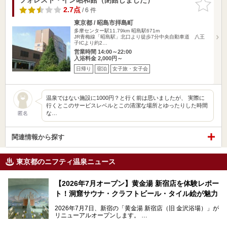
りに追加
2.7点
/ 6 件
東京都 / 昭島市拝島町
多摩センター駅11.79km
昭島駅671m
JR青梅線「昭島駅」北口より徒歩7分中央自動車道 八王
子ICより約2…
営業時間 14:00～22:00
入浴料金 2,000円～
日帰り
宿泊
女子旅・女子会
温泉ではない施設に1000円？と行く前は思いましたが、 実際に
行くとこのサービスレベルとこの清潔な場所とゆったりした時間
な…
匿名
関連情報から探す
東京都のニフティ温泉ニュース
【2026年7月オープン】黄金湯 新宿店を体験レポー
ト！洞窟サウナ・クラフトビール・タイル絵が魅力
2026年7月7日、新宿の「黄金湯 新宿店（旧 金沢浴場）」が
リニューアルオープンします。