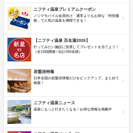
ニフティ温泉プレミアムクーポン
ノジマモバイル会員向け 通常よりもお得な「特別価
格」で人気の温泉を満喫できる！
【ニフティ温泉 百名湯2026】
行ってみたい施設に投票してプレゼントを当てよう！
（全10回開催 / 合計260名様）
岩盤浴特集
日本全国の岩盤浴情報だけをピックアップ。まとめて
検索！
ニフティ温泉ニュース
温泉にもっと行きたくなる！お得な情報を掲載中