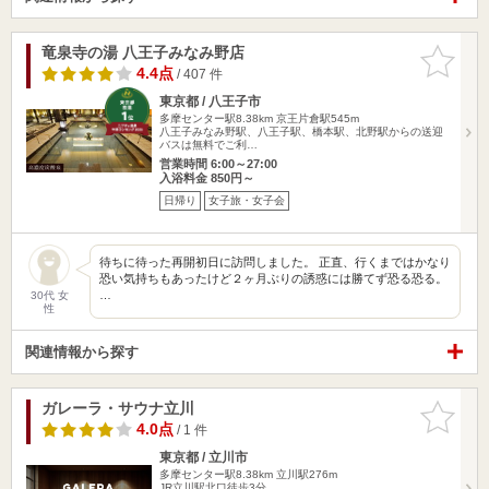
竜泉寺の湯 八王子みなみ野店
お気に入
りに追加
4.4点
/ 407 件
東京都 / 八王子市
多摩センター駅8.38km
京王片倉駅545m
八王子みなみ野駅、八王子駅、橋本駅、北野駅からの送迎
バスは無料でご利…
営業時間 6:00～27:00
入浴料金 850円～
日帰り
女子旅・女子会
待ちに待った再開初日に訪問しました。 正直、行くまではかなり
恐い気持ちもあったけど２ヶ月ぶりの誘惑には勝てず恐る恐る。
…
30代 女
性
関連情報から探す
ガレーラ・サウナ立川
お気に入
りに追加
4.0点
/ 1 件
東京都 / 立川市
多摩センター駅8.38km
立川駅276m
JR立川駅北口徒歩3分。