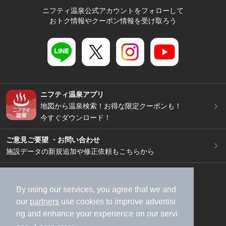
ニフティ温泉公式アカウントをフォローして
おトク情報やクーポン情報を受け取ろう
ニフティ温泉アプリ
地図から温泉検索！お得な限定クーポンも！
今すぐダウンロード！
ご意見ご要望 ・お問い合わせ
施設データの新規追加や修正依頼もこちらから
スマートフォン
/
PC
加盟店募集（資料請求）
広告出稿のご案内
By using our services, you agree that we and
our
partners
use cookies to improve advertisi
利用規約
ライフスタイルMEMBERS+規約
ng and enhance your experience on our servi
特定商取引法に基づく表記
ヘルプ
採用情報