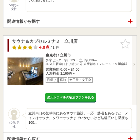
いと感じました。
50代～
女性
関連情報から探す
サウナ＆カプセルミナミ 立川店
お気に入
りに追加
4.0点
/ 1 件
東京都 / 立川市
多摩センター駅8.12km
立川駅139m
JR立川駅南口より徒歩3分 多摩都市モノレール：立川南駅
営業時間 0:00～24:00
入浴料金 1,100円～
日帰り
宿泊
女子旅・女子会
楽天トラベルの宿泊プランを見る
立川南口の繁華街にあるサウナ施設。一応 熱湯もあるけど メ
インはサウナ。タワーサウナまでいかないけど結構広いし温度も
100…
40代 男
性
関連情報から探す