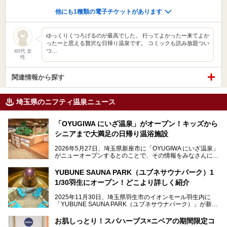
他にも1種類の電子チケットがあります
ゆっくりくつろげるのが最高でした。 行ってよかったー来てよか
ったーと思える贅沢な日帰り温泉です。 コミックも読み放題つい
つ…
40代 女
性
関連情報から探す
埼玉県のニフティ温泉ニュース
「OYUGIWA にいざ温泉」がオープン！キッズから
シニアまで大満足の日帰り温浴施設
2026年5月27日、埼玉県新座市に「OYUGIWA にいざ温泉」
がニューオープンするとのことで、その情報をみなさんにい
ち早くお伝えしようとひと足お先に取材訪問。
YUBUNE SAUNA PARK（ユブネサウナパーク）1
メインとなる黒湯の天然温泉や本格的なサウナをはじめ、4
1/30羽生にオープン！どこより詳しく紹介
種類のリラックスルームやお食事処、他施設とは一線を画す
キッズコーナーなど、施設の隅々までたっぷりとチェックし
2025年11月30日、埼玉県羽生市のイオンモール羽生内に
てきました！
「YUBUNE SAUNA PARK（ユブネサウナパーク）」が新規
オープン！
お肌しっとり！スパハーブス×ニベアの期間限定コ
今年の4月1日から楽久屋グループの一員となった「湯舞音