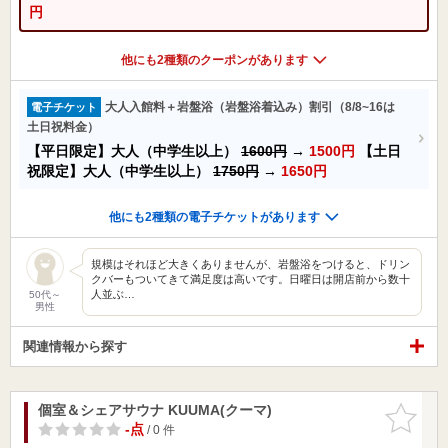
円
他にも2種類のクーポンがあります
大人入館料＋岩盤浴（岩盤浴着込み）割引（8/8~16は
電子チケット
土日祝料金）
【平日限定】大人（中学生以上）
1600円
→
1500円
【土日
祝限定】大人（中学生以上）
1750円
→
1650円
他にも2種類の電子チケットがあります
規模はそれほど大きくありませんが、岩盤浴をつけると、ドリン
クバーもついてきて満足度は高いです。日曜日は開店前から数十
人並ぶ…
50代～
男性
関連情報から探す
個室＆シェアサウナ KUUMA(クーマ)
お気に入
りに追加
-点
/ 0 件