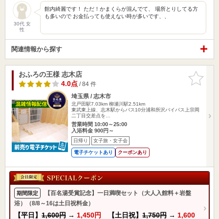
館内綺麗です！ ただ！かまくらが混んでて、 場所とりしてる方
も多いので お金払っても使えない時が多いです、、
30代 女
性
関連情報から探す
おふろの王様 志木店
お気に入
りに追加
4.0点
/ 84 件
埼玉県 / 志木市
北戸田駅7.03km
柳瀬川駅2.51km
東武東上線、志木駅からバス10分浦和所沢バイパス上宗岡
二丁目交差点を…
営業時間 10:00～25:00
入浴料金 900円～
日帰り
女子旅・女子会
電子チケットあり
クーポンあり
【百名湯受賞記念】一日満喫セット（大人入館料＋岩盤
期間限定
浴）（8/8～16は土日祝料金）
【平日】
1,600円
→
1,450円
【土日祝】
1,750円
→
1,600