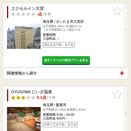
エクセルイン大宮
お気に入
りに追加
-点
/ 0 件
埼玉県 / さいたま市大宮区
北戸田駅9.18km
大宮駅217m
ＪＲ大宮駅西口より徒歩２分
営業時間
入浴料金 ～
宿泊
女子旅・女子会
楽天トラベルの宿泊プランを見る
関連情報から探す
OYUGIWA にいざ温泉
お気に入
りに追加
3.1点
/ 7 件
埼玉県 / 新座市
北戸田駅10.74km
新座駅1.91km
営業時間 9:00～25:00
入浴料金 900円～
日帰り
女子旅・女子会