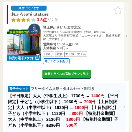
お気に入
今空いています
りに追加
おふろcafé utatane
3.8点
/ 32 件
埼玉県 / さいたま市北区
北戸田駅11.77km
鉄道博物館（大成）駅803m
大宮駅より埼玉新都市交通「ニューシャトル」 鉄道博物館
駅（大成駅）よ…
営業時間 10:00～翌9:00
入浴料金 550円～
日帰り
宿泊
女子旅・女子会
電子チケットあり
楽天トラベルの宿泊プランを見る
フリータイム入館＋タオルセット割引き
電子チケット
【平日限定】大人（中学生以上）
1730円
→
1400円
【平日
限定】子ども（小学生以下 ）
1030円
→
700円
【土日祝限
定】大人（中学生以上）
1930円
→
1600円
【土日祝限定】
子ども（小学生以下 ）
1130円
→
800円
【特別料金期間】
大人（中学生以上）
2130円
→
1800円
【特別料金期間】子
ども（小学生以下）
1230円
→
900円