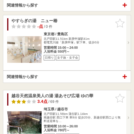
関連情報から探す
やすらぎの湯 ニュー椿
お気に入
りに追加
-点
/ 0 件
東京都 / 豊島区
北戸田駅11.51km
新庚申塚駅41m
都電荒川線「新庚申塚」駅下車、徒歩0分
営業時間 15:00～24:00
入浴料金 550円～
日帰り
女子旅・女子会
関連情報から探す
越谷天然温泉美人の湯 湯あそび広場 ゆの華
お気に入
りに追加
3.4点
/ 69 件
埼玉県 / 越谷市
北戸田駅11.58km
蒲生駅1.14km
南越谷駅 西口下車 車9分 徒歩20分、新越谷駅西口より無
料送迎車を…
営業時間 10:00～26:00
入浴料金 780円～