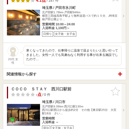
4.1点
/ 187 件
埼玉県 / 戸田市氷川町
北戸田駅1.78km
戸田駅946m
都営三田線高島平駅より無料送迎バスで約１５分、JR埼京
線戸田公園より…
営業時間 10:00～24:00
入浴料金 1,100円～
日帰り
女子旅・女子会
寒くなってきたので、仕事帰りに温泉で温まりたいと思い行って
きました。女性一人でも気兼ねなく利用する事が出来る施設でし
たので…
20代 女
性
関連情報から探す
ＣＯＣＯ ＳＴＡＹ 西川口駅前
お気に入
りに追加
-点
/ 0 件
埼玉県 / 川口市
北戸田駅4.06km
西川口駅130m
西川口駅西口から徒歩約2分 その他【東京駅25分 大宮
駅18分 さい…
営業時間
入浴料金 ～
宿泊
女子旅・女子会