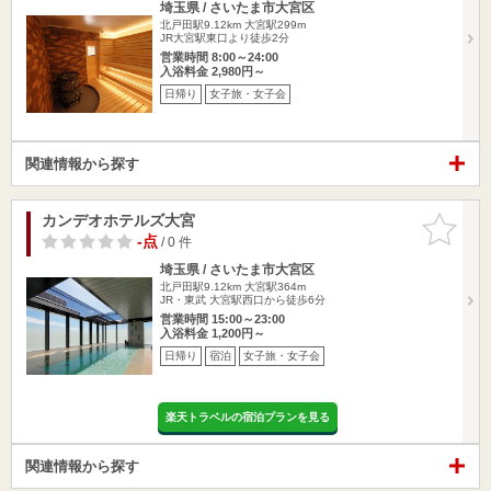
埼玉県 / さいたま市大宮区
北戸田駅9.12km
大宮駅299m
JR大宮駅東口より徒歩2分
営業時間 8:00～24:00
入浴料金 2,980円～
日帰り
女子旅・女子会
関連情報から探す
カンデオホテルズ大宮
お気に入
りに追加
-点
/ 0 件
埼玉県 / さいたま市大宮区
北戸田駅9.12km
大宮駅364m
JR・東武 大宮駅西口から徒歩6分
営業時間 15:00～23:00
入浴料金 1,200円～
日帰り
宿泊
女子旅・女子会
楽天トラベルの宿泊プランを見る
関連情報から探す