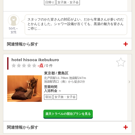
日帰り
女子旅・女子会
スタッフのかた皆さんの対応がよい、だから常連さんが多いのだ
とかんじました。シャワー設備が古くても、黒湯の魅力を皆さん
ご存じ…
50代～
女性
関連情報から探す
hotel hisoca ikebukuro
お気に入
りに追加
-点
/ 0 件
東京都 / 豊島区
北戸田駅11.76km
池袋駅247m
池袋駅西口（南）から徒歩2分
営業時間
入浴料金 ～
宿泊
女子旅・女子会
楽天トラベルの宿泊プランを見る
関連情報から探す