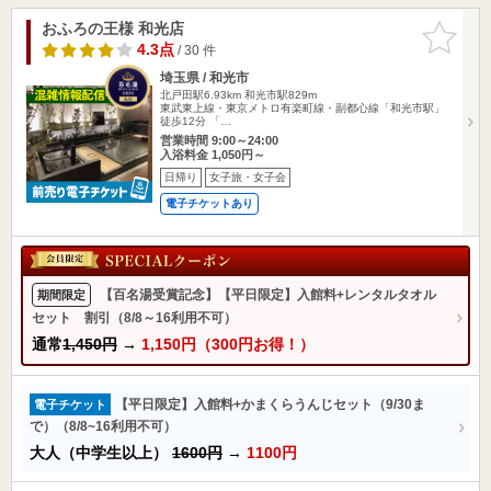
おふろの王様 和光店
お気に入
りに追加
4.3点
/ 30 件
埼玉県 / 和光市
北戸田駅6.93km
和光市駅829m
東武東上線・東京メトロ有楽町線・副都心線「和光市駅」
徒歩12分 「…
営業時間 9:00～24:00
入浴料金 1,050円～
日帰り
女子旅・女子会
電子チケットあり
【百名湯受賞記念】【平日限定】入館料+レンタルタオル
期間限定
セット 割引（8/8～16利用不可）
通常
1,450円
→
1,150円（300円お得！）
【平日限定】入館料+かまくらうんじセット（9/30ま
電子チケット
で）（8/8~16利用不可）
大人（中学生以上）
1600円
→
1100円