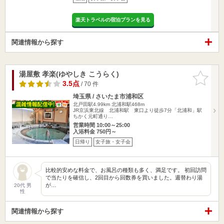
楽天トラベルの宿泊プランを見る
関連情報から探す
湯屋敷 孝楽(ゆやしき こうらく)
お気に入
りに追加
3.5点
/ 70 件
埼玉県 / さいたま市浦和区
北戸田駅4.99km
北浦和駅468m
JR京浜東北線 北浦和駅 東口より徒歩7分「北浦和」駅
ちかく元町通り…
営業時間 10:00～25:00
入浴料金 750円～
日帰り
女子旅・女子会
比較的安めな料金で、お風呂の種類も多く、満足です。 初回訪問
で当たりを確信し、2回目から回数券を買いました。週替わり湯
が…
20代 男
性
関連情報から探す