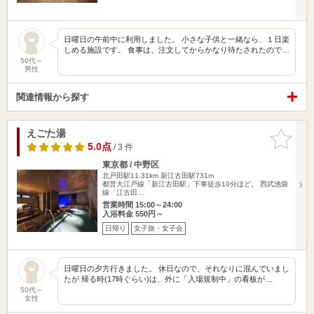
日曜日の午前中に利用しました。 小さな子供と一緒なら、１日楽
しめる施設です。 食事は、注文してからかなり待たされたので…
50代～
男性
関連情報から探す
えごた湯
お気に入
りに追加
5.0点
/ 3 件
東京都 / 中野区
北戸田駅11.31km
新江古田駅731m
都営大江戸線「新江古田駅」下車徒歩10分ほど。 西武池袋
線「江古田…
営業時間 15:00～24:00
入浴料金 550円～
日帰り
女子旅・女子会
日曜日の夕方行きました。 休日なので、それなりに混んでいまし
たが 帰る時(17時ぐらい)は、外に「入場規制中」の看板が…
50代～
女性