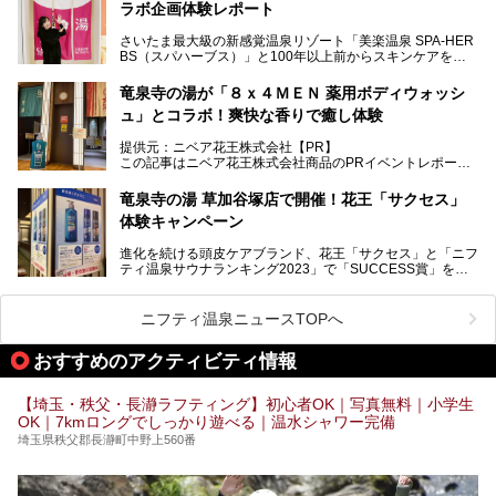
ラボ企画体験レポート
（ユブネ）」が新ブランド「YUBUNE SAUNA PARK」を立
ち上げました。
さいたま最大級の新感覚温泉リゾート「美楽温泉 SPA-HER
湯舞音らしいサウナにこだわった遊び心満点の"銭湯×屋外サ
BS（スパハーブス）」と100年以上前からスキンケアを考
ウナ"施設で、男女別のお風呂のほか、水着やサウナ着で楽
案してきた「ニベア」が、期間限定でコラボ企画を開催中。
しめる男女共用屋外サウナや飲食できるととのいスペースな
読者モデルやインスタグラマーとして活躍している、美容＆
ど、ユニークなポイントがいっぱい！
竜泉寺の湯が「８ｘ４ＭＥＮ 薬用ボディウォッシ
スパ大好きの畑瀬愛さんと取材してきました。
オープン前取材に行ってきましたので、早速どこより詳しく
ュ」とコラボ！爽快な香りで癒し体験
紹介しちゃいます！
───
提供元：ニベア花王株式会社【PR】
提供元：ニベア花王株式会社【PR】
この記事はニベア花王株式会社商品のPRイベントレポート
この記事はニベア花王株式会社商品のPRイベントレポート
記事です。
記事です。
竜泉寺の湯 草加谷塚店で開催！花王「サクセス」
ーーー
体験キャンペーン
注目のボディウォッシュアイテム「８ｘ４ＭＥＮ 薬用ボデ
ィウォッシュ」と「ニフティ温泉年間ランキング2021」で
進化を続ける頭皮ケアブランド、花王「サクセス」と「ニフ
全国総合2位にランクインした人気温浴施設「竜泉寺の湯 草
ティ温泉サウナランキング2023」で「SUCCESS賞」を獲
加谷塚店」がコラボイベントを期間限定で開催中ということ
得した人気温浴施設「竜泉寺の湯 草加谷塚店」がコラボイ
で早速訪問！
ベントを開催。
気になるその内容をチェックしてきました！
ニフティ温泉ニュースTOPへ
早速訪問し、気になるその内容を取材してきました！
おすすめのアクティビティ情報
───
提供元：花王株式会社【PR】
この記事は花王株式会社商品のPRイベントレポート記事で
【埼玉・秩父・長瀞ラフティング】初心者OK｜写真無料｜小学生
す。
OK｜7kmロングでしっかり遊べる｜温水シャワー完備
埼玉県秩父郡長瀞町中野上560番