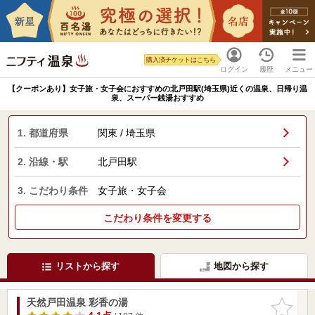
購入済チケットはこちら
ログイン
履歴
メニュー
【クーポンあり】女子旅・女子会におすすめの北戸田駅(埼玉県)近くの温泉、日帰り温
泉、スーパー銭湯おすすめ
1. 都道府県
関東 / 埼玉県
2. 沿線・駅
北戸田駅
3. こだわり条件
女子旅・女子会
こだわり条件を変更する
リストから探す
地図から探す
天然戸田温泉 彩香の湯
お気に入
りに追加