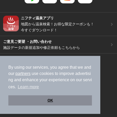
ニフティ温泉アプリ
地図から温泉検索！お得な限定クーポンも！
今すぐダウンロード！
ご意見ご要望 ・お問い合わせ
施設データの新規追加や修正依頼もこちらから
スマートフォン
/
PC
加盟店募集（資料請求）
広告出稿のご案内
By using our services, you agree that we and
our
partners
use cookies to improve advertisi
利用規約
ライフスタイルMEMBERS+規約
ng and enhance your experience on our servi
特定商取引法に基づく表記
ヘルプ
採用情報
ces.
Learn more
運営会社
個人情報保護ポリシー
©NIFTY Lifestyle Co., Ltd.
OK