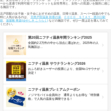
意。女性専用リラクセーションルーム「ヴィーナスラウンジ」は女性浴室のロッカ
ーから直通で利用可能でブランケットも女性専用と、女性への気遣いを随所に感じ
る施設です。
北戸田駅の女子旅・女子会におすすめの温泉、日帰り温泉、スーパー銭湯の中でも
特に人気があるのは、
天然戸田温泉 彩香の湯
、
ＣＯＣＯ ＳＴＡＹ 西川口駅
前
、
湯屋敷 孝楽(ゆやしき こうらく)
などの施設です。ぜひ一度は足を運んでみて
ください。
第20回ニフティ温泉年間ランキング2025
全国約2.2万件の中から頂点に選ばれた、2025年の人
気施設は…
ニフティ温泉 サウナランキング2026
おふろ好きユーザーの投票により、全国No.1サウナが
決定！
ニフティ温泉プレミアムクーポン
ノジマモバイル会員向け 通常よりもお得な「特別価
格」で人気の温泉を満喫できる！