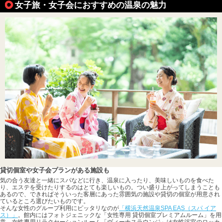
女子旅・女子会におすすめの温泉の魅力
貸切個室や女子会プランがある施設も
気の合う友達と一緒にスパなどに行き、温泉に入ったり、美味しいものを食べた
り、エステを受けたりするのはとても楽しいもの。つい盛り上がってしまうことも
あるので、できればそういった客層にあった雰囲気の施設や貸切の個室が用意され
ているところ選びたいものです。
そんな女性のグループ利用にピッタリなのが
「横浜天然温泉SPA EAS（スパ イア
ス）」
。館内にはフォトジェニックな「女性専用 貸切個室プレミアムルーム」を用