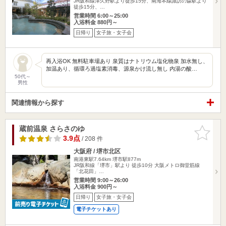
JR阪和線津久野駅より徒歩15分、南海本線諏訪の森駅より
徒歩15分、…
営業時間 6:00～25:00
入浴料金 880円～
日帰り
女子旅・女子会
再入浴OK 無料駐車場あり 泉質はナトリウム塩化物泉 加水無し、
加温あり、循環ろ過塩素消毒、源泉かけ流し無し 内湯の酸…
50代～
男性
関連情報から探す
蔵前温泉 さらさのゆ
お気に入
りに追加
3.9点
/ 208 件
大阪府 / 堺市北区
南港東駅7.64km
堺市駅877m
JR阪和線「堺市」駅より 徒歩10分 大阪メトロ御堂筋線
「北花田」…
営業時間 9:00～26:00
入浴料金 900円～
日帰り
女子旅・女子会
電子チケットあり