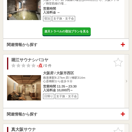
／御堂筋線の場…
営業時間
入浴料金 ～
宿泊
女子旅・女子会
楽天トラベルの宿泊プランを見る
関連情報から探す
堀江サウナシバコヤ
お気に入
りに追加
-点
/ 0 件
大阪府 / 大阪市西区
南港東駅8.27km
四ツ橋駅314m
心斎橋駅から徒歩９分
営業時間 11:35～23:30
入浴料金 10,000円～
日帰り
女子旅・女子会
関連情報から探す
真大阪サウナ
お気に入