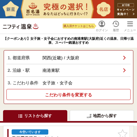
購入済チケットはこちら
ログイン
履歴
メニュー
【クーポンあり】女子旅・女子会におすすめの南港東駅(大阪府)近くの温泉、日帰り温
泉、スーパー銭湯おすすめ
1. 都道府県
関西(近畿) / 大阪府
2. 沿線・駅
南港東駅
3. こだわり条件
女子旅・女子会
こだわり条件を変更する
リストから探す
地図から探す
お気に入
今空いています
りに追加