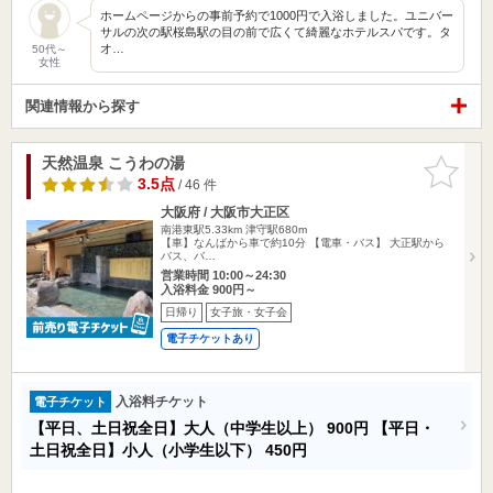
ホームページからの事前予約で1000円で入浴しました。ユニバー
サルの次の駅桜島駅の目の前で広くて綺麗なホテルスパです。タ
オ…
50代～
女性
関連情報から探す
天然温泉 こうわの湯
お気に入
りに追加
3.5点
/ 46 件
大阪府 / 大阪市大正区
南港東駅5.33km
津守駅680m
【車】なんばから車で約10分 【電車・バス】 大正駅から
バス、バ…
営業時間 10:00～24:30
入浴料金 900円～
日帰り
女子旅・女子会
電子チケットあり
入浴料チケット
電子チケット
【平日、土日祝全日】大人（中学生以上）
900円
【平日・
土日祝全日】小人（小学生以下）
450円