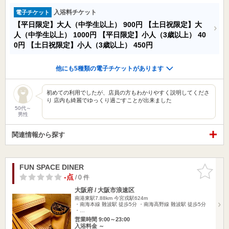
入浴料チケット
電子チケット
【平日限定】大人（中学生以上）
900円
【土日祝限定】大
人（中学生以上）
1000円
【平日限定】小人（3歳以上）
40
0円
【土日祝限定】小人（3歳以上）
450円
他にも5種類の電子チケットがあります
初めての利用でしたが、店員の方もわかりやすく説明してくださ
り 店内も綺麗でゆっくり過ごすことが出来ました
50代～
男性
関連情報から探す
FUN SPACE DINER
お気に入
りに追加
-点
/ 0 件
大阪府 / 大阪市浪速区
南港東駅7.88km
今宮戎駅624m
・南海本線 難波駅 徒歩5分 ・南海高野線 難波駅 徒歩5分
・…
営業時間 9:00～23:00
入浴料金 ～