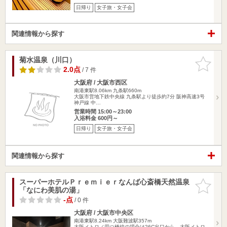
日帰り
女子旅・女子会
関連情報から探す
菊水温泉（川口）
お気に入
りに追加
2.0点
/ 7 件
大阪府 / 大阪市西区
南港東駅8.06km
九条駅660m
大阪市営地下鉄中央線 九条駅より徒歩約7分 阪神高速3号
神戸線 中…
営業時間 15:00～23:00
入浴料金 600円～
日帰り
女子旅・女子会
関連情報から探す
スーパーホテルＰｒｅｍｉｅｒなんば心斎橋天然温泉
お気に入
「なにわ美肌の湯」
りに追加
-点
/ 0 件
大阪府 / 大阪市中央区
南港東駅8.24km
大阪難波駅357m
大阪メトロ／四つ橋線の場合は26C出口から、大阪メトロ