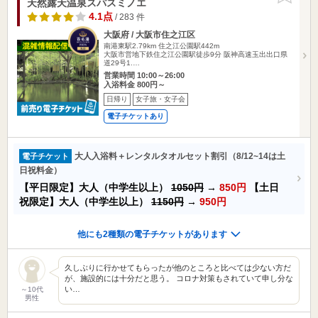
天然露天温泉スパスミノエ
4.1点
/ 283 件
大阪府 / 大阪市住之江区
南港東駅2.79km
住之江公園駅442m
大阪市営地下鉄住之江公園駅徒歩9分 阪神高速玉出出口県
道29号1.…
営業時間 10:00～26:00
入浴料金 800円～
日帰り
女子旅・女子会
電子チケットあり
大人入浴料＋レンタルタオルセット割引（8/12~14は土
電子チケット
日祝料金）
【平日限定】大人（中学生以上）
1050円
→
850円
【土日
祝限定】大人（中学生以上）
1150円
→
950円
他にも2種類の電子チケットがあります
久しぶりに行かせてもらったが他のところと比べては少ない方だ
が、施設的には十分だと思う。 コロナ対策もされていて申し分な
い…
～10代
男性