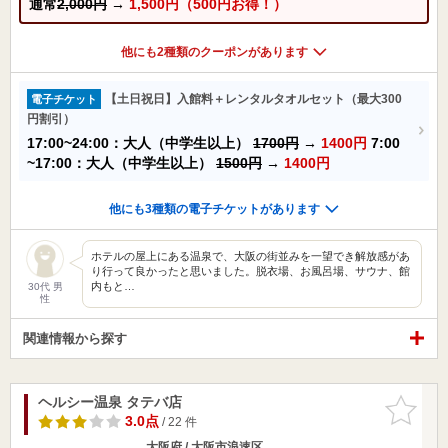
通常
2,000円
→
1,500円（500円お得！）
他にも2種類のクーポンがあります
【土日祝日】入館料＋レンタルタオルセット（最大300
電子チケット
円割引）
17:00~24:00：大人（中学生以上）
1700円
→
1400円
7:00
~17:00：大人（中学生以上）
1500円
→
1400円
他にも3種類の電子チケットがあります
ホテルの屋上にある温泉で、大阪の街並みを一望でき解放感があ
り行って良かったと思いました。脱衣場、お風呂場、サウナ、館
内もと…
30代 男
性
関連情報から探す
ヘルシー温泉 タテバ店
お気に入
りに追加
3.0点
/ 22 件
大阪府 / 大阪市浪速区