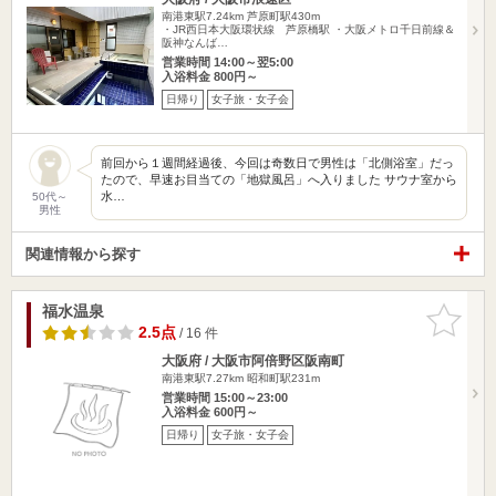
南港東駅7.24km
芦原町駅430m
・JR西日本大阪環状線 芦原橋駅 ・大阪メトロ千日前線＆
阪神なんば…
営業時間 14:00～翌5:00
入浴料金 800円～
日帰り
女子旅・女子会
前回から１週間経過後、今回は奇数日で男性は「北側浴室」だっ
たので、早速お目当ての「地獄風呂」へ入りました サウナ室から
水…
50代～
男性
関連情報から探す
福水温泉
お気に入
りに追加
2.5点
/ 16 件
大阪府 / 大阪市阿倍野区阪南町
南港東駅7.27km
昭和町駅231m
営業時間 15:00～23:00
入浴料金 600円～
日帰り
女子旅・女子会