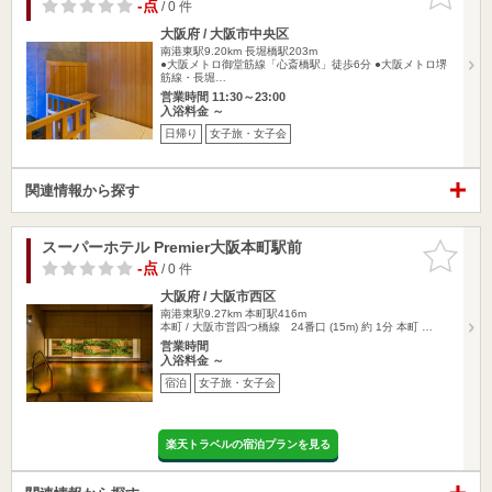
りに追加
-点
/ 0 件
大阪府 / 大阪市中央区
南港東駅9.20km
長堀橋駅203m
●大阪メトロ御堂筋線「心斎橋駅」徒歩6分 ●大阪メトロ堺
筋線・長堀…
営業時間 11:30～23:00
入浴料金 ～
日帰り
女子旅・女子会
関連情報から探す
スーパーホテル Premier大阪本町駅前
お気に入
りに追加
-点
/ 0 件
大阪府 / 大阪市西区
南港東駅9.27km
本町駅416m
本町 / 大阪市営四つ橋線 24番口 (15m) 約 1分 本町 …
営業時間
入浴料金 ～
宿泊
女子旅・女子会
楽天トラベルの宿泊プランを見る