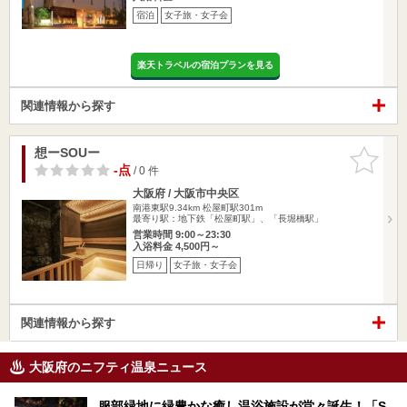
宿泊
女子旅・女子会
楽天トラベルの宿泊プランを見る
関連情報から探す
想ーSOUー
お気に入
りに追加
-点
/ 0 件
大阪府 / 大阪市中央区
南港東駅9.34km
松屋町駅301m
最寄り駅：地下鉄「松屋町駅」、「長堀橋駅」
営業時間 9:00～23:30
入浴料金 4,500円～
日帰り
女子旅・女子会
関連情報から探す
大阪府のニフティ温泉ニュース
服部緑地に緑豊かな癒し温浴施設が堂々誕生！「S