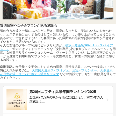
貸切個室や女子会プランがある施設も
気の合う友達と一緒にスパなどに行き、温泉に入ったり、美味しいものを食べた
り、エステを受けたりするのはとても楽しいもの。つい盛り上がってしまうことも
あるので、できればそういった客層にあった雰囲気の施設や貸切の個室が用意され
ているところ選びたいものです。
そんな女性のグループ利用にピッタリなのが
「横浜天然温泉SPA EAS（スパ イア
ス）」
。館内にはフォトジェニックな「女性専用 貸切個室プレミアムルーム」を用
意。女性専用リラクセーションルーム「ヴィーナスラウンジ」は女性浴室のロッカ
ーから直通で利用可能でブランケットも女性専用と、女性への気遣いを随所に感じ
る施設です。
南港東駅の女子旅・女子会におすすめの温泉、日帰り温泉、スーパー銭湯の中でも
特に人気があるのは、
天然露天温泉スパスミノエ
、
三宝バスセンター
、
天然温泉
花乃井の湯 スーパーホテル堺マリティマ
などの施設です。ぜひ一度は足を運んで
みてください。
第20回ニフティ温泉年間ランキング2025
全国約2.2万件の中から頂点に選ばれた、2025年の人
気施設は…