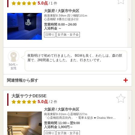
りに追加
5.0点
/ 1 件
大阪府 / 大阪市中央区
南港東駅8.59km
四ツ橋駅101m
心斎橋駅 8番出口徒歩2分
営業時間 8:00～24:00
入浴料金 ～
日帰り
女子旅・女子会
夜勤明けで初めて行きました。 BGMも良く、わたしは、森の部
屋で、2時間過ごしました。 また、行きたいです。
50代～
女性
関連情報から探す
大阪サウナDESSE
お気に入
りに追加
5.0点
/ 2 件
大阪府 / 大阪市中央区
南港東駅9.01km
心斎橋駅227m
「心斎橋筋商店街内」 ・電車＆徒歩 ■ Osaka Metr…
営業時間 11:00～翌9:00
入浴料金 1,900円～
日帰り
女子旅・女子会