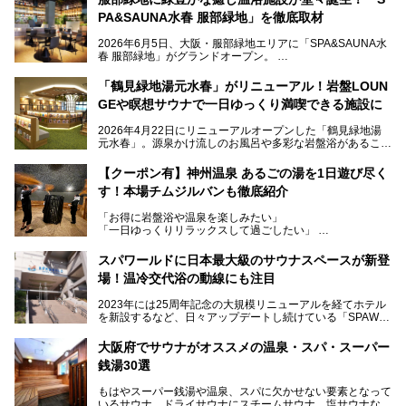
PA&SAUNA水春 服部緑地」を徹底取材
2026年6月5日、大阪・服部緑地エリアに「SPA&SAUNA水
春 服部緑地」がグランドオープン。
当初の計画から約5年の時を経て誕生した本施設は、温泉・
「鶴見緑地湯元水春」がリニューアル！岩盤LOUN
サウナ・岩盤浴・フィットネス・ラウンジ・レストランなど
GEや瞑想サウナで一日ゆっくり満喫できる施設に
を融合した、これまでの“水春”のイメージをさらに進化させ
た大型ウェルネス施設です。
2026年4月22日にリニューアルオープンした「鶴見緑地湯
元水春」。源泉かけ流しのお風呂や多彩な岩盤浴があること
今回はオープン前の内覧会に参加し、館内のこだわりポイン
で人気の施設ですが、リニューアルを経てこれまで以上
トを徹底取材してきました。
に“一日中くつろげる場所”としてパワーアップしています。
サウナー注目の3種のサウナや160cmの深水風呂、没入感の
【クーポン有】神州温泉 あるごの湯を1日遊び尽く
高い岩盤浴エリア、日本最大の台数を誇る最新AIフィットネ
す！本場チムジルバンも徹底紹介
今回のリニューアルでは、新たに登場した瞑想サウナをはじ
スマシンなど、見どころ満載の館内を詳しくご紹介します。
め、岩盤浴エリアや休憩スペースの充実、レストランなど、
「お得に岩盤浴や温泉を楽しみたい」
見どころが盛りだくさん。日常の疲れを癒やしたい方はもち
「一日ゆっくりリラックスして過ごしたい」
ろん、休日にゆったり過ごしたい方にもぴったりの内容とな
そんな方におすすめなのが、クーポンを使ってお得に長時間
っています。
利用できる「神州温泉 あるごの湯」です。
スパワールドに日本最大級のサウナスペースが新登
本記事では、そんなリニューアル後の注目ポイントを詳しく
場！温冷交代浴の動線にも注目
あるごの湯は、大阪府豊中市にある日帰り温浴施設で、阪急
紹介します。これから「鶴見緑地湯元水春」に訪れる方や、
宝塚線「三国駅」から徒歩約10分とアクセスも良好です。
より満足度の高い過ごし方をしたい方はぜひお読みくださ
2023年には25周年記念の大規模リニューアルを経てホテル
チムジルバン（岩盤浴）を中心に、発汗・リラックス・漫画
い。
を新設するなど、日々アップデートし続けている「SPAWO
タイムまで満喫できる長時間滞在型の施設なので、一日中ゆ
RLD HOTEL＆RESORT」（以下スパワールド）。
ったりと過ごしたいときにおすすめ。大うちわやタオルによ
そんなスパワールドが2025年11月15日（土）に、新たな浴
る迫力ある熱波パフォーマンスも毎日行われており、“とと
大阪府でサウナがオススメの温泉・スパ・スーパー
室や日本最大級140人収容の大規模サウナを携えてリニュー
のう”体験をしっかり楽しめるのもポイントです。
銭湯30選
アルオープン！浴室である4F・6Fそれぞれにリニューアル
が施されており、その総工費はなんと13.5億円！
さらに館内でくつろぐだけでなく、隣接するビルにはカラオ
もはやスーパー銭湯や温泉、スパに欠かせない要素となって
大規模リニューアルの全容を確認すべく、リニューアルプレ
ケやボウリングといった遊び場もあり、友人同士やカップル
いるサウナ。ドライサウナにスチームサウナ、塩サウナな
オープンイベントに行ってきました！今回はそのリニューア