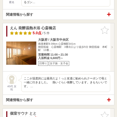
るゴン…
匿名
関連情報から探す
えん 発酵温熱木浴 心斎橋店
お気に入
りに追加
5.0点
/ 5 件
大阪府 / 大阪市中央区
南港東駅9.08km
心斎橋駅341m
御堂筋線 心斎橋駅 3番出口より徒歩5分 御堂筋線 本町
駅 13番…
営業時間 11:00～21:30
入浴料金 6,600円～
日帰り
女子旅・女子会
ここが温度的には最高だよ！っと友達に勧められクーポンで母と
一緒に行きました。 熱いぐらい発酵しています。きもちいいで
す。 …
40代 女
性
関連情報から探す
個室サウナ とと
お気に入