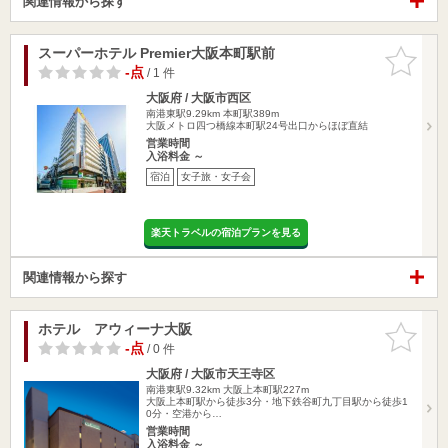
関連情報から探す
スーパーホテル Premier大阪本町駅前
お気に入
りに追加
-点
/ 1 件
大阪府 / 大阪市西区
南港東駅9.29km
本町駅389m
大阪メトロ四つ橋線本町駅24号出口からほぼ直結
営業時間
入浴料金 ～
宿泊
女子旅・女子会
楽天トラベルの宿泊プランを見る
関連情報から探す
ホテル アウィーナ大阪
お気に入
りに追加
-点
/ 0 件
大阪府 / 大阪市天王寺区
南港東駅9.32km
大阪上本町駅227m
大阪上本町駅から徒歩3分・地下鉄谷町九丁目駅から徒歩1
0分・空港から…
営業時間
入浴料金 ～