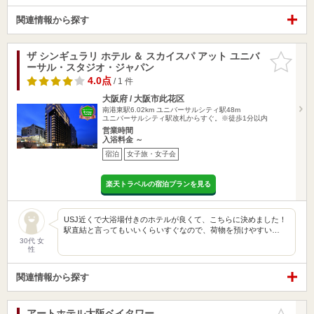
関連情報から探す
ザ シンギュラリ ホテル ＆ スカイスパ アット ユニバ
お気に入
ーサル・スタジオ・ジャパン
りに追加
4.0点
/ 1 件
大阪府 / 大阪市此花区
南港東駅6.02km
ユニバーサルシティ駅48m
ユニバーサルシティ駅改札からすぐ。※徒歩1分以内
営業時間
入浴料金 ～
宿泊
女子旅・女子会
楽天トラベルの宿泊プランを見る
USJ近くで大浴場付きのホテルが良くて、こちらに決めました！
駅直結と言ってもいいくらいすぐなので、荷物を預けやすい…
30代 女
性
関連情報から探す
アートホテル大阪ベイタワー
お気に入