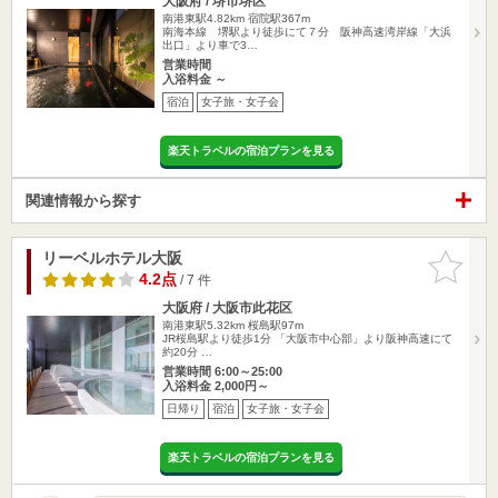
大阪府 / 堺市堺区
南港東駅4.82km
宿院駅367m
南海本線 堺駅より徒歩にて７分 阪神高速湾岸線「大浜
出口」より車で3…
営業時間
入浴料金 ～
宿泊
女子旅・女子会
楽天トラベルの宿泊プランを見る
関連情報から探す
リーベルホテル大阪
お気に入
りに追加
4.2点
/ 7 件
大阪府 / 大阪市此花区
南港東駅5.32km
桜島駅97m
JR桜島駅より徒歩1分 「大阪市中心部」より阪神高速にて
約20分 …
営業時間 6:00～25:00
入浴料金 2,000円～
日帰り
宿泊
女子旅・女子会
楽天トラベルの宿泊プランを見る