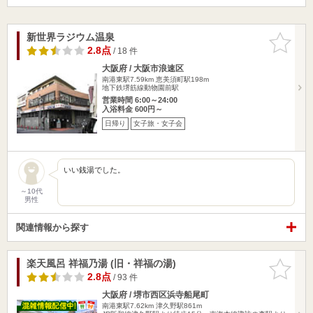
新世界ラジウム温泉
お気に入
りに追加
2.8点
/ 18 件
大阪府 / 大阪市浪速区
南港東駅7.59km
恵美須町駅198m
地下鉄堺筋線動物園前駅
営業時間 6:00～24:00
入浴料金 600円～
日帰り
女子旅・女子会
いい銭湯でした。
～10代
男性
関連情報から探す
楽天風呂 祥福乃湯 (旧・祥福の湯)
お気に入
りに追加
2.8点
/ 93 件
大阪府 / 堺市西区浜寺船尾町
南港東駅7.62km
津久野駅861m