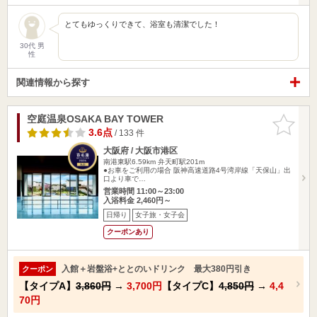
とてもゆっくりできて、浴室も清潔でした！
30代 男
性
関連情報から探す
空庭温泉OSAKA BAY TOWER
お気に入
りに追加
3.6点
/ 133 件
大阪府 / 大阪市港区
南港東駅6.59km
弁天町駅201m
●お車をご利用の場合 阪神高速道路4号湾岸線「天保山」出
口より車で…
営業時間 11:00～23:00
入浴料金 2,460円～
日帰り
女子旅・女子会
クーポンあり
入館＋岩盤浴+ととのいドリンク 最大380円引き
クーポン
【タイプA】
3,860円
→
3,700円
【タイプC】
4,850円
→
4,4
70円