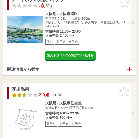
りに追加
-点
/ 0 件
大阪府 / 大阪市港区
南港東駅6.53km
弁天町駅106m
大阪駅よりJR環状線にて7分弁天町駅下車直結徒歩3分・U
SJまでJR…
営業時間 11:00～23:00
入浴料金 2,460円～
宿泊
女子旅・女子会
楽天トラベルの宿泊プランを見る
関連情報から探す
花里温泉
お気に入
りに追加
2.9点
/ 21 件
大阪府 / 大阪市住吉区
南港東駅6.53km
我孫子町駅499m
営業時間 9:00～22:30
入浴料金 600円～
日帰り
女子旅・女子会