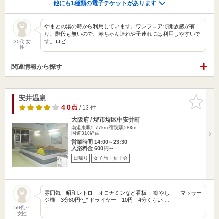
他にも1種類の電子チケットがあります
やまとの湯の時から利用しています。ワンフロアで開放感が有
り、階段も無いので、赤ちゃん連れや子連れには利用しやすいで
す。ロビ…
30代 女
性
関連情報から探す
安井温泉
お気に入
りに追加
4.0点
/ 13 件
大阪府 / 堺市堺区中安井町
南港東駅5.77km
宿院駅588m
国道310経由
営業時間 14:00～23:30
入浴料金 600円～
日帰り
女子旅・女子会
雰囲気 昭和レトロ オロナミンなど看板 癒やし マッサー
ジ機 3分80円^_^ ドライヤー 10円 4分くらい …
50代～
女性