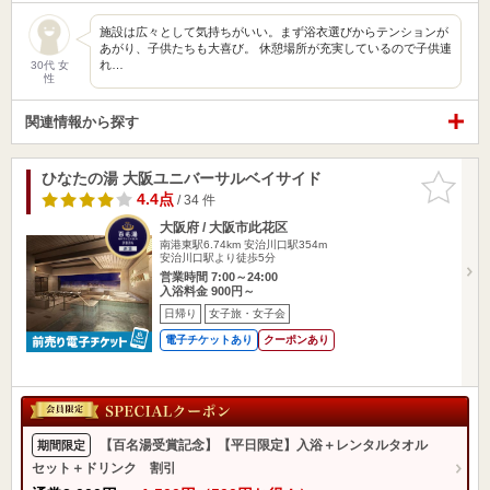
施設は広々として気持ちがいい。まず浴衣選びからテンションが
あがり、子供たちも大喜び。 休憩場所が充実しているので子供連
れ…
30代 女
性
関連情報から探す
ひなたの湯 大阪ユニバーサルベイサイド
お気に入
りに追加
4.4点
/ 34 件
大阪府 / 大阪市此花区
南港東駅6.74km
安治川口駅354m
安治川口駅より徒歩5分
営業時間 7:00～24:00
入浴料金 900円～
日帰り
女子旅・女子会
電子チケットあり
クーポンあり
【百名湯受賞記念】【平日限定】入浴＋レンタルタオル
期間限定
セット＋ドリンク 割引