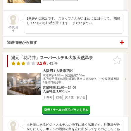
1番好きな施設です。 スタッフさんがこまめに見回りして、 清掃
しているのも好感が持てます。 またいきたい。
40代 男
性
関連情報から探す
湯元「花乃井」スーパーホテル大阪天然温泉
お気に入
りに追加
3.2点
/ 43 件
大阪府 / 大阪市西区
南港東駅9.03km
阿波座駅500m
地下鉄千日前線阿波座駅9番出口徒歩5分、中央線阿波座駅
3番出口徒歩8…
営業時間 11:00～24:00
入浴料金 1,000円～
日帰り
宿泊
女子旅・女子会
楽天トラベルの宿泊プランを見る
土佐堀にあるビジネスホテルの地下に涌く温泉です。駐車場が分
かりにくく、ホテルの西側の角を左に曲がってすぐのところにあ