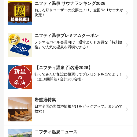
ニフティ温泉 サウナランキング2026
おふろ好きユーザーの投票により、全国No.1サウナが
決定！
ニフティ温泉プレミアムクーポン
ノジマモバイル会員向け 通常よりもお得な「特別価
格」で人気の温泉を満喫できる！
【ニフティ温泉 百名湯2026】
行ってみたい施設に投票してプレゼントを当てよう！
（全10回開催 / 合計260名様）
岩盤浴特集
日本全国の岩盤浴情報だけをピックアップ。まとめて
検索！
ニフティ温泉ニュース