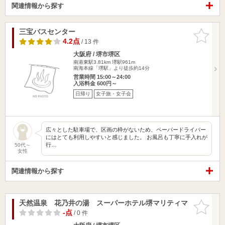
関連情報から探す
三宝バスセンター
お気に入
りに追加
4.2点
/ 13 件
大阪府 / 堺市堺区
南港東駅3.81km
堺駅961m
南海本線「堺駅」より徒歩約14分
営業時間 15:00～24:00
入浴料金 600円～
日帰り
女子旅・女子会
広々とした駐車場で、区画の枠がないため、ペーパードライバー
にはとても利用しやすいと感じました。 お風呂も丁寧に手入れが
行…
50代～
女性
関連情報から探す
天然温泉 花乃井の湯 スーパーホテル堺マリティマ
お気に入
りに追加
-点
/ 0 件