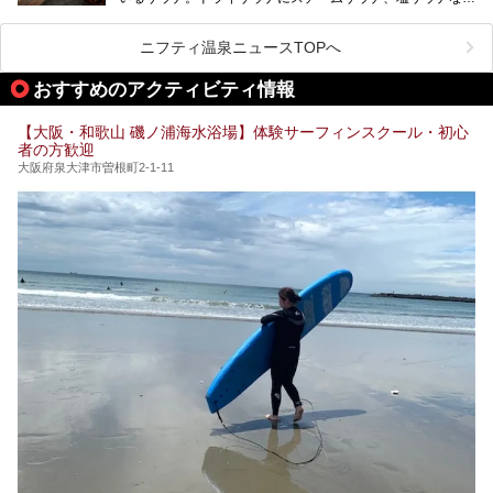
で“遊び+癒し”の一日を過ごすのにもぴったり。
ど、いくつか異なるタイプが楽しめたり、水風呂や外気浴ス
ル部分の概要をお届けします。
ペース、ロウリュウなど、心ゆくまで楽しむためのサービス
今回は、あるごの湯を訪問し、チムジルバンやお風呂、食事
が充実した施設も多くみられます。
ニフティ温泉ニュースTOPへ
処にいたるまで魅力をたっぷり堪能してきたので、その全容
を詳しく紹介します！
今回はそんなサウナにこだわった、大阪府内のオススメ温
おすすめのアクティビティ情報
泉・銭湯・スパを30件紹介したいと思います！
【大阪・和歌山 磯ノ浦海水浴場】体験サーフィンスクール・初心
者の方歓迎
大阪府泉大津市曽根町2-1-11