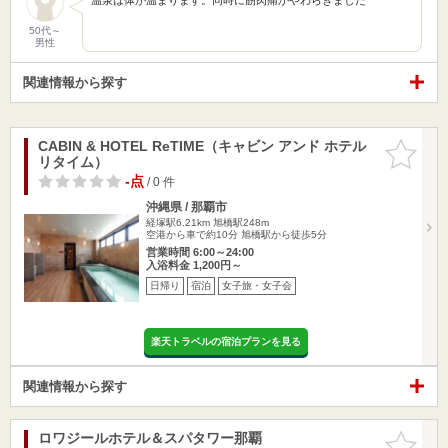
50代～
男性
関連情報から探す
CABIN & HOTEL ReTIME（キャビン アンド ホテル
お気に入
リタイム）
りに追加
-点
/ 0 件
沖縄県 / 那覇市
経塚駅6.21km
旭橋駅248m
空港から車で約10分 旭橋駅から徒歩5分
営業時間 6:00～24:00
入浴料金 1,200円～
日帰り
宿泊
女子旅・女子会
楽天トラベルの宿泊プランを見る
関連情報から探す
ロワジールホテル＆スパタワー那覇
お気に入