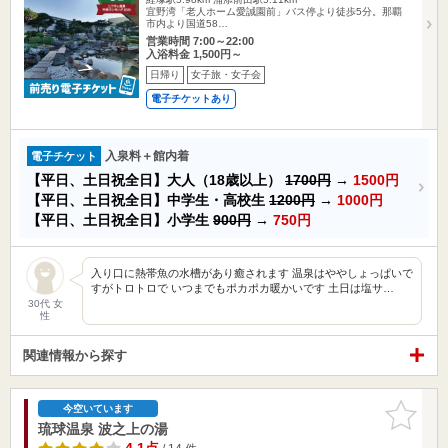
宜野湾「老人ホーム愛誠園前」バス停より徒歩5分。那覇
市内より国道58…
営業時間 7:00～22:00
入浴料金 1,500円～
日帰り
女子旅・女子会
電子チケットあり
入泉料＋館内着
電子チケット
【平日、土日祝全日】大人（18歳以上）
1700円
→
1500円
【平日、土日祝全日】中学生・高校生
1200円
→
1000円
【平日、土日祝全日】小学生
900円
→
750円
入り口に熱帯魚の水槽があり癒されます 温泉はややしょっぱいで
すがトロトロで いつまでもポカポカ暖かいです 土日は塩サ…
30代 女
性
関連情報から探す
お気に入
今空いています
りに追加
琉球温泉 波之上の湯