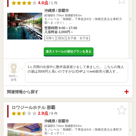
りに追加
4.0点
/ 1 件
沖縄県 / 那覇市
経塚駅6.70km
旭橋駅883m
モノレール「旭橋駅」下車徒歩6分（旭橋交差点を東町方
面へまっすぐ）、…
営業時間 9:00～17:00
入浴料金 2,000円～
日帰り
宿泊
女子旅・女子会
楽天トラベルの宿泊プランを見る
1ヶ月間の出張中に数件温泉巡りをして来ました。 こちらの海人
の湯は3500円と高いのですが公式HPよりweb前売り購入す…
50代～
女性
関連情報から探す
ロワジールホテル 那覇
お気に入
りに追加
2.9点
/ 9 件
沖縄県 / 那覇市
経塚駅6.74km
旭橋駅953m
モノレール「旭橋駅」下車徒歩6分（旭橋交差点を東町方
面へまっすぐ）、…