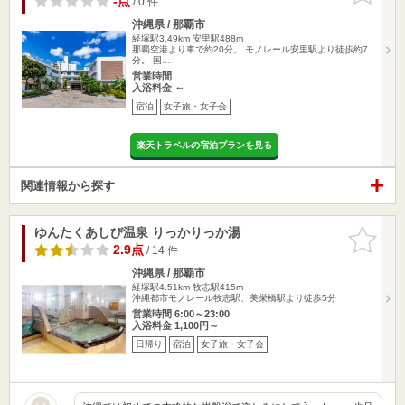
-点
/ 0 件
沖縄県 / 那覇市
経塚駅3.49km
安里駅488m
那覇空港より車で約20分。 モノレール安里駅より徒歩約7
分。 国…
営業時間
入浴料金 ～
宿泊
女子旅・女子会
楽天トラベルの宿泊プランを見る
関連情報から探す
ゆんたくあしび温泉 りっかりっか湯
お気に入
りに追加
2.9点
/ 14 件
沖縄県 / 那覇市
経塚駅4.51km
牧志駅415m
沖縄都市モノレール牧志駅、美栄橋駅より徒歩5分
営業時間 6:00～23:00
入浴料金 1,100円～
日帰り
宿泊
女子旅・女子会