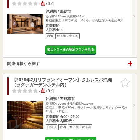
-点
/ 0 件
沖縄県 / 那覇市
経塚駅4.76km
牧志駅622m
那覇空港より車で20分 ゆいレール牧志駅から徒歩8分
営業時間
入浴料金 ～
宿泊
女子旅・女子会
楽天トラベルの宿泊プランを見る
関連情報から探す
【2026年2月リブランドオープン】さふぃスパ沖縄
お気に入
（ラグナガーデンホテル内）
りに追加
-点
/ 0 件
沖縄県 / 宜野湾市
経塚駅4.95km
浦添前田駅4.10km
空港より車で約30分。モノレール古島駅よりタクシーで約
15分。トロピ…
営業時間 6:00～24:00
入浴料金 3,850円～
日帰り
宿泊
女子旅・女子会