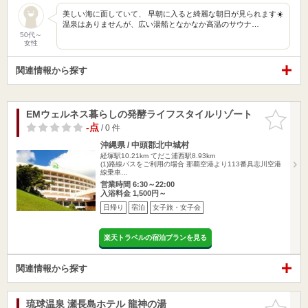
美しい海に面していて、 早朝に入ると綺麗な朝日が見られます☀️
温泉はありませんが、広い湯船となかなか高温のサウナ…
50代～
女性
関連情報から探す
EMウェルネス暮らしの発酵ライフスタイルリゾート
お気に入
りに追加
-点
/ 0 件
沖縄県 / 中頭郡北中城村
経塚駅10.21km
てだこ浦西駅8.93km
(1)路線バスをご利用の場合 那覇空港より113番具志川空港
線乗車…
営業時間 6:30～22:00
入浴料金 1,500円～
日帰り
宿泊
女子旅・女子会
楽天トラベルの宿泊プランを見る
関連情報から探す
琉球温泉 瀬長島ホテル 龍神の湯
お気に入