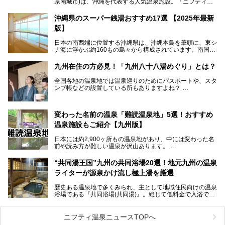
県南城市)は、沖縄を代表する人気温泉施設。「ニフティ温
泉 年間ランキング 2024」の九州・沖縄エリア総合にて第1
位を獲得し、平日・土日にかかわらず多くの常連客や温泉フ
沖縄県のスーパー銭湯おすすめ17選 【2025年最新
ァンが訪れます。
版】
とりわけ貸切湯はお湯の良さに定評があり、コアな温泉ファ
日本の南西端に位置する沖縄県は、沖縄本島を筆頭に、東シ
ンに注目される存在。今回は貸切湯にスポットを当て、その
ナ海に浮かぶ約160もの島々から構成されています。南国な
魅力を徹底解説します。
らではの温暖な気候、カラフルな魚が泳ぐ美しい海、手付か
ずの豊かな自然、独自の歴史や文化など、多くの人を惹きつ
九州在住の方必見！「九州八十八湯めぐり」とは？
けてやまない魅力あふれる観光県です。
全国各地の温泉地では温泉巡りのためにパスポートや、スタ
そんな沖縄県のスーパー銭湯には、ホテル併設などリゾート
ンプ帳などの設置している所もありますよね？
と同時に楽しめる施設が多くあります。日帰りでも旅行気分
その中でも九州には、九州各県の有名な温泉地を巡るための
を味わえる、沖縄のスーパー銭湯をご紹介します。
「九州八十八湯めぐり」があるんです。
九州を回って歩くのはなかなか大変ですが、九州で温泉好き
変わった名前の温泉「難読温泉地」5選！おすすめ
な方ならぜひ参加してみたいスタンプラリーでしょう。
温泉施設もご紹介【九州版】
日本には約2,900ヶ所もの温泉地があり、中には変わった名
前や読み方が難しい温泉が沢山あります。
そこで日本各地にある「難読温泉地」を、地域ごとにクイズ
“共同湯王国”九州の共同浴場20選！地元九州の温泉
形式でご紹介。第５回目(最終回)である今回は、九州地方の
ライターが源泉かけ流し極上湯を厳選
難読温泉地をピックアップしました。
また、各温泉地のおすすめ温泉施設も併せてご紹介します。
歴史ある温泉地で多くみられ、主として地域住民向けの温泉
浴場である『共同浴場(共同湯)』。総じて低料金で入浴で
いくつ読めるか、ぜひチャレンジしてみて下さいね！
き、観光的側面よりも生活のためのお風呂の要素が強い点が
特徴です。
共同浴場は全国各地の温泉地にありますが、特に九州地方は
ニフティ温泉ニュースTOPへ
共同湯文化が古くから発展し、質・量ともに大変充実。九州