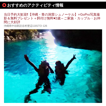
は“共同湯王国”といっても決して過言では無いでしょう。
おすすめのアクティビティ情報
今回は地元在住の九州の温泉ライターである筆者が過去入浴
した中から、源泉かけ流しと泉質の良さにこだわって九州の
共同浴場を20施設厳選。入浴マナーを守りながら、ぜひ湯
当日予約大歓迎❗【沖縄・青の洞窟シュノーケル】⭐GoPro写真撮
めぐりの参考にされてみて下さい！
影＆無料プレゼント＋餌付け無料♥️2歳～ご家族・カップル・お仲
間に大好評
沖縄県中頭郡読谷村楚辺1181TO-126