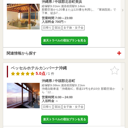
沖縄県 / 中頭郡北谷町美浜
経塚駅9.01km
浦添前田駅8.14km
那覇空港から20番または120番を利用し、『軍病院前』で
下車、徒歩7…
営業時間 7:00～23:00
入浴料金 700円～
日帰り
宿泊
女子旅・女子会
楽天トラベルの宿泊プランを見る
関連情報から探す
ベッセルホテルカンパーナ沖縄
お気に入
りに追加
5.0点
/ 1 件
沖縄県 / 中頭郡北谷町
経塚駅9.08km
浦添前田駅8.21km
沖縄自動車道「沖縄南IC」県道23号を約10分 那覇空港か
ら「12…
営業時間 6:00～24:00
入浴料金 ～
日帰り
宿泊
女子旅・女子会
楽天トラベルの宿泊プランを見る