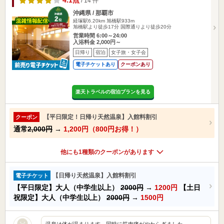
4.1点
/ 14 件
沖縄県 / 那覇市
経塚駅6.20km
旭橋駅933m
旭橋駅より徒歩17分 国際通りより徒歩20分
営業時間 6:00～24:00
入浴料金 2,000円～
日帰り
宿泊
女子旅・女子会
電子チケットあり
クーポンあり
楽天トラベルの宿泊プランを見る
【平日限定！日帰り天然温泉】入館料割引
クーポン
通常
2,000円
→
1,200円（800円お得！）
他にも1種類のクーポンがあります
【日帰り天然温泉】入館料割引
電子チケット
【平日限定】大人（中学生以上）
2000円
→
1200円
【土日
祝限定】大人（中学生以上）
2000円
→
1500円
温泉は体が温まります。同時に筋肉痛がやわらぎました