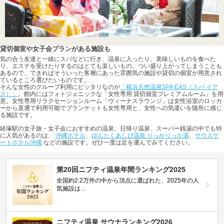
貸切個室や女子会プランがある施設も
気の合う友達と一緒にスパなどに行き、温泉に入ったり、美味しいものを食べた
り、エステを受けたりするのはとても楽しいもの。つい盛り上がってしまうことも
あるので、できればそういった客層にあった雰囲気の施設や貸切の個室が用意され
ているところ選びたいものです。
そんな女性のグループ利用にピッタリなのが
「横浜天然温泉SPA EAS（スパ イア
ス）」
。館内にはフォトジェニックな「女性専用 貸切個室プレミアムルーム」を用
意。女性専用リラクセーションルーム「ヴィーナスラウンジ」は女性浴室のロッカ
ーから直通で利用可能でブランケットも女性専用と、女性への気遣いを随所に感じ
る施設です。
経塚駅の女子旅・女子会におすすめの温泉、日帰り温泉、スーパー銭湯の中でも特
に人気があるのは、
沖縄ホテル
、
ゆんたくあしび温泉 りっかりっか湯
、
サウスゲ
ートホテル沖縄
などの施設です。ぜひ一度は足を運んでみてください。
第20回ニフティ温泉年間ランキング2025
全国約2.2万件の中から頂点に選ばれた、2025年の人
気施設は…
ニフティ温泉 サウナランキング2026