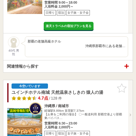
営業時間 9:00～18:00
入浴料金 2,000円～
日帰り
宿泊
女子旅・女子会
楽天トラベルの宿泊プランを見る
那覇の老舗高級ホテル
沖縄県那覇市にある老舗…
40代 男
性
関連情報から探す
お気に入
今空いています
りに追加
ユインチホテル南城 天然温泉さしきの 猿人の湯
4.7点
/ 128 件
沖縄県 / 南城市
経塚駅8.89km
首里駅7.37km
【お車をご利用の場合】 〇一般道利用 那覇空港より那覇
東バイパス…
営業時間 6:30～23:00
入浴料金 2,000円～
日帰り
宿泊
女子旅・女子会