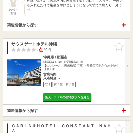
沖縄では初めての本格的な岩盤浴で楽しみにして入った。 一歩足
を入れただけで足裏をやけどしそうになって慌てて出たら 外に
サ…
50代～
女性
関連情報から探す
サウスゲートホテル沖縄
お気に入
りに追加
-点
/ 0 件
沖縄県 / 那覇市
経塚駅4.69km
美栄橋駅489m
【ゆいレール】美栄橋駅 下車 （那覇空港駅から約14分）
【車】那…
営業時間
入浴料金 ～
宿泊
女子旅・女子会
楽天トラベルの宿泊プランを見る
関連情報から探す
ＣＡＢＩＮ＆ＨＯＴＥＬ ＣＯＮＳＴＡＮＴ ＮＡＨ
お気に入
Ａ
りに追加