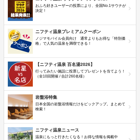
おふろ好きユーザーの投票により、全国No.1サウナが
決定！
ニフティ温泉プレミアムクーポン
ノジマモバイル会員向け 通常よりもお得な「特別価
格」で人気の温泉を満喫できる！
【ニフティ温泉 百名湯2026】
行ってみたい施設に投票してプレゼントを当てよう！
（全10回開催 / 合計260名様）
岩盤浴特集
日本全国の岩盤浴情報だけをピックアップ。まとめて
検索！
ニフティ温泉ニュース
温泉にもっと行きたくなる！お得な情報を掲載中