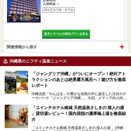
入浴料金 ～
宿泊
女子旅・女子会
楽天トラベルの宿泊プランを見る
関連情報から探す
沖縄県のニフティ温泉ニュース
「ジャングリア沖縄」がついにオープン！絶叫アト
ラクションのあとは絶景露天風呂へ！遊び方を徹底
レポート
沖縄北部「やんばる」の豊かな自然の中に誕生した注目のテ
ーマパーク「ジャングリア沖縄」。今回、メディア向け内覧
会に参加する機会をいただきました！この記事では、ジャン
グリアの全貌をお届けすべく、見どころや料金、アクセス方
「ユインチホテル南城 天然温泉さしきの 猿人の湯
法まで徹底解説していきます。
」貸切湯レビュー！国内屈指の濃厚極上湯を徹底紹
介
「ユインチホテル南城 天然温泉さしきの 猿人の湯 」(沖縄