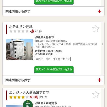
楽天トラベルの宿泊プランを見る
関連情報から探す
ホテルサン沖縄
お気に入
りに追加
-点
/ 0 件
沖縄県 / 那覇市
経塚駅5.71km
県庁前駅218m
・モノレール（ゆいレール）利用 那覇空港駅→県庁前駅
下車→徒歩２分 …
営業時間 10:00～21:00
入浴料金 2,200円～
日帰り
宿泊
女子旅・女子会
楽天トラベルの宿泊プランを見る
関連情報から探す
エナジック天然温泉アロマ
お気に入
りに追加
4.3点
/ 21 件
沖縄県 / 宜野湾市
経塚駅5.98km
浦添前田駅5.11km