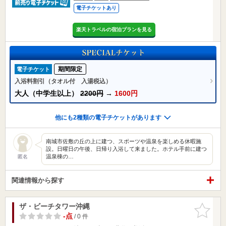
電子チケットあり
楽天トラベルの宿泊プランを見る
期間限定
電子チケット
入浴料割引（タオル付 入湯税込）
大人（中学生以上）
2200円
→
1600円
他にも2種類の電子チケットがあります
南城市佐敷の丘の上に建つ、スポーツや温泉を楽しめる休暇施
設。日曜日の午後、日帰り入浴して来ました。ホテル手前に建つ
温泉棟の…
匿名
関連情報から探す
ザ・ビーチタワー沖縄
お気に入
りに追加
-点
/ 0 件