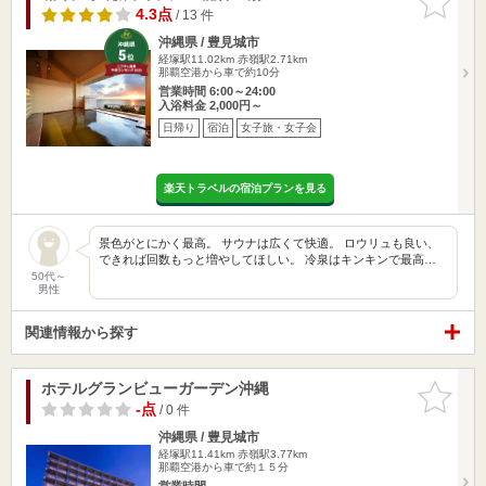
りに追加
4.3点
/ 13 件
沖縄県 / 豊見城市
経塚駅11.02km
赤嶺駅2.71km
那覇空港から車で約10分
営業時間 6:00～24:00
入浴料金 2,000円～
日帰り
宿泊
女子旅・女子会
楽天トラベルの宿泊プランを見る
景色がとにかく最高。 サウナは広くて快適。 ロウリュも良い、
できれば回数もっと増やしてほしい。 冷泉はキンキンで最高…
50代～
男性
関連情報から探す
ホテルグランビューガーデン沖縄
お気に入
りに追加
-点
/ 0 件
沖縄県 / 豊見城市
経塚駅11.41km
赤嶺駅3.77km
那覇空港から車で約１５分
営業時間