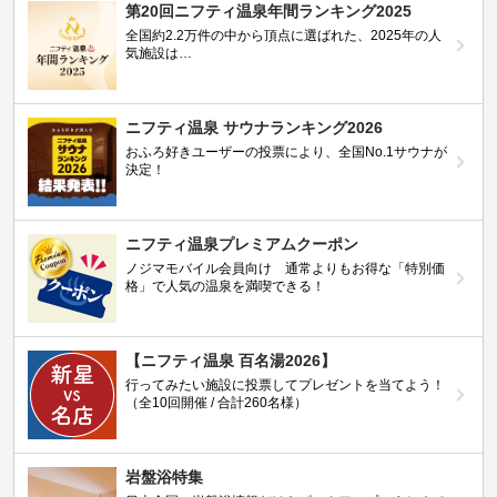
第20回ニフティ温泉年間ランキング2025
全国約2.2万件の中から頂点に選ばれた、2025年の人
気施設は…
ニフティ温泉 サウナランキング2026
おふろ好きユーザーの投票により、全国No.1サウナが
決定！
ニフティ温泉プレミアムクーポン
ノジマモバイル会員向け 通常よりもお得な「特別価
格」で人気の温泉を満喫できる！
【ニフティ温泉 百名湯2026】
行ってみたい施設に投票してプレゼントを当てよう！
（全10回開催 / 合計260名様）
岩盤浴特集