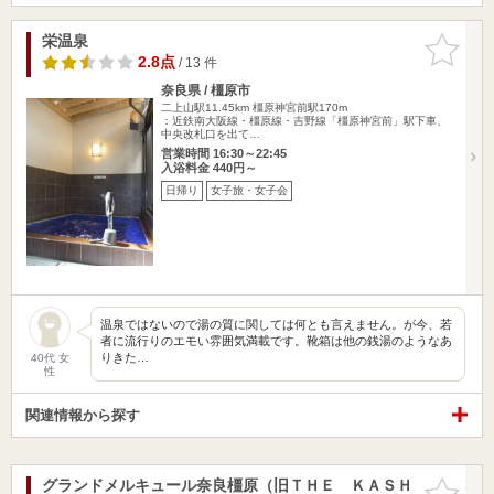
栄温泉
お気に入
りに追加
2.8点
/ 13 件
奈良県 / 橿原市
二上山駅11.45km
橿原神宮前駅170m
：近鉄南大阪線・橿原線・吉野線「橿原神宮前」駅下車、
中央改札口を出て…
営業時間 16:30～22:45
入浴料金 440円～
日帰り
女子旅・女子会
温泉ではないので湯の質に関しては何とも言えません。が今、若
者に流行りのエモい雰囲気満載です。靴箱は他の銭湯のようなあ
りきた…
40代 女
性
関連情報から探す
グランドメルキュール奈良橿原（旧ＴＨＥ ＫＡＳＨ
お気に入