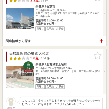
2.1点
/ 28 件
奈良県 / 香芝市
二上山駅898m
二上駅798m
近鉄二上駅から徒歩で11分近鉄下田駅から徒歩で13分近鉄
二上山駅から…
営業時間 11:00～20:00
入浴料金 800円～
日帰り
女子旅・女子会
関連情報から探す
天然温泉 虹の湯 西大和店
お気に入
りに追加
3.0点
/ 154 件
奈良県 / 北葛城郡上牧町
二上山駅4.20km
志都美駅1.51km
車： ◾️西名阪自動車道「香芝IC」より、東方向へ3Km（約1
0分…
営業時間 10:00～24:00
入浴料金 900円～
日帰り
女子旅・女子会
こんにちは！ライスと申します🍚 サウナが好きなのでサウナー向
けのレビューになります。ご了承ください🙇 リニュー…
30代 男