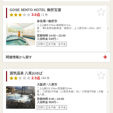
GOSE SENTO HOTEL 御所宝湯
お気に入
りに追加
3.0点
/ 1 件
奈良県 / 御所市
二上山駅9.57km
御所駅311m
車： ◾️京奈和自動車道「御所IC」より西方向へ2Km（約7
分） …
営業時間 14:00～22:00
入浴料金 530円～
日帰り
女子旅・女子会
関連情報から探す
源気温泉 八尾おゆば
お気に入
りに追加
2.3点
/ 84 件
大阪府 / 八尾市
二上山駅10.15km
恩智駅514m
車： ◎府道15号線（八尾茨木線）沿い ◎府道5号線（大阪
港八尾…
営業時間 9:00～24:00
入浴料金 850円～
日帰り
女子旅・女子会