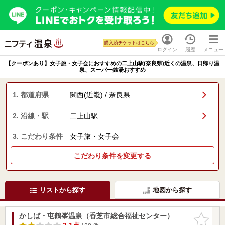
購入済チケットはこちら
ログイン
履歴
メニュー
【クーポンあり】女子旅・女子会におすすめの二上山駅(奈良県)近くの温泉、日帰り温
泉、スーパー銭湯おすすめ
1. 都道府県
関西(近畿) / 奈良県
2. 沿線・駅
二上山駅
3. こだわり条件
女子旅・女子会
こだわり条件を変更する
リストから探す
地図から探す
かしば・屯鶴峯温泉（香芝市総合福祉センター）
お気に入
りに追加