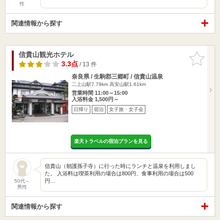
性
関連情報から探す
信貴山観光ホテル
お気に入
りに追加
3.3点
/ 13 件
奈良県 / 生駒郡三郷町 / 信貴山温泉
二上山駅7.79km
高安山駅1.61km
営業時間 11:00～15:00
入浴料金 1,500円～
日帰り
宿泊
女子旅・女子会
楽天トラベルの宿泊プランを見る
信貴山（朝護孫子寺）に行った時にランチと温泉を利用しまし
た。 入浴料は喫茶利用の場合は800円、食事利用の場合は500
円…
50代～
男性
関連情報から探す