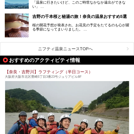
「温泉に行きたいけど、このご時世なかなか遠出ができな
い」
「たまには温泉にゆっくり浸かってリフレッシュしたい！」
そんな方も多いのではないでしょうか？
吉野の千本桜と秘湯の旅！奈良の温泉おすすめ5選
お宿に泊まって観光地を巡るような温泉旅行がしたいけど、
桜の開花予想が発表され、お花見の予定をたてるのも心が躍
まとまった時間が取れない時もありますよね。
る季節になってまいりました。
そんな時は、日帰りでサクッと楽しめるスーパー銭湯がおす
日本には桜の名所が数多くありますが、古くから和歌にも詠
すめ！
まれるくらい日本人の心を捉えて離さない名所中の名所があ
手軽でリーズナブルに温泉気分を楽しめるだけでなく、体の
ります。それは奈良県の吉野山。
芯までじんわり温まってリラックス効果も抜群。
ニフティ温泉ニュースTOPへ
シロヤマザクラを中心に200種約３万本の桜が咲き誇りま
今回は、奈良で行けるおすすめのスーパー銭湯を5つご紹介
す。また吉野山を含む「紀伊山地の霊場と参詣道」はユネス
おすすめのアクティビティ情報
したいと思います。
コの世界遺産に登録されており、修験道の霊場として荘厳な
雰囲気をたたえています。
【奈良・吉野川】ラフティング（半日コース）
開湯300年と歴史のある霊験あらたかな吉野の湯で、春を感
大阪府大阪市北区豊崎5丁目3番23号ジュリアビル8F
じる湯治の旅はいかがでしょう。
今回は奈良県吉野のおすすめ温泉を紹介いたします！