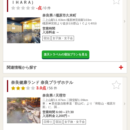
ＩＨＡＲＡ）
りに追加
-点
/ 0 件
奈良県 / 橿原市久米町
二上山駅11.63km
橿原神宮前駅103m
橿原神宮前より徒歩1分郡山ＩＣより40分
営業時間
入浴料金 ～
宿泊
女子旅・女子会
楽天トラベルの宿泊プランを見る
関連情報から探す
奈良健康ランド 奈良プラザホテル
お気に入
りに追加
3.0点
/ 56 件
奈良県 / 天理市
二上山駅11.67km
二階堂駅1.09km
車： ■ 西名阪自動車道「郡山IC」より「和歌山・橿原方
面」に、国…
営業時間 6:00～27:30
入浴料金 2,200円～
日帰り
宿泊
女子旅・女子会