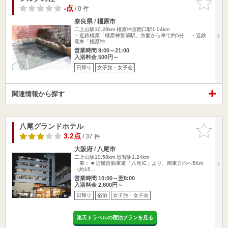
りに追加
-点
/ 0 件
奈良県 / 橿原市
二上山駅10.28km
橿原神宮西口駅1.04km
・近鉄橿原「橿原神宮前駅」方面から車で約5分 ・近鉄
電車「橿原神…
営業時間 9:00～21:00
入浴料金 500円～
日帰り
女子旅・女子会
関連情報から探す
八尾グランドホテル
お気に入
りに追加
3.2点
/ 37 件
大阪府 / 八尾市
二上山駅10.58km
恩智駅1.24km
・車： ■ 近畿自動車道「八尾IC」より、南東方向へ5Km
（約15…
営業時間 10:00～翌8:00
入浴料金 2,600円～
日帰り
宿泊
女子旅・女子会
楽天トラベルの宿泊プランを見る