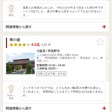
温泉とお布団がふかふか。 それだけが今まで泊まった所の中でダ
ントツ1位でした。 多少の事なら目をつぶってでもまた行きたい
そ…
匿名
関連情報から探す
華の湯
お気に入
りに追加
4.2点
/ 132 件
大阪府 / 羽曳野市
二上山駅10.62km
恵我ノ荘駅1.41km
車： ・堺羽曳野線（大阪府道31号）「野交差点」から、東
方面へすぐ…
営業時間 10:00～24:00
入浴料金 830円～
日帰り
女子旅・女子会
入ってすぐのフロアでは、とても大きい亀2匹が水槽でお迎えし
てくれました。 浴室内はこじんまりして特別なものはありません
が…
50代～
男性
関連情報から探す