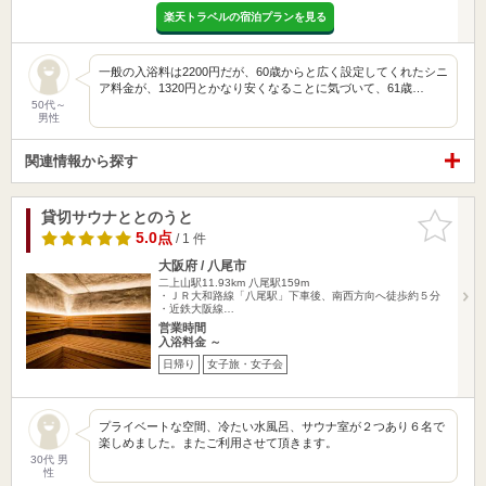
楽天トラベルの宿泊プランを見る
一般の入浴料は2200円だが、60歳からと広く設定してくれたシニ
ア料金が、1320円とかなり安くなることに気づいて、61歳…
50代～
男性
関連情報から探す
貸切サウナととのうと
お気に入
りに追加
5.0点
/ 1 件
大阪府 / 八尾市
二上山駅11.93km
八尾駅159m
・ＪＲ大和路線「八尾駅」下車後、南西方向へ徒歩約５分
・近鉄大阪線…
営業時間
入浴料金 ～
日帰り
女子旅・女子会
プライベートな空間、冷たい水風呂、サウナ室が２つあり６名で
楽しめました。またご利用させて頂きます。
30代 男
性