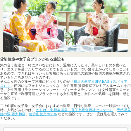
貸切個室や女子会プランがある施設も
気の合う友達と一緒にスパなどに行き、温泉に入ったり、美味しいものを食べた
り、エステを受けたりするのはとても楽しいもの。つい盛り上がってしまうことも
あるので、できればそういった客層にあった雰囲気の施設や貸切の個室が用意され
ているところ選びたいものです。
そんな女性のグループ利用にピッタリなのが
「横浜天然温泉SPA EAS（スパ イア
ス）」
。館内にはフォトジェニックな「女性専用 貸切個室プレミアムルーム」を用
意。女性専用リラクセーションルーム「ヴィーナスラウンジ」は女性浴室のロッカ
ーから直通で利用可能でブランケットも女性専用と、女性への気遣いを随所に感じ
る施設です。
二上山駅の女子旅・女子会におすすめの温泉、日帰り温泉、スーパー銭湯の中でも
特に人気があるのは、
かしば・屯鶴峯温泉（香芝市総合福祉センター）
、
天然温泉
虹の湯 西大和店
、
信貴山観光ホテル
などの施設です。ぜひ一度は足を運んでみて
ください。