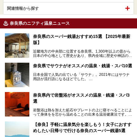
関連情報から探す
奈良県のニフティ温泉ニュース
奈良県のスーパー銭湯おすすめ15選 【2025年最新
版】
近畿地方の中央部に位置する奈良県。1,300年以上の昔から
日本の中心地として歴史があり、県内全域に歴史や神話の舞
台となったスポットが存在しています。県内だけで3つの世
界遺産があり、古代をそこかしこに感じられる地域です。
奈良県でサウナがオススメの温泉・銭湯・スパ10選
そんな奈良県のスーパー銭湯は、便利な街中にある施設か
ら、険しい山中にある秘湯までバラエティ豊か。ここでは、
日本全国で人気の出ている「サウナ」。2021年にはサウナ
奈良県で評判のスーパー銭湯をご紹介します。
用語が流行語になるほどでした。
そんなサウナ、関西・奈良県にも有名な温浴施設が多いんで
すよ。
奈良県内で岩盤浴がオススメの温泉・銭湯・スパ3
中心部に近いサウナや郊外にあるアウトドアフィンランド式
選
サウナなど種類も豊富です。
岩盤浴は熱を加えた鉱石やプレートの上に寝そべることによ
奈良県にあるサウナでリフレッシュしませんか？
って身体をを芯から温めることの出来る温浴健康法です。じ
んわりと身体の内部を温めて発汗を促すことでリラックス効
果だけではなく、代謝が高まり健康や美容にも良い影響が期
【奈良】手軽に温泉気分を楽しもう！女子におすす
待できます。今回はそんな岩盤浴にこだわった、奈良県内の
めしたい日帰りで行ける奈良のスーパー銭湯5選
オススメ温泉・銭湯・スパ3ヶ所を紹介させていただきま
す。