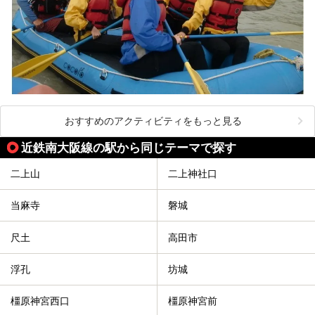
おすすめのアクティビティをもっと見る
近鉄南大阪線の駅から同じテーマで探す
二上山
二上神社口
当麻寺
磐城
尺土
高田市
浮孔
坊城
橿原神宮西口
橿原神宮前