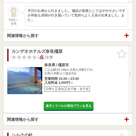
平日のお昼から行きました。 施設の規模としてはやや小さいです
が何処も清掃が行き届いていて気持ちよく入浴が出来ました。ま
た…
50代～
女性
関連情報から探す
カンデオホテルズ奈良橿原
お気に入
りに追加
-点
/ 0 件
奈良県 / 橿原市
二上山駅10.18km
大和八木駅177m
大和八木駅より徒歩3分
営業時間 15:00～23:00
入浴料金 2,000円～
日帰り
宿泊
女子旅・女子会
楽天トラベルの宿泊プランを見る
関連情報から探す
シルクの杜
お気に入