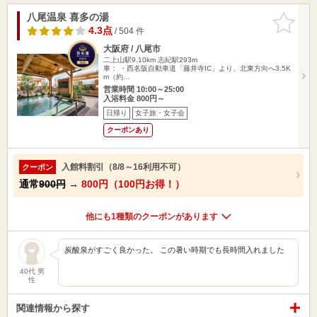
八尾温泉 喜多の湯
お気に入
りに追加
4.3点
/ 504 件
大阪府 / 八尾市
二上山駅9.10km
志紀駅293m
車： ・西名阪自動車道「藤井寺IC」より、北東方向へ3.5K
m（約…
営業時間 10:00～25:00
入浴料金 800円～
日帰り
女子旅・女子会
クーポンあり
入館料割引（8/8～16利用不可）
クーポン
通常
900円
→
800円（100円お得！）
他にも1種類のクーポンがあります
炭酸泉がすごく良かった。 この暑い時期でも長時間入れました
40代 男
性
関連情報から探す