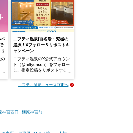
いベ
ニフティ温泉|百名湯・究極の
で
選択！Xフォロー＆リポストキ
キリ
ャンペーン
設の
ニフティ温泉のX公式アカウン
ト（@niftyonsen）をフォロー
し、指定投稿をリポストする
占い
と、抽選で各回26（ふろ）名
な
様（合計260名様）に選べるe-
ニフティ温泉ニュースTOPへ
ン
GIFT500円分をプレゼントい
たします。
楽し
ふろ
原神宮西口
橿原神宮前