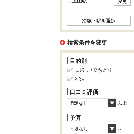
二上山駅
変更
沿線・駅を選択
検索条件を変更
目的別
日帰り / 立ち寄り
宿泊
口コミ評価
指定なし
以上
予算
下限なし
～