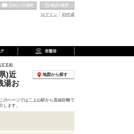
お気に入りの温泉
最近の履歴
ログイン
ID作成
グ
岩盤浴
おすすめ
県)近
地図から探す
銭湯お
このページでは二上山駅から直線距離で
介します。