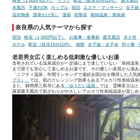
格安（1,000円以下）
サウナ
駅近（徒歩10分以内）
露天風呂
水風呂
子連れOK
カップル
宿泊
エステ・マッサージ
女子旅
塩化物泉
源泉かけ流し
漫画
岩盤浴
単純温泉・単純泉
奈良県の人気テーマから探す
宿泊
格安（1,000円以下）
お食事・食事処
露天風呂
冷え性
ホテル
駅近（徒歩10分以内）
旅館
女子旅・女子会
切り傷
老若男女広く楽しめる低刺激な優しいお湯
含有されている温泉成分が一定値にまで達していない「単純温泉
まで誰でも安心して楽しめるお湯です。その優しい泉質から湯あ
「ニフティ温泉」年間ランキングで連続全国1位を獲得した人気
ブス）」
では、肌のクレンジング効果もあるアルカリ性単純温泉
また、静岡県三島市にある
「ゆうだい温泉」
では、霊峰富士山と
展望露天風呂で肌ざわりがやさしいアルカリ性単純温泉が楽しめ