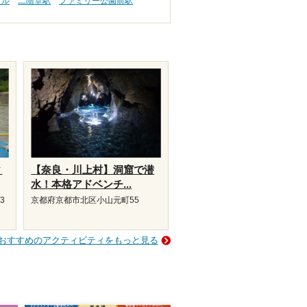
プル
二階堂駅
ファミリー公園前駅
ィ
【奈良・川上村】洞窟で潜
水！本格アドベンチ...
3
京都府京都市北区小山元町55
おすすめのアクティビティをもっと見る