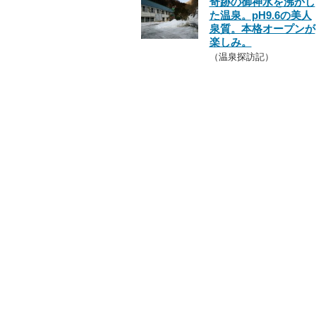
奇跡の御神水を沸かし
た温泉。pH9.6の美人
泉質。本格オープンが
楽しみ。
（温泉探訪記）