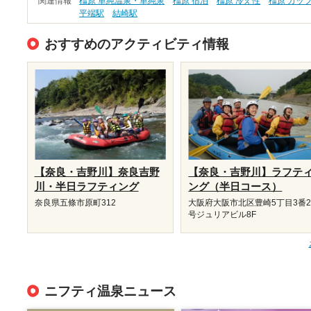
関連情報
橿原 単純温泉・単純泉
橿原 宿泊
橿原 冷え性
橿原 カッ
平端駅
結崎駅
おすすめのアクティビティ情報
【奈良・吉野川】奈良吉野
【奈良・吉野川】ラフテ
川・半日ラフティング
ング（半日コース）
奈良県五條市原町312
大阪府大阪市北区豊崎5丁目3番2
号ジュリアビル8F
ニフティ温泉ニュース