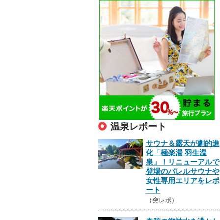
温泉レポート
サウナ＆露天が劇的進
化「極楽湯 羽生温
泉」！リニューアルで
登場のバレルサウナや
女性専用エリアをレポ
ート
（突レポ）