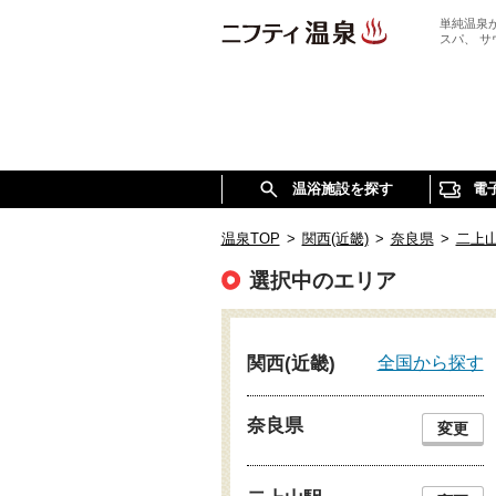
単純温泉
スパ、 
温浴施設を探す
電
温泉TOP
>
関西(近畿)
>
奈良県
>
二上
選択中のエリア
全国から探す
関西(近畿)
奈良県
変更