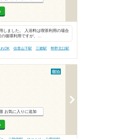
る
用しました。 入浴料は喫茶利用の場合
純泉の循環利用ですが、…
連れOK
信貴山下駅
三郷駅
勢野北口駅
宿泊
>
お気に入りに追加
る