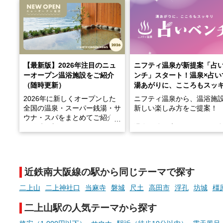
【最新版】2026年注目のニュ
ニフティ温泉が新提案「占
ーオープン温浴施設をご紹介
ンチ」スタート！温泉×占い
（随時更新）
湯あがりに、こころもスッ
2026年に新しくオープンした
ニフティ温泉から、温浴施
全国の温泉・スーパー銭湯・サ
新しい楽しみ方をご提案！
ウナ・スパをまとめてご紹介！
※随時更新しています
温泉で体を癒したあとに、
でこころもスッキリ──そん
天然温泉や露天風呂、注目のサ
新体験が楽しめる「占いベ
ウナなど、こだわりの魅力がつ
チ」を展開中♨
まったスポットが続々登場して
近鉄南大阪線の駅から同じテーマで探す
います。
手相やタロットなど気軽に
現地取材記事もあわせて紹介し
める占いで、“ととのう”お
二上山
二上神社口
当麻寺
磐城
尺土
高田市
浮孔
坊城
橿
ていますので、気になる施設は
時間を、もっと特別に。
ぜひチェックして次のおでかけ
二上山駅の人気テーマから探す
先の参考にしてみてください
ね。