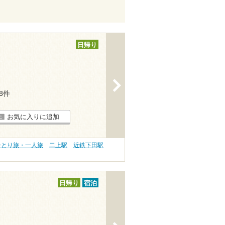
日帰り
>
28件
お気に入りに追加
ひとり旅・一人旅
二上駅
近鉄下田駅
日帰り
宿泊