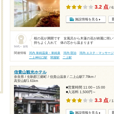
3.2 点
/ 
施設情報を見る
桜の花が満開です 女風呂から木蓮の花が綺麗に咲い
持ちよく入れて 体の芯から温まります
50代～ 女性
関連情報
河内 単純温泉・単純泉
河内 宿泊
河内 エステ・マッサージ
二上神社口駅
関屋駅
二上駅
信貴山観光ホテル
奈良県 / 生駒郡三郷町 / 信貴山温泉 /
二上山駅7.79km
/
高安山駅1.61km
■営業時間 11:00～15:00
■入浴料 1,500円～
3.3 点
/ 
施設情報を見る