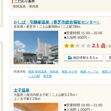
こだわり条件
単純温泉・単純泉
かしば・屯鶴峯温泉（香芝市総合福祉センター）
奈良県 / 香芝市 /
二上山駅898m
/
二上駅798m
■営業時間 11:00～20:00
■入浴料 800円～
2.1 点
/ 
施設情報を見る
関連情報
橿原 単純温泉・単純泉
橿原 冷え性
橿原 カップル
橿原 
二上山駅
香芝駅
太子温泉
大阪府 / 南河内郡太子町 /
二上山駅3.27km
/
上ノ太子駅2.23km
■営業時間 10:00～21:00
■入浴料 1,000円～