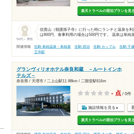
楽天トラベルの宿泊プランを見
信貴山（朝護孫子寺）に行った時にランチと温泉を利
は800円、食事利用の場合は500円です。 温泉は単
50代～ 男性
関連情報
生駒 単純温泉・単純泉
生駒 宿泊
生駒 カップル
生駒 子
王寺駅
グランヴィリオホテル奈良和蔵 －ルートインホ
テルズ－
奈良県 / 天理市 /
二上山駅11.98km
/
二階堂駅616m
- 点
/ 0件
施設情報を見る
楽天トラベルの宿泊プランを見