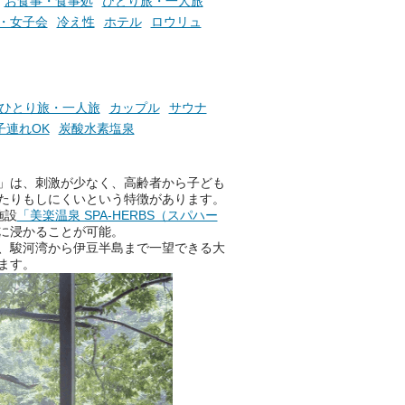
お食事・食事処
ひとり旅・一人旅
・女子会
冷え性
ホテル
ロウリュ
ひとり旅・一人旅
カップル
サウナ
子連れOK
炭酸水素塩泉
」は、刺激が少なく、高齢者から子ども
たりもしにくいという特徴があります。
施設
「美楽温泉 SPA-HERBS（スパハー
に浸かることが可能。
、駿河湾から伊豆半島まで一望できる大
ます。