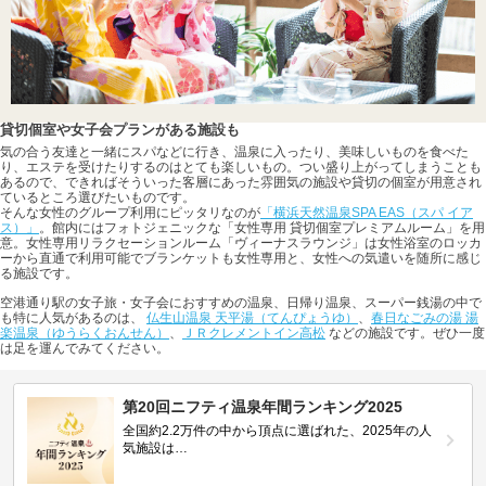
貸切個室や女子会プランがある施設も
気の合う友達と一緒にスパなどに行き、温泉に入ったり、美味しいものを食べた
り、エステを受けたりするのはとても楽しいもの。つい盛り上がってしまうことも
あるので、できればそういった客層にあった雰囲気の施設や貸切の個室が用意され
ているところ選びたいものです。
そんな女性のグループ利用にピッタリなのが
「横浜天然温泉SPA EAS（スパ イア
ス）」
。館内にはフォトジェニックな「女性専用 貸切個室プレミアムルーム」を用
意。女性専用リラクセーションルーム「ヴィーナスラウンジ」は女性浴室のロッカ
ーから直通で利用可能でブランケットも女性専用と、女性への気遣いを随所に感じ
る施設です。
空港通り駅の女子旅・女子会におすすめの温泉、日帰り温泉、スーパー銭湯の中で
も特に人気があるのは、
仏生山温泉 天平湯（てんぴょうゆ）
、
春日なごみの湯 湯
楽温泉（ゆうらくおんせん）
、
ＪＲクレメントイン高松
などの施設です。ぜひ一度
は足を運んでみてください。
第20回ニフティ温泉年間ランキング2025
全国約2.2万件の中から頂点に選ばれた、2025年の人
気施設は…