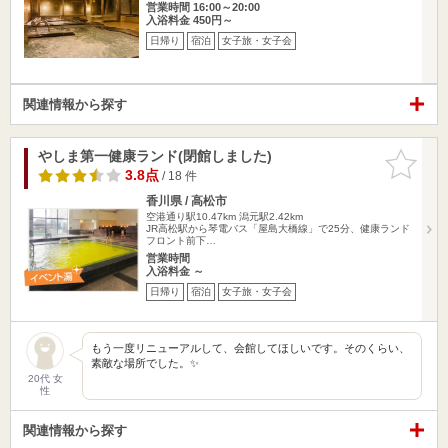
営業時間 16:00～20:00
入浴料金 450円～
日帰り
宿泊
女子旅・女子会
関連情報から探す
やしま第一健康ランド(閉館しました)
お気に入
りに追加
3.8点
/ 18 件
香川県 / 高松市
空港通り駅10.47km
潟元駅2.42km
JR高松駅から琴電バス「屋島大橋線」で25分、健康ランド
フロント前下…
営業時間
入浴料金 ～
日帰り
宿泊
女子旅・女子会
もう一度リニューアルして、会館してほしいです。そのくらい、
素敵な場所でした。✨️
20代 女
性
関連情報から探す