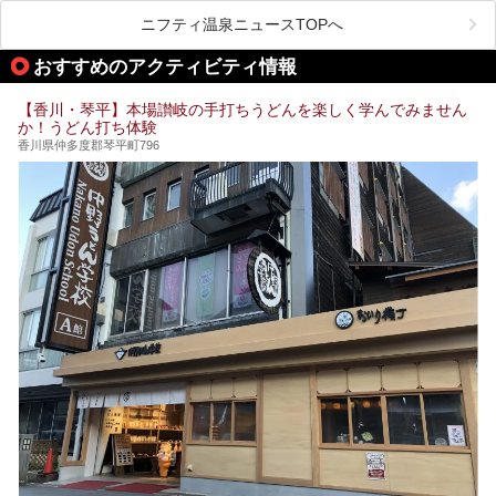
1周すると82kmもあることから、西と東・南と北ではまっ
たく風景がちがいます。
ニフティ温泉ニュースTOPへ
この記事では西・東・中間くらいの位置にある、小豆島を代
おすすめのアクティビティ情報
表する３つの大人気温泉をご紹介します。
ご紹介する３つとも露天風呂が存在し、すべてオーシャンビ
【香川・琴平】本場讃岐の手打ちうどんを楽しく学んでみません
ュー！お楽しみに。
か！うどん打ち体験
香川県仲多度郡琴平町796