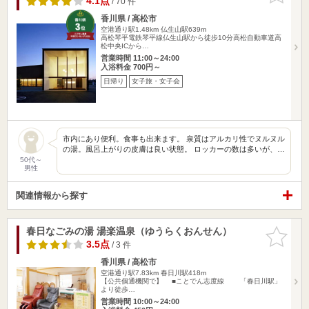
4.1点
/ 70 件
香川県 / 高松市
空港通り駅1.48km
仏生山駅639m
高松琴平電鉄琴平線仏生山駅から徒歩10分高松自動車道高
松中央ICから…
営業時間 11:00～24:00
入浴料金 700円～
日帰り
女子旅・女子会
市内にあり便利。食事も出来ます。 泉質はアルカリ性でヌルヌル
の湯。風呂上がりの皮膚は良い状態。 ロッカーの数は多いが、…
50代～
男性
関連情報から探す
春日なごみの湯 湯楽温泉（ゆうらくおんせん）
お気に入
りに追加
3.5点
/ 3 件
香川県 / 高松市
空港通り駅7.83km
春日川駅418m
【公共個通機関で】 ■ことでん志度線 「春日川駅」
より徒歩…
営業時間 10:00～24:00