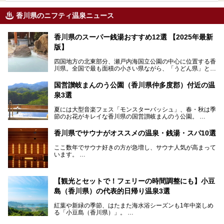
香川県のニフティ温泉ニュース
香川県のスーパー銭湯おすすめ12選 【2025年最新
版】
四国地方の北東部分、瀬戸内海国立公園の中心に位置する香
川県。全国で最も面積の小さい県ながら、「うどん県」とも
呼ばれるほどに有名な讃岐うどんをはじめ、小豆島の素麺と
オリーブ、和三盆、製塩や醤油など特産品は実にバラエティ
国営讃岐まんのう公園（香川県仲多度郡）付近の温
豊か。近年は瀬戸内海の島々を舞台にした「瀬戸内国際芸術
泉3選
祭」も開催され、アートの県としても知られています。
今回は、そんな香川県で特におすすめのスーパー銭湯をピッ
夏には大型音楽フェス「モンスターバッシュ」、春・秋は季
クアップしました。気になるスーパー銭湯があったら、ぜひ
節のお花がキレイな香川県の国営讃岐まんのう公園。
訪れてみてください！
四国唯一の国営公園であり、広さは東京ディズニーランド７
香川県でサウナがオススメの温泉・銭湯・スパ10選
個分！（350ha）
ここ数年でサウナ好きの方が急増し、サウナ人気が高まって
園内にはキャンプ場もあり、レンタサイクルで外周をぐるっ
います。
と一周することもできます。
施設ごとにサウナ、水風呂、外気欲と楽しめ、「ととのう」
快感が最高なんです。
今回は四国・香川県でそんな「ととのう」快感を楽しめる施
【観光とセットで！フェリーの時間調整にも】小豆
設を紹介します。
そんな国営讃岐まんのう公園は園内に温泉がありません。
ぜひ香川県に住んでいる方や訪れる予定のある方は、香川の
島（香川県）の代表的日帰り温泉3選
サウナ施設を行ってみましょう！
公園で汗をかいたあとスッキリできる近くの日帰り温泉を3
紅葉や新緑の季節、はたまた海水浴シーズンも1年中楽しめ
つご紹介しますね。
る「小豆島（香川県）」。