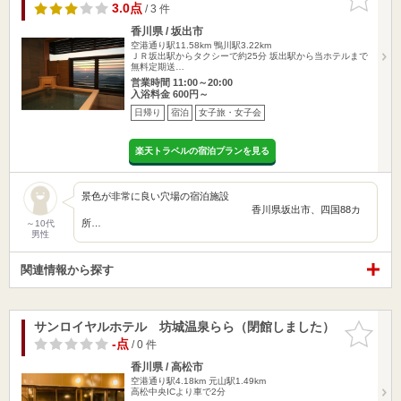
りに追加
3.0点
/ 3 件
香川県 / 坂出市
空港通り駅11.58km
鴨川駅3.22km
ＪＲ坂出駅からタクシーで約25分 坂出駅から当ホテルまで
無料定期送…
営業時間 11:00～20:00
入浴料金 600円～
日帰り
宿泊
女子旅・女子会
楽天トラベルの宿泊プランを見る
景色が非常に良い穴場の宿泊施設
香川県坂出市、四国88カ
所…
～10代
男性
関連情報から探す
サンロイヤルホテル 坊城温泉らら（閉館しました）
お気に入
りに追加
-点
/ 0 件
香川県 / 高松市
空港通り駅4.18km
元山駅1.49km
高松中央ICより車で2分