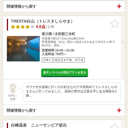
関連情報から探す
TRESTA白山（トレスタしらやま）
お気に入
りに追加
4.0点
/ 2 件
香川県 / 木田郡三木町
空港通り駅10.71km
白山駅224m
琴電長尾線「白山」駅から徒歩1分さぬき三木ICから車で
約10分、高松…
営業時間 10:00～21:00
入浴料金 700円～
日帰り
宿泊
女子旅・女子会
楽天トラベルの宿泊プランを見る
サウナ付き温泉に行くのが好きなので今回初めてトレスタしらや
まさんに行ってみました。 温泉の受付は正面左手にある階段を2
階…
50代～
女性
関連情報から探す
白峰温泉 ニューサンピア坂出
お気に入