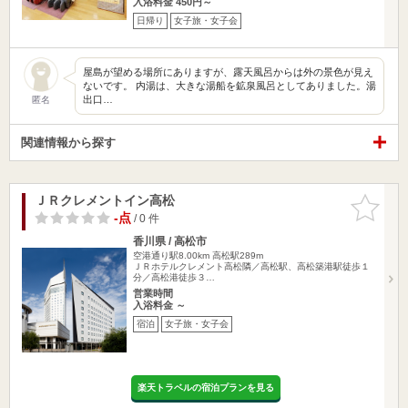
入浴料金 450円～
日帰り
女子旅・女子会
屋島が望める場所にありますが、露天風呂からは外の景色が見え
ないです。 内湯は、大きな湯船を鉱泉風呂としてありました。湯
出口…
匿名
関連情報から探す
ＪＲクレメントイン高松
お気に入
りに追加
-点
/ 0 件
香川県 / 高松市
空港通り駅8.00km
高松駅289m
ＪＲホテルクレメント高松隣／高松駅、高松築港駅徒歩１
分／高松港徒歩３…
営業時間
入浴料金 ～
宿泊
女子旅・女子会
楽天トラベルの宿泊プランを見る