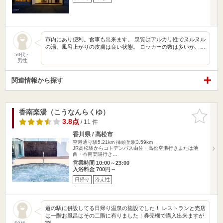
市内にあり便利。食事も出来ます。 泉質はアルカリ性でヌルヌル
の湯。風呂上がりの皮膚は良い状態。 ロッカーの数は多いが、…
50代～
男性
関連情報から探す
香南楽湯（こうなんらくゆ）
お気に入
りに追加
3.8点
/ 11 件
香川県 / 高松市
空港通り駅5.21km
挿頭丘駅3.59km
JR高松駅からコトデンバス由佐・高松空港行きまたは池
西・香南楽陽行き…
営業時間 10:00～23:00
入浴料金 700円～
日帰り
冷え性
道の駅に併設してる日帰り温泉の施設でした！ レストランと売店
は一階お風呂はその二階に有りました！券売機で購入出来ますが
割…