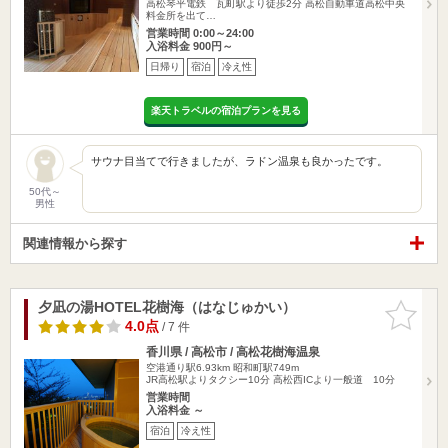
高松琴平電鉄 瓦町駅より徒歩2分 高松自動車道高松中央
料金所を出て…
営業時間 0:00～24:00
入浴料金 900円～
日帰り
宿泊
冷え性
楽天トラベルの宿泊プランを見る
サウナ目当てで行きましたが、ラドン温泉も良かったです。
50代～
男性
関連情報から探す
夕凪の湯HOTEL花樹海（はなじゅかい）
お気に入
りに追加
4.0点
/ 7 件
香川県 / 高松市 / 高松花樹海温泉
空港通り駅6.93km
昭和町駅749m
JR高松駅よりタクシー10分 高松西ICより一般道 10分
営業時間
入浴料金 ～
宿泊
冷え性