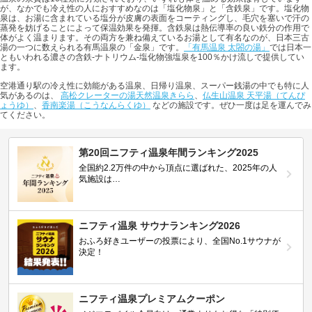
が、なかでも冷え性の人におすすめなのは「塩化物泉」と「含鉄泉」です。塩化物
泉は、お湯に含まれている塩分が皮膚の表面をコーティングし、毛穴を塞いで汗の
蒸発を妨げることによって保温効果を発揮。含鉄泉は熱伝導率の良い鉄分の作用で
体がよく温まります。その両方を兼ね備えているお湯として有名なのが、日本三古
湯の一つに数えられる有馬温泉の「金泉」です。
「有馬温泉 太閤の湯」
では日本一
ともいわれる濃さの含鉄-ナトリウム-塩化物強塩泉を100％かけ流しで提供してい
ます。
空港通り駅の冷え性に効能がある温泉、日帰り温泉、スーパー銭湯の中でも特に人
気があるのは、
高松クレーターの湯天然温泉きらら
、
仏生山温泉 天平湯（てんぴ
ょうゆ）
、
香南楽湯（こうなんらくゆ）
などの施設です。ぜひ一度は足を運んでみ
てください。
第20回ニフティ温泉年間ランキング2025
全国約2.2万件の中から頂点に選ばれた、2025年の人
気施設は…
ニフティ温泉 サウナランキング2026
おふろ好きユーザーの投票により、全国No.1サウナが
決定！
ニフティ温泉プレミアムクーポン