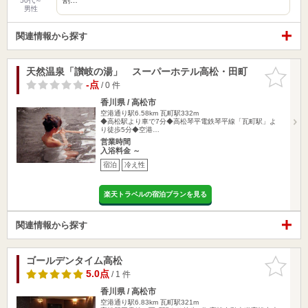
50代～
男性
関連情報から探す
天然温泉「讃岐の湯」 スーパーホテル高松・田町
お気に入
りに追加
-点
/ 0 件
香川県 / 高松市
空港通り駅6.58km
瓦町駅332m
◆高松駅より車で7分◆高松琴平電鉄琴平線「瓦町駅」よ
り徒歩5分◆空港…
営業時間
入浴料金 ～
宿泊
冷え性
楽天トラベルの宿泊プランを見る
関連情報から探す
ゴールデンタイム高松
お気に入
りに追加
5.0点
/ 1 件
香川県 / 高松市
空港通り駅6.83km
瓦町駅321m