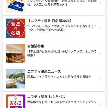
ノジマモバイル会員向け 通常よりもお得な「特別価
格」で人気の温泉を満喫できる！
【ニフティ温泉 百名湯2026】
行ってみたい施設に投票してプレゼントを当てよう！
（全10回開催 / 合計260名様）
岩盤浴特集
日本全国の岩盤浴情報だけをピックアップ。まとめて
検索！
ニフティ温泉ニュース
温泉にもっと行きたくなる！お得な情報を掲載中
ニフティ温泉 おふろパス
温浴施設をお得に楽しめるサブスクリプションプラン