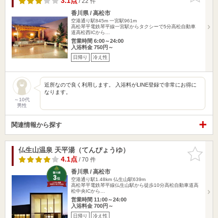
3.1点
/ 22 件
香川県 / 高松市
空港通り駅845m
一宮駅961m
高松琴平電鉄琴平線一宮駅からタクシーで5分高松自動車
道高松西ICから…
営業時間 6:00～24:00
入浴料金 750円～
日帰り
冷え性
近所なので良く利用します。 入浴料がLINE登録で非常にお得に
なります。
～10代
男性
関連情報から探す
仏生山温泉 天平湯（てんぴょうゆ）
お気に入
りに追加
4.1点
/ 70 件
香川県 / 高松市
空港通り駅1.48km
仏生山駅639m
高松琴平電鉄琴平線仏生山駅から徒歩10分高松自動車道高
松中央ICから…
営業時間 11:00～24:00
入浴料金 700円～
日帰り
冷え性