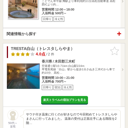
ことでん琴平線 陶駅より車利用約11分高松自動車道 高松
西ICより約…
営業時間 12:00～18:00
入浴料金 500円～
日帰り
冷え性
関連情報から探す
TRESTA白山（トレスタしらやま）
お気に入
りに追加
4.0点
/ 2 件
香川県 / 木田郡三木町
空港通り駅10.71km
白山駅224m
琴電長尾線「白山」駅から徒歩1分さぬき三木ICから車で
約10分、高松…
営業時間 10:00～21:00
入浴料金 700円～
日帰り
宿泊
冷え性
楽天トラベルの宿泊プランを見る
サウナ付き温泉に行くのが好きなので今回初めてトレスタしらや
まさんに行ってみました。 温泉の受付は正面左手にある階段を2
階…
50代～
女性