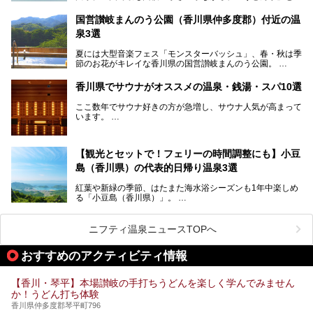
呼ばれるほどに有名な讃岐うどんをはじめ、小豆島の素麺と
オリーブ、和三盆、製塩や醤油など特産品は実にバラエティ
国営讃岐まんのう公園（香川県仲多度郡）付近の温
豊か。近年は瀬戸内海の島々を舞台にした「瀬戸内国際芸術
泉3選
祭」も開催され、アートの県としても知られています。
今回は、そんな香川県で特におすすめのスーパー銭湯をピッ
夏には大型音楽フェス「モンスターバッシュ」、春・秋は季
クアップしました。気になるスーパー銭湯があったら、ぜひ
節のお花がキレイな香川県の国営讃岐まんのう公園。
訪れてみてください！
四国唯一の国営公園であり、広さは東京ディズニーランド７
香川県でサウナがオススメの温泉・銭湯・スパ10選
個分！（350ha）
ここ数年でサウナ好きの方が急増し、サウナ人気が高まって
園内にはキャンプ場もあり、レンタサイクルで外周をぐるっ
います。
と一周することもできます。
施設ごとにサウナ、水風呂、外気欲と楽しめ、「ととのう」
快感が最高なんです。
今回は四国・香川県でそんな「ととのう」快感を楽しめる施
【観光とセットで！フェリーの時間調整にも】小豆
設を紹介します。
そんな国営讃岐まんのう公園は園内に温泉がありません。
ぜひ香川県に住んでいる方や訪れる予定のある方は、香川の
島（香川県）の代表的日帰り温泉3選
サウナ施設を行ってみましょう！
公園で汗をかいたあとスッキリできる近くの日帰り温泉を3
紅葉や新緑の季節、はたまた海水浴シーズンも1年中楽しめ
つご紹介しますね。
る「小豆島（香川県）」。
1周すると82kmもあることから、西と東・南と北ではまっ
たく風景がちがいます。
ニフティ温泉ニュースTOPへ
この記事では西・東・中間くらいの位置にある、小豆島を代
おすすめのアクティビティ情報
表する３つの大人気温泉をご紹介します。
ご紹介する３つとも露天風呂が存在し、すべてオーシャンビ
【香川・琴平】本場讃岐の手打ちうどんを楽しく学んでみません
ュー！お楽しみに。
か！うどん打ち体験
香川県仲多度郡琴平町796