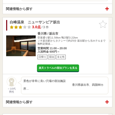
関連情報から探す
白峰温泉 ニューサンピア坂出
お気に入
りに追加
3.0点
/ 3 件
香川県 / 坂出市
空港通り駅11.58km
鴨川駅3.22km
ＪＲ坂出駅からタクシーで約25分 坂出駅から当ホテルまで
無料定期送…
営業時間 11:00～20:00
入浴料金 600円～
日帰り
宿泊
冷え性
楽天トラベルの宿泊プランを見る
景色が非常に良い穴場の宿泊施設
香川県坂出市、四国88カ
所…
～10代
男性
関連情報から探す