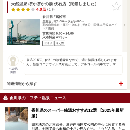
天然温泉 ぽかぽかの湯 伏石店（閉館しました）
お気に入
りに追加
4.0点
/ 1 件
香川県 / 高松市
空港通り駅3.60km
伏石駅695m
高松自動車道・高松中央ICより約5分、国道11号線東バイ
パス南側
営業時間 9:00～24:00
入浴料金 480円～
日帰り
冷え性
泉温20.5℃、ph7.1の放射能泉なので、湯に特徴は感じられませ
ん。新型コロナウィルス対策として、アルコール消毒です。マ…
～10代
男性
関連情報から探す
香川県のニフティ温泉ニュース
香川県のスーパー銭湯おすすめ12選 【2025年最新
版】
四国地方の北東部分、瀬戸内海国立公園の中心に位置する香
川県。全国で最も面積の小さい県ながら、「うどん県」とも