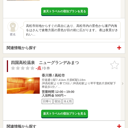
楽天トラベルの宿泊プランを見る
高松市街地からすぐの高台にあり、高松市内の景色から瀬戸内海
をはさんで倉敷方面の景色が目の前に広がります。 夜は夜景がき
れい…
匿名
関連情報から探す
四国高松温泉 ニューグランデみまつ
お気に入
りに追加
-点
/ 0 件
香川県 / 高松市
空港通り駅7.41km
片原町駅118m
JR高松駅より車で3分／JR高松駅より琴平電鉄片原町駅下
車徒歩1分／…
営業時間 12:00～19:00
入浴料金 500円～
日帰り
宿泊
冷え性
楽天トラベルの宿泊プランを見る
関連情報から探す