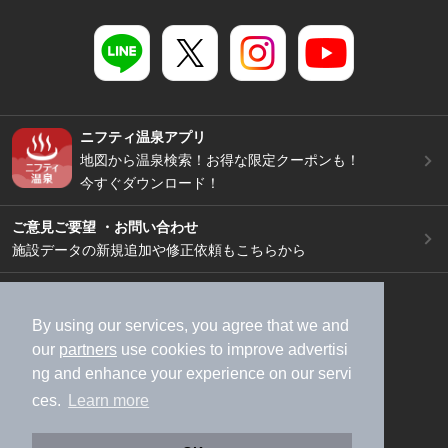
ニフティ温泉アプリ
地図から温泉検索！お得な限定クーポンも！
今すぐダウンロード！
ご意見ご要望 ・お問い合わせ
施設データの新規追加や修正依頼もこちらから
スマートフォン
/
PC
加盟店募集（資料請求）
広告出稿のご案内
By using our services, you agree that we and
our
partners
use cookies to improve advertisi
利用規約
ライフスタイルMEMBERS+規約
ng and enhance your experience on our servi
特定商取引法に基づく表記
ヘルプ
採用情報
ces.
Learn more
運営会社
個人情報保護ポリシー
©NIFTY Lifestyle Co., Ltd.