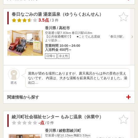
春日なごみの湯 湯楽温泉（ゆうらくおんせん）
お気に入
りに追加
3.5点
/ 3 件
香川県 / 高松市
空港通り駅7.83km
春日川駅418m
【公共個通機関で】 ■ことでん志度線 「春日川駅」
より徒歩…
営業時間 10:00～24:00
入浴料金 450円～
日帰り
冷え性
屋島が望める場所にありますが、露天風呂からは外の景色が見え
ないです。 内湯は、大きな湯船を鉱泉風呂としてありました。湯
出口…
匿名
関連情報から探す
綾川町社会福祉センター もみじ温泉（休業中）
お気に入
りに追加
-点
/ 0 件
香川県 / 綾歌郡綾川町
空港通り駅10.15km
陶駅3.53km