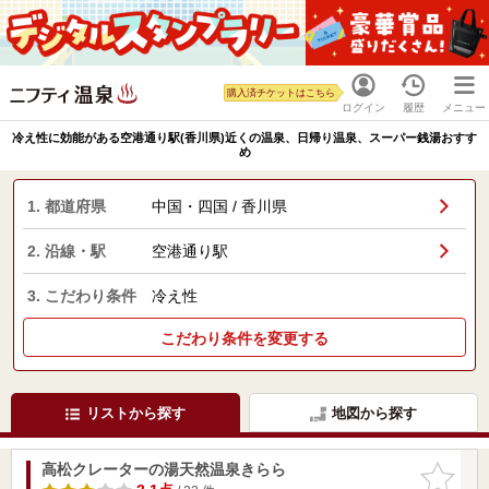
購入済チケットはこちら
ログイン
履歴
メニュー
冷え性に効能がある空港通り駅(香川県)近くの温泉、日帰り温泉、スーパー銭湯おすす
め
1. 都道府県
中国・四国 / 香川県
2. 沿線・駅
空港通り駅
3. こだわり条件
冷え性
こだわり条件を変更する
リストから探す
地図から探す
高松クレーターの湯天然温泉きらら
お気に入
りに追加