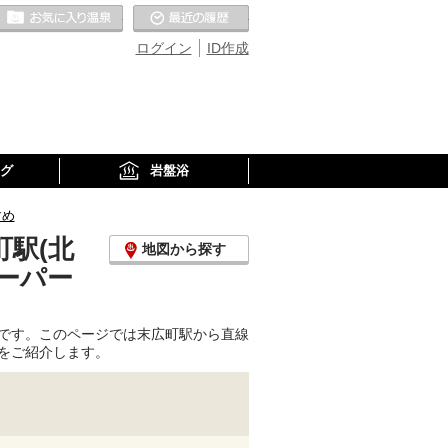
お気に入りの温泉
最近の履歴
ログイン
ID作成
グ
岩盤浴
すめ
駅(北
地図から探す
ーパー
です。このページでは末広町駅から直線
をご紹介します。