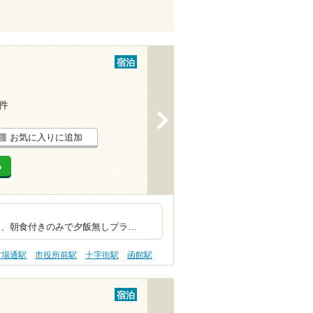
宿泊
1件
>
お気に入りに追加
る
イの上位施設
朝食付きのみで夕飯無しプラ…
市場通駅
市役所前駅
十字街駅
函館駅
宿泊