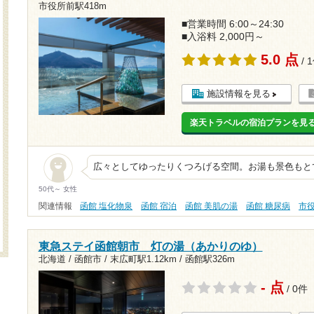
市役所前駅418m
■営業時間 6:00～24:30
■入浴料 2,000円～
5.0 点
/ 
施設情報を見る
楽天トラベルの宿泊プランを見
広々としてゆったりくつろげる空間。お湯も景色もとても
50代～ 女性
関連情報
函館 塩化物泉
函館 宿泊
函館 美肌の湯
函館 糖尿病
市
東急ステイ函館朝市 灯の湯（あかりのゆ）
北海道 / 函館市 /
末広町駅1.12km
/
函館駅326m
- 点
/ 0件