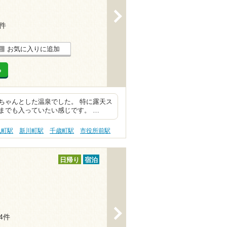
>
1件
お気に入りに追加
る
ちゃんとした温泉でした。 特に露天ス
までも入っていたい感じです。 …
風町駅
新川町駅
千歳町駅
市役所前駅
日帰り
宿泊
>
24件