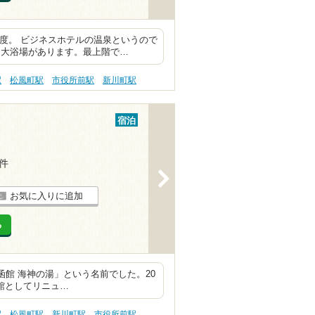
足度。 ビジネスホテルの温泉というので
も大浴場があります。最上階で…
駅
松風町駅
市役所前駅
新川町駅
宿泊
1件
>
お気に入りに追加
る
F函館 海神の湯」という名前でした。20
函館としてリニュ…
駅
松風町駅
新川町駅
市役所前駅