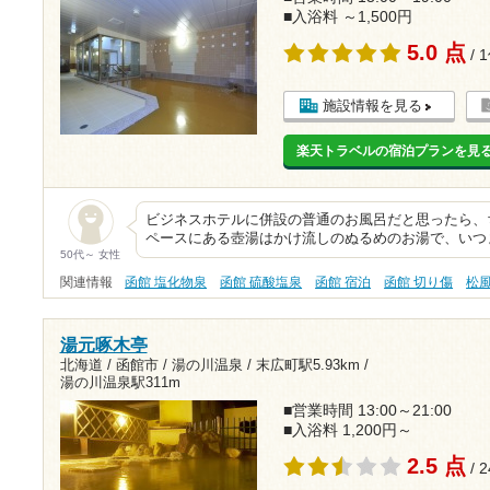
■入浴料 ～1,500円
5.0 点
/ 
施設情報を見る
楽天トラベルの宿泊プランを見
ビジネスホテルに併設の普通のお風呂だと思ったら、
ペースにある壺湯はかけ流しのぬるめのお湯で、いつ
50代～ 女性
関連情報
函館 塩化物泉
函館 硫酸塩泉
函館 宿泊
函館 切り傷
松
湯元啄木亭
北海道 / 函館市 / 湯の川温泉 /
末広町駅5.93km
/
湯の川温泉駅311m
■営業時間 13:00～21:00
■入浴料 1,200円～
2.5 点
/ 