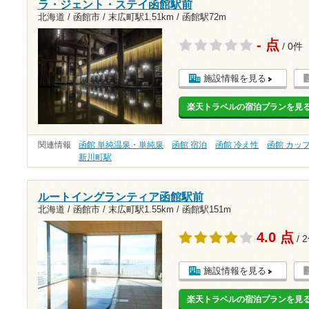
ラ・ジェント・ステイ函館駅前
北海道 / 函館市 /
末広町駅1.51km
/
函館駅72m
- 点
/ 0件
施設情報を見る
楽天トラベルの宿泊プランを見
関連情報
函館 単純温泉・単純泉
函館 宿泊
函館 冷え性
函館 カッ
新川町駅
ルートイングランティア函館駅前
北海道 / 函館市 /
末広町駅1.55km
/
函館駅151m
4.0 点
/ 
施設情報を見る
楽天トラベルの宿泊プランを見