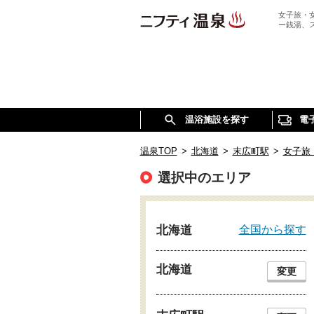
女子旅・
ー銭湯、
温浴施設を探す
電
温泉TOP
>
北海道
>
末広町駅
>
女子旅
選択中のエリア
全国から探す
北海道
北海道
変更