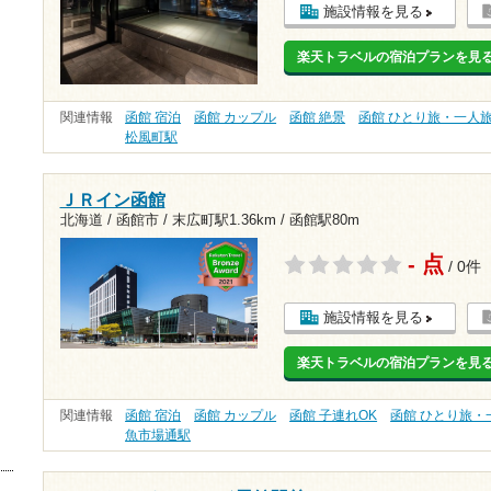
施設情報を見る
楽天トラベルの宿泊プランを見
関連情報
函館 宿泊
函館 カップル
函館 絶景
函館 ひとり旅・一人
松風町駅
ＪＲイン函館
北海道 / 函館市 /
末広町駅1.36km
/
函館駅80m
- 点
/ 0件
施設情報を見る
楽天トラベルの宿泊プランを見
関連情報
函館 宿泊
函館 カップル
函館 子連れOK
函館 ひとり旅・
魚市場通駅