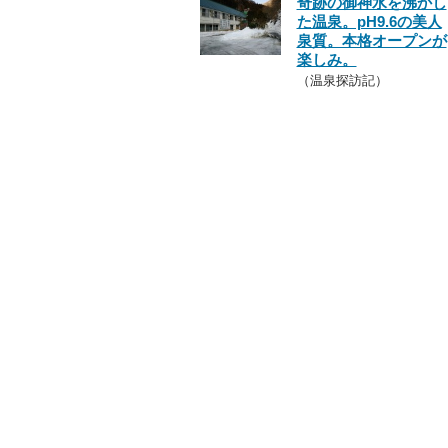
奇跡の御神水を沸かし
た温泉。pH9.6の美人
泉質。本格オープンが
楽しみ。
（温泉探訪記）