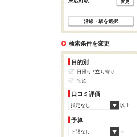
末広町駅
変更
沿線・駅を選択
検索条件を変更
目的別
日帰り / 立ち寄り
宿泊
口コミ評価
指定なし
以上
予算
下限なし
～