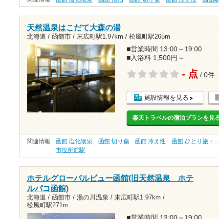
天然温泉はこだて大森の湯
北海道 / 函館市 /
末広町駅1.97km
/
松風町駅265m
■営業時間 13:00～19:00
■入浴料 1,500円～
- 点
/ 0件
施設情報を見る
楽天トラベルの宿泊プランを見
関連情報
函館 塩化物泉
函館 切り傷
函館 冷え性
函館 ひとり旅・
市役所前駅
ホテルグローバルビュー函館(旧天然温泉 ホテ
ルパコ函館)
北海道 / 函館市 / 湯の川温泉 /
末広町駅1.97km
/
松風町駅271m
■営業時間 13:00～19:00