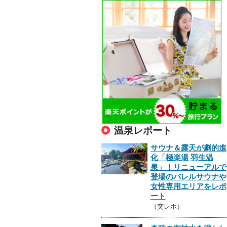
温泉レポート
サウナ＆露天が劇的進
化「極楽湯 羽生温
泉」！リニューアルで
登場のバレルサウナや
女性専用エリアをレポ
ート
（突レポ）