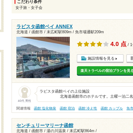
こだわり条件
女子旅・女子会
ラビスタ函館ベイ ANNEX
北海道 / 函館市 /
末広町駅809m
/
魚市場通駅209m
4.0 点
/ 
施設情報を見る
楽天トラベルの宿泊プランを見
ラビスタ函館ベ
北海道函館市のホテルです。土曜一泊二名、
40代 男性
関連情報
函館 塩化物泉
函館 宿泊
函館 冷え性
函館 カップル
魚
センチュリーマリーナ函館
北海道 / 函館市 / 湯の川温泉 /
末広町駅864m
/