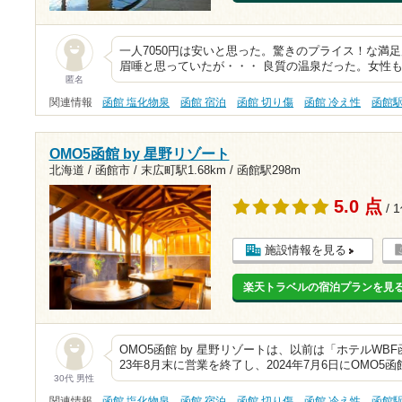
一人7050円は安いと思った。驚きのプライス！な満
眉唾と思っていたが・・・ 良質の温泉だった。女性
匿名
関連情報
函館 塩化物泉
函館 宿泊
函館 切り傷
函館 冷え性
函館
OMO5函館 by 星野リゾート
北海道 / 函館市 /
末広町駅1.68km
/
函館駅298m
5.0 点
/ 
施設情報を見る
楽天トラベルの宿泊プランを見
OMO5函館 by 星野リゾートは、以前は「ホテルWB
23年8月末に営業を終了し、2024年7月6日にOMO5
30代 男性
関連情報
函館 塩化物泉
函館 宿泊
函館 切り傷
函館 冷え性
函館