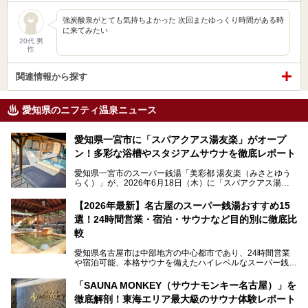
強炭酸泉がとても気持ちよかった 次回またゆっくり時間がある時
に来てみたい
20代 男
性
関連情報から探す
愛知県のニフティ温泉ニュース
愛知県一宮市に「スパアクアス湯友楽」がオープ
ン！多彩な浴槽やスタジアムサウナを徹底レポート
愛知県一宮市のスーパー銭湯「美彩都 湯友楽（みさとゆう
らく）」が、2026年6月18日（木）に「スパアクアス湯友
楽」としてリニューアルオープン！
【2026年最新】名古屋のスーパー銭湯おすすめ15
この地で30年にわたり愛され続けてきた施設だからこそ、
選！24時間営業・宿泊・サウナなど目的別に徹底比
地元住民をはじめオープンを待ちわびている人も多いのでは
ないでしょうか。
較
老朽化した設備の補修を機に、2年前からじっくり構想を練
ってきたというだけあって、館内の充実度は想像以上。
愛知県名古屋市は中部地方の中心都市であり、24時間営業
以前の4倍に拡張したという露天エリアや10の浴槽、40人収
や宿泊可能、本格サウナを備えたハイレベルなスーパー銭湯
容の巨大なスタジアムサウナに、岩盤浴やリラクゼーション
が密集する激戦区です。
までまるごと楽しめる施設に生まれ変わりました。
「SAUNA MONKEY（サウナモンキー名古屋）」を
そのため、「日々の仕事の疲れを心身ともにリセットした
今回は、全面リニューアルして新しくなった「スパアクアス
徹底解剖！東海エリア最大級のサウナ体験レポート
い」「休日に時間を忘れて1日中ダラダラ過ごしたい」「コ
湯友楽」に一足早くお邪魔して取材してきました！