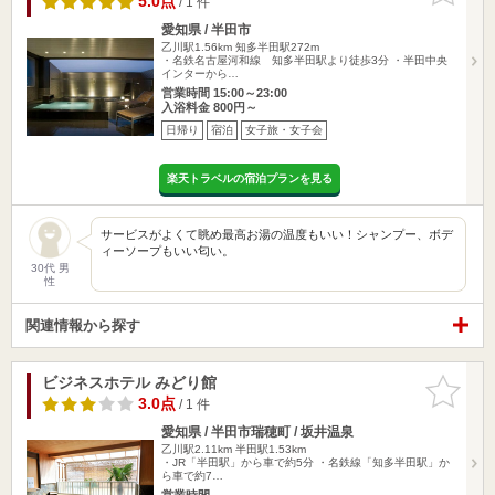
5.0点
/ 1 件
愛知県 / 半田市
乙川駅1.56km
知多半田駅272m
・名鉄名古屋河和線 知多半田駅より徒歩3分 ・半田中央
インターから…
営業時間 15:00～23:00
入浴料金 800円～
日帰り
宿泊
女子旅・女子会
楽天トラベルの宿泊プランを見る
サービスがよくて眺め最高お湯の温度もいい！シャンプー、ボデ
ィーソープもいい匂い。
30代 男
性
関連情報から探す
ビジネスホテル みどり館
お気に入
りに追加
3.0点
/ 1 件
愛知県 / 半田市瑞穂町 / 坂井温泉
乙川駅2.11km
半田駅1.53km
・JR「半田駅」から車で約5分 ・名鉄線「知多半田駅」か
ら車で約7…
営業時間