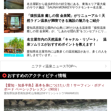
スパ良く非日常の極上体験を味わいたい」人向けの施設が多
名古屋駅から徒歩約5分の好立地にある、東海エリア最大級
くある点が魅力です！
のサウナ施設「SAUNA MONKEY/サウナモンキー名古屋」
をご存じですか？
今回は、名古屋市でおすすめのスーパー銭湯を紹介します。
「名古屋駅周辺ってサウナが少ないよね」という声をよく耳
お好みの温泉施設を見つけて楽しんでくださいね。
「猿投温泉 癒しの宿 金泉閣」がリニューアル！天
にするだけあり、アクセスの良さにも胸が高鳴ります。
然ラドン温泉が満喫できる施設の魅力をご紹介
今回は普段は男性専用となっているパブリックサウナが、女
性専用で公開される『レディースデー』が開催されたので、
愛知高原国定公園内の山奥に1軒だけある温泉宿「猿投温泉
さっそく取材してきました！
癒しの宿 金泉閣」が、“しあわせ隠れ里”をコンセプトにリニ
ューアルオープンします。
名古屋市内の天然温泉「キャナル・リゾート」 温
天然ラドン温泉が堪能できるお風呂や、新設・改装された客
泉ソムリエがおすすめポイントを教えます！
室、地元の食材と温泉水で作られたお料理……。
新しくなった「猿投温泉 癒しの宿 金泉閣」の魅力を丸ごと
愛知県名古屋市内には数多くの温浴施設があり、多くの人を
ご紹介します。
楽しませています。
その中でも今回は「キャナル・リゾート」について、温泉ソ
ムリエの目線で紹介していきます！
ニフティ温泉ニュースTOPへ
名古屋市内にはスーパー銭湯や日帰り温泉が多く、「どこに
行こうかな？」と悩んでしまう方も多いと思います。
おすすめのアクティビティ情報
ぜひこの記事を参考にして「キャナル・リゾート」に出かけ
てみるのはいかがでしょうか？
【愛知・知多半島】基本を身につけたい方！サーフィン・ボディ
ボード ベーシックレッスン（90分）
愛知県知多郡南知多町山海橋詰59マリンシャトウYAMAMI101