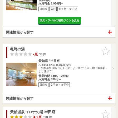
入浴料金 1,980円～
日帰り
宿泊
女子旅・女子会
楽天トラベルの宿泊プランを見る
関連情報から探す
亀崎の湯
お気に入
りに追加
-点
/ 0 件
愛知県 / 半田市
乙川駅3.12km
亀崎駅662m
・知多半島道路「阿久比IC」より車で10分・JR「亀崎駅」
より徒歩で…
営業時間 14:00～24:00
入浴料金 530円～
日帰り
女子旅・女子会
関連情報から探す
天然温泉コロナの湯 半田店
お気に入
りに追加
3.1点
/ 30 件