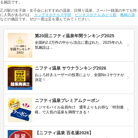
る施設です。
乙川駅の女子旅・女子会におすすめの温泉、日帰り温泉、スーパー銭湯の中でも特
に人気があるのは、
カンデオホテルズ半田
、
ビジネスホテル みどり館
、
亀崎の湯
などの施設です。ぜひ一度は足を運んでみてください。
第20回ニフティ温泉年間ランキング2025
全国約2.2万件の中から頂点に選ばれた、2025年の人
気施設は…
ニフティ温泉 サウナランキング2026
おふろ好きユーザーの投票により、全国No.1サウナが
決定！
ニフティ温泉プレミアムクーポン
ノジマモバイル会員向け 通常よりもお得な「特別価
格」で人気の温泉を満喫できる！
【ニフティ温泉 百名湯2026】