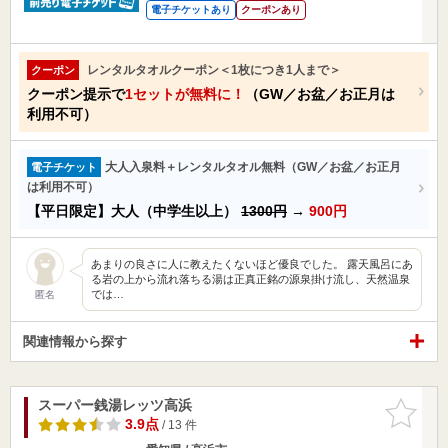
電子チケットあり
クーポンあり
レンタルタオルクーポン＜1枚につき1人まで＞
クーポン
クーポン提示で
1セットが無料に！
（GW／お盆／お正月は
利用不可）
大人入泉料＋レンタルタオル無料（GW／お盆／お正月
電子チケット
は利用不可）
【平日限定】大人（中学生以上）
1300円
→
900円
あまりの良さに人に教えたくないほど優良でした。 露天風呂にあ
る岩の上から流れ落ちる湯は正真正銘の源泉掛け流し、天然温泉
では…
匿名
関連情報から探す
スーパー銭湯レッツ高浜
お気に入
りに追加
3.9点
/ 13 件