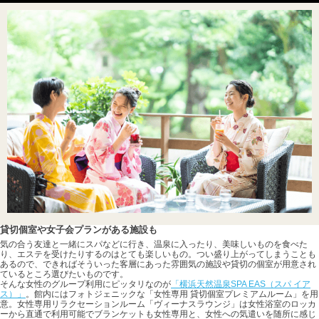
貸切個室や女子会プランがある施設も
気の合う友達と一緒にスパなどに行き、温泉に入ったり、美味しいものを食べた
り、エステを受けたりするのはとても楽しいもの。つい盛り上がってしまうことも
あるので、できればそういった客層にあった雰囲気の施設や貸切の個室が用意され
ているところ選びたいものです。
そんな女性のグループ利用にピッタリなのが
「横浜天然温泉SPA EAS（スパ イア
ス）」
。館内にはフォトジェニックな「女性専用 貸切個室プレミアムルーム」を用
意。女性専用リラクセーションルーム「ヴィーナスラウンジ」は女性浴室のロッカ
ーから直通で利用可能でブランケットも女性専用と、女性への気遣いを随所に感じ