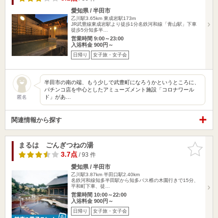
愛知県 / 半田市
乙川駅3.65km
東成岩駅173m
JR武豊線東成岩駅より徒歩1分名鉄河和線「青山駅」下車
徒歩5分知多半…
営業時間 9:00～23:00
入浴料金 900円～
日帰り
女子旅・女子会
半田市の南の端、もう少しで武豊町になろうかというところに、
パチンコ店を中心としたアミューズメント施設「コロナワール
ド」があ…
匿名
関連情報から探す
まるは ごんぎつねの湯
お気に入
りに追加
3.7点
/ 93 件
愛知県 / 半田市
乙川駅3.87km
半田口駅2.40km
名鉄河和線知多半田駅から知多バス椎の木園行きで15分、
平和町下車、徒…
営業時間 10:00～22:00
入浴料金 900円～
日帰り
女子旅・女子会