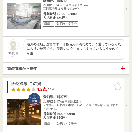
愛知県 / 高浜市
乙川駅6.55km
三河高浜駅1.20km
三河高浜駅より徒歩約19分
営業時間 10:00～24:00
入浴料金 680円～
日帰り
女子旅・女子会
湯舟の種類が豊富です。価格もお手頃なのでよく通っているお気
に入りの施設です。 話題のロウリュウもやっているようなので、
今度…
30代 男
性
関連情報から探す
天然温泉 この湯
お気に入
りに追加
4.2点
/ 4 件
愛知県 / 刈谷市
乙川駅11.47km
刈谷駅221m
＜電車＞ JR東海道本線・名鉄三河線「刈谷駅」南口すぐ
＜市内バ…
営業時間 9:00～23:00
入浴料金 650円～
日帰り
女子旅・女子会