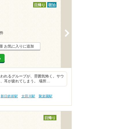
日帰り
宿泊
>
3件
お気に入りに追加
る
思われるグループが、雰囲気怖く。サウ
、耳が疲れてしまう。 場所…
新日鉄前駅
太田川駅
聚楽園駅
日帰り