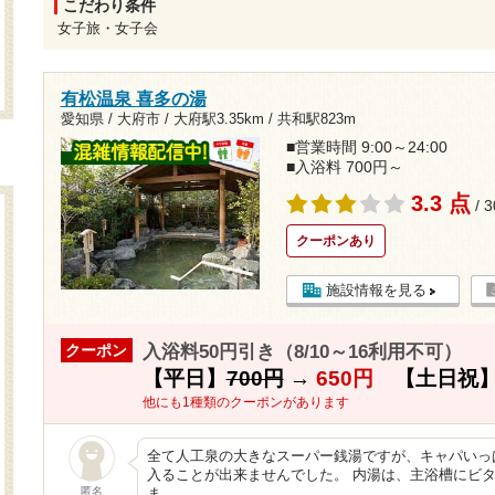
こだわり条件
女子旅・女子会
有松温泉 喜多の湯
愛知県 / 大府市 /
大府駅3.35km
/
共和駅823m
■営業時間 9:00～24:00
■入浴料 700円～
3.3 点
/ 
クーポンあり
施設情報を見る
入浴料50円引き（8/10～16利用不可）
クーポン
【平日】
700円
→
650円
【土日祝
他にも1種類のクーポンがあります
全て人工泉の大きなスーパー銭湯ですが、キャパいっ
入ることが出来ませんでした。 内湯は、主浴槽にビ
匿名
ま…