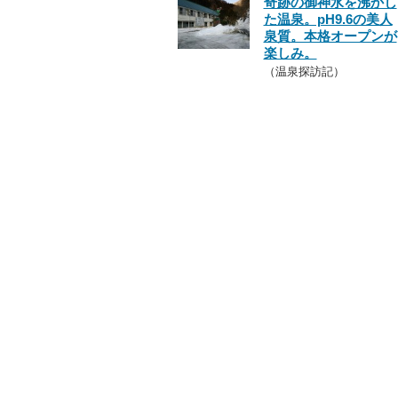
奇跡の御神水を沸かし
た温泉。pH9.6の美人
泉質。本格オープンが
楽しみ。
（温泉探訪記）