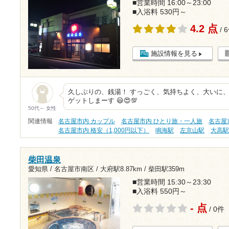
■営業時間 16:00～23:00
■入浴料 530円～
4.2 点
/ 
施設情報を見る
久しぶりの、銭湯！ すっごく、気持ちよく、大いに、
ゲットしまーす 😃😍💯
50代～ 女性
関連情報
名古屋市内 カップル
名古屋市内 ひとり旅・一人旅
名古屋
名古屋市内 格安（1,000円以下）
鳴海駅
左京山駅
大高
柴田温泉
愛知県 / 名古屋市南区 /
大府駅8.87km
/
柴田駅359m
■営業時間 15:30～23:30
■入浴料 550円～
- 点
/ 0件