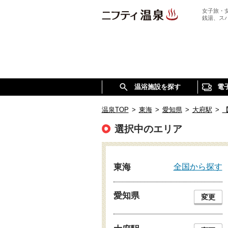
女子旅・
銭湯、ス
温浴施設を探す
電
温泉TOP
>
東海
>
愛知県
>
大府駅
>
選択中のエリア
全国から探す
東海
愛知県
変更