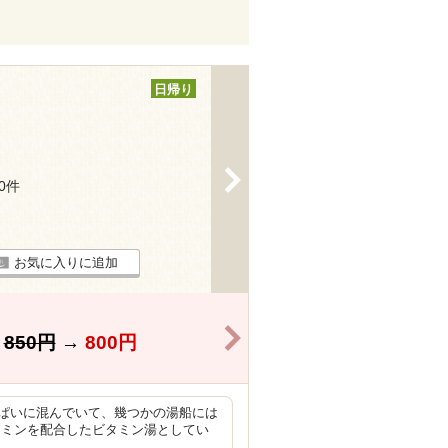
日帰り
>
30件
お気に入りに追加
>
】
850円
→
800円
ぱいに混んでいて、幾つかの湯船には
タミンを配合したビタミン湯としてい