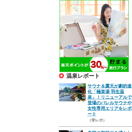
温泉レポート
サウナ＆露天が劇的進
化「極楽湯 羽生温
泉」！リニューアルで
登場のバレルサウナや
女性専用エリアをレポ
ート
（突レポ）