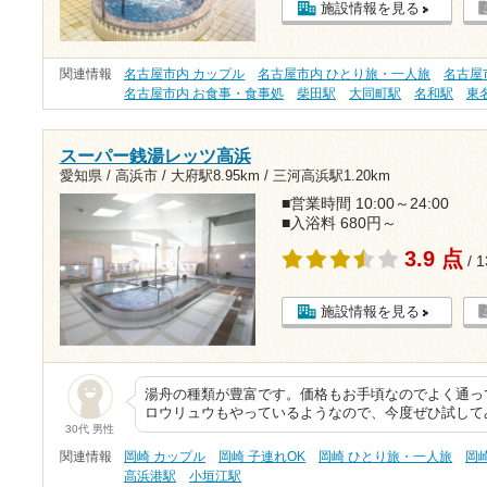
施設情報を見る
関連情報
名古屋市内 カップル
名古屋市内 ひとり旅・一人旅
名古屋
名古屋市内 お食事・食事処
柴田駅
大同町駅
名和駅
東
スーパー銭湯レッツ高浜
愛知県 / 高浜市 /
大府駅8.95km
/
三河高浜駅1.20km
■営業時間 10:00～24:00
■入浴料 680円～
3.9 点
/ 
施設情報を見る
湯舟の種類が豊富です。価格もお手頃なのでよく通っ
ロウリュウもやっているようなので、今度ぜひ試して
30代 男性
関連情報
岡崎 カップル
岡崎 子連れOK
岡崎 ひとり旅・一人旅
岡
高浜港駅
小垣江駅