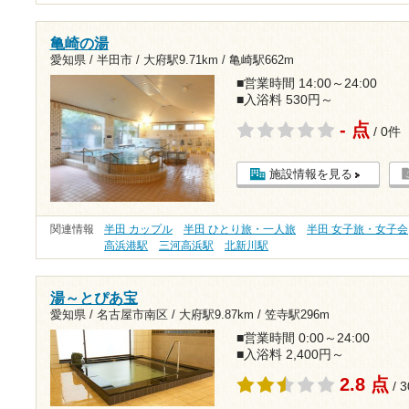
亀崎の湯
愛知県 / 半田市 /
大府駅9.71km
/
亀崎駅662m
■営業時間 14:00～24:00
■入浴料 530円～
- 点
/ 0件
施設情報を見る
関連情報
半田 カップル
半田 ひとり旅・一人旅
半田 女子旅・女子会
高浜港駅
三河高浜駅
北新川駅
湯～とぴあ宝
愛知県 / 名古屋市南区 /
大府駅9.87km
/
笠寺駅296m
■営業時間 0:00～24:00
■入浴料 2,400円～
2.8 点
/ 