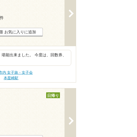
>
6件
お気に入りに追加
 堪能出来ました。 今度は、回数券、
市内 女子旅・女子会
駅
本星崎駅
日帰り
>