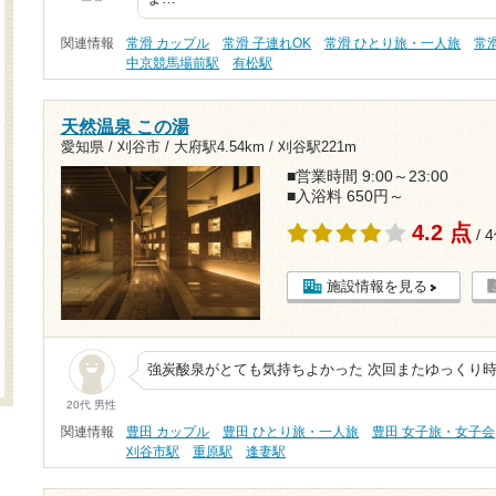
関連情報
常滑 カップル
常滑 子連れOK
常滑 ひとり旅・一人旅
常
中京競馬場前駅
有松駅
天然温泉 この湯
愛知県 / 刈谷市 /
大府駅4.54km
/
刈谷駅221m
■営業時間 9:00～23:00
■入浴料 650円～
4.2 点
/ 
施設情報を見る
強炭酸泉がとても気持ちよかった 次回またゆっくり
20代 男性
関連情報
豊田 カップル
豊田 ひとり旅・一人旅
豊田 女子旅・女子会
刈谷市駅
重原駅
逢妻駅