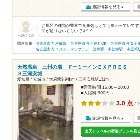
施設情報を見る
お風呂の種類が豊富で食事処もとても賑わっていてす
間が足りないくらいです^_^
～10代 女性
関連情報
名古屋市内 炭酸泉
名古屋市内 子連れOK
名古屋市内 女子
名古屋市内 エステ・マッサージ
笠寺駅
本笠寺駅
本星崎
天然温泉 三州の湯 ドーミーインＥＸＰＲＥＳ
Ｓ三河安城
愛知県 / 安城市 /
大府駅9.94km
/
三河安城駅131m
■営業時間 15:00～20:00
■入浴料 900円～
3.0 点
/ 
施設情報を見る
楽天トラベルの宿泊プランを見