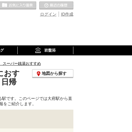
お気に入りの温泉
最近の履歴
ログイン
ID作成
グ
岩盤浴
、スーパー銭湯おすすめ
におす
地図から探す
、日帰
る駅です。このページでは大府駅から直
報をご紹介します。