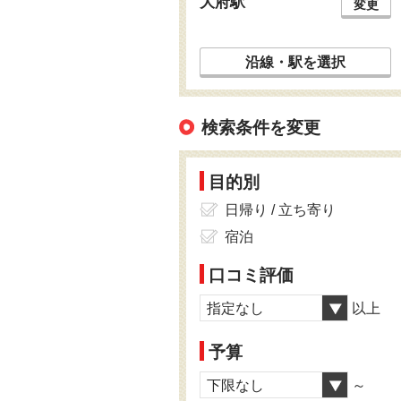
大府駅
変更
沿線・駅を選択
検索条件を変更
目的別
日帰り / 立ち寄り
宿泊
口コミ評価
指定なし
以上
予算
下限なし
～