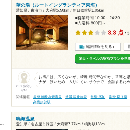
華の湯（ルートイングランティア東海）
愛知県 / 東海市 /
大府駅5.50km
/
新日鉄前駅1.05km
■営業時間 10:00～24:30
■入浴料 800円～
3.3 点
/ 
施設情報を見る
楽天トラベルの宿泊プランを見
お風呂は、広くないが、綺麗 時間帯なのか、常連と
ナが、狭いため、入りにくい サウナで、会話するため
20代 指定し
ない
関連情報
常滑 炭酸水素塩泉
常滑 塩化物泉
常滑 宿泊
常滑 切り傷
高横須賀駅
鳴海温泉
愛知県 / 名古屋市緑区 /
大府駅7.77km
/
鳴海駅138m