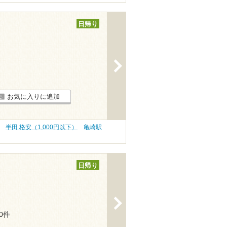
日帰り
>
お気に入りに追加
半田 格安（1,000円以下）
亀崎駅
日帰り
>
30件