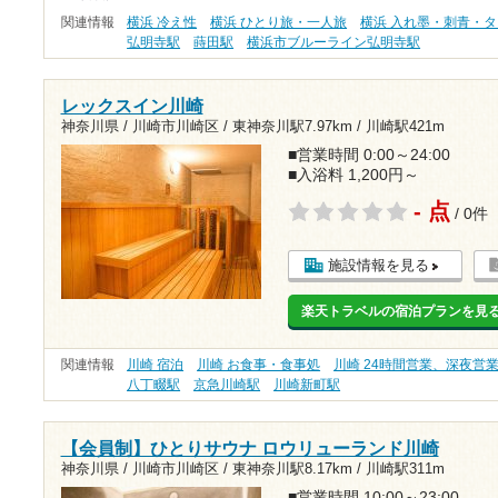
関連情報
横浜 冷え性
横浜 ひとり旅・一人旅
横浜 入れ墨・刺青・
弘明寺駅
蒔田駅
横浜市ブルーライン弘明寺駅
レックスイン川崎
神奈川県 / 川崎市川崎区 /
東神奈川駅7.97km
/
川崎駅421m
■営業時間 0:00～24:00
■入浴料 1,200円～
- 点
/ 0件
施設情報を見る
楽天トラベルの宿泊プランを見
関連情報
川崎 宿泊
川崎 お食事・食事処
川崎 24時間営業、深夜営
八丁畷駅
京急川崎駅
川崎新町駅
【会員制】ひとりサウナ ロウリューランド川崎
神奈川県 / 川崎市川崎区 /
東神奈川駅8.17km
/
川崎駅311m
■営業時間 10:00～23:00