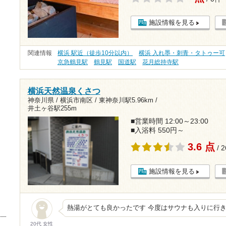
施設情報を見る
関連情報
横浜 駅近（徒歩10分以内）
横浜 入れ墨・刺青・タトゥー可
京急鶴見駅
鶴見駅
国道駅
花月総持寺駅
横浜天然温泉くさつ
神奈川県 / 横浜市南区 /
東神奈川駅5.96km
/
井土ヶ谷駅255m
■営業時間 12:00～23:00
■入浴料 550円～
3.6 点
/ 
施設情報を見る
熱湯がとても良かったです 今度はサウナも入りに行
20代 女性