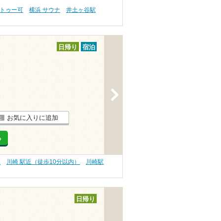
タトゥー可
横浜 サウナ
井土ヶ谷駅
日帰り
宿泊
>
お気に入りに追加
る
業
川崎 駅近（徒歩10分以内）
川崎駅
日帰り