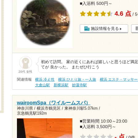
■入浴料 500円～
4.6 点
/ 
施設情報を見る
初めて訪問。 家の近くにあれば嬉しいと思うほど満足
てが 良かった。 またぜひ行こう
20代 女性
関連情報
横浜 冷え性
横浜 ひとり旅・一人旅
横浜 エステ・マッサー
大倉山駅
新横浜駅
妙蓮寺駅
wairoomSpa（ワイルームスパ）
神奈川県 / 横浜市鶴見区 /
東神奈川駅5.07km
/
京急鶴見駅192m
■営業時間 10:00～23:00
■入浴料 3,500円～
- 点
/ 0件