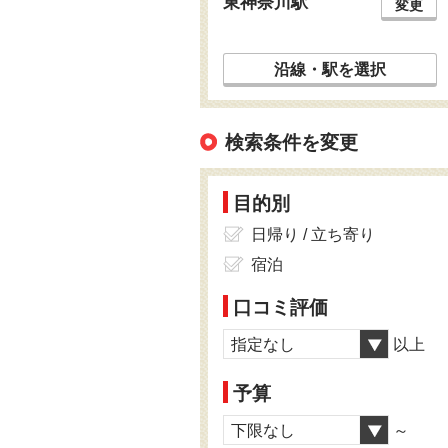
東神奈川駅
変更
沿線・駅を選択
検索条件を変更
目的別
日帰り / 立ち寄り
宿泊
口コミ評価
指定なし
以上
予算
下限なし
～