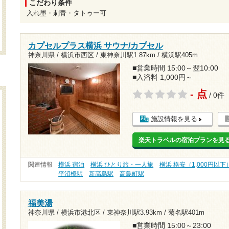
こだわり条件
入れ墨・刺青・タトゥー可
カプセルプラス横浜 サウナ/カプセル
神奈川県 / 横浜市西区 /
東神奈川駅1.87km
/
横浜駅405m
■営業時間 15:00～翌10:00
■入浴料 1,000円～
- 点
/ 0件
施設情報を見る
楽天トラベルの宿泊プランを見
関連情報
横浜 宿泊
横浜 ひとり旅・一人旅
横浜 格安（1,000円以下
平沼橋駅
新高島駅
高島町駅
福美湯
神奈川県 / 横浜市港北区 /
東神奈川駅3.93km
/
菊名駅401m
■営業時間 15:00～23:00