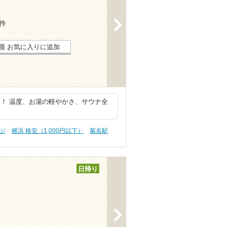
>
5件
お気に入りに追加
！ 温度、お湯の軽やかさ、サウナ全
ジ
横浜 格安（1,000円以下）
菊名駅
日帰り
>