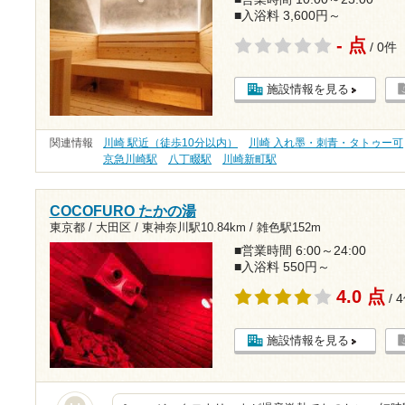
■入浴料 3,600円～
- 点
/ 0件
施設情報を見る
関連情報
川崎 駅近（徒歩10分以内）
川崎 入れ墨・刺青・タトゥー可
京急川崎駅
八丁畷駅
川崎新町駅
COCOFURO たかの湯
東京都 / 大田区 /
東神奈川駅10.84km
/
雑色駅152m
■営業時間 6:00～24:00
■入浴料 550円～
4.0 点
/ 
施設情報を見る