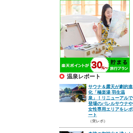
温泉レポート
サウナ＆露天が劇的進
化「極楽湯 羽生温
泉」！リニューアルで
登場のバレルサウナや
女性専用エリアをレポ
ート
（突レポ）