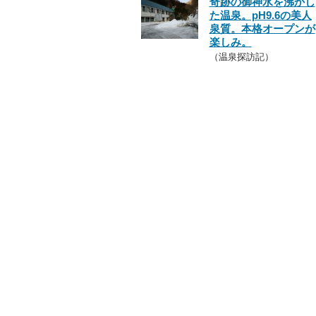
奇跡の御神水を沸かし
た温泉。pH9.6の美人
泉質。本格オープンが
楽しみ。
（温泉探訪記）