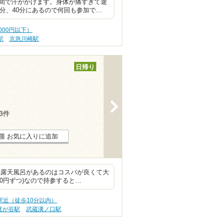
間で汗がかけます。身体が痛すぎて途
0分、40分にあるので何回も参加で…
000円以下）
駅
京急川崎駅
日帰り
>
33件
お気に入りに追加
と露天風呂があるのはコスパが良くて大
0円ずつ)なので持参すると…
駅近（徒歩10分以内）
梶が谷駅
武蔵溝ノ口駅