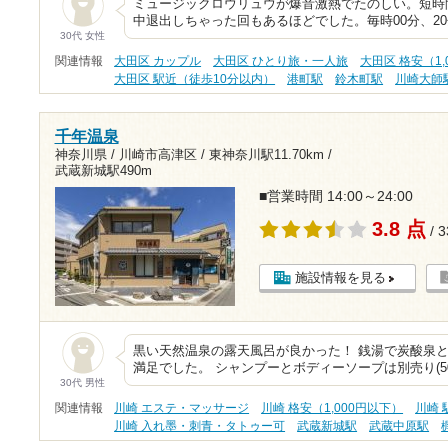
ミュージックロウリュウが爆音激熱でたのしい。短時
中退出しちゃった回もあるほどでした。毎時00分、2
30代 女性
関連情報
大田区 カップル
大田区 ひとり旅・一人旅
大田区 格安（1,
大田区 駅近（徒歩10分以内）
港町駅
鈴木町駅
川崎大師
千年温泉
神奈川県 / 川崎市高津区 /
東神奈川駅11.70km
/
武蔵新城駅490m
■営業時間 14:00～24:00
3.8 点
/ 
施設情報を見る
黒い天然温泉の露天風呂が良かった！ 銭湯で炭酸泉
満足でした。 シャンプーとボディーソープは別売り(5
30代 男性
関連情報
川崎 エステ・マッサージ
川崎 格安（1,000円以下）
川崎 
川崎 入れ墨・刺青・タトゥー可
武蔵新城駅
武蔵中原駅