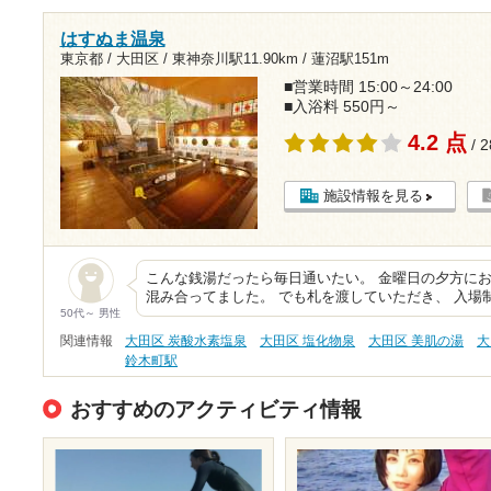
はすぬま温泉
東京都 / 大田区 /
東神奈川駅11.90km
/
蓮沼駅151m
■営業時間 15:00～24:00
■入浴料 550円～
4.2 点
/ 
施設情報を見る
こんな銭湯だったら毎日通いたい。 金曜日の夕方にお
混み合ってました。 でも札を渡していただき、 入場
50代～ 男性
関連情報
大田区 炭酸水素塩泉
大田区 塩化物泉
大田区 美肌の湯
大
鈴木町駅
おすすめのアクティビティ情報