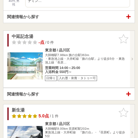
ナミン…
40代 男
性
関連情報から探す
中延記念湯
お気に入
りに追加
-点
/ 0 件
東京都 / 品川区
大師橋駅7.98km
旗の台駅363m
・東急池上線・大井町線「旗の台駅」より徒歩5分 ・東急
池上線「長原…
営業時間 14:00～25:00
入浴料金 550円～
日帰り
入れ墨・刺青・タトゥー可
関連情報から探す
新生湯
お気に入
りに追加
5.0点
/ 1 件
東京都 / 品川区
大師橋駅8.00km
荏原町駅202m
東急池上線・大井町線 『旗の台』・『荏原町』より徒歩
5分