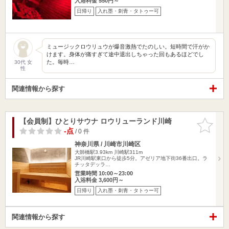
入浴料金 550円～
日帰り
入れ墨・刺青・タトゥー可
ミュージックロウリュウが爆音激熱でたのしい。短時間で汗がか
けます。身体が痛すぎて途中退出しちゃった回もあるほどでし
た。毎時…
30代 女
性
関連情報から探す
【会員制】ひとりサウナ ロウリューランド川崎
お気に入
りに追加
-点
/ 0 件
神奈川県 / 川崎市川崎区
大師橋駅3.93km
川崎駅311m
JR川崎駅東口から徒歩5分。アゼリア地下街36番出口。ラ
チッタデッラ…
営業時間 10:00～23:00
入浴料金 3,600円～
日帰り
入れ墨・刺青・タトゥー可
関連情報から探す