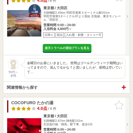
4.0点
/ 6 件
東京都 / 大田区
大師橋駅2.45km
羽田空港第３ターミナル駅201m
羽田空港第3ターミナル2Fより直結 京急線、東京モノレー
ル「羽田空…
営業時間 0:00～24:00
入浴料金 4,800円～
日帰り
宿泊
入れ墨・刺青・タトゥー可
楽天トラベルの宿泊プランを見る
金曜日のお昼にいきました。 世間はゴールデンウィーク期間はい
ってますので、混んでるかな？と思いましたが、昼間は空いてい
て…
50代～
女性
関連情報から探す
COCOFURO たかの湯
お気に入
りに追加
4.0点
/ 4 件
東京都 / 大田区
大師橋駅2.87km
雑色駅152m
京浜急行線「雑色」駅下車、徒歩2分
営業時間 6:00～24:00