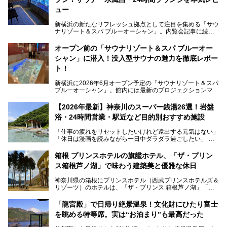
ュー
新横浜の新たなリフレッシュ拠点として注目を集める「サウ
ナリゾート＆スパ ブルーオーシャン」。内覧会記事に続
き、今回は実際に体験してみたリアルな様子をレポートしま
す。サウナや水風呂の気持ちよさはもちろん、リラックスス
オープン前の「サウナリゾート＆スパ ブルーオー
ペースの過ごしやすさまで徹底チェック。新横浜エリアで日
シャン」に潜入！没入型サウナの魅力を徹底レポー
常の疲れをリセットしたい人、ライブやスポーツ観戦遠征組
は必見です。
ト！
新横浜に2026年6月オープン予定の「サウナリゾート＆スパ
ブルーオーシャン」。館内には最新のプロジェクションマッ
ピングが多用され、まるで世界を旅しているかのような圧倒
的な“没入感（イマーシブ）”を体験できます。
【2026年最新】神奈川のスーパー銭湯26選！岩盤
浴・24時間営業・駅近など目的別おすすめ施設
「仕事の疲れをリセットしたいけれど遠出する元気はない」
今回は、そんな大注目の施設に一足先にお邪魔し、その全貌
「休日は漫画を読みながら一日中ダラダラ過ごしたい」
を見学させていただきました！
「子ども連れでも気兼ねなく、家事を忘れてリフレッシュし
たい」
サウナ室の中に咲き誇る桜、魚たちが泳ぐ水風呂、そしてバ
箱根 プリンスホテルの旗艦ホテル、「ザ・プリン
リのビーチを思わせる休憩スペース…。驚きの連続だった館
ス箱根芦ノ湖」で味わう建築美と優雅な休日
そんな「癒やされたい」という願いを叶えてくれるのが、神
内の様子をレポートします！
奈川県のスーパー銭湯。
神奈川県の箱根にプリンスホテル（西武プリンスホテルズ＆
神奈川県には、サウナや岩盤浴、一日中遊べるエンタメ施設
リゾーツ）のホテルは、「ザ・プリンス 箱根芦ノ湖」「芦
など、“非日常”を味わえるスーパー銭湯が数多く揃っていま
ノ湖畔 蛸川温泉 龍宮殿」「箱根湯の花プリンスホテル」
す。しかし、選択肢が多いからこそ「どの施設か迷ってしま
「箱根仙石原プリンスホテル」と4軒あり、今回ご紹介する
う」という人も多いはず。
「龍宮殿」で日帰り絶景温泉！文化財にひたり富士
「ザ・プリンス 箱根芦ノ湖」は、その中でもフラッグシッ
を眺める特等席。実は“お泊まり”も最高だった
プ（旗艦）に位置づけられる特別なホテルです。
そこで今回は、神奈川県内の人気施設26選を「安さ」「岩
盤浴・漫画の充実度」「景色の良さ」「高級感」「深夜営