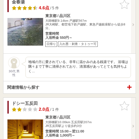
金春湯
お気に入
りに追加
4.6点
/ 5 件
東京都 / 品川区
大師橋駅9.14km
戸越駅567m
JR大崎駅、都営地下鉄戸越駅、東急戸越銀座駅から徒歩8
分。
営業時間
入浴料金 550円～
日帰り
入れ墨・刺青・タトゥー可
地域の方に愛されている、非常に温かみのある銭湯です。 浴場は
隅々まで丁寧に清掃されており、清潔感があってとても気持ちよ
く…
30代 男
性
関連情報から探す
ドシー五反田
お気に入
りに追加
2.0点
/ 1 件
東京都 / 品川区
大師橋駅10.06km
五反田駅207m
JR五反田駅より徒歩約3分
営業時間 15:00～翌11:00
入浴料金 1,000円～