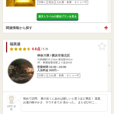
日帰り
宿泊
入れ墨・刺青・タトゥー可
楽天トラベルの宿泊プランを見る
関連情報から探す
福美湯
お気に入
りに追加
4.6点
/ 5 件
神奈川県 / 横浜市港北区
大師橋駅10.21km
菊名駅401m
JR・東横線菊名駅より徒歩4分
営業時間 15:00～23:00
入浴料金 500円～
日帰り
入れ墨・刺青・タトゥー可
初めて訪問。 家の近くにあれば嬉しいと思うほど満足！ 温度、
お湯の軽やかさ、サウナ全てが 良かった。 またぜひ行こ…
20代 女
性