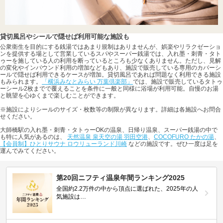
貸切風呂やシールで隠せば利用可能な施設も
公衆衛生を目的にする銭湯ではあまり規制はありませんが、娯楽やリラクゼーショ
ンを提供する場として営業しているスパやスーパー銭湯では、入れ墨・刺青・タト
ゥーを施している人の利用を断っているところも少なくありません。ただし、見解
の変化やインバウンド利用の増加などもあり、施設で販売している専用のカバーシ
ールで隠せば利用できるケースが増加。貸切風呂であれば問題なく利用できる施設
もみられます。
「横浜みなとみらい 万葉倶楽部」
では、施設で販売しているタトゥ
ーシール2枚までで覆えることを条件に一般と同様に浴場が利用可能。自慢のお湯
と眺望を心ゆくまで楽しむことができます。
※施設によりシールのサイズ・枚数等の制限が異なります。詳細は各施設へお問合
せください。
大師橋駅の入れ墨・刺青・タトゥーOKの温泉、日帰り温泉、スーパー銭湯の中で
も特に人気があるのは、
天然温泉 泉天空の湯 羽田空港
、
COCOFURO たかの湯
、
【会員制】ひとりサウナ ロウリューランド川崎
などの施設です。ぜひ一度は足を
運んでみてください。
第20回ニフティ温泉年間ランキング2025
全国約2.2万件の中から頂点に選ばれた、2025年の人
気施設は…