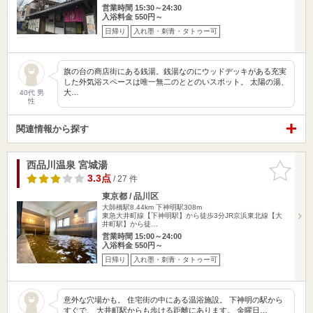
営業時間 15:30～24:30
入浴料金 550円～
日帰り
入れ墨・刺青・タトゥー可
旗の台の商店街にある銭湯。銭湯なのにウッドデッキがある充実
した外気浴スペースは唯一無二のととのいスポット。 太陽の湯、
大…
40代 男
性
関連情報から探す
西品川温泉 宮城湯
お気に入
りに追加
3.3点
/ 27 件
東京都 / 品川区
大師橋駅8.44km
下神明駅308m
東急大井町線【下神明駅】から徒歩3分JR京浜東北線【大
井町駅】から徒…
営業時間 15:00～24:00
入浴料金 550円～
日帰り
入れ墨・刺青・タトゥー可
意外な穴場かも。 住宅街の中にある温浴施設。 下神明の駅から
すぐで、 大井町駅からも歩ける距離にあります。 金曜日…