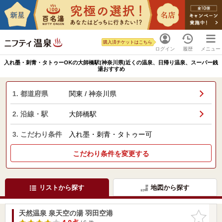
購入済チケットはこちら
ログイン
履歴
メニュー
入れ墨・刺青・タトゥーOKの大師橋駅(神奈川県)近くの温泉、日帰り温泉、スーパー銭
湯おすすめ
1. 都道府県
関東 / 神奈川県
2. 沿線・駅
大師橋駅
3. こだわり条件
入れ墨・刺青・タトゥー可
こだわり条件を変更する
リストから探す
地図から探す
天然温泉 泉天空の湯 羽田空港
お気に入
りに追加