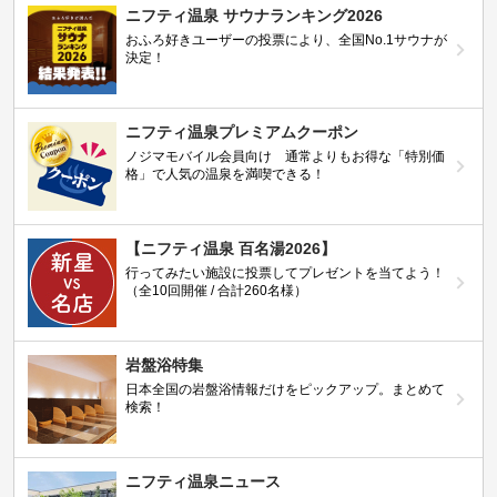
ニフティ温泉 サウナランキング2026
おふろ好きユーザーの投票により、全国No.1サウナが
決定！
ニフティ温泉プレミアムクーポン
ノジマモバイル会員向け 通常よりもお得な「特別価
格」で人気の温泉を満喫できる！
【ニフティ温泉 百名湯2026】
行ってみたい施設に投票してプレゼントを当てよう！
（全10回開催 / 合計260名様）
岩盤浴特集
日本全国の岩盤浴情報だけをピックアップ。まとめて
検索！
ニフティ温泉ニュース