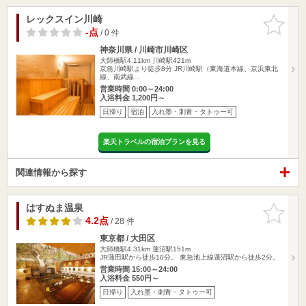
レックスイン川崎
お気に入
りに追加
-点
/ 0 件
神奈川県 / 川崎市川崎区
大師橋駅4.11km
川崎駅421m
京急川崎駅より徒歩8分 JR川崎駅（東海道本線、京浜東北
線、南武線…
営業時間 0:00～24:00
入浴料金 1,200円～
日帰り
宿泊
入れ墨・刺青・タトゥー可
楽天トラベルの宿泊プランを見る
関連情報から探す
はすぬま温泉
お気に入
りに追加
4.2点
/ 28 件
東京都 / 大田区
大師橋駅4.31km
蓮沼駅151m
JR蒲田駅から徒歩10分。 東急池上線蓮沼駅から徒歩2分。
営業時間 15:00～24:00
入浴料金 550円～
日帰り
入れ墨・刺青・タトゥー可