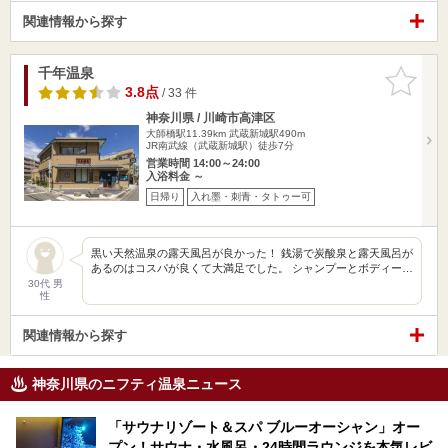
関連情報から探す
千年温泉
お気に入
りに追加
3.8点
/ 33 件
神奈川県 / 川崎市高津区
大師橋駅11.39km
武蔵新城駅490m
JR南武線（武蔵新城駅）徒歩7分
営業時間 14:00～24:00
入浴料金 ～
日帰り
入れ墨・刺青・タトゥー可
黒い天然温泉の露天風呂が良かった！ 銭湯で炭酸泉と露天風呂が
あるのはコスパが良くて大満足でした。 シャンプーとボディー…
30代 男
性
関連情報から探す
神奈川県のニフティ温泉ニュース
「サウナリゾート＆スパ ブルーオーシャン」オー
プン！サウナ・水風呂・24時間ラウンジを本気レビ