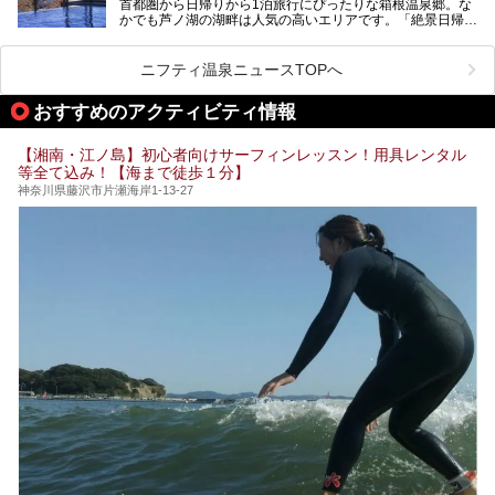
首都圏から日帰りから1泊旅行にぴったりな箱根温泉郷。な
昭和の日本を代表する建築家の一人、村野藤吾が芦ノ湖の畔
業」「駅近」など、目的別に厳選して紹介します。
かでも芦ノ湖の湖畔は人気の高いエリアです。「絶景日帰り
に建てた桃源郷のようなホテルがここ。自家源泉の温泉や、
今の気分にぴったりの施設を見つけて、最高のリフレッシュ
温泉 龍宮殿本館」は、露天風呂から芦ノ湖と富士山の両方
こだわりぬいた食もあわせて、このホテルの魅力をレポート
時間を過ごす参考にしていただけますと幸いです。
が楽しめるまさに眺望自慢の日帰り温泉。
します。
ニフティ温泉ニュースTOPへ
そしてここは全24室の「箱根 芦ノ湖畔蛸川温泉 龍宮殿」と
───
して宿泊もできます。宿泊者は「龍宮殿本館」の営業時間に
提供元：株式会社西武・プリンスホテルズワールドワイド
おすすめのアクティビティ情報
加えて、朝6時からの宿泊者専用時間帯にも「龍宮殿本館」
【PR】
のお風呂が利用できます。
この記事はザ・プリンス 箱根芦ノ湖のPR記事です。
【湘南・江ノ島】初心者向けサーフィンレッスン！用具レンタル
今回は日帰り温泉としての「絶景日帰り温泉 龍宮殿本館
等全て込み！【海まで徒歩１分】
（以下、龍宮殿本館）」と、旅館としての「箱根 芦ノ湖畔
蛸川温泉 龍宮殿（以下、龍宮殿）」の両方の魅力をたっぷ
神奈川県藤沢市片瀬海岸1-13-27
りお伝えします！
ここは箱根神社、九頭龍神社、白龍神社、箱根元宮と箱根の
4つの神社に囲まれたパワースポットです。
───
提供元：株式会社西武・プリンスホテルズワールドワイド
【PR】
この記事は箱根 芦ノ湖畔蛸川温泉 龍宮殿のPR記事です。