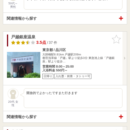
50代～
男性
関連情報から探す
戸越銀座温泉
お気に入
りに追加
3.5点
/ 37 件
東京都 / 品川区
大師橋駅8.91km
戸越駅209m
都営浅草線「戸越」駅より徒歩3分 東急池上線「戸越銀
座」駅より徒歩…
営業時間 8:00～25:00
入浴料金 550円～
日帰り
入れ墨・刺青・タトゥー可
開放的でよかったですまた行きます
20代 女
性
関連情報から探す