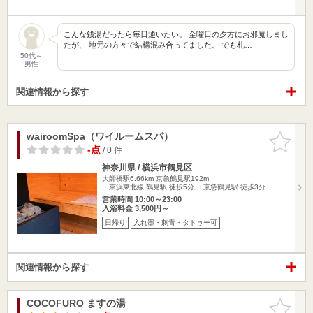
こんな銭湯だったら毎日通いたい。 金曜日の夕方にお邪魔しまし
たが、 地元の方々で結構混み合ってました。 でも札…
50代～
男性
関連情報から探す
wairoomSpa（ワイルームスパ）
お気に入
りに追加
-点
/ 0 件
神奈川県 / 横浜市鶴見区
大師橋駅6.66km
京急鶴見駅192m
・京浜東北線 鶴見駅 徒歩5分 ・京急鶴見駅 徒歩3分
営業時間 10:00～23:00
入浴料金 3,500円～
日帰り
入れ墨・刺青・タトゥー可
関連情報から探す
COCOFURO ますの湯
お気に入