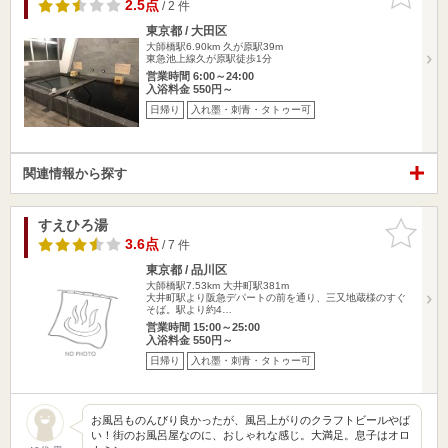
りに追加
2.5点
/ 2 件
東京都 / 大田区
大師橋駅6.90km
久が原駅39m
東急池上線久が原駅徒歩1分
営業時間 6:00～24:00
入浴料金 550円～
日帰り
入れ墨・刺青・タトゥー可
関連情報から探す
すえひろ湯
お気に入
りに追加
3.6点
/ 7 件
東京都 / 品川区
大師橋駅7.53km
大井町駅381m
大井町駅より阪急デパートの前を通り、三又地蔵様のすぐ
そば。駅より約4…
営業時間 15:00～25:00
入浴料金 550円～
日帰り
入れ墨・刺青・タトゥー可
お風呂ものんびり良かったが、風呂上がりのクラフトビールやば
い！街のお風呂屋なのに、おしゃれな感じ。大満足。息子はオロ