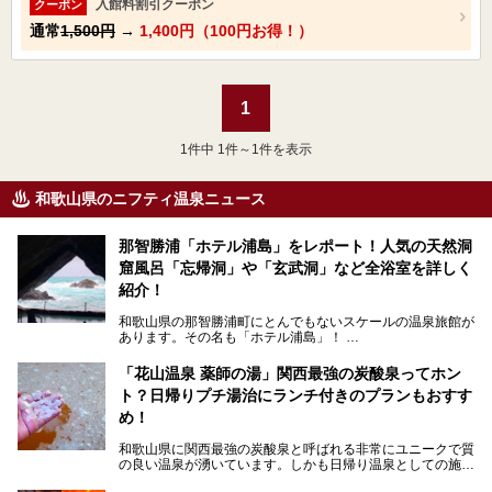
入館料割引クーポン
クーポン
通常
1,500円
→
1,400円（100円お得！）
1
1
件中 1件～1件を表示
和歌山県のニフティ温泉ニュース
那智勝浦「ホテル浦島」をレポート！人気の天然洞
窟風呂「忘帰洞」や「玄武洞」など全浴室を詳しく
紹介！
和歌山県の那智勝浦町にとんでもないスケールの温泉旅館が
あります。その名も「ホテル浦島」！
4つの館に6ヵ所のお風呂、うち2ヵ所は巨大な天然洞窟温
泉。日本一長いエスカレーターで「本館」と「山上館」を結
「花山温泉 薬師の湯」関西最強の炭酸泉ってホン
び、海を一望する絶景も。
ト？日帰りプチ湯治にランチ付きのプランもおすす
6ヵ所のお風呂のうち5ヵ所までは日帰り入浴も可。可愛ら
め！
しいカメさんの形の送迎船「浦島丸」に乗っていざ、温泉の
湧く竜宮城へ！
和歌山県に関西最強の炭酸泉と呼ばれる非常にユニークで質
の良い温泉が湧いています。しかも日帰り温泉としての施設
───
が整っていて、宿泊までできるんです。名前は「花山温泉
提供元：那智勝浦町【PR】