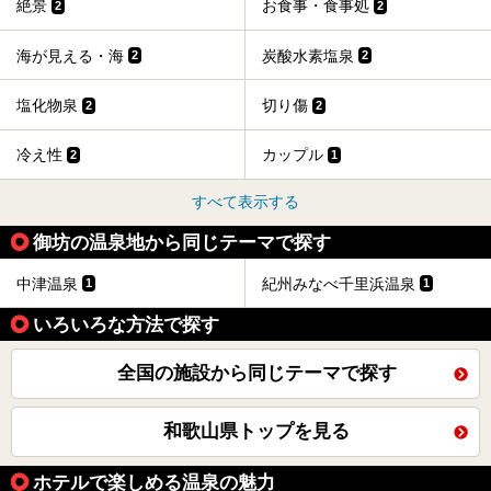
絶景
お食事・食事処
2
2
海が見える・海
炭酸水素塩泉
2
2
塩化物泉
切り傷
2
2
冷え性
カップル
2
1
すべて表示する
御坊の温泉地から同じテーマで探す
中津温泉
紀州みなべ千里浜温泉
1
1
いろいろな方法で探す
全国の施設から同じテーマで探す
和歌山県トップを見る
ホテルで楽しめる温泉の魅力