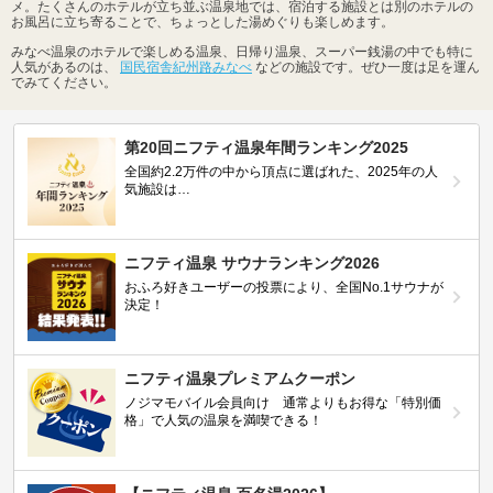
メ。たくさんのホテルが立ち並ぶ温泉地では、宿泊する施設とは別のホテルの
お風呂に立ち寄ることで、ちょっとした湯めぐりも楽しめます。
みなべ温泉のホテルで楽しめる温泉、日帰り温泉、スーパー銭湯の中でも特に
人気があるのは、
国民宿舎紀州路みなべ
などの施設です。ぜひ一度は足を運ん
でみてください。
第20回ニフティ温泉年間ランキング2025
全国約2.2万件の中から頂点に選ばれた、2025年の人
気施設は…
ニフティ温泉 サウナランキング2026
おふろ好きユーザーの投票により、全国No.1サウナが
決定！
ニフティ温泉プレミアムクーポン
ノジマモバイル会員向け 通常よりもお得な「特別価
格」で人気の温泉を満喫できる！