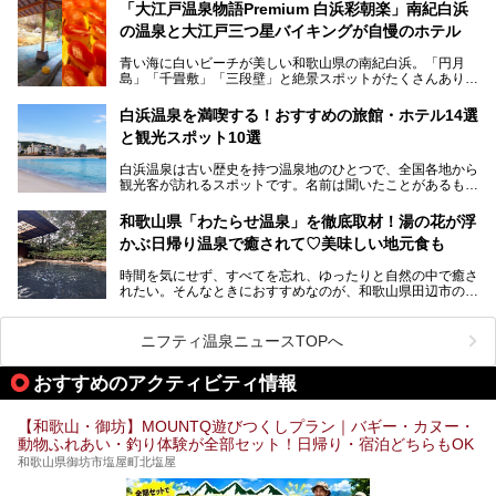
薬師の湯」。朝一番のお風呂にはパリパリシャリシャリと膜
「大江戸温泉物語Premium 白浜彩朝楽」南紀白浜
この記事は那智勝浦町のPR記事です。
が張って、それを砕きながら入浴できるとか！
の温泉と大江戸三つ星バイキングが自慢のホテル
そんな驚きの「花山温泉」を取材してきました。釜飯などラ
青い海に白いビーチが美しい和歌山県の南紀白浜。「円月
ンチに人気のお食事処メニューも紹介しちゃいます！
島」「千畳敷」「三段壁」と絶景スポットがたくさんありま
す。もちろんいい温泉もたっぷり湧いていて、日本書紀に登
場する歴史の古さから日本三古湯の一つにも。
白浜温泉を満喫する！おすすめの旅館・ホテル14選
と観光スポット10選
そんな「南紀白浜温泉」の「大江戸温泉物語Premium 白浜
彩朝楽」で2025年9月から人気の「大江戸三つ星バイキン
白浜温泉は古い歴史を持つ温泉地のひとつで、全国各地から
グ」がスタートしました。温泉＆バイキング＆レジャースポ
観光客が訪れるスポットです。名前は聞いたことがあるもの
ットとしてのこのホテルの魅力をたっぷり体験してきたので
の、何県にある温泉地なのか、どのような泉質の温泉なの
早速紹介します！
か、実は知らない方も多いのではないでしょうか。
和歌山県「わたらせ温泉」を徹底取材！湯の花が浮
───
かぶ日帰り温泉で癒されて♡美味しい地元食も
そこで今回は、白浜温泉ビギナー向けの基本情報をご紹介し
提供元：大江戸温泉物語ホテルズ＆リゾーツ株式会社【P
ながら、おすすめの旅館・ホテルをお届けします。また、白
R】
時間を気にせず、すべてを忘れ、ゆったりと自然の中で癒さ
浜温泉を訪れるなら外せない観光スポットも合わせてご紹介
この記事は大江戸温泉物語Premium 白浜彩朝楽のPR記事で
れたい。そんなときにおすすめなのが、和歌山県田辺市の
します。
す。
「わたらせ温泉」です。現地にたどり着くまでの間も、道中
の豊かな山々を眺めながら、どんどん期待が膨らみますよ。
ニフティ温泉ニュースTOPへ
「わたらせ温泉」では、温泉に入れるだけではなく、地元の
特産品を使った食事をいただける「露天食堂」でお腹も満た
おすすめのアクティビティ情報
すことができます。ぜひチェックしてくださいね。
【和歌山・御坊】MOUNTQ遊びつくしプラン｜バギー・カヌー・
動物ふれあい・釣り体験が全部セット！日帰り・宿泊どちらもOK
和歌山県御坊市塩屋町北塩屋