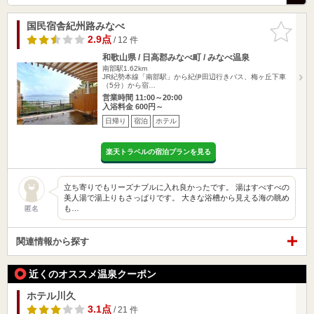
国民宿舎紀州路みなべ
お気に入
りに追加
2.9点
/ 12 件
和歌山県 / 日高郡みなべ町 / みなべ温泉
南部駅1.62km
JR紀勢本線「南部駅」から紀伊田辺行きバス、梅ヶ丘下車
（5分）から宿…
営業時間 11:00～20:00
入浴料金 600円～
日帰り
宿泊
ホテル
楽天トラベルの宿泊プランを見る
立ち寄りでもリーズナブルに入れ良かったです。 湯はすべすべの
美人湯で湯上りもさっぱりです。 大きな浴槽から見える海の眺め
も…
匿名
関連情報から探す
近くのオススメ温泉クーポン
ホテル川久
3.1点
/ 21 件