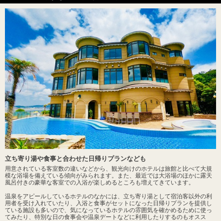
立ち寄り湯や食事と合わせた日帰りプランなども
用意されている客室数の違いなどから、観光向けのホテルは旅館と比べて大規
模な浴場を備えている傾向がみられます。また、最近では大浴場のほかに露天
風呂付きの豪華な客室での入浴が楽しめるところも増えてきています。
温泉をアピールしているホテルのなかには、立ち寄り湯として宿泊客以外の利
用者を受け入れていたり、入浴と食事がセットになった日帰りプランを提供し
ている施設も多いので、気になっているホテルの雰囲気を確かめるために使っ
てみたり、特別な日の食事会や温泉デートなどに利用したりするのもオスス