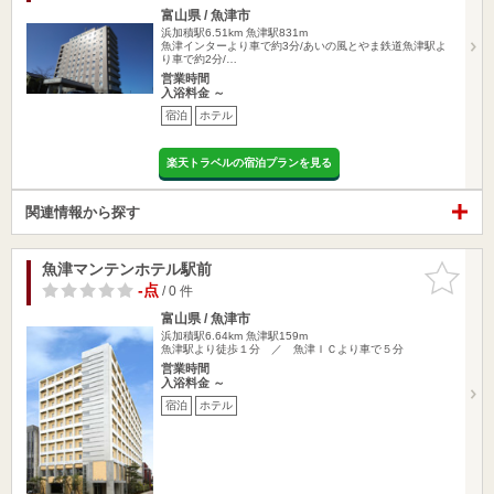
富山県 / 魚津市
浜加積駅6.51km
魚津駅831m
魚津インターより車で約3分/あいの風とやま鉄道魚津駅よ
り車で約2分/…
営業時間
入浴料金 ～
宿泊
ホテル
楽天トラベルの宿泊プランを見る
関連情報から探す
魚津マンテンホテル駅前
お気に入
りに追加
-点
/ 0 件
富山県 / 魚津市
浜加積駅6.64km
魚津駅159m
魚津駅より徒歩１分 ／ 魚津ＩＣより車で５分
営業時間
入浴料金 ～
宿泊
ホテル