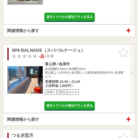
楽天トラベルの宿泊プランを見る
関連情報から探す
SPA BALNAGE（スパバルナージュ）
お気に入
りに追加
-点
/ 0 件
富山県 / 魚津市
浜加積駅6.88km
魚津駅382m
富山駅より約30分 金沢駅より(新幹線利用)約50分 魚津駅
より…
営業時間 10:00～21:00
入浴料金 1,800円～
日帰り
宿泊
ホテル
楽天トラベルの宿泊プランを見る
関連情報から探す
つるぎ恋月
お気に入