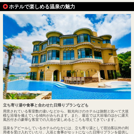
ホテルで楽しめる温泉の魅力
立ち寄り湯や食事と合わせた日帰りプランなども
用意されている客室数の違いなどから、観光向けのホテルは旅館と比べて大規
模な浴場を備えている傾向がみられます。また、最近では大浴場のほかに露天
風呂付きの豪華な客室での入浴が楽しめるところも増えてきています。
温泉をアピールしているホテルのなかには、立ち寄り湯として宿泊客以外の利
用者を受け入れていたり、入浴と食事がセットになった日帰りプランを提供し