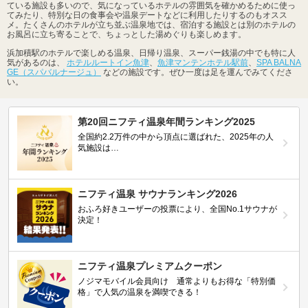
ている施設も多いので、気になっているホテルの雰囲気を確かめるために使っ
てみたり、特別な日の食事会や温泉デートなどに利用したりするのもオスス
メ。たくさんのホテルが立ち並ぶ温泉地では、宿泊する施設とは別のホテルの
お風呂に立ち寄ることで、ちょっとした湯めぐりも楽しめます。
浜加積駅のホテルで楽しめる温泉、日帰り温泉、スーパー銭湯の中でも特に人
気があるのは、
ホテルルートイン魚津
、
魚津マンテンホテル駅前
、
SPA BALNA
GE（スパバルナージュ）
などの施設です。ぜひ一度は足を運んでみてくださ
い。
第20回ニフティ温泉年間ランキング2025
全国約2.2万件の中から頂点に選ばれた、2025年の人
気施設は…
ニフティ温泉 サウナランキング2026
おふろ好きユーザーの投票により、全国No.1サウナが
決定！
ニフティ温泉プレミアムクーポン
ノジマモバイル会員向け 通常よりもお得な「特別価
格」で人気の温泉を満喫できる！