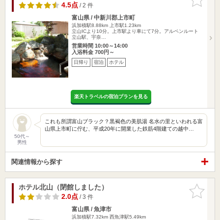
りに追加
4.5点
/ 2 件
富山県 / 中新川郡上市町
浜加積駅8.88km
上市駅1.23km
立山ICより10分。上市駅より車にて7分。アルペンルート
立山駅、宇奈…
営業時間 10:00～14:00
入浴料金 700円～
日帰り
宿泊
ホテル
楽天トラベルの宿泊プランを見る
これも所謂富山ブラック？黒褐色の美肌湯 名水の里といわれる富
山県上市町に佇む、平成20年に開業した鉄筋4階建ての越中…
50代～
男性
関連情報から探す
ホテル北山（閉館しました）
お気に入
りに追加
2.0点
/ 3 件
富山県 / 魚津市
浜加積駅7.32km
西魚津駅5.49km