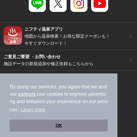
ニフティ温泉アプリ
地図から温泉検索！お得な限定クーポンも！
今すぐダウンロード！
ご意見ご要望 ・お問い合わせ
施設データの新規追加や修正依頼もこちらから
スマートフォン
/
PC
加盟店募集（資料請求）
広告出稿のご案内
By using our services, you agree that we and
our
partners
use cookies to improve advertisi
利用規約
ライフスタイルMEMBERS+規約
ng and enhance your experience on our servi
特定商取引法に基づく表記
ヘルプ
採用情報
ces.
Learn more
運営会社
個人情報保護ポリシー
©NIFTY Lifestyle Co., Ltd.
OK