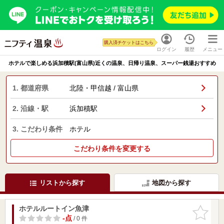
購入済チケットはこちら
ログイン
履歴
メニュー
ホテルで楽しめる浜加積駅(富山県)近くの温泉、日帰り温泉、スーパー銭湯おすすめ
1. 都道府県
北陸・甲信越 / 富山県
2. 沿線・駅
浜加積駅
3. こだわり条件
ホテル
こだわり条件を変更する
リストから探す
地図から探す
ホテルルートイン魚津
お気に入
りに追加
-点
/ 0 件