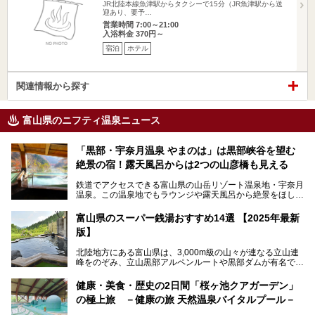
JR北陸本線魚津駅からタクシーで15分（JR魚津駅から送
迎あり、要予…
営業時間 7:00～21:00
入浴料金 370円～
宿泊
ホテル
関連情報から探す
富山県のニフティ温泉ニュース
「黒部・宇奈月温泉 やまのは」は黒部峡谷を望む
絶景の宿！露天風呂からは2つの山彦橋も見える
鉄道でアクセスできる富山県の山岳リゾート温泉地・宇奈月
温泉。この温泉地でもラウンジや露天風呂から絶景をほしい
ままにする絶好の地に建つ宿がORIX HOTELS & RESORTS
の「黒部・宇奈月温泉 やまのは」。
富山県のスーパー銭湯おすすめ14選 【2025年最新
版】
自慢の眺望、温泉、居心地の良い客室、ビュッフェ式の食事
など、実際に泊まってみた体験を中心に詳しく紹介しちゃい
北陸地方にある富山県は、3,000m級の山々が連なる立山連
ます。日常から少し離れて、山懐で自然に癒されたいと思う
峰をのぞみ、立山黒部アルペンルートや黒部ダムが有名で
方にぴったりの温泉です。冬なら雪景色も絵になりますよ。
す。また、氷見港をはじめとする富山湾に揚がる、きときと
の（新鮮な）海の幸も見逃せません！
───
健康・美食・歴史の2日間「桜ヶ池クアガーデン」
提供元：オリックス・ホテルマネジメント株式会社【PR】
の極上旅 －健康の旅 天然温泉バイタルプール－
北陸新幹線が開業し、実は東京からも2時間ほどでアクセス
この記事は黒部・宇奈月温泉 やまのはのPR記事です。
できる富山県の、おすすめスーパー銭湯をご紹介します。質