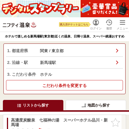
購入済チケットはこちら
ログイン
履歴
メニュー
ホテルで楽しめる新馬場駅(東京都)近くの温泉、日帰り温泉、スーパー銭湯おすすめ
1. 都道府県
関東 / 東京都
2. 沿線・駅
新馬場駅
3. こだわり条件
ホテル
こだわり条件を変更する
リストから探す
地図から探す
高濃度炭酸泉 七福神の湯 スーパーホテル品川・新
お気に入
馬場
りに追加