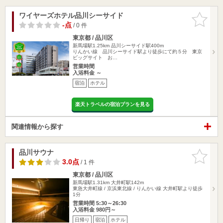
ワイヤーズホテル品川シーサイド
お気に入
りに追加
-点
/ 0 件
東京都 / 品川区
新馬場駅1.25km
品川シーサイド駅400m
りんかい線 品川シーサイド駅より徒歩にて約５分 東京
ビッグサイト お…
営業時間
入浴料金 ～
宿泊
ホテル
楽天トラベルの宿泊プランを見る
関連情報から探す
品川サウナ
お気に入
りに追加
3.0点
/ 1 件
東京都 / 品川区
新馬場駅1.31km
大井町駅142m
東急大井町線 / 京浜東北線 / りんかい線 大井町駅より徒歩
1分
営業時間 5:30～26:30
入浴料金 980円～
日帰り
宿泊
ホテル