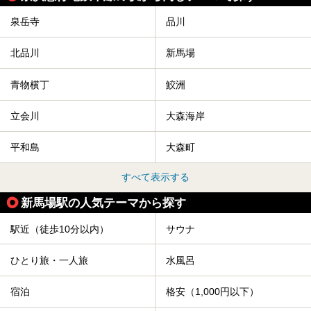
泉岳寺
品川
北品川
新馬場
青物横丁
鮫洲
立会川
大森海岸
平和島
大森町
すべて表示する
新馬場駅の人気テーマから探す
駅近（徒歩10分以内）
サウナ
ひとり旅・一人旅
水風呂
宿泊
格安（1,000円以下）