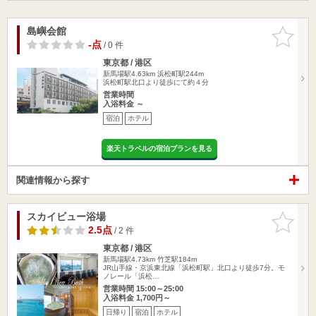
島嶼会館
お気に入
りに追加
-点
/ 0 件
東京都 / 港区
新馬場駅4.63km
浜松町駅244m
浜松町駅北口より徒歩にて約４分
営業時間
入浴料金 ～
宿泊
ホテル
楽天トラベルの宿泊プランを見る
関連情報から探す
スカイビュー浴場
お気に入
りに追加
2.5点
/ 2 件
東京都 / 港区
新馬場駅4.73km
竹芝駅184m
JR山手線・京浜東北線「浜松町駅」北口より徒歩7分。モ
ノレール「浜松…
営業時間 15:00～25:00
入浴料金 1,700円～
日帰り
宿泊
ホテル