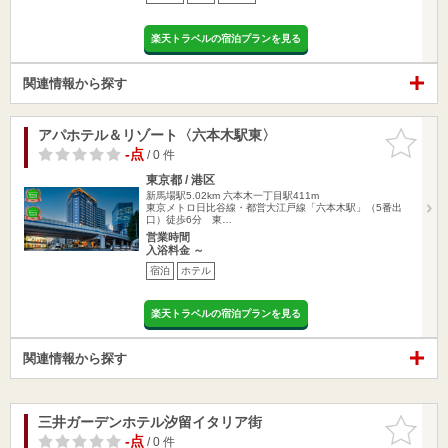
楽天トラベルの宿泊プランを見る
関連情報から探す
アパホテル＆リゾート〈六本木駅東〉
お気に入
りに追加
-点
/ 0 件
東京都 / 港区
新馬場駅5.02km
六本木一丁目駅411m
東京メトロ日比谷線・都営大江戸線「六本木駅」（5番出
口）徒歩6分 東…
営業時間
入浴料金 ～
宿泊
ホテル
楽天トラベルの宿泊プランを見る
関連情報から探す
三井ガーデンホテル汐留イタリア街
お気に入
りに追加
-点
/ 0 件