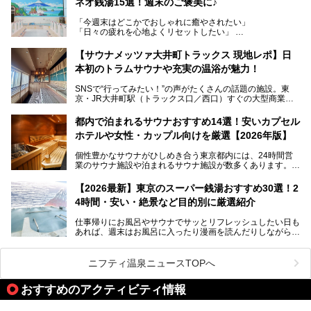
ネオ銭湯15選！週末のご褒美に♪
る、今の時代の"銭湯"として生まれ変わりました。洞窟のよ
うなユニークなサウナ、自家醸造のクラフトビールが飲める
「今週末はどこかでおしゃれに癒やされたい」
ビアバーなど、新しく登場したスポットも併せて紹介しま
「日々の疲れを心地よくリセットしたい」
す。充実した設備があるのに、基本の入浴料が銭湯価格の5
──そんなときにおすすめなのが、今、都内で大きなブーム
50円というのも嬉しすぎます！
となっている新しいスタイルの銭湯です。
【サウナメッツァ大井町トラックス 現地レポ】日
本初のトラムサウナや充実の温浴が魅力！
最近、SNSやメディアで「デザイナーズ銭湯」や「ネオ銭
湯」という言葉をよく耳にしませんか？
SNSで“行ってみたい！”の声がたくさんの話題の施設。東
京・JR大井町駅（トラックス口／西口）すぐの大型商業施
本記事では、そもそもこれらがどんな銭湯なのか、その気に
設・大井町 トラックスに、2026年3月28日、「サウナメッ
なる違いを分かりやすく解説！さらに、都内で絶対に外せな
ツァ大井町トラックス」がニューオープン。施設の様子をレ
いおしゃれな名店15選を、おすすめの順番で一挙にご紹介
都内で泊まれるサウナおすすめ14選！安いカプセル
ポ―トします。
します。
ホテルや女性・カップル向けを厳選【2026年版】
個性豊かなサウナがひしめき合う東京都内には、24時間営
業のサウナ施設や泊まれるサウナ施設が数多くあります。
終電を逃した深夜の利用に限らず、時間を気にしないサウナ
を旅の目的とする「サ旅」や自分へのご褒美のための宿泊な
【2026最新】東京のスーパー銭湯おすすめ30選！2
ど、自分の好きなタイミングで好きなだけサ活ができるのが
4時間・安い・絶景など目的別に厳選紹介
魅力です。
仕事帰りにお風呂やサウナでサッとリフレッシュしたい日も
最近では、男性専用施設だけでなく、カップルや女性に嬉し
あれば、週末はお風呂に入ったり漫画を読んだりしながら一
い個室サウナも増えてきました。
日中ダラダラ過ごしたい日もあると思います。
この記事では、東京都内にある24時間営業のサウナの中か
また、終電を逃してしまい、「このまま朝までゆっくりでき
ら、特におすすめしたい施設14選をご紹介します。
ニフティ温泉ニュースTOPへ
る場所があれば」と探した経験がある人も多いのではないで
宿泊可能な施設もピックアップしているので、ぜひチェック
しょうか。
してみてください。
おすすめのアクティビティ情報
そこで本記事では、東京でおすすめのスーパー銭湯を、目的
別に厳選した30施設からご紹介します。