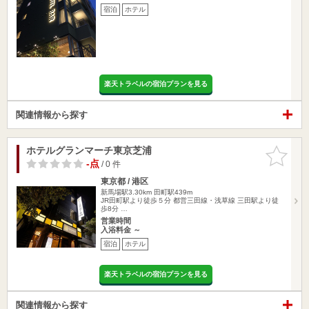
宿泊
ホテル
楽天トラベルの宿泊プランを見る
関連情報から探す
ホテルグランマーチ東京芝浦
お気に入
りに追加
-点
/ 0 件
東京都 / 港区
新馬場駅3.30km
田町駅439m
JR田町駅より徒歩５分 都営三田線・浅草線 三田駅より徒
歩8分 …
営業時間
入浴料金 ～
宿泊
ホテル
楽天トラベルの宿泊プランを見る
関連情報から探す