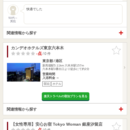
快適でした
50代～
男性
関連情報から探す
カンデオホテルズ東京六本木
お気に入
りに追加
-点
/ 0 件
東京都 / 港区
新馬場駅5.11km
六本木駅157m
六本木駅3番出口より徒歩にて約2分
営業時間
入浴料金 ～
宿泊
ホテル
楽天トラベルの宿泊プランを見る
関連情報から探す
【女性専用】安心お宿 Tokyo Woman 銀座汐留店
お気に入
りに追加
-点
/ 0 件