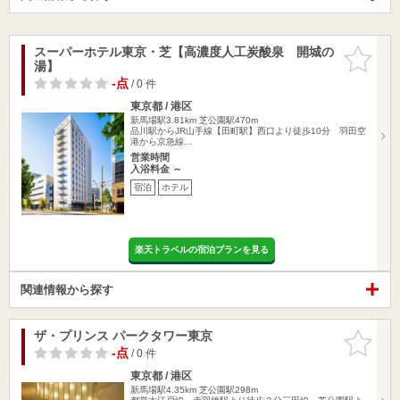
スーパーホテル東京・芝【高濃度人工炭酸泉 開城の
お気に入
湯】
りに追加
-点
/ 0 件
東京都 / 港区
新馬場駅3.81km
芝公園駅470m
品川駅からJR山手線【田町駅】西口より徒歩10分 羽田空
港から京急線…
営業時間
入浴料金 ～
宿泊
ホテル
楽天トラベルの宿泊プランを見る
関連情報から探す
ザ・プリンス パークタワー東京
お気に入
りに追加
-点
/ 0 件
東京都 / 港区
新馬場駅4.35km
芝公園駅298m