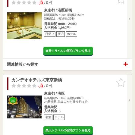
りに追加
-点
/ 0 件
東京都 / 港区新橋
新馬場駅5.59km
新橋駅150m
新橋駅より徒歩約30秒
営業時間 0:00～24:00
入浴料金 1,980円～
日帰り
宿泊
ホテル
楽天トラベルの宿泊プランを見る
関連情報から探す
カンデオホテルズ東京新橋
お気に入
りに追加
-点
/ 0 件
東京都 / 港区
新馬場駅5.61km
新橋駅302m
JR新橋駅 烏森口から徒歩約４分
営業時間
入浴料金 ～
宿泊
ホテル
楽天トラベルの宿泊プランを見る