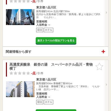
-点
/ 0 件
東京都 / 品川区
新馬場駅241m
北品川駅730m
品川から京急本線で2駅5分「新馬場」駅より徒歩にて約5
分 りんかい…
営業時間
入浴料金 ～
宿泊
ホテル
楽天トラベルの宿泊プランを見る
関連情報から探す
高濃度炭酸泉 銀杏の湯 スーパーホテル品川・青物
お気に入
横丁
りに追加
-点
/ 0 件
東京都 / 品川区
新馬場駅504m
青物横丁駅491m
京急本線 青物横丁駅より徒歩にて「約6分」 りんか
い線 品川シーサ…
営業時間
入浴料金 ～
宿泊
ホテル