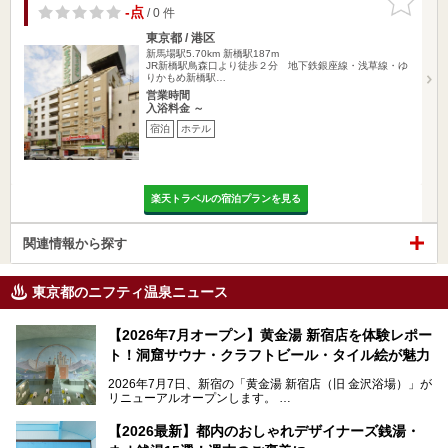
りに追加
-点
/ 0 件
東京都 / 港区
新馬場駅5.70km
新橋駅187m
JR新橋駅鳥森口より徒歩２分 地下鉄銀座線・浅草線・ゆ
りかもめ新橋駅…
営業時間
入浴料金 ～
宿泊
ホテル
楽天トラベルの宿泊プランを見る
関連情報から探す
東京都のニフティ温泉ニュース
【2026年7月オープン】黄金湯 新宿店を体験レポー
ト！洞窟サウナ・クラフトビール・タイル絵が魅力
2026年7月7日、新宿の「黄金湯 新宿店（旧 金沢浴場）」が
リニューアルオープンします。
レトロでノスタルジックなタイル絵はそのまま、昔からここ
【2026最新】都内のおしゃれデザイナーズ銭湯・
を知る地元の人にも、新しく足を運んでくれる人にも愛され