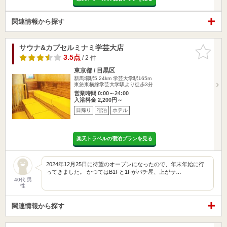
関連情報から探す
サウナ&カプセルミナミ学芸大店
お気に入
りに追加
3.5点
/ 2 件
東京都 / 目黒区
新馬場駅5.24km
学芸大学駅165m
東急東横線学芸大学駅より徒歩3分
営業時間 0:00～24:00
入浴料金 2,200円～
日帰り
宿泊
ホテル
楽天トラベルの宿泊プランを見る
2024年12月25日に待望のオープンになったので、年末年始に行
ってきました。 かつてはB1Fと1Fがパチ屋、上がサ…
40代 男
性
関連情報から探す