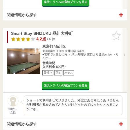
楽天トラベルの宿泊プランを見る
関連情報から探す
Smart Stay SHIZUKU 品川大井町
お気に入
りに追加
4.2点
/ 4 件
東京都 / 品川区
新馬場駅1.11km
大井町駅144m
■電車でお越しの方 ・JR大井町駅 東口より徒歩約1分 ・り
んか…
営業時間
入浴料金 800円～
日帰り
宿泊
ホテル
楽天トラベルの宿泊プランを見る
ショートで利用させて頂きました。浴室はあまり広くありません
が利用者が私を含めてふたりだけだったのでゆったりと入ること
ができ…
50代～
女性
関連情報から探す