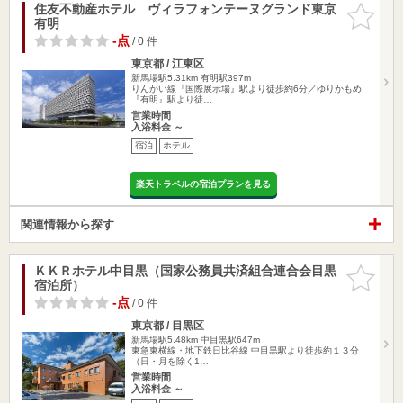
住友不動産ホテル ヴィラフォンテーヌグランド東京
お気に入
有明
りに追加
-点
/ 0 件
東京都 / 江東区
新馬場駅5.31km
有明駅397m
りんかい線『国際展示場』駅より徒歩約6分／ゆりかもめ
『有明』駅より徒…
営業時間
入浴料金 ～
宿泊
ホテル
楽天トラベルの宿泊プランを見る
関連情報から探す
ＫＫＲホテル中目黒（国家公務員共済組合連合会目黒
お気に入
宿泊所）
りに追加
-点
/ 0 件
東京都 / 目黒区
新馬場駅5.48km
中目黒駅647m
東急東横線・地下鉄日比谷線 中目黒駅より徒歩約１３分
（日・月を除く1…
営業時間
入浴料金 ～