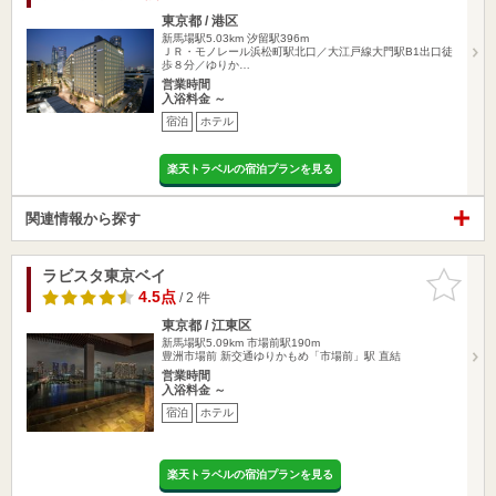
東京都 / 港区
新馬場駅5.03km
汐留駅396m
ＪＲ・モノレール浜松町駅北口／大江戸線大門駅B1出口徒
歩８分／ゆりか…
営業時間
入浴料金 ～
宿泊
ホテル
楽天トラベルの宿泊プランを見る
関連情報から探す
ラビスタ東京ベイ
お気に入
りに追加
4.5点
/ 2 件
東京都 / 江東区
新馬場駅5.09km
市場前駅190m
豊洲市場前 新交通ゆりかもめ「市場前」駅 直結
営業時間
入浴料金 ～
宿泊
ホテル
楽天トラベルの宿泊プランを見る