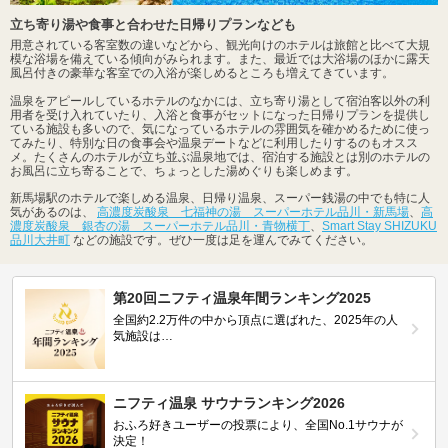
立ち寄り湯や食事と合わせた日帰りプランなども
用意されている客室数の違いなどから、観光向けのホテルは旅館と比べて大規
模な浴場を備えている傾向がみられます。また、最近では大浴場のほかに露天
風呂付きの豪華な客室での入浴が楽しめるところも増えてきています。
温泉をアピールしているホテルのなかには、立ち寄り湯として宿泊客以外の利
用者を受け入れていたり、入浴と食事がセットになった日帰りプランを提供し
ている施設も多いので、気になっているホテルの雰囲気を確かめるために使っ
てみたり、特別な日の食事会や温泉デートなどに利用したりするのもオスス
メ。たくさんのホテルが立ち並ぶ温泉地では、宿泊する施設とは別のホテルの
お風呂に立ち寄ることで、ちょっとした湯めぐりも楽しめます。
新馬場駅のホテルで楽しめる温泉、日帰り温泉、スーパー銭湯の中でも特に人
気があるのは、
高濃度炭酸泉 七福神の湯 スーパーホテル品川・新馬場
、
高
濃度炭酸泉 銀杏の湯 スーパーホテル品川・青物横丁
、
Smart Stay SHIZUKU
品川大井町
などの施設です。ぜひ一度は足を運んでみてください。
第20回ニフティ温泉年間ランキング2025
全国約2.2万件の中から頂点に選ばれた、2025年の人
気施設は…
ニフティ温泉 サウナランキング2026
おふろ好きユーザーの投票により、全国No.1サウナが
決定！