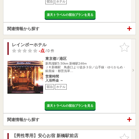
宿泊
ホテル
楽天トラベルの宿泊プランを見る
関連情報から探す
レインボーホテル
お気に入
りに追加
-点
/ 0 件
東京都 / 港区
新馬場駅5.50km
新橋駅246m
ＪＲ新橋駅 鳥森口より徒歩３分／山手線・ゆりかもめ・
銀座線・都営浅草…
営業時間
入浴料金 ～
宿泊
ホテル
楽天トラベルの宿泊プランを見る
関連情報から探す
【男性専用】安心お宿 新橋駅前店
お気に入