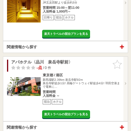
JR五反田駅より徒歩約3分
営業時間 15:00～翌11:00
入浴料金 1,000円～
日帰り
宿泊
ホテル
楽天トラベルの宿泊プランを見る
関連情報から探す
アパホテル〈品川 泉岳寺駅前〉
お気に入
りに追加
-点
/ 0 件
東京都 / 港区
新馬場駅2.39km
泉岳寺駅92m
泉岳寺駅徒歩1分! 高輪ゲートウェイ駅徒歩4分! 羽田空港ま
で電車に…
営業時間
入浴料金 ～
宿泊
ホテル
楽天トラベルの宿泊プランを見る
関連情報から探す