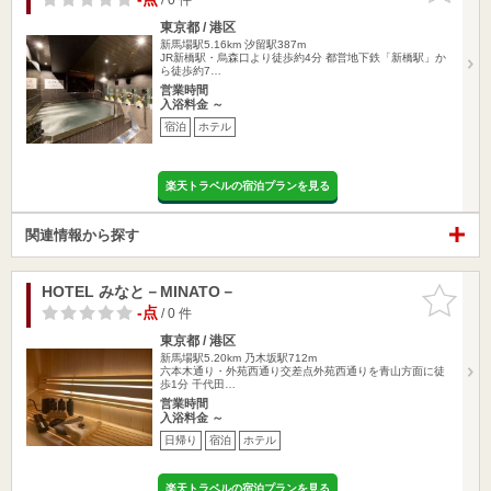
東京都 / 港区
新馬場駅5.16km
汐留駅387m
JR新橋駅・烏森口より徒歩約4分 都営地下鉄「新橋駅」か
ら徒歩約7…
営業時間
入浴料金 ～
宿泊
ホテル
楽天トラベルの宿泊プランを見る
関連情報から探す
HOTEL みなと－MINATO－
お気に入
りに追加
-点
/ 0 件
東京都 / 港区
新馬場駅5.20km
乃木坂駅712m
六本木通り・外苑西通り交差点外苑西通りを青山方面に徒
歩1分 千代田…
営業時間
入浴料金 ～
日帰り
宿泊
ホテル
楽天トラベルの宿泊プランを見る