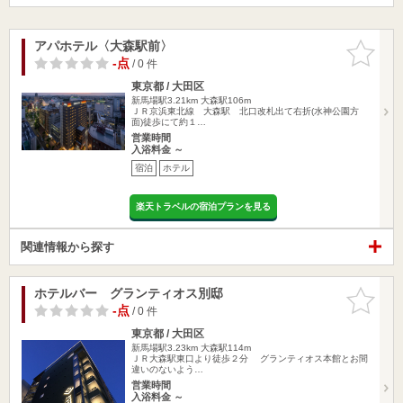
アパホテル〈大森駅前〉
お気に入
りに追加
-点
/ 0 件
東京都 / 大田区
新馬場駅3.21km
大森駅106m
ＪＲ京浜東北線 大森駅 北口改札出て右折(水神公園方
面)徒歩にて約１…
営業時間
入浴料金 ～
宿泊
ホテル
楽天トラベルの宿泊プランを見る
関連情報から探す
ホテルバー グランティオス別邸
お気に入
りに追加
-点
/ 0 件
東京都 / 大田区
新馬場駅3.23km
大森駅114m
ＪＲ大森駅東口より徒歩２分 グランティオス本館とお間
違いのないよう…
営業時間
入浴料金 ～