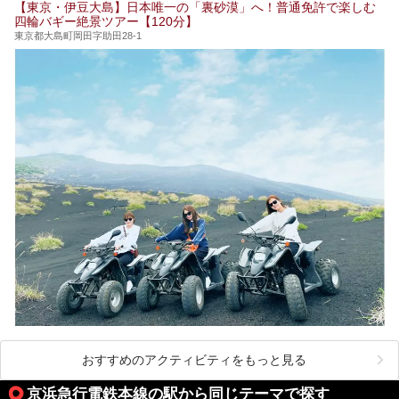
【東京・伊豆大島】日本唯一の「裏砂漠」へ！普通免許で楽しむ
24時間営業で宿泊できる施設や、1,000円以下で楽しめる安
四輪バギー絶景ツアー【120分】
い施設、デートや休日レジャーにもぴったりなエンタメ要素
が充実した施設など、利用のシーンに合わせて参考にしてく
東京都大島町岡田字助田28-1
ださい。
おすすめのアクティビティをもっと見る
京浜急行電鉄本線の駅から同じテーマで探す