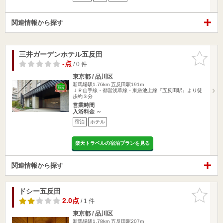
関連情報から探す
三井ガーデンホテル五反田
お気に入
りに追加
-点
/ 0 件
東京都 / 品川区
新馬場駅1.76km
五反田駅191m
ＪＲ山手線・都営浅草線・東急池上線『五反田駅』より徒
歩約３分
営業時間
入浴料金 ～
宿泊
ホテル
楽天トラベルの宿泊プランを見る
関連情報から探す
ドシー五反田
お気に入
りに追加
2.0点
/ 1 件
東京都 / 品川区
新馬場駅1.78km
五反田駅207m