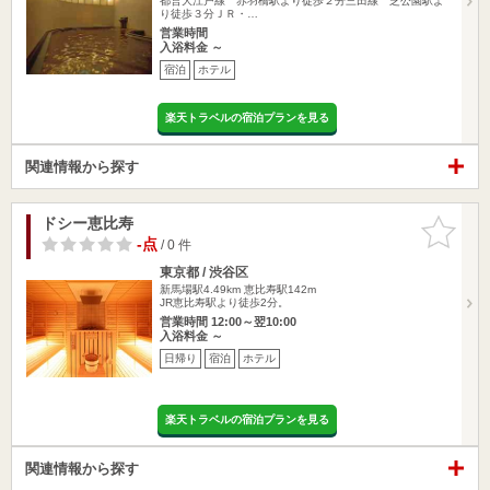
都営大江戸線 赤羽橋駅より徒歩２分三田線 芝公園駅よ
り徒歩３分ＪＲ・…
営業時間
入浴料金 ～
宿泊
ホテル
楽天トラベルの宿泊プランを見る
関連情報から探す
ドシー恵比寿
お気に入
りに追加
-点
/ 0 件
東京都 / 渋谷区
新馬場駅4.49km
恵比寿駅142m
JR恵比寿駅より徒歩2分。
営業時間 12:00～翌10:00
入浴料金 ～
日帰り
宿泊
ホテル
楽天トラベルの宿泊プランを見る
関連情報から探す