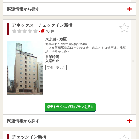
関連情報から探す
アネックス チェックイン新橋
お気に入
りに追加
-点
/ 0 件
東京都 / 港区
新馬場駅5.65km
新橋駅253m
ＪＲ新橋駅烏森口～徒歩３分 東京メトロ銀座線、浅草
線、ゆりかもめ～…
営業時間
入浴料金 ～
宿泊
ホテル
楽天トラベルの宿泊プランを見る
関連情報から探す
チェックイン新橋
お気に入