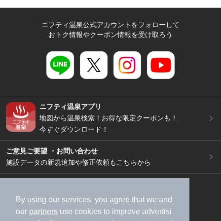
ニフティ温泉公式アカウントをフォローして
おトク情報やクーポン情報を受け取ろう
ニフティ温泉アプリ
地図から温泉検索！お得な限定クーポンも！
今すぐダウンロード！
ご意見ご要望 ・お問い合わせ
施設データの新規追加や修正依頼もこちらから
スマートフォン
/
PC
加盟店募集（資料請求）
広告出稿のご案内
By using our services, you agree that we and
our
partners
use cookies to improve advertisi
利用規約
ライフスタイルMEMBERS+規約