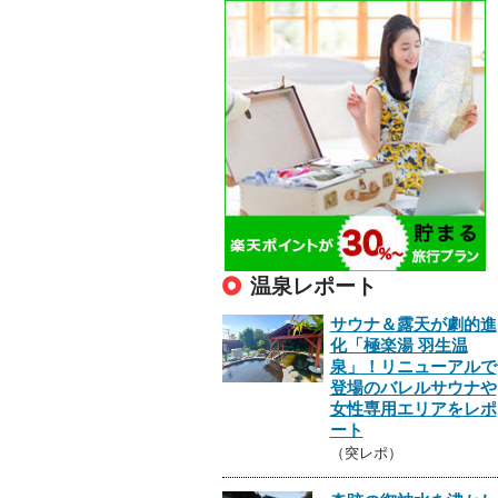
温泉レポート
サウナ＆露天が劇的進
化「極楽湯 羽生温
泉」！リニューアルで
登場のバレルサウナや
女性専用エリアをレポ
ート
（突レポ）