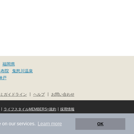
福岡県
湯布院
鬼怒川温泉
神戸
|
|
ミガイドライン
ヘルプ
お問い合わせ
|
|
ライフスタイルMEMBERS+規約
採用情報
© NIFTY Lifestyle Co., Ltd.
 on our services.
Learn more
OK