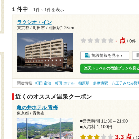
1 件中
1件～1件を表示
ラクシオ・イン
東京都 / 町田市 /
相原駅1.25km
- 点
/ 0件
施設情報を見る
楽天トラベルの宿泊プランを見
関連情報
町田 宿泊
町田 ホテル
相原駅
多摩境駅
八王子みなみ野
近くのオススメ温泉クーポン
亀の井ホテル 青梅
東京都 / 青梅市
■営業時間 11:30～21:00
■入浴料 1,100円
3.3 点
/ 