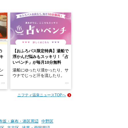
の
【おふろパス限定特典】湯船で
キ
浮かんだ悩みもスッキリ！「占
いベンチ」が毎月10分無料
ン
湯船にゆったり浸かったり、サ
ロー
ウナでじっと汗を流したり。
る
名
e-
ニフティ温泉ニュースTOPへ
い
そんな「一人でぼんやり過ごす
時間」、ふだん後回しにしてい
た「これからのこと」や「ちょ
っとした悩み」が、頭に浮かん
でくることはありませんか？
赤坂・麻布・港区周辺
中野区
橋区
文京区
浅草・両国周辺