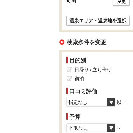
町田
変更
温泉エリア・温泉地を選択
検索条件を変更
目的別
日帰り / 立ち寄り
宿泊
口コミ評価
指定なし
以上
予算
下限なし
～