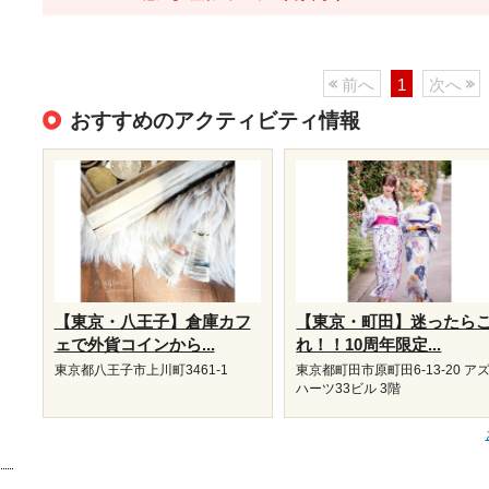
前へ
1
次へ
おすすめのアクティビティ情報
【東京・八王子】倉庫カフ
【東京・町田】迷ったら
ェで外貨コインから...
れ！！10周年限定...
東京都八王子市上川町3461-1
東京都町田市原町田6-13-20 ア
ハーツ33ビル 3階