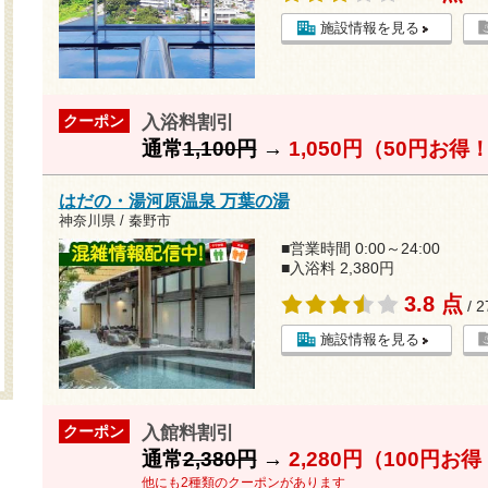
施設情報を見る
入浴料割引
クーポン
通常
1,100円
→
1,050円（50円お得
はだの・湯河原温泉 万葉の湯
神奈川県 / 秦野市
■営業時間 0:00～24:00
■入浴料 2,380円
3.8 点
/ 
施設情報を見る
入館料割引
クーポン
通常
2,380円
→
2,280円（100円お
他にも2種類のクーポンがあります