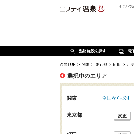
ホテルで
温浴施設を探す
電
温泉TOP
>
関東
>
東京都
>
町田
>
ホ
選択中のエリア
全国から探す
関東
東京都
変更