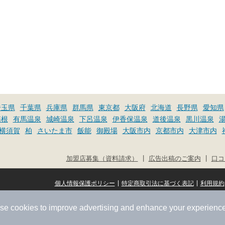
埼玉県
千葉県
兵庫県
群馬県
東京都
大阪府
北海道
長野県
愛知県
箱根
有馬温泉
城崎温泉
下呂温泉
伊香保温泉
道後温泉
黒川温泉
横須賀
柏
さいたま市
飯能
御殿場
大阪市内
京都市内
大津市内
|
|
加盟店募集（資料請求）
広告出稿のご案内
口コ
|
|
個人情報保護ポリシー
特定商取引法に基づく表記
利用規約
se cookies to improve advertising and enhance your experience