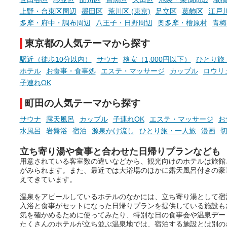
上野・台東区周辺
墨田区
荒川区 (東京)
足立区
葛飾区
江戸
多摩・府中・調布周辺
八王子・日野周辺
奥多摩・檜原村
青梅
東京都の人気テーマから探す
駅近（徒歩10分以内）
サウナ
格安（1,000円以下）
ひとり旅
ホテル
お食事・食事処
エステ・マッサージ
カップル
ロウリ
子連れOK
町田の人気テーマから探す
サウナ
露天風呂
カップル
子連れOK
エステ・マッサージ
お
水風呂
岩盤浴
宿泊
源泉かけ流し
ひとり旅・一人旅
漫画
立ち寄り湯や食事と合わせた日帰りプランなども
用意されている客室数の違いなどから、観光向けのホテルは旅館
がみられます。また、最近では大浴場のほかに露天風呂付きの豪
えてきています。
温泉をアピールしているホテルのなかには、立ち寄り湯として宿
入浴と食事がセットになった日帰りプランを提供している施設も
気を確かめるために使ってみたり、特別な日の食事会や温泉デー
たくさんのホテルが立ち並ぶ温泉地では、宿泊する施設とは別の