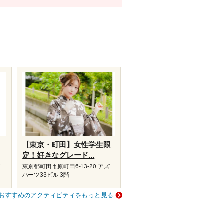
こ
【東京・町田】女性学生限
定！好きなグレード...
ズ
東京都町田市原町田6-13-20 アズ
ハーツ33ビル 3階
おすすめのアクティビティをもっと見る