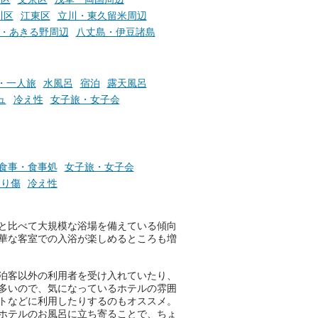
川区
江東区
立川・東久留米周辺
お風呂でリラックスしているか
・あきる野周辺
八丈島・伊豆諸島
らこそ向き合える、大切な自分
の本音。
・一人旅
水風呂
宿泊
露天風呂
そんな心のつぶやきを、湯あが
りの温まった心のまま相談でき
ュ
冷え性
女子旅・女子会
たら素敵ですよね。
ニフティ温泉の「占いベンチ」
食事・食事処
女子旅・女子会
は、そんなあなたの心のつぶや
切り傷
冷え性
きをプロの占い師に相談するこ
とができるサービスです。
と比べて大規模な浴場を備えている傾向
華な客室での入浴が楽しめるところも増
おふろパス会員様なら、この特
別なひとときを「毎月10分無
泊客以外の利用者を受け入れていたり、
料」でご利用いただけます。
多いので、気になっているホテルの雰囲
トなどに利用したりするのもオススメ。
ホテルのお風呂に立ち寄ることで、ちょ