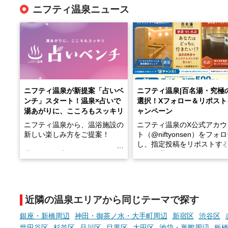
ニフティ温泉ニュース
ニフティ温泉が新提案「占いベ
ニフティ温泉|百名湯・究極
ンチ」スタート！温泉×占いで
選択！Xフォロー＆リポスト
湯あがりに、こころもスッキリ
ャンペーン
ニフティ温泉から、温浴施設の
ニフティ温泉のX公式アカウ
新しい楽しみ方をご提案！
ト（@niftyonsen）をフォ
し、指定投稿をリポストす
温泉で体を癒したあとに、占い
と、抽選で各回26（ふろ）
でこころもスッキリ──そんな
様（合計260名様）に選べる
新体験が楽しめる「占いベン
GIFT500円分をプレゼント
チ」を展開中♨
たします。
近隣の温泉エリアから同じテーマで探す
手相やタロットなど気軽に楽し
める占いで、“ととのう”おふろ
銀座・新橋周辺
神田・御茶ノ水・大手町周辺
新宿区
渋谷区
時間を、もっと特別に。
世田谷区
杉並区
品川区
目黒区
大田区
池袋・巣鴨周辺
板