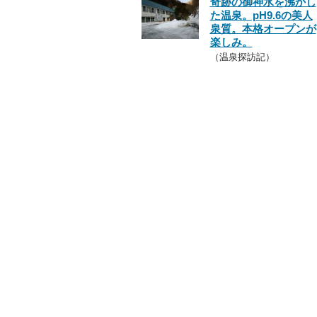
奇跡の御神水を沸かし
た温泉。pH9.6の美人
泉質。本格オープンが
楽しみ。
（温泉探訪記）