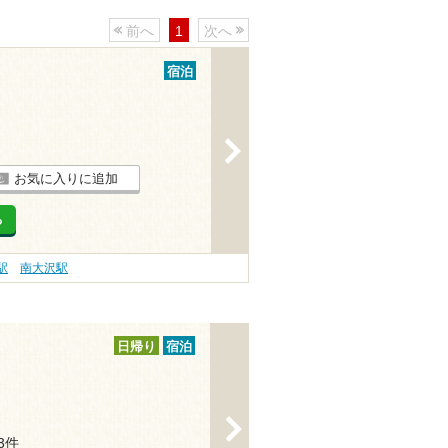
前へ
1
次へ
宿泊
>
お気に入りに追加
る
駅
南大沢駅
日帰り
宿泊
>
13件