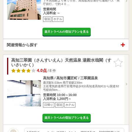
ＪＲ高知駅より車で５分、高知龍馬空港から連絡バス「県
庁前行」で約４０…
営業時間
入浴料金 ～
宿泊
ホテル
楽天トラベルの宿泊プランを見る
関連情報から探す
高知三翠園（さんすいえん）天然温泉 湯殿水哉閣（す
お気に入
いさいかく）
りに追加
4.0点
/ 8 件
高知県 / 高知市鷹匠町 / 三翠園温泉
鹿児駅6.03km
県庁前駅239m
土佐電気鉄道県庁前電停徒歩3分高知道高知ICから国道32
号経由5km…
営業時間 10:00～16:00
入浴料金 1,200円～
日帰り
宿泊
ホテル
楽天トラベルの宿泊プランを見る