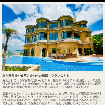
立ち寄り湯や食事と合わせた日帰りプランなども
用意されている客室数の違いなどから、観光向けのホテルは旅館と比べて大規
模な浴場を備えている傾向がみられます。また、最近では大浴場のほかに露天
風呂付きの豪華な客室での入浴が楽しめるところも増えてきています。
温泉をアピールしているホテルのなかには、立ち寄り湯として宿泊客以外の利
用者を受け入れていたり、入浴と食事がセットになった日帰りプランを提供し
ている施設も多いので、気になっているホテルの雰囲気を確かめるために使っ
てみたり、特別な日の食事会や温泉デートなどに利用したりするのもオスス