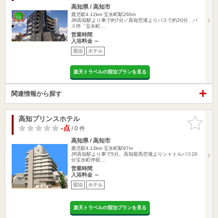
高知県 / 高知市
鹿児駅4.12km
宝永町駅260m
JR高知駅より車で約7分／高知空港よりバスで約20分、バ
ス停「宝永町…
営業時間
入浴料金 ～
宿泊
ホテル
楽天トラベルの宿泊プランを見る
関連情報から探す
高知プリンスホテル
お気に入
りに追加
-点
/ 0 件
高知県 / 高知市
鹿児駅4.13km
宝永町駅87m
JR高知駅より車で5分。高知龍馬空港よりシャトルバス20
分宝永町停留…
営業時間
入浴料金 ～
宿泊
ホテル
楽天トラベルの宿泊プランを見る