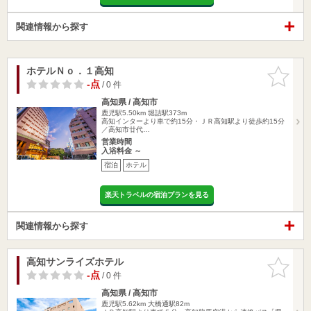
関連情報から探す
ホテルＮｏ．１高知
お気に入
りに追加
-点
/ 0 件
高知県 / 高知市
鹿児駅5.50km
堀詰駅373m
高知インターより車で約15分・ＪＲ高知駅より徒歩約15分
／高知市廿代…
営業時間
入浴料金 ～
宿泊
ホテル
楽天トラベルの宿泊プランを見る
関連情報から探す
高知サンライズホテル
お気に入
りに追加
-点
/ 0 件
高知県 / 高知市
鹿児駅5.62km
大橋通駅82m