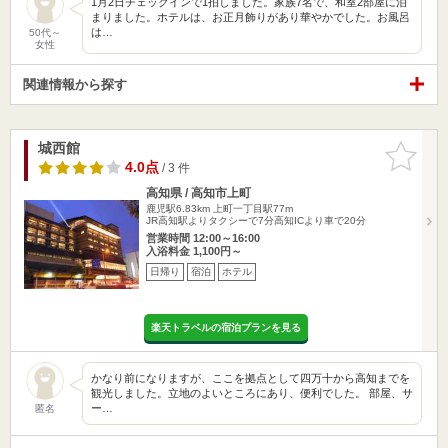
1月2日チェックインで1拍しました。家族7名で、和室2部屋に泊
まりました。ホテルは、お正月飾りがあり華やかでした。お風呂
は…
50代～
女性
関連情報から探す
城西館
お気に入
りに追加
4.0点
/ 3 件
高知県 / 高知市上町
鹿児駅6.83km
上町一丁目駅77m
JR高知駅よりタクシーで7分高知ICより車で20分
営業時間 12:00～16:00
入浴料金 1,100円～
日帰り
宿泊
ホテル
楽天トラベルの宿泊プランを見る
かなり前になりますが、ここを拠点として四万十から高知までを
観光しました。立地のよいところにあり、便利でした。 部屋、サ
ー…
匿名