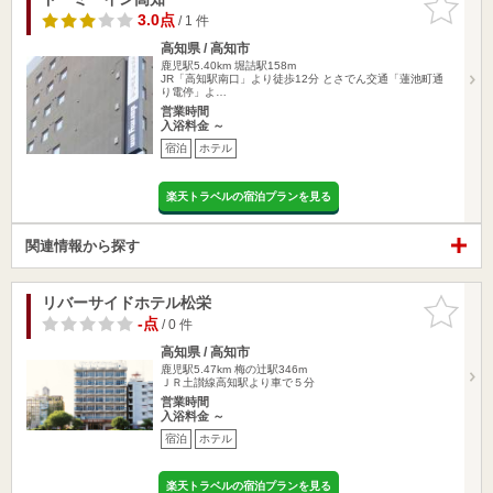
りに追加
3.0点
/ 1 件
高知県 / 高知市
鹿児駅5.40km
堀詰駅158m
JR「高知駅南口」より徒歩12分 とさでん交通「蓮池町通
り電停」よ…
営業時間
入浴料金 ～
宿泊
ホテル
楽天トラベルの宿泊プランを見る
関連情報から探す
リバーサイドホテル松栄
お気に入
りに追加
-点
/ 0 件
高知県 / 高知市
鹿児駅5.47km
梅の辻駅346m
ＪＲ土讃線高知駅より車で５分
営業時間
入浴料金 ～
宿泊
ホテル
楽天トラベルの宿泊プランを見る