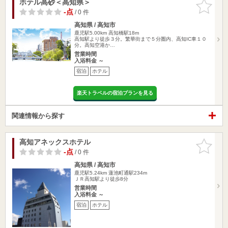
ホテル高砂＜高知県＞
お気に入
りに追加
-点
/ 0 件
高知県 / 高知市
鹿児駅5.00km
高知橋駅18m
高知駅より徒歩３分。繁華街まで５分圏内、高知IC車１０
分。高知空港か…
営業時間
入浴料金 ～
宿泊
ホテル
楽天トラベルの宿泊プランを見る
関連情報から探す
高知アネックスホテル
お気に入
りに追加
-点
/ 0 件
高知県 / 高知市
鹿児駅5.24km
蓮池町通駅234m
ＪＲ高知駅より徒歩8分
営業時間
入浴料金 ～
宿泊
ホテル