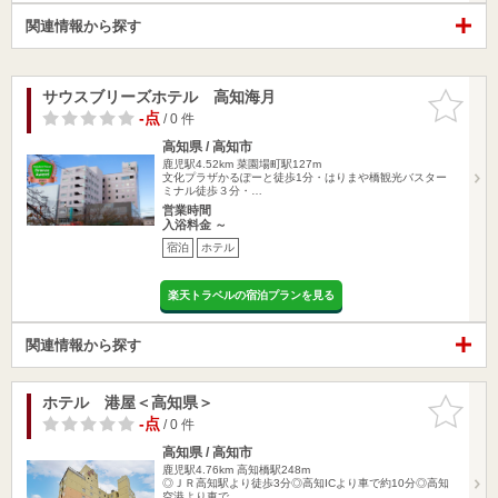
関連情報から探す
サウスブリーズホテル 高知海月
お気に入
りに追加
-点
/ 0 件
高知県 / 高知市
鹿児駅4.52km
菜園場町駅127m
文化プラザかるぽーと徒歩1分・はりまや橋観光バスター
ミナル徒歩３分・…
営業時間
入浴料金 ～
宿泊
ホテル
楽天トラベルの宿泊プランを見る
関連情報から探す
ホテル 港屋＜高知県＞
お気に入
りに追加
-点
/ 0 件
高知県 / 高知市
鹿児駅4.76km
高知橋駅248m
◎ＪＲ高知駅より徒歩3分◎高知ICより車で約10分◎高知
空港より車で…