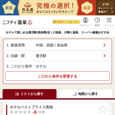
購入済チケットはこちら
ログイン
履歴
メニュー
ホテルで楽しめる鹿児駅(高知県)近くの温泉、日帰り温泉、スーパー銭湯おすすめ
1. 都道府県
中国・四国 / 高知県
2. 沿線・駅
鹿児駅
3. こだわり条件
ホテル
こだわり条件を変更する
リストから探す
地図から探す
ホテルベストプライス高知
お気に入
りに追加
-点
/ 0 件