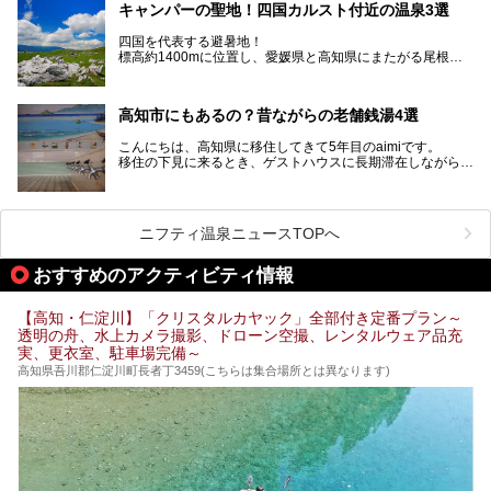
キャンパーの聖地！四国カルスト付近の温泉3選
ぜひこれを読んで高知のサウナ探しの参考してくださいね！
四国を代表する避暑地！
標高約1400mに位置し、愛媛県と高知県にまたがる尾根沿
いに広がる「四国カルスト」。
夏はキャンパーでにぎわい、街明かりもほぼなく満点の星空
高知市にもあるの？昔ながらの老舗銭湯4選
が見れる場所。
そんな街から外れた景色のとってもいい場所なんですが、日
こんにちは、高知県に移住してきて5年目のaimiです。
帰り温泉（お風呂）がありません。
移住の下見に来るとき、ゲストハウスに長期滞在しながら観
中でもライターおすすめの３つの温泉をご紹介します。
光していたのですが。
そのときにお世話になったのが高知市内にある銭湯。
テントを張ってから温泉に向かうのもいいですが、場所取り
高知市というと、高知県の人口の半分が集まっているにぎや
などが問題なければ、温泉に入ってから向かうことをオスス
かなイメージがある方も多いかと思いますが、昔ながらの老
メします。
ニフティ温泉ニュースTOPへ
舗銭湯がけっこうな数あるのですよ。
なぜなら最寄り温泉でも車で４０分、山を降りていかねばな
りませんからね…！！
規模は小さいながら、元気に営業中なので観光がてら訪問し
おすすめのアクティビティ情報
てみてはいかがでしょう？
もしくは、翌日キャンプ帰りに立ち寄るのもおすすめです。
JR高知駅から近いものもあるので、公共交通オンリー派もO
Kですよ♪
【高知・仁淀川】「クリスタルカヤック」全部付き定番プラン～
それでは見ていきましょう。
透明の舟、水上カメラ撮影、ドローン空撮、レンタルウェア品充
それではチェックしてきましょう♪
実、更衣室、駐車場完備～
高知県吾川郡仁淀川町長者丁3459(こちらは集合場所とは異なります)