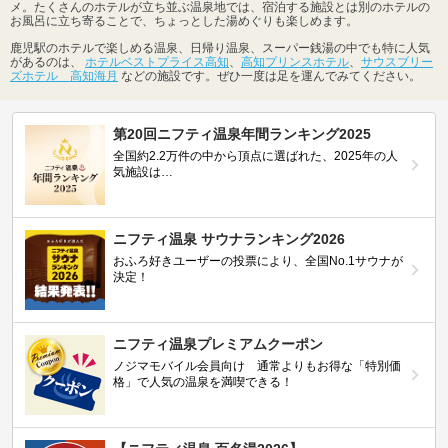
メ。たくさんのホテルが立ち並ぶ温泉地では、宿泊する施設とは別のホテルの
お風呂に立ち寄ることで、ちょっとした湯めぐりも楽しめます。
鹿児駅のホテルで楽しめる温泉、日帰り温泉、スーパー銭湯の中でも特に人気
があるのは、
ホテルベストプライス高知
、
高知プリンスホテル
、
サウスブリー
ズホテル 高知海月
などの施設です。ぜひ一度は足を運んでみてください。
第20回ニフティ温泉年間ランキング2025
全国約2.2万件の中から頂点に選ばれた、2025年の人
気施設は…
ニフティ温泉 サウナランキング2026
おふろ好きユーザーの投票により、全国No.1サウナが
決定！
ニフティ温泉プレミアムクーポン
ノジマモバイル会員向け 通常よりもお得な「特別価
格」で人気の温泉を満喫できる！