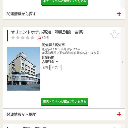
楽天トラベルの宿泊プランを見る
関連情報から探す
オリエントホテル高知 和風別館 吉萬
お気に入
りに追加
-点
/ 0 件
高知県 / 高知市
鹿児駅4.89km
高知橋駅173m
JR高知駅前／高知自動車道高知ICより１０分
営業時間
入浴料金 ～
宿泊
ホテル
楽天トラベルの宿泊プランを見る
関連情報から探す