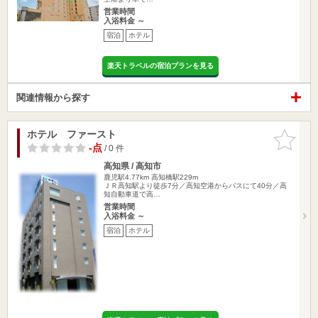
営業時間
入浴料金 ～
宿泊
ホテル
楽天トラベルの宿泊プランを見る
関連情報から探す
ホテル ファースト
お気に入
りに追加
-点
/ 0 件
高知県 / 高知市
鹿児駅4.77km
高知橋駅229m
ＪＲ高知駅より徒歩7分／高知空港からバスにて40分／高
知自動車道で高…
営業時間
入浴料金 ～
宿泊
ホテル