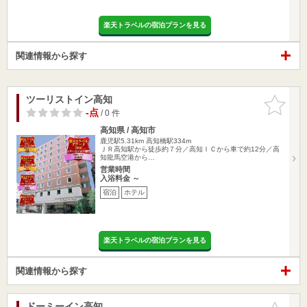
楽天トラベルの宿泊プランを見る
関連情報から探す
ツーリストイン高知
お気に入
りに追加
-点
/ 0 件
高知県 / 高知市
鹿児駅5.31km
高知橋駅334m
ＪＲ高知駅から徒歩約７分／高知ＩＣから車で約12分／高
知龍馬空港から…
営業時間
入浴料金 ～
宿泊
ホテル
楽天トラベルの宿泊プランを見る
関連情報から探す
ドーミーイン高知
お気に入