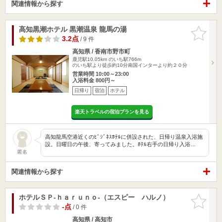
関連情報から探す
高知黒潮ホテル 黒潮温泉 龍馬の湯
お気に入
りに追加
3.2点
/ 9 件
高知県 / 香南市野市町
鹿児駅10.05km
のいち駅766m
のいち駅より徒歩約10分南国インターより約２０分
営業時間 10:00～23:00
入浴料金 800円～
日帰り
宿泊
ホテル
楽天トラベルの宿泊プランを見る
高知龍馬空港近くのﾋﾞｼﾞﾈｽﾎﾃﾙに併設された、日帰り温泉入浴施
設。日曜日の午後、寄ってみました。ﾎﾃﾙ右手の日帰り入浴…
匿名
関連情報から探す
ホテルＳＰ‐ｈａｒｕｎｏ‐（エスピー ハルノ）
お気に入
りに追加
-点
/ 0 件
高知県 / 高知市