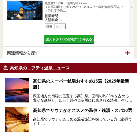
鹿児駅10.89km
曙町駅4.72km
ＪＲ高知駅より車で25分 10名様以上の場合無料送迎あり
（但し要予約…
営業時間
入浴料金 ～
宿泊
ホテル
楽天トラベルの宿泊プランを見る
関連情報から探す
高知県のニフティ温泉ニュース
高知県のスーパー銭湯おすすめ15選【2025年最新
版】
四国地方の南端に位置する高知県。面積の約83％を占める
豊かな森林と、四万十川や仁淀川に代表される清流、そして
青く輝く太平洋に面して約700㎞もの海岸線が続く、自然の
魅力がぎゅっと詰まった県です。
高知県でサウナがオススメの温泉・銭湯・スパ10選
高知県はまた、カツオのたたきをはじめとする海産物や清流
で育つ川魚、大皿にごちそうがどっさり盛られた皿鉢料理、
高知県でサウナが楽しめる温浴施設を探している方は必見で
柚子などの柑橘類、地酒といったグルメが充実していること
す！
でも知られます。ここでは、温泉とあわせて自然の景観やグ
この記事では、高知県内でおすすめするサウナを詳しく紹介
ルメも満喫できる、高知県でおすすめのスーパー銭湯をご紹
します。
介します。
高知市内から、大自然に囲まれたサウナまで厳選してます。