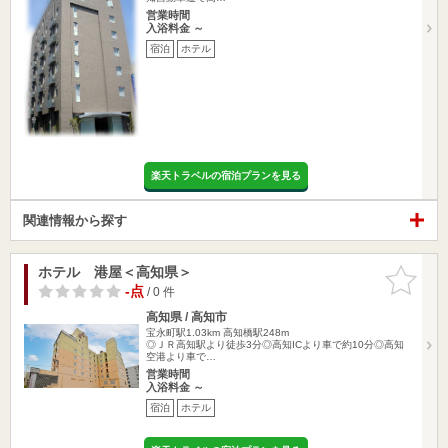
営業時間
入浴料金 ～
宿泊
ホテル
楽天トラベルの宿泊プランを見る
関連情報から探す
ホテル 港屋＜高知県＞
お気に入
りに追加
-点
/ 0 件
高知県 / 高知市
宝永町駅1.03km
高知橋駅248m
◎ＪＲ高知駅より徒歩3分◎高知ICより車で約10分◎高知
空港より車で…
営業時間
入浴料金 ～
宿泊
ホテル