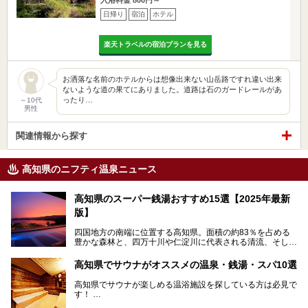
日帰り
宿泊
ホテル
楽天トラベルの宿泊プランを見る
お洒落な名前のホテルからは想像出来ない山岳路ですれ違い出来
ないような道の果てにありました。道路は石のガードレールがあ
ったり…
～10代
男性
関連情報から探す
高知県のニフティ温泉ニュース
高知県のスーパー銭湯おすすめ15選【2025年最新
版】
四国地方の南端に位置する高知県。面積の約83％を占める
豊かな森林と、四万十川や仁淀川に代表される清流、そして
青く輝く太平洋に面して約700㎞もの海岸線が続く、自然の
魅力がぎゅっと詰まった県です。
高知県でサウナがオススメの温泉・銭湯・スパ10選
高知県はまた、カツオのたたきをはじめとする海産物や清流
で育つ川魚、大皿にごちそうがどっさり盛られた皿鉢料理、
高知県でサウナが楽しめる温浴施設を探している方は必見で
柚子などの柑橘類、地酒といったグルメが充実していること
す！
でも知られます。ここでは、温泉とあわせて自然の景観やグ
この記事では、高知県内でおすすめするサウナを詳しく紹介