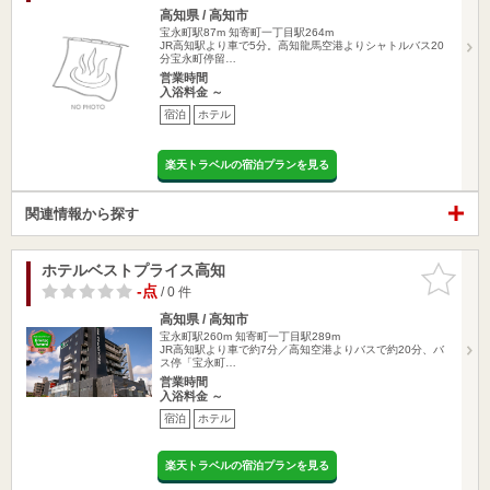
高知県 / 高知市
宝永町駅87m
知寄町一丁目駅264m
JR高知駅より車で5分。高知龍馬空港よりシャトルバス20
分宝永町停留…
営業時間
入浴料金 ～
宿泊
ホテル
楽天トラベルの宿泊プランを見る
関連情報から探す
ホテルベストプライス高知
お気に入
りに追加
-点
/ 0 件
高知県 / 高知市
宝永町駅260m
知寄町一丁目駅289m
JR高知駅より車で約7分／高知空港よりバスで約20分、バ
ス停「宝永町…
営業時間
入浴料金 ～
宿泊
ホテル
楽天トラベルの宿泊プランを見る