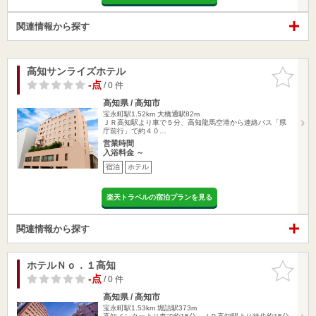
関連情報から探す
高知サンライズホテル
お気に入
りに追加
-点
/ 0 件
高知県 / 高知市
宝永町駅1.52km
大橋通駅82m
ＪＲ高知駅より車で５分、高知龍馬空港から連絡バス「県
庁前行」で約４０…
営業時間
入浴料金 ～
宿泊
ホテル
楽天トラベルの宿泊プランを見る
関連情報から探す
ホテルＮｏ．１高知
お気に入
りに追加
-点
/ 0 件
高知県 / 高知市
宝永町駅1.53km
堀詰駅373m