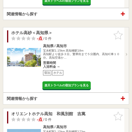
楽天トラベルの宿泊プランを見る
関連情報から探す
ホテル高砂＜高知県＞
お気に入
りに追加
-点
/ 0 件
高知県 / 高知市
宝永町駅1.15km
高知橋駅18m
高知駅より徒歩３分。繁華街まで５分圏内、高知IC車１０
分。高知空港か…
営業時間
入浴料金 ～
宿泊
ホテル
楽天トラベルの宿泊プランを見る
関連情報から探す
オリエントホテル高知 和風別館 吉萬
お気に入
りに追加
-点
/ 0 件
高知県 / 高知市
宝永町駅1.15km
高知橋駅173m