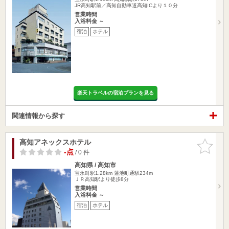
JR高知駅前／高知自動車道高知ICより１０分
営業時間
入浴料金 ～
宿泊
ホテル
楽天トラベルの宿泊プランを見る
関連情報から探す
高知アネックスホテル
お気に入
りに追加
-点
/ 0 件
高知県 / 高知市
宝永町駅1.28km
蓮池町通駅234m
ＪＲ高知駅より徒歩8分
営業時間
入浴料金 ～
宿泊
ホテル