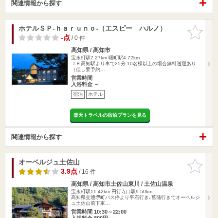
関連情報から探す
ホテルＳＰ‐ｈａｒｕｎｏ‐（エスピー ハルノ）
お気に入
りに追加
-点
/ 0 件
高知県 / 高知市
宝永町駅7.27km
曙町駅4.72km
ＪＲ高知駅より車で25分 10名様以上の場合無料送迎あり
（但し要予約…
営業時間
入浴料金 ～
宿泊
ホテル
楽天トラベルの宿泊プランを見る
関連情報から探す
オーベルジュ土佐山
お気に入
りに追加
3.9点
/ 16 件
高知県 / 高知市土佐山東川 / 土佐山温泉
宝永町駅11.42km
円行寺口駅9.50km
高知県交通堺町バス停より平石行き､菖蒲行きでオーベルジ
ュ土佐山前下車…
営業時間 10:30～22:00
入浴料金 800円～