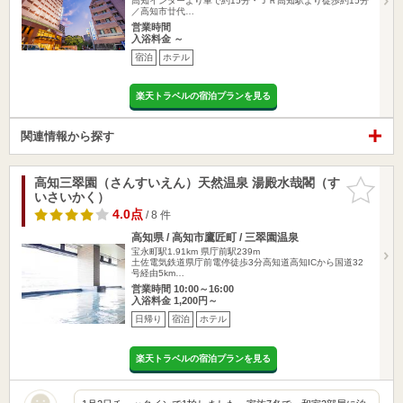
高知インターより車で約15分・ＪＲ高知駅より徒歩約15分
／高知市廿代…
営業時間
入浴料金 ～
宿泊
ホテル
楽天トラベルの宿泊プランを見る
関連情報から探す
高知三翠園（さんすいえん）天然温泉 湯殿水哉閣（す
お気に入
いさいかく）
りに追加
4.0点
/ 8 件
高知県 / 高知市鷹匠町 / 三翠園温泉
宝永町駅1.91km
県庁前駅239m
土佐電気鉄道県庁前電停徒歩3分高知道高知ICから国道32
号経由5km…
営業時間 10:00～16:00
入浴料金 1,200円～
日帰り
宿泊
ホテル
楽天トラベルの宿泊プランを見る