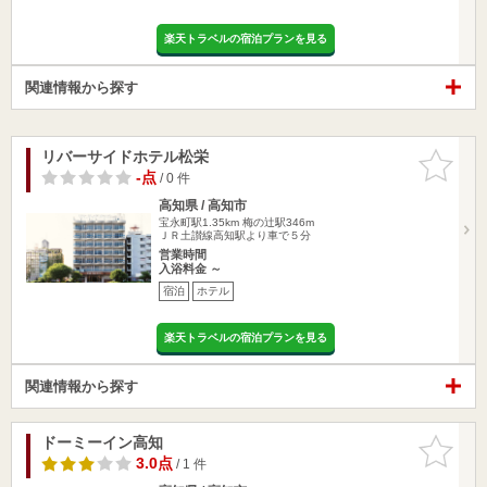
楽天トラベルの宿泊プランを見る
関連情報から探す
リバーサイドホテル松栄
お気に入
りに追加
-点
/ 0 件
高知県 / 高知市
宝永町駅1.35km
梅の辻駅346m
ＪＲ土讃線高知駅より車で５分
営業時間
入浴料金 ～
宿泊
ホテル
楽天トラベルの宿泊プランを見る
関連情報から探す
ドーミーイン高知
お気に入
りに追加
3.0点
/ 1 件