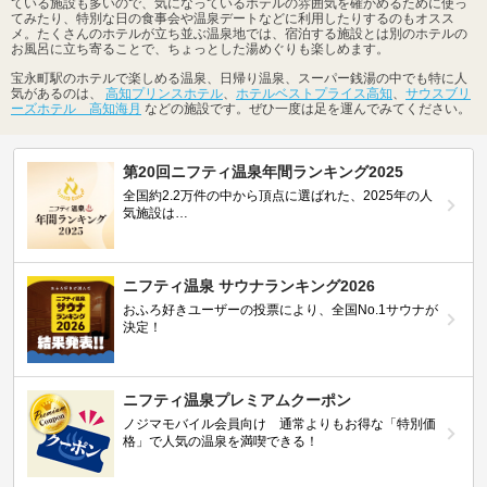
ている施設も多いので、気になっているホテルの雰囲気を確かめるために使っ
てみたり、特別な日の食事会や温泉デートなどに利用したりするのもオスス
メ。たくさんのホテルが立ち並ぶ温泉地では、宿泊する施設とは別のホテルの
お風呂に立ち寄ることで、ちょっとした湯めぐりも楽しめます。
宝永町駅のホテルで楽しめる温泉、日帰り温泉、スーパー銭湯の中でも特に人
気があるのは、
高知プリンスホテル
、
ホテルベストプライス高知
、
サウスブリ
ーズホテル 高知海月
などの施設です。ぜひ一度は足を運んでみてください。
第20回ニフティ温泉年間ランキング2025
全国約2.2万件の中から頂点に選ばれた、2025年の人
気施設は…
ニフティ温泉 サウナランキング2026
おふろ好きユーザーの投票により、全国No.1サウナが
決定！
ニフティ温泉プレミアムクーポン
ノジマモバイル会員向け 通常よりもお得な「特別価
格」で人気の温泉を満喫できる！