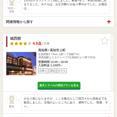
1月2日チェックインで1拍しました。家族7名で、和室2部屋に泊
まりました。ホテルは、お正月飾りがあり華やかでした。お風呂
は…
50代～
女性
関連情報から探す
城西館
お気に入
りに追加
4.0点
/ 3 件
高知県 / 高知市上町
宝永町駅2.73km
上町一丁目駅77m
JR高知駅よりタクシーで7分高知ICより車で20分
営業時間 12:00～16:00
入浴料金 1,100円～
日帰り
宿泊
ホテル
楽天トラベルの宿泊プランを見る
かなり前になりますが、ここを拠点として四万十から高知までを
観光しました。立地のよいところにあり、便利でした。 部屋、サ
ー…
匿名