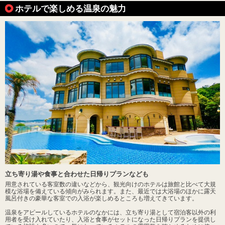
ホテルで楽しめる温泉の魅力
立ち寄り湯や食事と合わせた日帰りプランなども
用意されている客室数の違いなどから、観光向けのホテルは旅館と比べて大規
模な浴場を備えている傾向がみられます。また、最近では大浴場のほかに露天
風呂付きの豪華な客室での入浴が楽しめるところも増えてきています。
温泉をアピールしているホテルのなかには、立ち寄り湯として宿泊客以外の利
用者を受け入れていたり、入浴と食事がセットになった日帰りプランを提供し