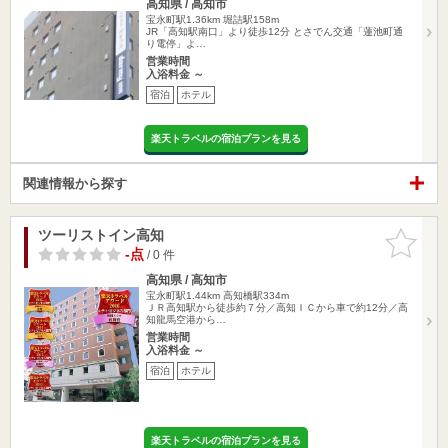
高知県 / 高知市
宝永町駅1.36km
堀詰駅158m
JR「高知駅南口」より徒歩12分 とさでん交通「蓮池町通
り電停」よ…
営業時間
入浴料金 ～
宿泊
ホテル
楽天トラベルの宿泊プランを見る
関連情報から探す
ツーリストイン高知
お気に入
りに追加
-点
/ 0 件
高知県 / 高知市
宝永町駅1.44km
高知橋駅334m
ＪＲ高知駅から徒歩約７分／高知ＩＣから車で約12分／高
知龍馬空港から…
営業時間
入浴料金 ～
宿泊
ホテル
楽天トラベルの宿泊プランを見る