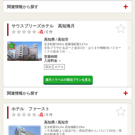
関連情報から探す
サウスブリーズホテル 高知海月
お気に入
りに追加
-点
/ 0 件
高知県 / 高知市
宝永町駅395m
菜園場町駅127m
文化プラザかるぽーと徒歩1分・はりまや橋観光バスター
ミナル徒歩３分・…
営業時間
入浴料金 ～
宿泊
ホテル
楽天トラベルの宿泊プランを見る
関連情報から探す
ホテル ファースト
お気に入
りに追加
-点
/ 0 件
高知県 / 高知市
宝永町駅913m
高知橋駅229m
ＪＲ高知駅より徒歩7分／高知空港からバスにて40分／高
知自動車道で高…