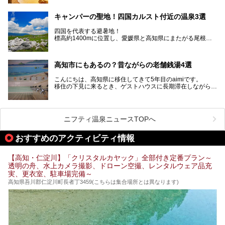
ルメも満喫できる、高知県でおすすめのスーパー銭湯をご紹
します。
介します。
高知市内から、大自然に囲まれたサウナまで厳選してます。
キャンパーの聖地！四国カルスト付近の温泉3選
ぜひこれを読んで高知のサウナ探しの参考してくださいね！
四国を代表する避暑地！
標高約1400mに位置し、愛媛県と高知県にまたがる尾根沿
いに広がる「四国カルスト」。
夏はキャンパーでにぎわい、街明かりもほぼなく満点の星空
高知市にもあるの？昔ながらの老舗銭湯4選
が見れる場所。
そんな街から外れた景色のとってもいい場所なんですが、日
こんにちは、高知県に移住してきて5年目のaimiです。
帰り温泉（お風呂）がありません。
移住の下見に来るとき、ゲストハウスに長期滞在しながら観
中でもライターおすすめの３つの温泉をご紹介します。
光していたのですが。
そのときにお世話になったのが高知市内にある銭湯。
テントを張ってから温泉に向かうのもいいですが、場所取り
高知市というと、高知県の人口の半分が集まっているにぎや
などが問題なければ、温泉に入ってから向かうことをオスス
かなイメージがある方も多いかと思いますが、昔ながらの老
メします。
ニフティ温泉ニュースTOPへ
舗銭湯がけっこうな数あるのですよ。
なぜなら最寄り温泉でも車で４０分、山を降りていかねばな
りませんからね…！！
規模は小さいながら、元気に営業中なので観光がてら訪問し
おすすめのアクティビティ情報
てみてはいかがでしょう？
もしくは、翌日キャンプ帰りに立ち寄るのもおすすめです。
JR高知駅から近いものもあるので、公共交通オンリー派もO
Kですよ♪
【高知・仁淀川】「クリスタルカヤック」全部付き定番プラン～
それでは見ていきましょう。
透明の舟、水上カメラ撮影、ドローン空撮、レンタルウェア品充
それではチェックしてきましょう♪
実、更衣室、駐車場完備～
高知県吾川郡仁淀川町長者丁3459(こちらは集合場所とは異なります)