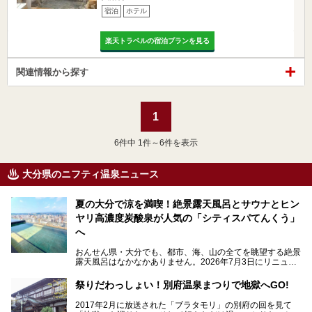
宿泊
ホテル
楽天トラベルの宿泊プランを見る
関連情報から探す
1
6
件中 1件～6件を表示
大分県のニフティ温泉ニュース
夏の大分で涼を満喫！絶景露天風呂とサウナとヒン
ヤリ高濃度炭酸泉が人気の「シティスパてんくう」
へ
おんせん県・大分でも、都市、海、山の全てを眺望する絶景
露天風呂はなかなかありません。2026年7月3日にリニュー
アルして、うみサウナ、やまサウナを新設した「シティスパ
てんくう(CITY SPA てんくう)」は、なんとJR大分駅直結と
祭りだわっしょい！別府温泉まつりで地獄へGO!
いう利便性の高さ！
2017年2月に放送された「ブラタモリ」の別府の回を見て
地上80mという圧倒的な開放感が魅力。温泉、ロウリュサウ