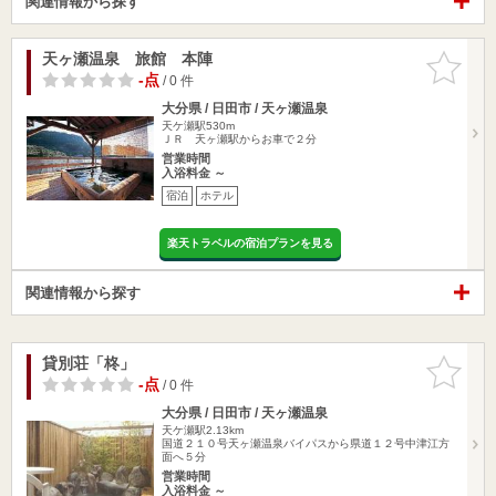
関連情報から探す
天ヶ瀬温泉 旅館 本陣
お気に入
りに追加
-点
/ 0 件
大分県 / 日田市 / 天ヶ瀬温泉
天ケ瀬駅530m
ＪＲ 天ヶ瀬駅からお車で２分
営業時間
入浴料金 ～
宿泊
ホテル
楽天トラベルの宿泊プランを見る
関連情報から探す
貸別荘「柊」
お気に入
りに追加
-点
/ 0 件
大分県 / 日田市 / 天ヶ瀬温泉
天ケ瀬駅2.13km
国道２１０号天ヶ瀬温泉バイパスから県道１２号中津江方
面へ５分
営業時間
入浴料金 ～