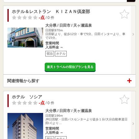
ホテル＆レストラン ＫＩＺＡＮ倶楽部
お気に入
りに追加
-点
/ 0 件
大分県 / 日田市 / 天ヶ瀬温泉
日田駅870m
日田駅より、徒歩12分・車で5分。日田インターより、車
で15分。
営業時間
入浴料金 ～
宿泊
ホテル
楽天トラベルの宿泊プランを見る
関連情報から探す
ホテル ソシア
お気に入
りに追加
-点
/ 0 件
大分県 / 日田市 / 天ヶ瀬温泉
日田駅196m
JR日田駅・日田バスセンターより徒歩１分/大分自動車道日
田I.Cより…
営業時間
入浴料金 ～
宿泊
ホテル