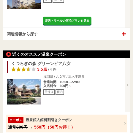
楽天トラベルの宿泊プランを見る
関連情報から探す
近くのオススメ温泉クーポン
くつろぎの森 グリーンピア八女
3.5点
/ 4 件
福岡県 / 八女市 / 黒木平温泉
営業時間 10:00～22:00
入浴料金 600円～
日帰り
宿泊
温泉館入館料割引きクーポン
クーポン
通常
600円
→
550円（50円お得！）