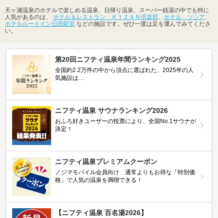
天ヶ瀬温泉のホテルで楽しめる温泉、日帰り温泉、スーパー銭湯の中でも特に
人気があるのは、
ホテル＆レストラン ＫＩＺＡＮ倶楽部
、
ホテル ソシア
、
ホテルルートイン日田駅前
などの施設です。ぜひ一度は足を運んでみてくださ
い。
第20回ニフティ温泉年間ランキング2025
全国約2.2万件の中から頂点に選ばれた、2025年の人
気施設は…
ニフティ温泉 サウナランキング2026
おふろ好きユーザーの投票により、全国No.1サウナが
決定！
ニフティ温泉プレミアムクーポン
ノジマモバイル会員向け 通常よりもお得な「特別価
格」で人気の温泉を満喫できる！
【ニフティ温泉 百名湯2026】