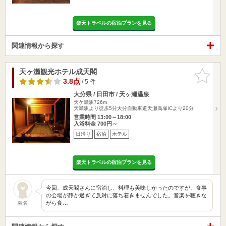
楽天トラベルの宿泊プランを見る
関連情報から探す
天ヶ瀬観光ホテル成天閣
お気に入
りに追加
3.8点
/ 5 件
大分県 / 日田市 / 天ヶ瀬温泉
天ケ瀬駅726m
天瀬駅より徒歩5分大分自動車道天瀬高塚ICより20分
営業時間 13:00～18:00
入浴料金 700円～
日帰り
宿泊
ホテル
楽天トラベルの宿泊プランを見る
今回、成天閣さんに宿泊し、料理も美味しかったのですが、食事
の会場が静か過ぎて反対に落ち着きませんでした。音楽を聴きな
がら食…
匿名