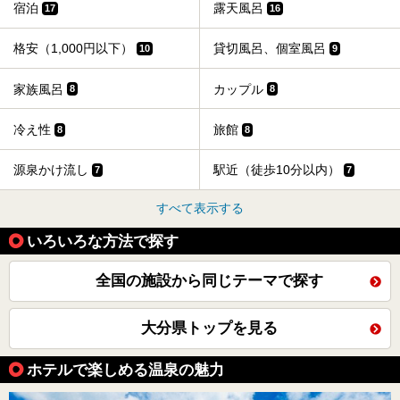
宿泊
露天風呂
17
16
格安（1,000円以下）
貸切風呂、個室風呂
10
9
家族風呂
カップル
8
8
冷え性
旅館
8
8
源泉かけ流し
駅近（徒歩10分以内）
7
7
すべて表示する
いろいろな方法で探す
全国の施設から同じテーマで探す
大分県トップを見る
ホテルで楽しめる温泉の魅力