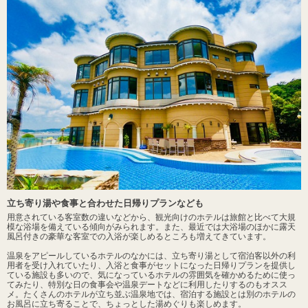
立ち寄り湯や食事と合わせた日帰りプランなども
用意されている客室数の違いなどから、観光向けのホテルは旅館と比べて大規
模な浴場を備えている傾向がみられます。また、最近では大浴場のほかに露天
風呂付きの豪華な客室での入浴が楽しめるところも増えてきています。
温泉をアピールしているホテルのなかには、立ち寄り湯として宿泊客以外の利
用者を受け入れていたり、入浴と食事がセットになった日帰りプランを提供し
ている施設も多いので、気になっているホテルの雰囲気を確かめるために使っ
てみたり、特別な日の食事会や温泉デートなどに利用したりするのもオスス
メ。たくさんのホテルが立ち並ぶ温泉地では、宿泊する施設とは別のホテルの
お風呂に立ち寄ることで、ちょっとした湯めぐりも楽しめます。