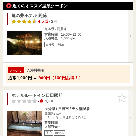
近くのオススメ温泉クーポン
亀の井ホテル 阿蘇
4.5点
/ 2 件
熊本県 / 阿蘇市
営業時間 15:00～21:00
入浴料金 1,000円～
日帰り
宿泊
入浴料割引
クーポン
通常
1,000円
→
900円（100円お得！）
ホテルルートイン日田駅前
お気に入
りに追加
-点
/ 0 件
大分県 / 日田市 / 天ヶ瀬温泉
日田駅141m
ＪＲ日田駅より徒歩にて約１分
営業時間
入浴料金 ～
宿泊
ホテル