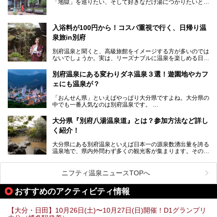
「地獄」を巡りたい、そして好きなだけ湯につかりたいと切
ナ、そしてひんやりとした約27度の高濃度炭酸泉で交互浴
実に思った私に朗報。
してととのえば、まさに気分は天空の極楽、ここはこの夏ぜ
ひとも訪れたい都市の避暑地です！
2017年3月31日～4月3日、大分県別府市で「別府八湯温泉
入浴料が100円から！コスパ重視で行く、日帰り温
まつり」が開催されます。その期間は嬉しいことに100以上
併設の「JR九州ホテル ブラッサム大分」に泊まって、この
の共同浴場がなんと無料開放されるんです！普段から入浴料
泉旅in別府
「シティスパてんくう」をたっぷり満喫してきたのでレポー
が100円と安いのに、いいんですかタダにしちゃって!?
トします。夏向けの大分駅徒歩圏の周辺観光スポットやクー
しかも4/2には「東京ディズニーリゾートスペシャルパレー
別府温泉と聞くと、高級旅館をイメージする方が多いのでは
ルダウンできるスイーツ情報と併せてお楽しみください！
ド」も行われます。つまり別府に行けば「地獄」も「ミッキ
ないでしょうか。実は、リーズナブルに温泉を楽しめる日帰
ーマウス」も拝める稀有なイベントですよ、これは行くしか
り温泉施設も充実しているエリアなんです。今回は、日帰り
───
ない！
で楽しめる「大分県の別府温泉」に注目してみました。
提供元：大分県【PR】
別府温泉にある変わりダネ温泉３選！遊園地やカフ
ニフティ温泉がオススメする温泉施設を紹介しちゃいます！
この記事は大分県のPR記事です。
源泉数、湧出量ともに日本一の温泉県とも言われる大分県。
ェにも温泉が？
今回は、大分県別府市に行くなら絶対行きたい情緒たっぷり
な市営温泉をまとめました。
「おんせん県」といえばやっぱり大分県ですよね。大分県の
中でも一番人気なのは別府温泉です。
Let’s go to Hell !
別府八湯という名前の通り、さまざまな泉質を楽しめ、一日
中いても飽きません。
大分県『別府八湯温泉道』とは？参加方法など詳し
普通に温泉に浸かる以外にも、別府地獄巡りや砂湯などは有
く紹介！
名ですよね。
大分県にある別府温泉といえば日本一の源泉数湧出量を誇る
別府温泉は共同湯も多く、家庭やマンションにも温泉を引い
温泉地で、県内外問わず多くの観光客が集まります。その別
ている所もあります。
府温泉では「別府八湯温泉道」を実施しています。この別府
自宅にいながら温泉に入れるのは羨ましいですが、その中で
八湯温泉道とは別府八湯を巡る体験型イベントで、施設を回
も「こんな場所にも温泉が！？」というスポットがいくつか
って88ヶ所のスタンプを集めて温泉名人の認定を目指すと
あるんです。
ニフティ温泉ニュースTOPへ
いうものです。
他の温泉地では考えられないまさに温泉地ならではです。
これを読んで別府温泉巡りの参考になればと思います。
おすすめのアクティビティ情報
別府には朝早くから夜遅くまでやっている地元に根付いた銭
湯や、日帰りのみの大きな施設など様々な形態の温泉があり
ます。泉質も数多くなるので、好きな温泉から巡って温泉名
【大分・日田】10月26日(土)〜10月27日(日)開催！D1グランプリ
人を目指してみてはいかがでしょうか？