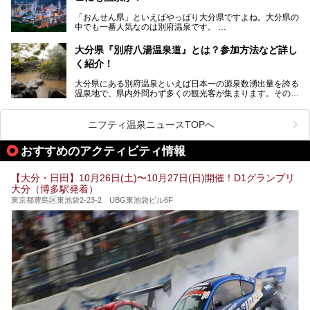
今回は、大分県別府市に行くなら絶対行きたい情緒たっぷり
な市営温泉をまとめました。
「おんせん県」といえばやっぱり大分県ですよね。大分県の
中でも一番人気なのは別府温泉です。
Let’s go to Hell !
別府八湯という名前の通り、さまざまな泉質を楽しめ、一日
中いても飽きません。
大分県『別府八湯温泉道』とは？参加方法など詳し
普通に温泉に浸かる以外にも、別府地獄巡りや砂湯などは有
く紹介！
名ですよね。
大分県にある別府温泉といえば日本一の源泉数湧出量を誇る
別府温泉は共同湯も多く、家庭やマンションにも温泉を引い
温泉地で、県内外問わず多くの観光客が集まります。その別
ている所もあります。
府温泉では「別府八湯温泉道」を実施しています。この別府
自宅にいながら温泉に入れるのは羨ましいですが、その中で
八湯温泉道とは別府八湯を巡る体験型イベントで、施設を回
も「こんな場所にも温泉が！？」というスポットがいくつか
って88ヶ所のスタンプを集めて温泉名人の認定を目指すと
あるんです。
ニフティ温泉ニュースTOPへ
いうものです。
他の温泉地では考えられないまさに温泉地ならではです。
これを読んで別府温泉巡りの参考になればと思います。
おすすめのアクティビティ情報
別府には朝早くから夜遅くまでやっている地元に根付いた銭
湯や、日帰りのみの大きな施設など様々な形態の温泉があり
ます。泉質も数多くなるので、好きな温泉から巡って温泉名
【大分・日田】10月26日(土)〜10月27日(日)開催！D1グランプリ
人を目指してみてはいかがでしょうか？
大分（博多駅発着）
東京都豊島区東池袋2-23-2 UBG東池袋ビル6F