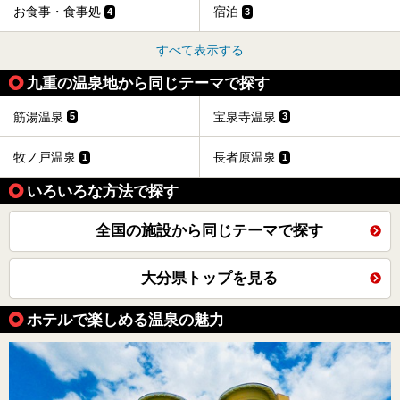
お食事・食事処
宿泊
4
3
すべて表示する
九重の温泉地から同じテーマで探す
筋湯温泉
宝泉寺温泉
5
3
牧ノ戸温泉
長者原温泉
1
1
いろいろな方法で探す
全国の施設から同じテーマで探す
大分県トップを見る
ホテルで楽しめる温泉の魅力