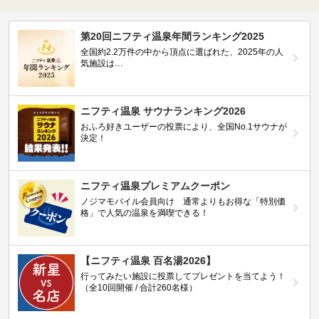
第20回ニフティ温泉年間ランキング2025
全国約2.2万件の中から頂点に選ばれた、2025年の人
気施設は…
ニフティ温泉 サウナランキング2026
おふろ好きユーザーの投票により、全国No.1サウナが
決定！
ニフティ温泉プレミアムクーポン
ノジマモバイル会員向け 通常よりもお得な「特別価
格」で人気の温泉を満喫できる！
【ニフティ温泉 百名湯2026】
行ってみたい施設に投票してプレゼントを当てよう！
（全10回開催 / 合計260名様）