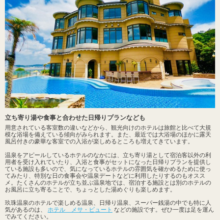
立ち寄り湯や食事と合わせた日帰りプランなども
用意されている客室数の違いなどから、観光向けのホテルは旅館と比べて大規
模な浴場を備えている傾向がみられます。また、最近では大浴場のほかに露天
風呂付きの豪華な客室での入浴が楽しめるところも増えてきています。
温泉をアピールしているホテルのなかには、立ち寄り湯として宿泊客以外の利
用者を受け入れていたり、入浴と食事がセットになった日帰りプランを提供し
ている施設も多いので、気になっているホテルの雰囲気を確かめるために使っ
てみたり、特別な日の食事会や温泉デートなどに利用したりするのもオスス
メ。たくさんのホテルが立ち並ぶ温泉地では、宿泊する施設とは別のホテルの
お風呂に立ち寄ることで、ちょっとした湯めぐりも楽しめます。
玖珠温泉のホテルで楽しめる温泉、日帰り温泉、スーパー銭湯の中でも特に人
気があるのは、
ホテル メサ・ビュート
などの施設です。ぜひ一度は足を運ん
でみてください。