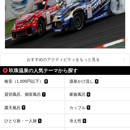
おすすめのアクティビティをもっと見る
玖珠温泉の人気テーマから探す
格安（1,000円以下）
源泉かけ流し
8
8
貸切風呂、個室風呂
家族風呂
7
6
露天風呂
カップル
5
5
ひとり旅・一人旅
冷え性
5
5