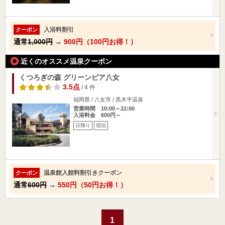
入浴料割引
クーポン
通常
1,000円
→
900円（100円お得！）
近くのオススメ温泉クーポン
くつろぎの森 グリーンピア八女
3.5点
/ 4 件
福岡県 / 八女市 / 黒木平温泉
営業時間 10:00～22:00
入浴料金 600円～
日帰り
宿泊
温泉館入館料割引きクーポン
クーポン
通常
600円
→
550円（50円お得！）
1