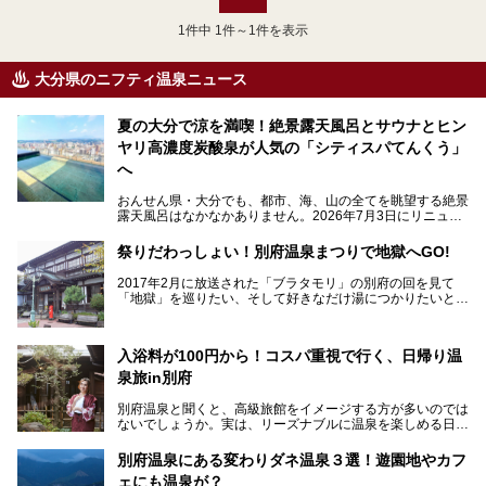
1
件中 1件～1件を表示
大分県のニフティ温泉ニュース
夏の大分で涼を満喫！絶景露天風呂とサウナとヒン
ヤリ高濃度炭酸泉が人気の「シティスパてんくう」
へ
おんせん県・大分でも、都市、海、山の全てを眺望する絶景
露天風呂はなかなかありません。2026年7月3日にリニュー
アルして、うみサウナ、やまサウナを新設した「シティスパ
てんくう(CITY SPA てんくう)」は、なんとJR大分駅直結と
祭りだわっしょい！別府温泉まつりで地獄へGO!
いう利便性の高さ！
2017年2月に放送された「ブラタモリ」の別府の回を見て
地上80mという圧倒的な開放感が魅力。温泉、ロウリュサウ
「地獄」を巡りたい、そして好きなだけ湯につかりたいと切
ナ、そしてひんやりとした約27度の高濃度炭酸泉で交互浴
実に思った私に朗報。
してととのえば、まさに気分は天空の極楽、ここはこの夏ぜ
ひとも訪れたい都市の避暑地です！
2017年3月31日～4月3日、大分県別府市で「別府八湯温泉
入浴料が100円から！コスパ重視で行く、日帰り温
まつり」が開催されます。その期間は嬉しいことに100以上
併設の「JR九州ホテル ブラッサム大分」に泊まって、この
の共同浴場がなんと無料開放されるんです！普段から入浴料
泉旅in別府
「シティスパてんくう」をたっぷり満喫してきたのでレポー
が100円と安いのに、いいんですかタダにしちゃって!?
トします。夏向けの大分駅徒歩圏の周辺観光スポットやクー
しかも4/2には「東京ディズニーリゾートスペシャルパレー
別府温泉と聞くと、高級旅館をイメージする方が多いのでは
ルダウンできるスイーツ情報と併せてお楽しみください！
ド」も行われます。つまり別府に行けば「地獄」も「ミッキ
ないでしょうか。実は、リーズナブルに温泉を楽しめる日帰
ーマウス」も拝める稀有なイベントですよ、これは行くしか
り温泉施設も充実しているエリアなんです。今回は、日帰り
───
ない！
で楽しめる「大分県の別府温泉」に注目してみました。
提供元：大分県【PR】
別府温泉にある変わりダネ温泉３選！遊園地やカフ
ニフティ温泉がオススメする温泉施設を紹介しちゃいます！
この記事は大分県のPR記事です。
源泉数、湧出量ともに日本一の温泉県とも言われる大分県。
ェにも温泉が？