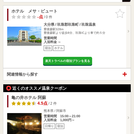
ホテル メサ・ビュート
お気に入
りに追加
-点
/ 0 件
大分県 / 玖珠郡玖珠町 / 玖珠温泉
豊後森駅328m
豊後森駅より徒歩8分、玖珠ICより車で約５分
営業時間
入浴料金 ～
宿泊
ホテル
楽天トラベルの宿泊プランを見る
関連情報から探す
近くのオススメ温泉クーポン
亀の井ホテル 阿蘇
4.5点
/ 2 件
熊本県 / 阿蘇市
営業時間 15:00～21:00
入浴料金 1,000円～
日帰り
宿泊