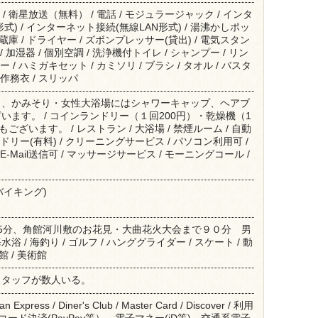
 / 衛星放送（無料） / 電話 / モジュラージャック / インタ
式) / インターネット接続(無線LAN形式) / 湯沸かしポッ
冷蔵庫 / ドライヤー / ズボンプレッサー(貸出) / 電気スタン
 / 加湿器 / 個別空調 / 洗浄機付トイレ / シャンプー / リン
 / ハミガキセット / カミソリ / ブラシ / タオル / バスタ
作務衣 / スリッパ
し、かみそり・女性大浴場にはシャワーキャップ、ヘアブ
います。 / コインランドリー（１回200円）・乾燥機（1
ございます。 / レストラン / 大浴場 / 禁煙ルーム / 自動
ドリー(有料) / クリーニングサービス / パソコン利用可 /
E-Mail送信可 / マッサージサービス / モーニングコール /
バイキング)
5分、角館河川敷のお花見・大曲花火大会まで９０分 男
水浴 / 海釣り / ゴルフ / ハンググライダー / スケート / 動
館 / 美術館
スタッフが数人いる。
an Express / Diner's Club / Master Card / Discover / 利用
Rコード決済(PayPay等）、電子マネー(iD等)、交通系電子