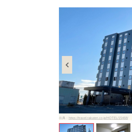
ださい
出典：
https://travel.rakuten.co.jp/HOTEL/15468/