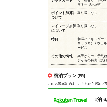
ジットカード
マネー(Suica等)
取り扱いなし
ポイント加算に
ついて
取り扱いなし
マイレージ加算
について
和洋バイキングのご
特典
９：００） / ウェ
ービス
楽天からのご予約
その他の情報
ジからの特典は受
宿泊プラン
[PR]
この温浴施設では、こちらから宿泊プ
1泊 6