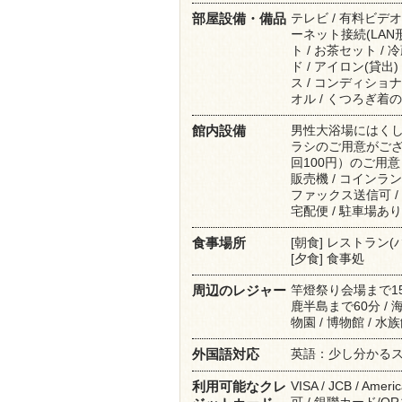
テレビ / 有料ビデオ
部屋設備・備品
ーネット接続(LAN形
ト / お茶セット / 
ド / アイロン(貸出)
ス / コンディショナー
オル / くつろぎ着の
男性大浴場にはく
館内設備
ラシのご用意がござ
回100円）のご用意も
販売機 / コインラン
ファックス送信可 / 
宅配便 / 駐車場あり
[朝食] レストラン(
食事場所
[夕食] 食事処
竿燈祭り会場まで1
周辺のレジャー
鹿半島まで60分 / 海
物園 / 博物館 / 水族
英語：少し分かる
外国語対応
VISA / JCB / Americ
利用可能なクレ
可 / 銀聯カード/Q