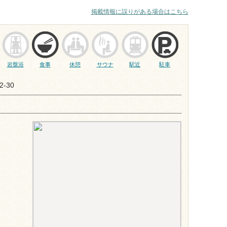
掲載情報に誤りがある場合はこちら
岩盤浴
食事
休憩
サウナ
駅近
駐車
-30