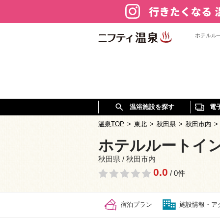
ホテルル
温浴施設を探す
電
温泉TOP
>
東北
>
秋田県
>
秋田市内
>
ホテルルートイ
秋田県 / 秋田市内
0.0
/ 0件
宿泊プラン
施設情報・ア