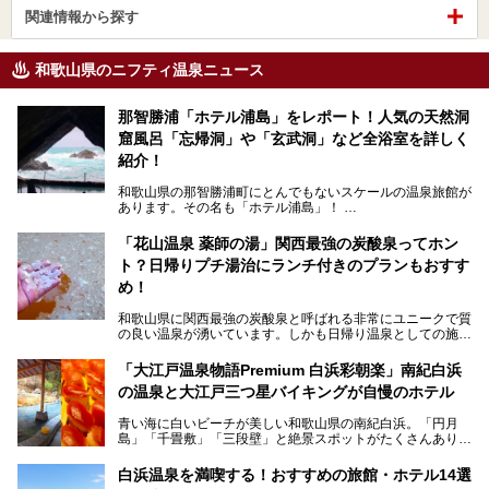
関連情報から探す
和歌山県のニフティ温泉ニュース
那智勝浦「ホテル浦島」をレポート！人気の天然洞
窟風呂「忘帰洞」や「玄武洞」など全浴室を詳しく
紹介！
和歌山県の那智勝浦町にとんでもないスケールの温泉旅館が
あります。その名も「ホテル浦島」！
4つの館に6ヵ所のお風呂、うち2ヵ所は巨大な天然洞窟温
泉。日本一長いエスカレーターで「本館」と「山上館」を結
「花山温泉 薬師の湯」関西最強の炭酸泉ってホン
び、海を一望する絶景も。
ト？日帰りプチ湯治にランチ付きのプランもおすす
6ヵ所のお風呂のうち5ヵ所までは日帰り入浴も可。可愛ら
め！
しいカメさんの形の送迎船「浦島丸」に乗っていざ、温泉の
湧く竜宮城へ！
和歌山県に関西最強の炭酸泉と呼ばれる非常にユニークで質
の良い温泉が湧いています。しかも日帰り温泉としての施設
───
が整っていて、宿泊までできるんです。名前は「花山温泉
提供元：那智勝浦町【PR】
薬師の湯」。朝一番のお風呂にはパリパリシャリシャリと膜
「大江戸温泉物語Premium 白浜彩朝楽」南紀白浜
この記事は那智勝浦町のPR記事です。
が張って、それを砕きながら入浴できるとか！
の温泉と大江戸三つ星バイキングが自慢のホテル
そんな驚きの「花山温泉」を取材してきました。釜飯などラ
青い海に白いビーチが美しい和歌山県の南紀白浜。「円月
ンチに人気のお食事処メニューも紹介しちゃいます！
島」「千畳敷」「三段壁」と絶景スポットがたくさんありま
す。もちろんいい温泉もたっぷり湧いていて、日本書紀に登
場する歴史の古さから日本三古湯の一つにも。
白浜温泉を満喫する！おすすめの旅館・ホテル14選