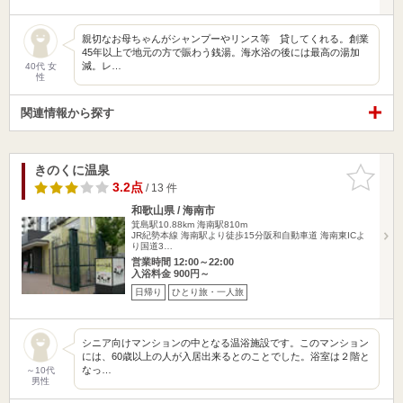
親切なお母ちゃんがシャンプーやリンス等 貸してくれる。創業
45年以上で地元の方で賑わう銭湯。海水浴の後には最高の湯加
減。レ…
40代 女
性
関連情報から探す
きのくに温泉
お気に入
りに追加
3.2点
/ 13 件
和歌山県 / 海南市
箕島駅10.88km
海南駅810m
JR紀勢本線 海南駅より徒歩15分阪和自動車道 海南東ICよ
り国道3…
営業時間 12:00～22:00
入浴料金 900円～
日帰り
ひとり旅・一人旅
シニア向けマンションの中となる温浴施設です。このマンション
には、60歳以上の人が入居出来るとのことでした。浴室は２階と
なっ…
～10代
男性