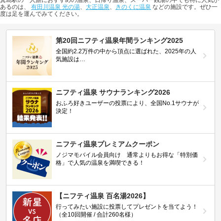
箕島駅の一人旅におすすめの温泉、日帰り温泉、スーパー銭湯の中でも特に人気が
あるのは、
有田川温泉 光の湯
、
大正温泉
、
きのくに温泉
などの施設です。ぜひ一
度は足を運んでみてください。
第20回ニフティ温泉年間ランキング2025
全国約2.2万件の中から頂点に選ばれた、2025年の人
気施設は…
ニフティ温泉 サウナランキング2026
おふろ好きユーザーの投票により、全国No.1サウナが
決定！
ニフティ温泉プレミアムクーポン
ノジマモバイル会員向け 通常よりもお得な「特別価
格」で人気の温泉を満喫できる！
【ニフティ温泉 百名湯2026】
行ってみたい施設に投票してプレゼントを当てよう！
（全10回開催 / 合計260名様）