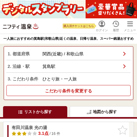
購入済チケットはこちら
ログイン
履歴
メニュー
一人旅におすすめの箕島駅(和歌山県)近くの温泉、日帰り温泉、スーパー銭湯おすすめ
1. 都道府県
関西(近畿) / 和歌山県
2. 沿線・駅
箕島駅
3. こだわり条件
ひとり旅・一人旅
こだわり条件を変更する
リストから探す
地図から探す
有田川温泉 光の湯
お気に入
りに追加
3.1点
/ 16 件