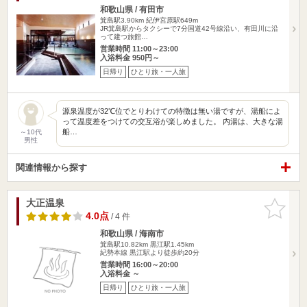
和歌山県 / 有田市
箕島駅3.90km
紀伊宮原駅649m
JR箕島駅からタクシーで7分国道42号線沿い、有田川に沿
って建つ旅館…
営業時間 11:00～23:00
入浴料金 950円～
日帰り
ひとり旅・一人旅
源泉温度が32℃位でとりわけての特徴は無い湯ですが、湯船によ
って温度差をつけての交互浴が楽しめました。 内湯は、大きな湯
船…
～10代
男性
関連情報から探す
大正温泉
お気に入
りに追加
4.0点
/ 4 件
和歌山県 / 海南市
箕島駅10.82km
黒江駅1.45km
紀勢本線 黒江駅より徒歩約20分
営業時間 16:00～20:00
入浴料金 ～
日帰り
ひとり旅・一人旅