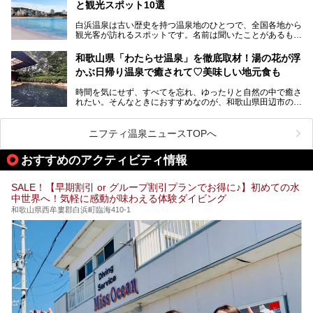
と観光スポット10選
そんな「南紀白浜温泉」の「大江戸温泉物語Premium 白浜
彩朝楽」で2025年9月から人気の「大江戸三つ星バイキン
白浜温泉は古い歴史を持つ温泉地のひとつで、全国各地から
グ」がスタートしました。温泉＆バイキング＆レジャースポ
観光客が訪れるスポットです。名前は聞いたことがあるもの
ットとしてのこのホテルの魅力をたっぷり体験してきたので
の、何県にある温泉地なのか、どのような泉質の温泉なの
早速紹介します！
か、実は知らない方も多いのではないでしょうか。
和歌山県「わたらせ温泉」を徹底取材！湯の花が浮
───
かぶ日帰り温泉で癒されて♡美味しい地元食も
そこで今回は、白浜温泉ビギナー向けの基本情報をご紹介し
提供元：大江戸温泉物語ホテルズ＆リゾーツ株式会社【P
ながら、おすすめの旅館・ホテルをお届けします。また、白
R】
時間を気にせず、すべてを忘れ、ゆったりと自然の中で癒さ
浜温泉を訪れるなら外せない観光スポットも合わせてご紹介
この記事は大江戸温泉物語Premium 白浜彩朝楽のPR記事で
れたい。そんなときにおすすめなのが、和歌山県田辺市の
します。
す。
「わたらせ温泉」です。現地にたどり着くまでの間も、道中
の豊かな山々を眺めながら、どんどん期待が膨らみますよ。
ニフティ温泉ニュースTOPへ
「わたらせ温泉」では、温泉に入れるだけではなく、地元の
特産品を使った食事をいただける「露天食堂」でお腹も満た
おすすめのアクティビティ情報
すことができます。ぜひチェックしてくださいね。
SALE！【早期割引 or グループ割引プランでお得に♪】初めての水
中世界へ！気軽に感動が味わえる体験ダイビング
和歌山県西牟婁郡白浜町臨海410-1