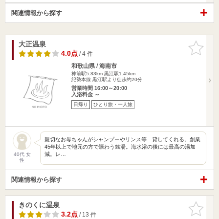
関連情報から探す
大正温泉
お気に入
りに追加
4.0点
/ 4 件
和歌山県 / 海南市
神前駅5.83km
黒江駅1.45km
紀勢本線 黒江駅より徒歩約20分
営業時間 16:00～20:00
入浴料金 ～
日帰り
ひとり旅・一人旅
親切なお母ちゃんがシャンプーやリンス等 貸してくれる。創業
45年以上で地元の方で賑わう銭湯。海水浴の後には最高の湯加
減。レ…
40代 女
性
関連情報から探す
きのくに温泉
お気に入
りに追加
3.2点
/ 13 件