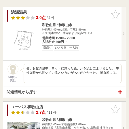
浜湯温泉
お気に入
りに追加
3.0点
/ 4 件
和歌山県 / 和歌山市
神前駅4.45km
紀三井寺駅1.89km
JR紀勢本線紀三井寺駅より徒歩約31分
営業時間 15:00～22:00
入浴料金 490円～
日帰り
ひとり旅・一人旅
暑いお盆の最中、ヨットに乗った後、汗を流しによりました。 午
後３時から開いているというのがありがたかった。 脱衣所には、
…
50代～
男性
関連情報から探す
ユーバス和歌山店
お気に入
りに追加
2.7点
/ 11 件
和歌山県 / 和歌山市
神前駅4.45km
和歌山港駅1.08km
南海本線「和歌山市駅」から南海バス新和歌浦行きで6