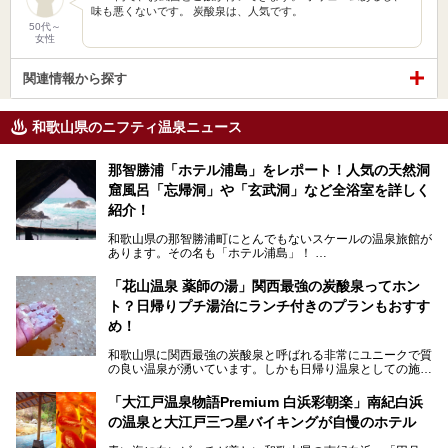
味も悪くないです。 炭酸泉は、人気です。
50代～
女性
関連情報から探す
和歌山県のニフティ温泉ニュース
那智勝浦「ホテル浦島」をレポート！人気の天然洞
窟風呂「忘帰洞」や「玄武洞」など全浴室を詳しく
紹介！
和歌山県の那智勝浦町にとんでもないスケールの温泉旅館が
あります。その名も「ホテル浦島」！
4つの館に6ヵ所のお風呂、うち2ヵ所は巨大な天然洞窟温
泉。日本一長いエスカレーターで「本館」と「山上館」を結
「花山温泉 薬師の湯」関西最強の炭酸泉ってホン
び、海を一望する絶景も。
ト？日帰りプチ湯治にランチ付きのプランもおすす
6ヵ所のお風呂のうち5ヵ所までは日帰り入浴も可。可愛ら
め！
しいカメさんの形の送迎船「浦島丸」に乗っていざ、温泉の
湧く竜宮城へ！
和歌山県に関西最強の炭酸泉と呼ばれる非常にユニークで質
の良い温泉が湧いています。しかも日帰り温泉としての施設
───
が整っていて、宿泊までできるんです。名前は「花山温泉
提供元：那智勝浦町【PR】
薬師の湯」。朝一番のお風呂にはパリパリシャリシャリと膜
「大江戸温泉物語Premium 白浜彩朝楽」南紀白浜
この記事は那智勝浦町のPR記事です。
が張って、それを砕きながら入浴できるとか！
の温泉と大江戸三つ星バイキングが自慢のホテル
そんな驚きの「花山温泉」を取材してきました。釜飯などラ