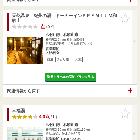
天然温泉 紀州の湯 ドーミーインＰＲＥＭＩＵＭ和
お気に入
歌山
りに追加
-点
/ 0 件
和歌山県 / 和歌山市
神前駅2.64km
和歌山駅403m
和歌山駅中央口より徒歩にて５分
営業時間
入浴料金 ～
宿泊
ひとり旅・一人旅
楽天トラベルの宿泊プランを見る
関連情報から探す
幸福湯
お気に入
りに追加
4.0点
/ 1 件
和歌山県 / 和歌山市
神前駅3.15km
和歌山駅1.10km
和歌山駅から徒歩約15分
営業時間 11:00～23:30