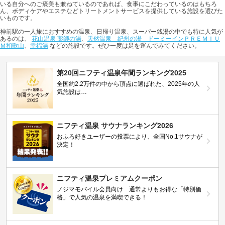
いる自分へのご褒美も兼ねているのであれば、食事にこだわっているのはもちろ
ん、ボディケアやエステなどトリートメントサービスを提供している施設を選びた
いものです。
神前駅の一人旅におすすめの温泉、日帰り温泉、スーパー銭湯の中でも特に人気が
あるのは、
花山温泉 薬師の湯
、
天然温泉 紀州の湯 ドーミーインＰＲＥＭＩＵ
Ｍ和歌山
、
幸福湯
などの施設です。ぜひ一度は足を運んでみてください。
第20回ニフティ温泉年間ランキング2025
全国約2.2万件の中から頂点に選ばれた、2025年の人
気施設は…
ニフティ温泉 サウナランキング2026
おふろ好きユーザーの投票により、全国No.1サウナが
決定！
ニフティ温泉プレミアムクーポン
ノジマモバイル会員向け 通常よりもお得な「特別価
格」で人気の温泉を満喫できる！