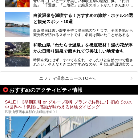
青い海に白いビーチが美しい和歌山県の南紀白浜。「円月
ンチに人気のお食事処メニューも紹介しちゃいます！
島」「千畳敷」「三段壁」と絶景スポットがたくさんありま
す。もちろんいい温泉もたっぷり湧いていて、日本書紀に登
場する歴史の古さから日本三古湯の一つにも。
白浜温泉を満喫する！おすすめの旅館・ホテル14選
と観光スポット10選
そんな「南紀白浜温泉」の「大江戸温泉物語Premium 白浜
彩朝楽」で2025年9月から人気の「大江戸三つ星バイキン
白浜温泉は古い歴史を持つ温泉地のひとつで、全国各地から
グ」がスタートしました。温泉＆バイキング＆レジャースポ
観光客が訪れるスポットです。名前は聞いたことがあるもの
ットとしてのこのホテルの魅力をたっぷり体験してきたので
の、何県にある温泉地なのか、どのような泉質の温泉なの
早速紹介します！
か、実は知らない方も多いのではないでしょうか。
和歌山県「わたらせ温泉」を徹底取材！湯の花が浮
───
かぶ日帰り温泉で癒されて♡美味しい地元食も
そこで今回は、白浜温泉ビギナー向けの基本情報をご紹介し
提供元：大江戸温泉物語ホテルズ＆リゾーツ株式会社【P
ながら、おすすめの旅館・ホテルをお届けします。また、白
R】
時間を気にせず、すべてを忘れ、ゆったりと自然の中で癒さ
浜温泉を訪れるなら外せない観光スポットも合わせてご紹介
この記事は大江戸温泉物語Premium 白浜彩朝楽のPR記事で
れたい。そんなときにおすすめなのが、和歌山県田辺市の
します。
す。
「わたらせ温泉」です。現地にたどり着くまでの間も、道中
の豊かな山々を眺めながら、どんどん期待が膨らみますよ。
ニフティ温泉ニュースTOPへ
「わたらせ温泉」では、温泉に入れるだけではなく、地元の
特産品を使った食事をいただける「露天食堂」でお腹も満た
おすすめのアクティビティ情報
すことができます。ぜひチェックしてくださいね。
SALE！【早期割引 or グループ割引プランでお得に♪】初めての水
中世界へ！気軽に感動が味わえる体験ダイビング
和歌山県西牟婁郡白浜町臨海410-1