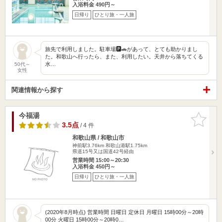
入浴料金 490円～
日帰り
ひとり旅・一人旅
旅先で利用しました。駐車場🅿️🚗があって、とても助かりまし
た。和歌山へ行ったら、また、利用したい。天井から落ちてくる
水…
50代～
女性
関連情報から探す
今福湯
お気に入
りに追加
3.5点
/ 4 件
和歌山県 / 和歌山市
神前駅3.76km
和歌山港駅1.75km
県道15号又は国道42号経由
営業時間 15:00～20:30
入浴料金 450円～
日帰り
ひとり旅・一人旅
(2020年8月時点) 営業時間 日曜日 定休日 月曜日 15時00分～20時
00分 火曜日 15時00分～20時0…