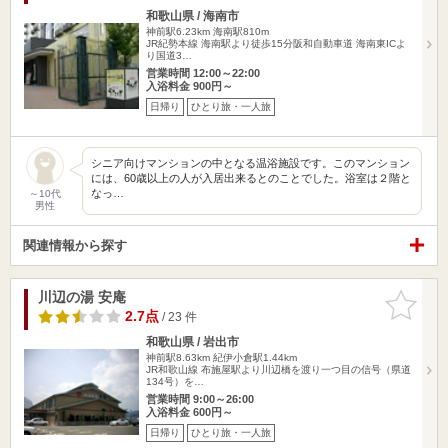
和歌山県 / 海南市
神前駅6.23km
海南駅810m
JR紀勢本線 海南駅より徒歩15分阪和自動車道 海南東ICよ
り国道3…
営業時間 12:00～22:00
入浴料金 900円～
日帰り
ひとり旅・一人旅
シニア向けマンションの中となる温浴施設です。このマンション
には、60歳以上の人が入居出来るとのことでした。浴室は２階と
なっ…
～10代
男性
関連情報から探す
川辺の湯 安庵
お気に入
りに追加
2.7点
/ 23 件
和歌山県 / 岩出市
神前駅8.63km
紀伊小倉駅1.44km
JR和歌山線 布施屋駅より川辺橋を渡り一つ目の信号（県道
134号）を…
営業時間 9:00～26:00
入浴料金 600円～
日帰り
ひとり旅・一人旅