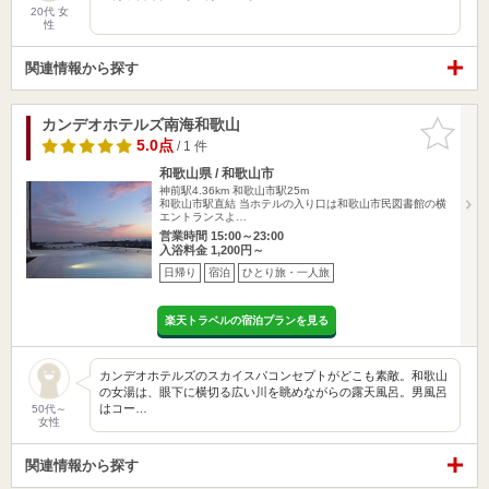
20代 女
性
関連情報から探す
カンデオホテルズ南海和歌山
お気に入
りに追加
5.0点
/ 1 件
和歌山県 / 和歌山市
神前駅4.36km
和歌山市駅25m
和歌山市駅直結 当ホテルの入り口は和歌山市民図書館の横
エントランスよ…
営業時間 15:00～23:00
入浴料金 1,200円～
日帰り
宿泊
ひとり旅・一人旅
楽天トラベルの宿泊プランを見る
カンデオホテルズのスカイスパコンセプトがどこも素敵。和歌山
の女湯は、眼下に横切る広い川を眺めながらの露天風呂。男風呂
はコー…
50代～
女性
関連情報から探す