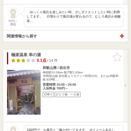
ゆっくり風呂を楽しみたい時、少しダイエットしたい時に利用
してます。 日替わりで風呂場が変わるので、むしろ風呂か炭酸
泉…
50代～
男性
関連情報から探す
極楽温泉 幸の湯
お気に入
りに追加
3.1点
/ 14 件
和歌山県 / 岩出市
神前駅10.09km
船戸駅1.83km
JR和歌山線 岩出駅よりタクシー利用10分、またはJR阪和
線 紀伊駅…
営業時間 10:00～24:00
入浴料金 700円～
日帰り
ひとり旅・一人旅
1050円で、お風呂とご飯が付いてきます。 ボリュームあるし、