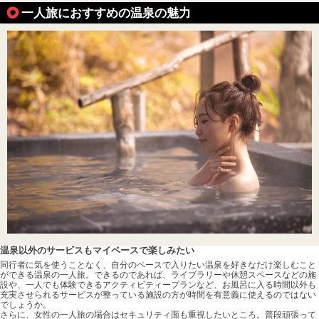
一人旅におすすめの温泉の魅力
温泉以外のサービスもマイペースで楽しみたい
同行者に気を使うことなく、自分のペースで入りたい温泉を好きなだけ楽しむこと
ができる温泉の一人旅。できるのであれば、ライブラリーや休憩スペースなどの施
設や、一人でも体験できるアクティビティープランなど、お風呂に入る時間以外も
充実させられるサービスが整っている施設の方が時間を有意義に使えるのではない
でしょうか。
さらに、女性の一人旅の場合はセキュリティ面も重視したいところ。普段頑張って