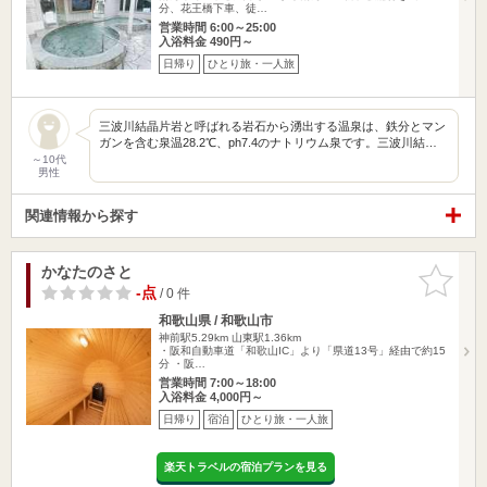
分、花王橋下車、徒…
営業時間 6:00～25:00
入浴料金 490円～
日帰り
ひとり旅・一人旅
三波川結晶片岩と呼ばれる岩石から湧出する温泉は、鉄分とマン
ガンを含む泉温28.2℃、ph7.4のナトリウム泉です。三波川結…
～10代
男性
関連情報から探す
かなたのさと
お気に入
りに追加
-点
/ 0 件
和歌山県 / 和歌山市
神前駅5.29km
山東駅1.36km
・阪和自動車道「和歌山IC」より「県道13号」経由で約15
分 ・阪…
営業時間 7:00～18:00
入浴料金 4,000円～
日帰り
宿泊
ひとり旅・一人旅
楽天トラベルの宿泊プランを見る