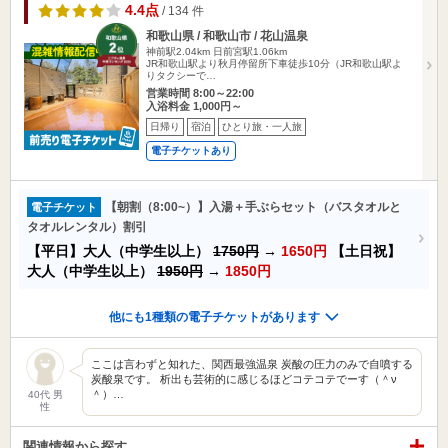
4.4点
/ 134 件
和歌山県 / 和歌山市 / 花山温泉
神前駅2.04km
日前宮駅1.06km
JR和歌山駅より秋月停留所下車徒歩10分（JR和歌山駅よ
りタクシーで…
営業時間 8:00～22:00
入浴料金 1,000円～
日帰り
宿泊
ひとり旅・一人旅
電子チケットあり
【朝割（8:00~）】入湯＋手ぶらセット（バスタオルと
電子チケット
タオルレンタル）割引
【平日】大人（中学生以上）
1750円
→
1650円
【土日祝】
大人（中学生以上）
1950円
→
1850円
他にも1種類の電子チケットがあります
ここは言わずと知れた、関西最強温泉 炭酸の圧力のみで自噴する
炭酸泉です。 析出も芸術的に感じるほどコテコテでーす（＾ν
＾）…
40代 男
性
関連情報から探す